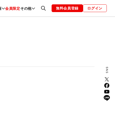
無料会員登録
ログイン
画
会員限定
その他
ファッション
恋愛・結婚
編集部
お知らせ