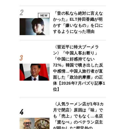
「昔の私なら絶対に言えな
NEW
かった」ELT持田香織が明
かす「嫌いなもの」を口に
するようになった理由
〈習近平に特大ブーメラ
ン〉「中国人客お断り」
「中国に好感持てない
72%」韓国で噴き出した反
中感情…中国人旅行者が直
面した「政治的摩擦」の正
体【2026年7月バズり記事1
位】
〈人気ラーメン店が1年3カ
月で閉店〉原因は「味」で
も「売上」でもなく…名店
「渡なべ」のベテラン店主
が明かした“想定外の