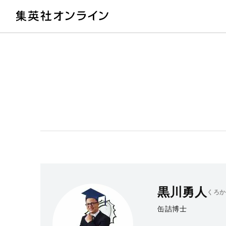
教
黒川勇人
くろか
缶詰博士