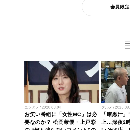
会員限定
エンタメ
2026.08.04
グルメ
2026.08
お笑い番組に「女性MC」は必
「暗黒汁」
要なのか？ 松岡茉優・上戸彩
上…深夜2
の “何も残らないコメント”の
いそば店、