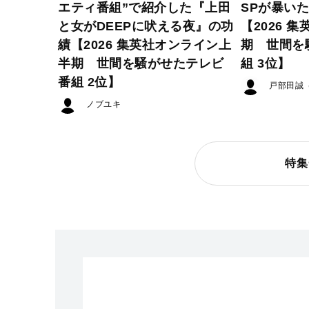
エティ番組”で紹介した『上田
SPが暴い
と女がDEEPに吠える夜』の功
【2026 
績【2026 集英社オンライン上
期 世間を
半期 世間を騒がせたテレビ
組 3位】
番組 2位】
戸部田誠
ノブユキ
特集