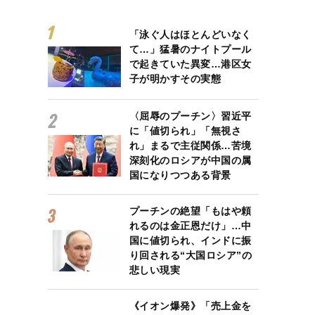
「泳ぐ人はほとんどいなく
て…」猛暑のナイトプール
で起きていた異変…港区女
子が明かすその実態
〈屈辱のプーチン〉習近平
に「値切られ」「無視さ
れ」まるで主従関係…苦境
深刻化のロシアが中国の属
国になりつつある背景
プーチンの絶望「もはや頼
れるのは金正恩だけ」…中
国に値切られ、インドに振
り回される“大国ロシア”の
悲しい現実
《イオン爆発》「売上金を