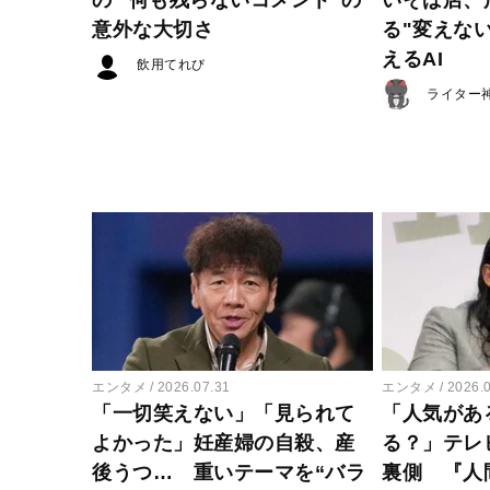
意外な大切さ
る"変えな
えるAI
飲用てれび
ライター
エンタメ
2026.07.31
エンタメ
2026.
「一切笑えない」「見られて
「人気があ
よかった」妊産婦の自殺、産
る？」テレ
後うつ… 重いテーマを“バラ
裏側 『人