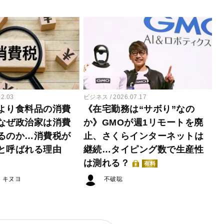
02.03
ビジネス
2026.07.17
より食料品の消費
《在宅勤務は“サボり”なの
なぜ政治家は消費
か》GMOが週1リモートを廃
るのか…消費税が
止、さくらインターネットは
と呼ばれる理由
継続…タイピング数で生産性
は測れる？
有料
・キヌヨ
不破聡