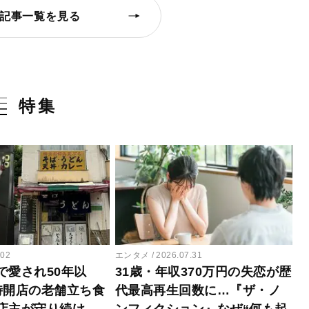
記事一覧を見る
特集
.02
エンタメ
2026.07.31
で愛され50年以
31歳・年収370万円の失恋が歴
時開店の老舗立ち食
代最高再生回数に…『ザ・ノ
店主が守り続け
ンフィクション』なぜ“何も起