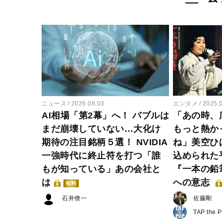
ニュース
2026.08.03
エンタメ
2025.
AI相場「第2幕」へ！ バブルは
「あの時、
まだ崩壊していない…大化け
もっと熱か
期待の注目銘柄５選！ NVIDIA
ね」美空ひ
一強時代に終止符を打つ「誰
込められた
もが知っている」あの会社と
『一本の鉛
は
への意志
有料
石井僚一
佐藤剛
TAP the 