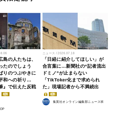
08.06
ニュース
2026.07.18
広島の人たちは、
「日経に紹介してほしい」が
ったのでしょう
合言葉に…新聞社の“記者流出
ばりのつぶやきに
ドミノ”が止まらない
平和への祈り…
「TikToker化まで求められ
筆』で伝えた反戦
た」現場記者から不満続出
有料
有料
集英社オンライン編集部ニュース班
POP