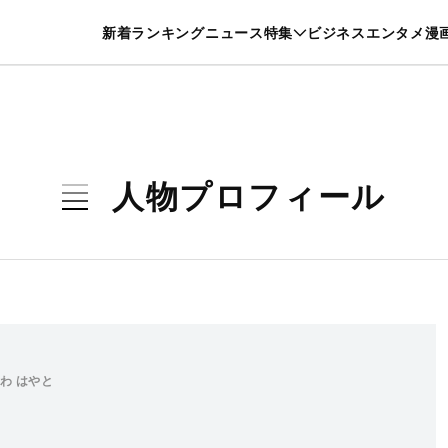
特集一覧を見る
漫画一覧を見る
新着
ランキング
ニュース
特集
ビジネス
エンタメ
漫
養・カルチャー
暮らし
スポーツ
ヘルスケア
美容
グルメ
人物プロフィール
わ はやと