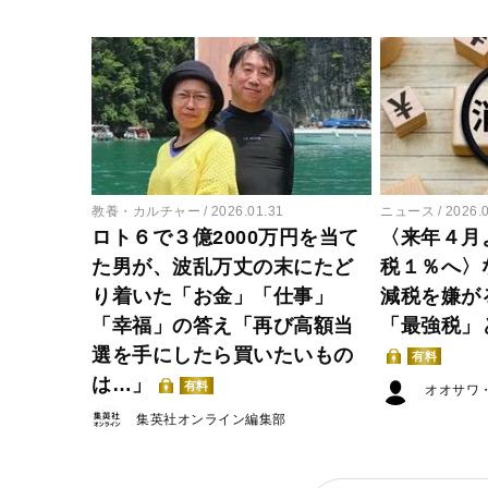
教養・カルチャー
2026.01.31
ニュース
2026.
ロト６で３億2000万円を当て
〈来年４月
た男が、波乱万丈の末にたど
税１％へ〉
り着いた「お金」「仕事」
減税を嫌が
「幸福」の答え「再び高額当
「最強税」
選を手にしたら買いたいもの
有料
は…」
有料
オオサワ
集英社オンライン編集部