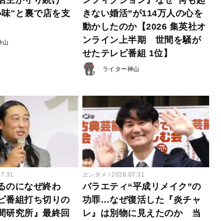
い味"と裏で店を支
きない婚活”が114万人の心を
動かしたのか【2026 集英社オ
ンライン上半期 世間を騒が
神山
せたテレビ番組 1位】
ライター神山
07.31
エンタメ
2026.07.31
るのになぜ終わ
バラエティ“平成リメイク”の
ビ番組打ち切りの
功罪…なぜ復活した『炎チャ
間研究所』最終回
レ』は別物に見えたのか 当