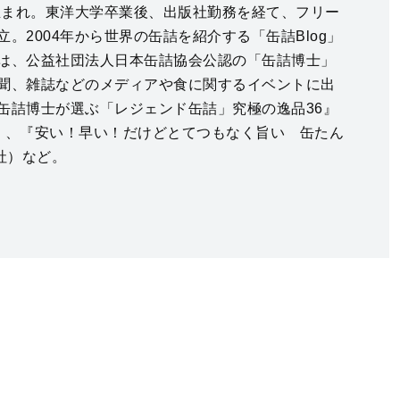
県生まれ。東洋大学卒業後、出版社勤務を経て、フリー
。2004年から世界の缶詰を紹介する「缶詰Blog」
は、公益社団法人日本缶詰協会公認の「缶詰博士」
聞、雑誌などのメディアや食に関するイベントに出
缶詰博士が選ぶ「レジェンド缶詰」究極の逸品36』
）、『安い！早い！だけどとてつもなく旨い 缶たん
社）など。