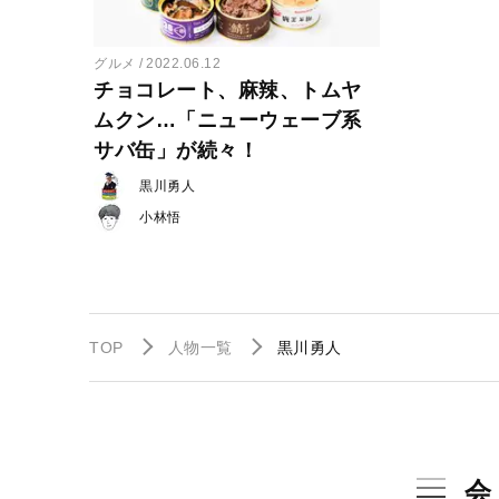
グルメ
2022.06.12
チョコレート、麻辣、トムヤ
ムクン…「ニューウェーブ系
サバ缶」が続々！
黒川勇人
小林悟
TOP
人物一覧
黒川勇人
会