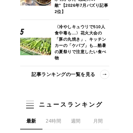
敵”【2026年7月バズり記事
2位】
〈冷やしキュウリで510人
食中毒も…〉花火大会の
「豚の丸焼き」、キッチン
カーの「ケバブ」も…酷暑
の夏祭りで注意したい食べ
物
記事ランキングの一覧を見る
ニュースランキング
最新
24時間
週間
月間