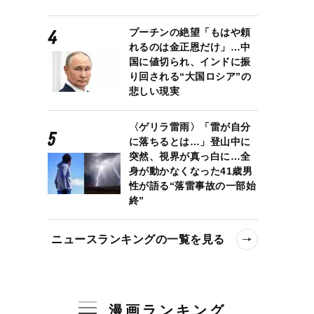
プーチンの絶望「もはや頼
れるのは金正恩だけ」…中
国に値切られ、インドに振
り回される“大国ロシア”の
悲しい現実
〈ゲリラ雷雨〉「雷が自分
に落ちるとは…」登山中に
突然、視界が真っ白に…全
身が動かなくなった41歳男
性が語る“落雷事故の一部始
終”
ニュースランキングの一覧を見る
漫画ランキング