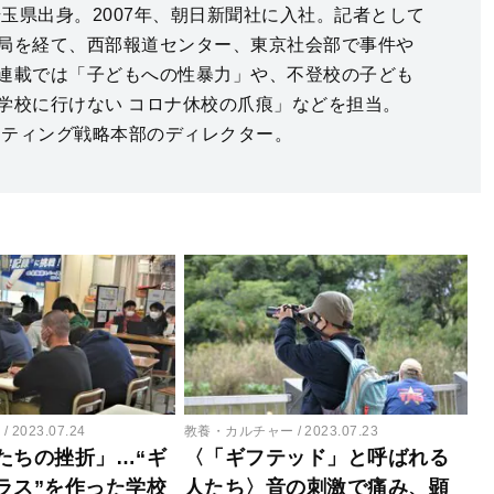
埼玉県出身。2007年、朝日新聞社に入社。記者として
局を経て、西部報道センター、東京社会部で事件や
連載では「子どもへの性暴力」や、不登校の子ども
学校に行けない コロナ休校の爪痕」などを担当。
ケティング戦略本部のディレクター。
ー
2023.07.24
教養・カルチャー
2023.07.23
たちの挫折」…“ギ
〈「ギフテッド」と呼ばれる
ラス”を作った学校
人たち〉音の刺激で痛み、顕