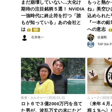
まだ崩壊していない…大化け
もっと熱か
期待の注目銘柄５選！ NVIDIA
ね」美空ひ
一強時代に終止符を打つ「誰
込められた
もが知っている」あの会社と
『一本の鉛
は
への意志
有料
石井僚一
佐藤剛
TAP the 
教養・カルチャー
2026.01.31
ニュース
2026.
ロト６で３億2000万円を当て
〈来年４月
た男が、波乱万丈の末にたど
税１％へ〉