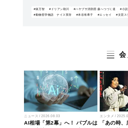
#俵万智
#ドリアン助川
#ハヤブサ消防団 森へつづく道
#小説
#動物哲学物語 ナイス実存
#本谷有希子
#エッセイ
#文芸ス
会
ニュース
2026.08.03
エンタメ
2025.
AI相場「第2幕」へ！ バブルは
「あの時、