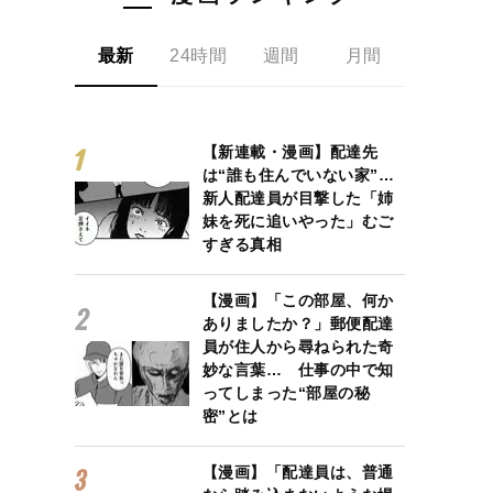
最新
24時間
週間
月間
【新連載・漫画】配達先
は“誰も住んでいない家”…
新人配達員が目撃した「姉
妹を死に追いやった」むご
すぎる真相
【漫画】「この部屋、何か
ありましたか？」郵便配達
員が住人から尋ねられた奇
妙な言葉… 仕事の中で知
ってしまった“部屋の秘
密”とは
【漫画】「配達員は、普通