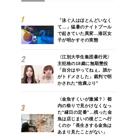
「泳ぐ人はほとんどいなく
て…」猛暑のナイトプール
で起きていた異変…港区女
子が明かすその実態
〈江別大学生集団暴行死〉
主犯格の18歳に無期懲役
「自分はやってねぇ。誰か
がトドメさした」裁判で明
かされた“他責ぶり”
〈金魚すくいが激減？〉都
内の祭りで見かけなくなっ
た“縁日の定番”…残った金
魚は店じまいの後どこへ行
くのか「長生きする金魚は
あまり見たことがない」