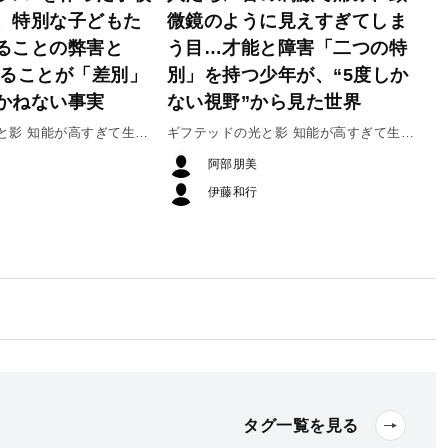
、特別な子どもた
微鏡のように見えすぎてしま
ることの弊害と
う目…才能と障害「二つの特
することが「差別」
別」を持つ少年が、“5度しか
かねない事実
ない視野”から見た世界
と影 知能が高すぎて生き
ギフテッドの光と影 知能が高すぎて生き
#４
づらい人たち #３
阿部朋美
伊藤和行
タグ一覧を見る