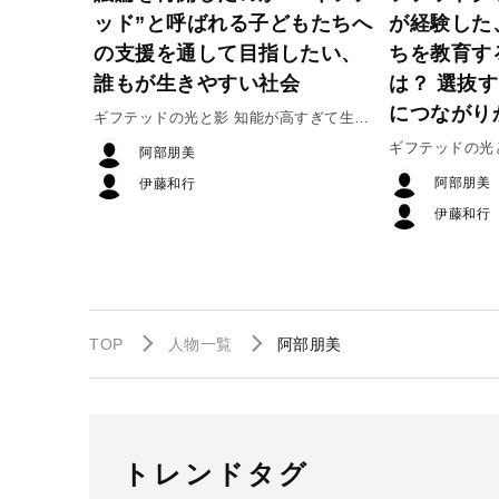
ッド”と呼ばれる子どもたちへ
が経験した
の支援を通して目指したい、
ちを教育す
誰もが生きやすい社会
は？ 選抜
につながり
ギフテッドの光と影 知能が高すぎて生き
づらい人たち #５
ギフテッドの光
阿部朋美
づらい人たち 
阿部朋美
伊藤和行
伊藤和行
TOP
人物一覧
阿部朋美
トレンドタグ