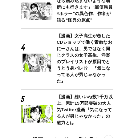
なら踏み込まないような場
所にも行きます」“郵便局員
×ホラー”の異色作、作者が
語る“怪異の原点”
【漫画】女子高生が恋した
CDショップで働く素敵なお
にーさんは、男ではなく同
じクラスの女子高生。洋楽
のプレイリストが原因でと
うとう身バレ!? 『気にな
ってる人が男じゃなかっ
た』
【漫画】総いいね数1千万以
上、累計15万部突破の大人
気Twitter漫画『気になって
る人が男じゃなかった』の
魅力とは