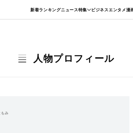
特集一覧を見る
漫画一覧を見る
新着
ランキング
ニュース
特集
ビジネス
エンタメ
漫
養・カルチャー
暮らし
スポーツ
ヘルスケア
美容
グルメ
人物プロフィール
ともみ