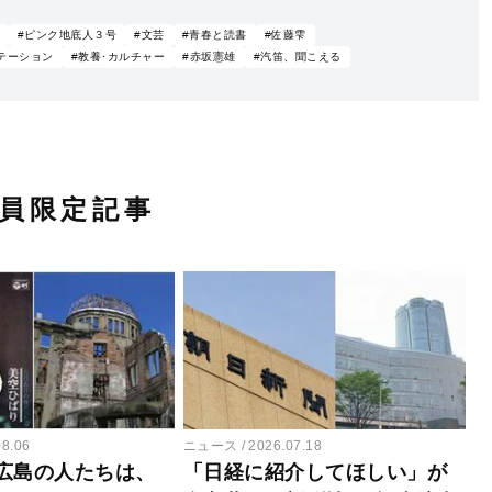
#ピンク地底人３号
#文芸
#青春と読書
#佐藤雫
テーション
#教養･カルチャー
#赤坂憲雄
#汽笛、聞こえる
員限定記事
08.06
ニュース
2026.07.18
広島の人たちは、
「日経に紹介してほしい」が