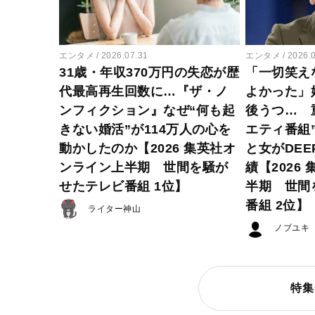
エンタメ
2026.07.31
エンタメ
2026.
31歳・年収370万円の失恋が歴
「一切笑え
代最高再生回数に…『ザ・ノ
よかった」
ンフィクション』なぜ“何も起
後うつ… 
きない婚活”が114万人の心を
エティ番組
動かしたのか【2026 集英社オ
と女がDE
ンライン上半期 世間を騒が
績【2026
せたテレビ番組 1位】
半期 世間
番組 2位】
ライター神山
ノブユキ
特集