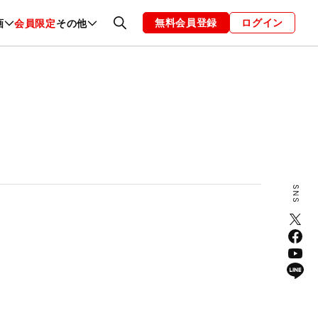
無料会員登録
ログイン
画
会員限定
その他
ファッション
恋愛・結婚
編集部
お知らせ