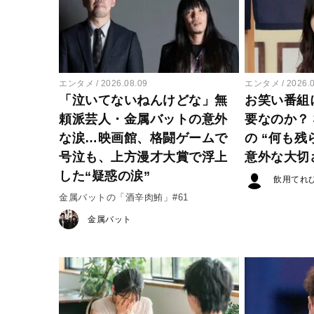
エンタメ
2026.08.09
エンタメ
2026.
「泣いてないねんけどな」無
お笑い番組
頼派芸人・金属バットの意外
要なのか？
な涙…映画館、格闘ゲームで
の “何も残
号泣も、上方漫才大賞で浮上
意外な大切
した“疑惑の涙”
飲用てれ
金属バットの「酒辛肉鮪」#61
金属バット