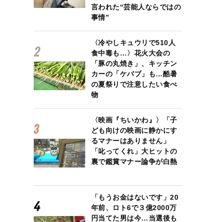
言われた“芸能人ならではの
事情”
〈冷やしキュウリで510人
食中毒も…〉花火大会の
「豚の丸焼き」、キッチン
カーの「ケバブ」も…酷暑
の夏祭りで注意したい食べ
物
〈映画『ちいかわ』〉「子
ども向けの映画に静かにす
るマナーはありません」
「叱ってくれ」大ヒットの
裏で鑑賞マナー論争が白熱
「もうお金はないです」20
年前、ロト6で３億2000万
円当てた男は今…当選後も