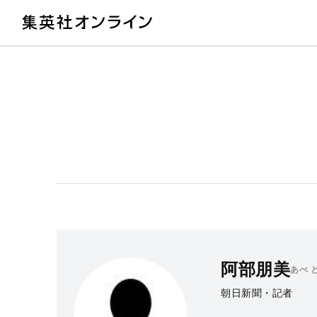
教
阿部朋美
あべ 
朝日新聞・記者