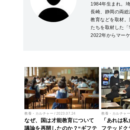
1984年生まれ。
長崎、静岡の両総
教育などを取材。
たちを取材した「
2022年からマー
教養・カルチャー
2023.07.24
教養・カルチャ
なぜ、国は才能教育について
「あれは私
議論を再開したのか？“ギフテ
フテッドク