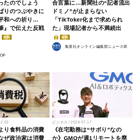
ったのでしょう
合言葉に…新聞社の“記者流出
ばりのつぶやきに
ドミノ”が止まらない
平和への祈り…
「TikToker化まで求められ
筆』で伝えた反戦
た」現場記者から不満続出
有料
有料
集英社オンライン編集部ニュース班
POP
02.03
ビジネス
2026.07.17
より食料品の消費
《在宅勤務は“サボり”なの
なぜ政治家は消費
か》GMOが週1リモートを廃