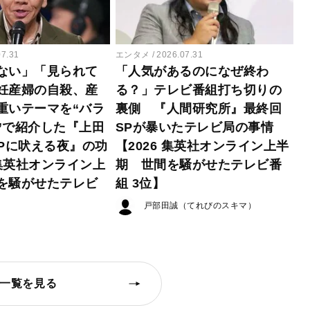
07.31
エンタメ
2026.07.31
ない」「見られて
「人気があるのになぜ終わ
妊産婦の自殺、産
る？」テレビ番組打ち切りの
重いテーマを“バラ
裏側 『人間研究所』最終回
”で紹介した『上田
SPが暴いたテレビ局の事情
EPに吠える夜』の功
【2026 集英社オンライン上半
 集英社オンライン上
期 世間を騒がせたテレビ番
を騒がせたテレビ
組 3位】
戸部田誠（てれびのスキマ）
一覧を見る