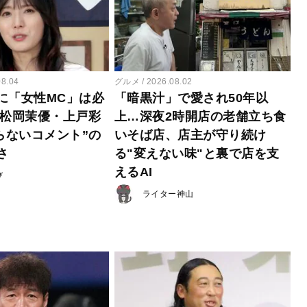
08.04
グルメ
2026.08.02
に「女性MC」は必
「暗黒汁」で愛され50年以
 松岡茉優・上戸彩
上…深夜2時開店の老舗立ち食
らないコメント”の
いそば店、店主が守り続け
さ
る"変えない味"と裏で店を支
えるAI
び
ライター神山