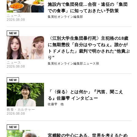
施設内で集団発症…合宿・遠征の「集団
での食事」に知っておきたい予防策
ニュース
集英社オンライン編集部
2026.08.08
NEW
〈江別大学生集団暴行死〉主犯格の18歳
に無期懲役「自分はやってねぇ。誰かが
トドメさした」裁判で明かされた“他責ぶ
り”
ニュース
集英社オンライン編集部ニュース班
2026.08.08
NEW
「〈保る〉とは何か」『汽笛、聞こえ
る』佐藤雫 インタビュー
佐藤雫
教養・カルチャー
2026.08.08
NEW
宮﨑駿の中心にある、世界を考えるため