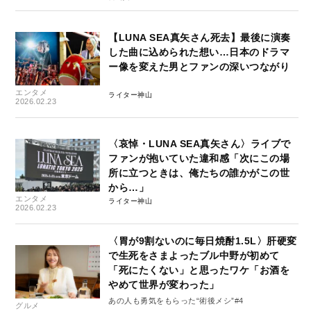
【LUNA SEA真矢さん死去】最後に演奏
した曲に込められた想い…日本のドラマ
ー像を変えた男とファンの深いつながり
エンタメ
ライター神山
2026.02.23
〈哀悼・LUNA SEA真矢さん〉ライブで
ファンが抱いていた違和感「次にこの場
所に立つときは、俺たちの誰かがこの世
から…」
エンタメ
ライター神山
2026.02.23
〈胃が9割ないのに毎日焼酎1.5L〉肝硬変
で生死をさまよったブル中野が初めて
「死にたくない」と思ったワケ「お酒を
やめて世界が変わった」
あの人も勇気をもらった“術後メシ”#4
グルメ