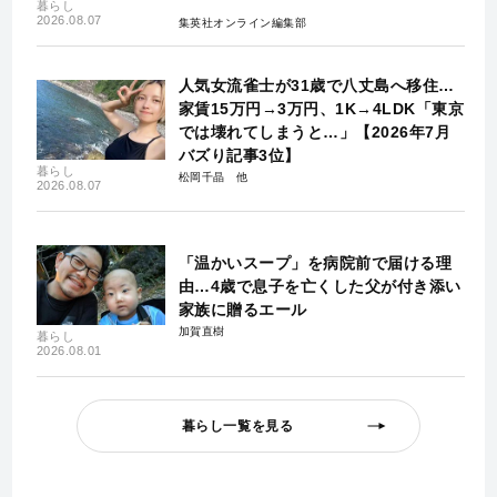
暮らし
2026.08.07
集英社オンライン編集部
人気女流雀士が31歳で八丈島へ移住…
家賃15万円→3万円、1K→4LDK「東京
では壊れてしまうと…」【2026年7月
バズり記事3位】
暮らし
松岡千晶
2026.08.07
「温かいスープ」を病院前で届ける理
由…4歳で息子を亡くした父が付き添い
家族に贈るエール
加賀直樹
暮らし
2026.08.01
暮らし一覧を見る