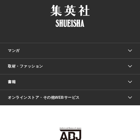
マンガ
取材・ファッション
少年マンガ
週刊少年ジャンプ
書籍
ファッション・美容
青年マンガ
ジャンプSQ.
Seventeen
週刊ヤングジャンプ
オンラインストア・その他WEBサービス
文芸・文庫・総合
芸能・情報・スポーツ
少女マンガ
Vジャンプ
non-no Web
ヤングジャンプ定期購読デジタル
すばる
Myojo
オンラインストア
りぼん
学芸・ノンフィクション・新書
最強ジャンプ
女性マンガ
@BAILA
ヤンジャン＋
小説すばる
週プレNEWS
マーガレット
集英社OTOコンテンツ
集英社 学芸編集部
少年ジャンプ＋
その他WEBサービス
クッキー
ライトノベル・ノベライズ
MAQUIA ONLINE
となりのヤングジャンプ
集英社 文芸ステーション
週プレ グラジャパ！
別冊マーガレット
SHUEISHA MANGA-ART HERITAGE