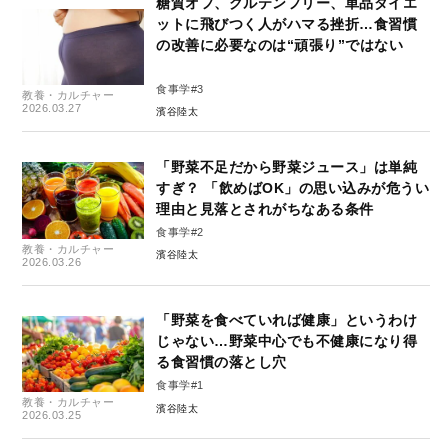
糖質オフ、グルテンフリー、単品ダイエ
ットに飛びつく人がハマる挫折…食習慣
の改善に必要なのは“頑張り”ではない
食事学#3
教養・カルチャー
2026.03.27
濱谷陸太
「野菜不足だから野菜ジュース」は単純
すぎ？ 「飲めばOK」の思い込みが危うい
理由と見落とされがちなある条件
食事学#2
教養・カルチャー
濱谷陸太
2026.03.26
「野菜を食べていれば健康」というわけ
じゃない…野菜中心でも不健康になり得
る食習慣の落とし穴
食事学#1
教養・カルチャー
濱谷陸太
2026.03.25