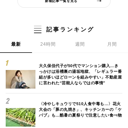
新着記事一覧を見る
記事ランキング
最新
24時間
週間
月間
大久保佳代子が50代でマンション購入…き
っかけは浴槽裏の湯垢地獄、「レギュラー番
組が多いほどローンを組みやすい」不動産屋
に言われた“芸能人ならではの事情”
〈冷やしキュウリで510人食中毒も…〉花火
大会の「豚の丸焼き」、キッチンカーの「ケ
バブ」も…酷暑の夏祭りで注意したい食べ物