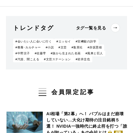
トレンドタグ
タグ一覧を見る
#会いたい人に会いに行く
#エッセイ
#宮﨑駿の詩学
#教養･カルチャー
#小説
#文芸
#集英社
#赤坂憲雄
#中野京子
#佐藤雫
#旅から生まれた名画
#風車と巨人
#汽笛、聞こえる
#文芸ステーション
#岩井圭也
会員限定記事
AI相場「第2幕」へ！ バブルはまだ崩壊
していない…大化け期待の注目銘柄５
選！ NVIDIA一強時代に終止符を打つ「誰
もが知っている」あの会社とは
有料