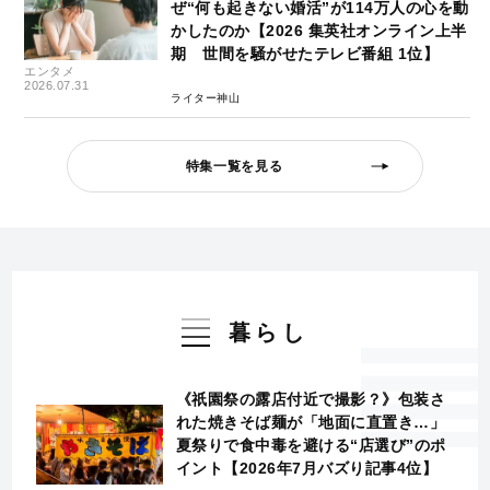
ぜ“何も起きない婚活”が114万人の心を動
かしたのか【2026 集英社オンライン上半
期 世間を騒がせたテレビ番組 1位】
エンタメ
2026.07.31
ライター神山
特集一覧を見る
暮らし
《祇園祭の露店付近で撮影？》包装さ
れた焼きそば麺が「地面に直置き…」
夏祭りで食中毒を避ける“店選び”のポ
イント【2026年7月バズり記事4位】