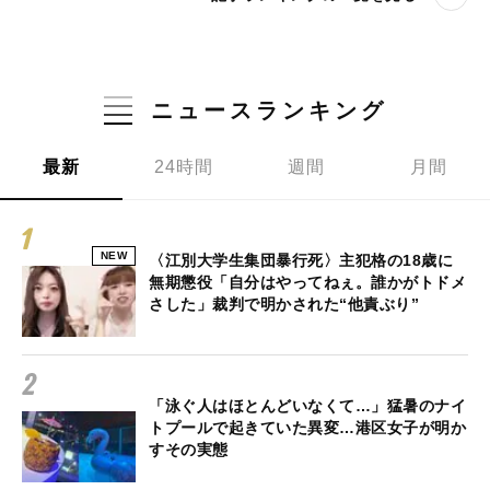
ニュースランキング
最新
24時間
週間
月間
NEW
〈江別大学生集団暴行死〉主犯格の18歳に
無期懲役「自分はやってねぇ。誰かがトドメ
さした」裁判で明かされた“他責ぶり”
「泳ぐ人はほとんどいなくて…」猛暑のナイ
トプールで起きていた異変…港区女子が明か
すその実態