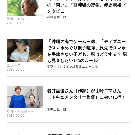
の「問い」『宮﨑駿の詩学』赤坂憲雄 イ
ンタビュー
赤坂憲雄
教養・カルチャー
2026.08.08
「沖縄の海でゲーム三昧」「ディズニー
でスマホめぐり親子喧嘩」旅先でスマホ
を手放さない子ども、親はどうする？ 親
も見直したい3つのルール
ニュース
集英社オンライン編集部ニュース班
2026.08.08
岩井圭也さん（作家）が山崎エマさん
（ドキュメンタリー監督）に会いに行く
岩井圭也
教養・カルチャー
2026.08.08