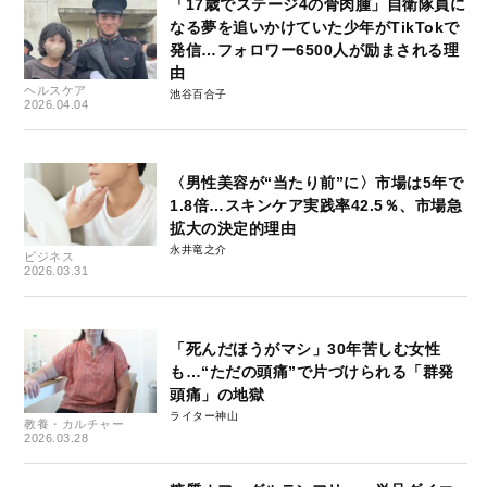
「17歳でステージ4の骨肉腫」自衛隊員に
なる夢を追いかけていた少年がTikTokで
発信…フォロワー6500人が励まされる理
由
ヘルスケア
池谷百合子
2026.04.04
〈男性美容が“当たり前”に〉市場は5年で
1.8倍…スキンケア実践率42.5％、市場急
拡大の決定的理由
永井竜之介
ビジネス
2026.03.31
「死んだほうがマシ」30年苦しむ女性
も…“ただの頭痛”で片づけられる「群発
頭痛」の地獄
ライター神山
教養・カルチャー
2026.03.28