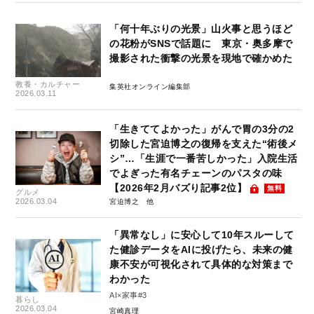
「何十年ぶりの光景」山火事と思うほど
の花粉がSNSで話題に 東京・奥多摩で
撮影された衝撃の光景を現地で確かめた
教養・カルチャー
集英社オンライン編集部
2026.03.11
「生きててよかった」がんで胃の3分の2
切除した宮迫博之の復帰を支えた“術後メ
シ”…「生涯で一番苦しかった」入院生活
でよぎった有名チェーンのパスタの味
【2026年2月バズり記事2位】
無料
グルメ
2026.03.04
宮迫博之
「異常なし」に安心して10年スルーして
た健診データをAIに投げたら、未来の健
康不安が可視化されて具体的な対策まで
わかった
AI×家事#3
暮らし
2026.03.04
宮崎真理