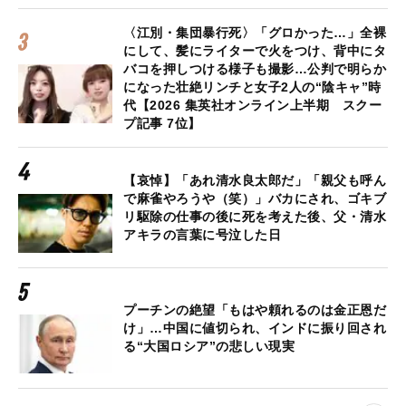
〈江別・集団暴行死〉「グロかった…」全裸
にして、髪にライターで火をつけ、背中にタ
バコを押しつける様子も撮影…公判で明らか
になった壮絶リンチと女子2人の“陰キャ”時
代【2026 集英社オンライン上半期 スクー
プ記事 7位】
【哀悼】「あれ清水良太郎だ」「親父も呼ん
で麻雀やろうや（笑）」バカにされ、ゴキブ
リ駆除の仕事の後に死を考えた後、父・清水
アキラの言葉に号泣した日
プーチンの絶望「もはや頼れるのは金正恩だ
け」…中国に値切られ、インドに振り回され
る“大国ロシア”の悲しい現実