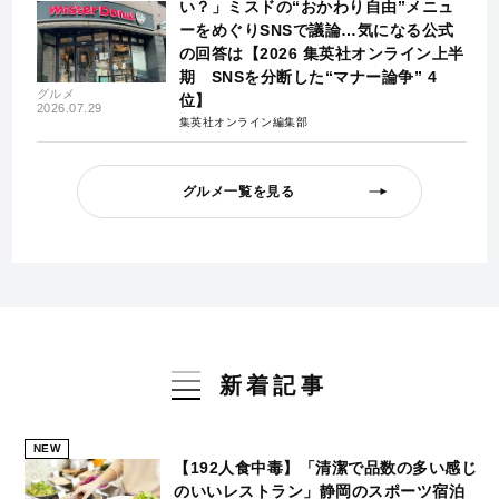
い？」ミスドの“おかわり自由”メニュ
ーをめぐりSNSで議論…気になる公式
の回答は【2026 集英社オンライン上半
期 SNSを分断した“マナー論争” 4
グルメ
位】
2026.07.29
集英社オンライン編集部
グルメ一覧を見る
新着記事
NEW
【192人食中毒】「清潔で品数の多い感じ
のいいレストラン」静岡のスポーツ宿泊