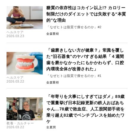
糖質の依存性はコカイン以上!? カロリー
制限だけのダイエットでは失敗する“本質
的”な理由
「なぜヒトは脂質で痩せるのか」#2
ヘルスケア
金森重樹
2026.03.23
「歯磨きしない方が健康？」常識を覆し
た“旧石器食”のヤバすぎる結果「４週間
歯を磨かなかったにもかかわらず、口腔
内環境全体が改善された」
「なぜヒトは脂質で痩せるのか」#1
ヘルスケア
2026.03.22
金森重樹
「年寄りを大事にしすぎてはダメ」89歳
で重量挙げ日本記録更新の鉄人おばあち
ゃん…78歳で敗血症、人工股関節手術を
乗り越え82歳でベンチプレスを始めたワ
ケ
教養・カルチャー
2026.03.22
全夏潤