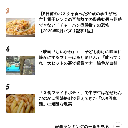
【5日前のパスタを食べた20歳の学生が死
亡】電子レンジの再加熱での殺菌効果も期待
できない「チャーハン症候群」の恐怖
【2026年6月バズり記事1位】
〈映画『ちいかわ』〉「子ども向けの映画に
静かにするマナーはありません」「叱ってく
れ」大ヒットの裏で鑑賞マナー論争が白熱
「３食フライドポテト」で中学生はなぜ死ん
だのか…司法解剖で見えてきた「500円生
活」の過酷な現実
記事ランキングの一覧を見る