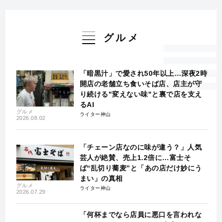
グルメ
「暗黒汁」で愛され50年以上…深夜2時
開店の老舗立ち食いそば店、店主が守
り続ける"変えない味"と裏で店を支え
るAI
グルメ
ライター神山
2026.08.02
「チェーン店なのに味が違う？」人気
芸人が絶賛、売上1.2倍に…富士そ
ば“乱切り蕎麦”と「あの店だけ妙にう
まい」の真相
グルメ
ライター神山
2026.07.29
「何杯までなら店員に悪口を言われな