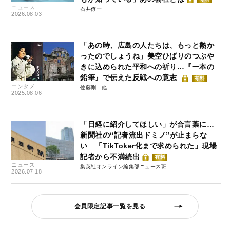
ニュース
石井僚一
2026.08.03
「あの時、広島の人たちは、もっと熱か
ったのでしょうね」美空ひばりのつぶや
きに込められた平和への祈り…『一本の
鉛筆』で伝えた反戦への意志
有料
エンタメ
佐藤剛
2025.08.06
「日経に紹介してほしい」が合言葉に…
新聞社の“記者流出ドミノ”が止まらな
い 「TikToker化まで求められた」現場
記者から不満続出
有料
ニュース
集英社オンライン編集部ニュース班
2026.07.18
会員限定記事一覧を見る