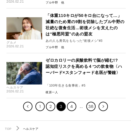
2026.02.21
ブル中野
「体重110キロが50キロ台になって…」
減量のため胃の9割を切除したブル中野の
壮絶な復食生活…術後メシを支えたの
は“極悪同盟”のあの盟友
あの人も勇気をもらった“術後メシ”#3
グルメ
2026.02.21
ブル中野
ゼロカロリーの炭酸飲料で脳が縮む!?
認知症リスクを高める４つの飲食物〈ハ
ーバード×スタンフォード名医が警鐘〉
「100年生きる食事術」#5
ヘルスケア
2026.02.21
梶原一人
1
2
3
4
38
TOP
ヘルスケア