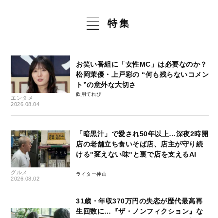
特集
お笑い番組に「女性MC」は必要なのか？
松岡茉優・上戸彩の “何も残らないコメン
ト”の意外な大切さ
飲用てれび
エンタメ
2026.08.04
「暗黒汁」で愛され50年以上…深夜2時開
店の老舗立ち食いそば店、店主が守り続
ける"変えない味"と裏で店を支えるAI
グルメ
ライター神山
2026.08.02
31歳・年収370万円の失恋が歴代最高再
生回数に…『ザ・ノンフィクション』な