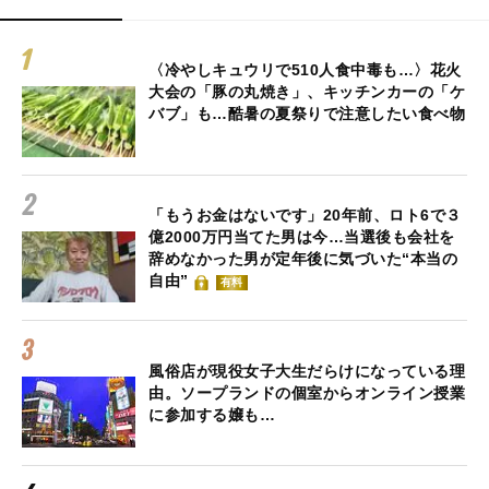
〈冷やしキュウリで510人食中毒も…〉花火
大会の「豚の丸焼き」、キッチンカーの「ケ
バブ」も…酷暑の夏祭りで注意したい食べ物
「もうお金はないです」20年前、ロト6で３
億2000万円当てた男は今…当選後も会社を
辞めなかった男が定年後に気づいた“本当の
自由”
有料
風俗店が現役女子大生だらけになっている理
由。ソープランドの個室からオンライン授業
に参加する嬢も…