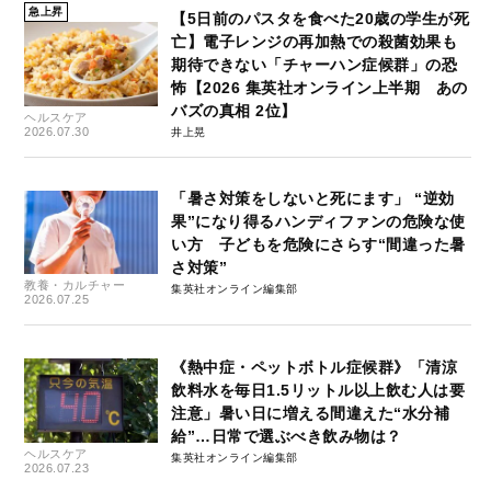
急上昇
【5日前のパスタを食べた20歳の学生が死
亡】電子レンジの再加熱での殺菌効果も
期待できない「チャーハン症候群」の恐
怖【2026 集英社オンライン上半期 あの
バズの真相 2位】
ヘルスケア
2026.07.30
井上晃
「暑さ対策をしないと死にます」 “逆効
果”になり得るハンディファンの危険な使
い方 子どもを危険にさらす“間違った暑
さ対策”
教養・カルチャー
集英社オンライン編集部
2026.07.25
《熱中症・ペットボトル症候群》「清涼
飲料水を毎日1.5リットル以上飲む人は要
注意」暑い日に増える間違えた“水分補
給”…日常で選ぶべき飲み物は？
ヘルスケア
集英社オンライン編集部
2026.07.23