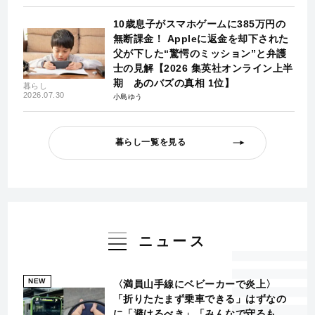
10歳息子がスマホゲームに385万円の
無断課金！ Appleに返金を却下された
父が下した“驚愕のミッション”と弁護
士の見解【2026 集英社オンライン上半
期 あのバズの真相 1位】
暮らし
2026.07.30
小島ゆう
暮らし一覧を見る
ニュース
NEW
〈満員山手線にベビーカーで炎上〉
「折りたたまず乗車できる」はずなの
に「避けるべき」「みんなで守るも