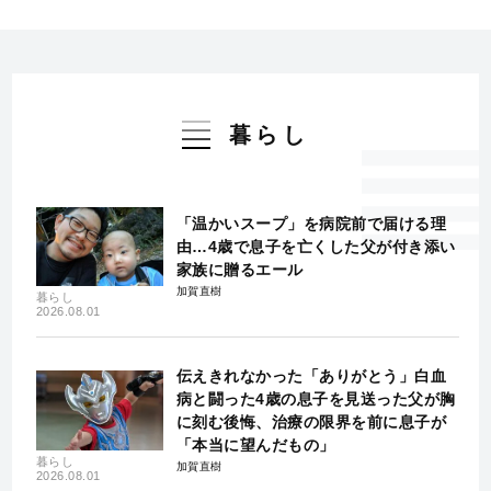
暮らし
「温かいスープ」を病院前で届ける理
由…4歳で息子を亡くした父が付き添い
家族に贈るエール
加賀直樹
暮らし
2026.08.01
伝えきれなかった「ありがとう」白血
病と闘った4歳の息子を見送った父が胸
に刻む後悔、治療の限界を前に息子が
「本当に望んだもの」
暮らし
加賀直樹
2026.08.01