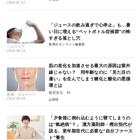
2026.07.07
「ジュースの飲み過ぎで心停止」も…暑
い日に増える“ペットボトル症候群”の怖
すぎる落とし穴
集英社オンライン編集部
ヘルスケア
2026.06.19
肌の老化を加速させる最大の原因は紫外
線じゃない？ 同年齢なのに「見た目の
違い」を生んでしまう糖化と酸化の悪循
環とは
糖質老化 #2
教養・カルチャー
2026.06.08
山田悟
「夕食後に倒れ込むように寝てしまうの
は“氣絶病”？」 漢方薬剤師・樫出恒代が
語る、更年期世代に必要な“自分ファース
ト”養生