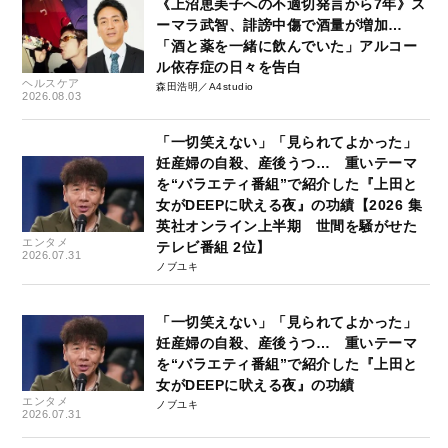
《上沼恵美子への不適切発言から7年》ス
ーマラ武智、誹謗中傷で酒量が増加…
「酒と薬を一緒に飲んでいた」アルコー
ル依存症の日々を告白
ヘルスケア
森田浩明／A4studio
2026.08.03
「一切笑えない」「見られてよかった」
妊産婦の自殺、産後うつ… 重いテーマ
を“バラエティ番組”で紹介した『上田と
女がDEEPに吠える夜』の功績【2026 集
英社オンライン上半期 世間を騒がせた
エンタメ
テレビ番組 2位】
2026.07.31
ノブユキ
「一切笑えない」「見られてよかった」
妊産婦の自殺、産後うつ… 重いテーマ
を“バラエティ番組”で紹介した『上田と
女がDEEPに吠える夜』の功績
エンタメ
ノブユキ
2026.07.31