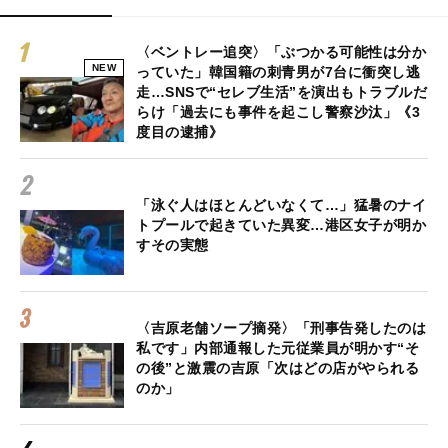
〈ベントレー追突〉「ぶつかる可能性は分か
NEW
っていた」韓国籍の刺青男が7台に衝突し逃
走…SNSで“セレブ生活”を演出もトラブルだ
らけ「過去にも事件を起こし警察沙汰」《3
度目の逮捕》
「泳ぐ人はほとんどいなくて…」猛暑のナイ
トプールで起きていた異変…港区女子が明か
すその実態
〈吉原老舗ソープ摘発〉「刑事告発したのは
私です」内部通報した元従業員が明かす“そ
の後”と激震の吉原「次はどの店がやられる
のか」