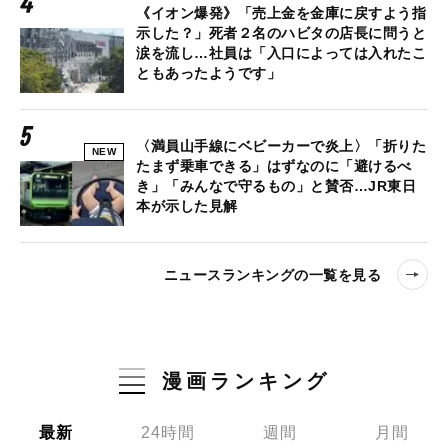
《イオン爆発》「売上金を金庫に戻すよう指
示した？」死者２名のハビタの店長に問うと
涙を流し…社員は「入口によっては入れたこ
ともあったようです」
〈満員山手線にベビーカーで炎上〉「折りた
NEW
たまず乗車できる」はずなのに「避けるべ
き」「みんなで守るもの」と賛否…JR東日
本が示した見解
ニュースランキングの一覧を見る
漫画ランキング
最新
24時間
週間
月間