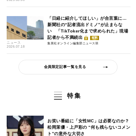
「日経に紹介してほしい」が合言葉に…
新聞社の“記者流出ドミノ”が止まらな
い 「TikToker化まで求められた」現場
記者から不満続出
有料
ニュース
集英社オンライン編集部ニュース班
2026.07.18
会員限定記事一覧を見る
特集
お笑い番組に「女性MC」は必要なのか？
松岡茉優・上戸彩の “何も残らないコメン
ト”の意外な大切さ