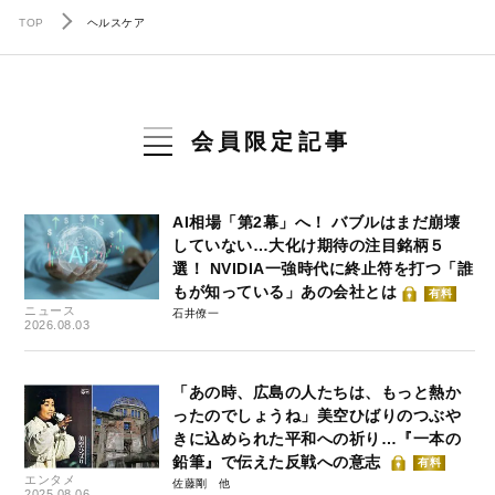
TOP
ヘルスケア
会員限定記事
AI相場「第2幕」へ！ バブルはまだ崩壊
していない…大化け期待の注目銘柄５
選！ NVIDIA一強時代に終止符を打つ「誰
もが知っている」あの会社とは
有料
ニュース
石井僚一
2026.08.03
「あの時、広島の人たちは、もっと熱か
ったのでしょうね」美空ひばりのつぶや
きに込められた平和への祈り…『一本の
鉛筆』で伝えた反戦への意志
有料
エンタメ
佐藤剛
2025.08.06