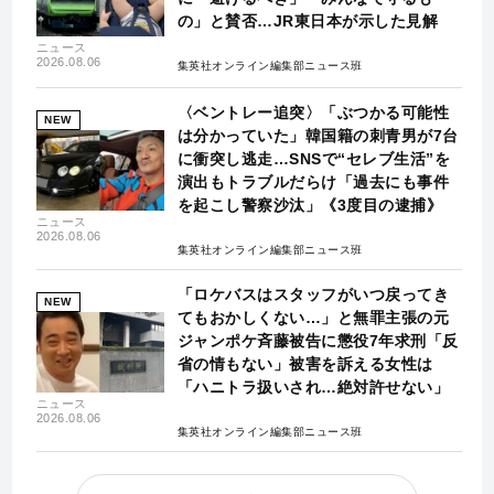
の」と賛否…JR東日本が示した見解
ニュース
2026.08.06
集英社オンライン編集部ニュース班
〈ベントレー追突〉「ぶつかる可能性
NEW
は分かっていた」韓国籍の刺青男が7台
に衝突し逃走…SNSで“セレブ生活”を
演出もトラブルだらけ「過去にも事件
を起こし警察沙汰」《3度目の逮捕》
ニュース
2026.08.06
集英社オンライン編集部ニュース班
「ロケバスはスタッフがいつ戻ってき
NEW
てもおかしくない…」と無罪主張の元
ジャンポケ斉藤被告に懲役7年求刑「反
省の情もない」被害を訴える女性は
「ハニトラ扱いされ…絶対許せない」
ニュース
2026.08.06
集英社オンライン編集部ニュース班