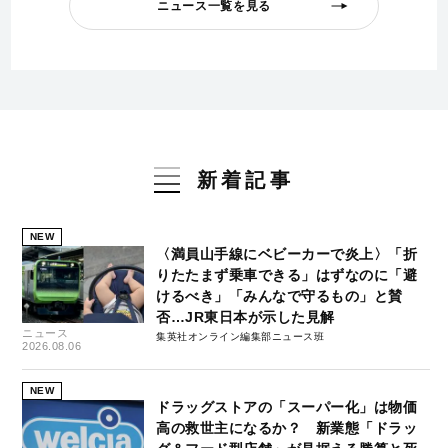
ニュース一覧を見る
新着記事
NEW
〈満員山手線にベビーカーで炎上〉「折
りたたまず乗車できる」はずなのに「避
けるべき」「みんなで守るもの」と賛
否…JR東日本が示した見解
ニュース
集英社オンライン編集部ニュース班
2026.08.06
NEW
ドラッグストアの「スーパー化」は物価
高の救世主になるか？ 新業態「ドラッ