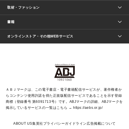
取材・ファッション
少年マンガ
週刊少年ジャンプ
書籍
ファッション・美容
青年マンガ
ジャンプSQ.
Seventeen
週刊ヤングジャンプ
オンラインストア・その他WEBサービス
文芸・文庫・総合
芸能・情報・スポーツ
少女マンガ
Vジャンプ
non-no Web
ヤングジャンプ定期購読デジタル
すばる
Myojo
オンラインストア
りぼん
学芸・ノンフィクション・新書
最強ジャンプ
女性マンガ
@BAILA
ヤンジャン＋
小説すばる
週プレNEWS
マーガレット
集英社OTOコンテンツ
集英社 学芸編集部
少年ジャンプ＋
その他WEBサービス
クッキー
ライトノベル・ノベライズ
MAQUIA ONLINE
となりのヤングジャンプ
集英社 文芸ステーション
週プレ グラジャパ！
別冊マーガレット
SHUEISHA MANGA-ART HERITAGE
集英社 ビジネス書
ゼブラック
ココハナ
SHUEISHA ADNAVI
SPUR.JP
集英社Webマガジン Cobalt
グランドジャンプ
web 集英社文庫
キッズ
web Sportiva
マンガMee
ジャンプキャラクターズストア
集英社新書
ジャンプルーキー！
月刊オフィスユー
ＡＢＪマークは、この電子書店・電子書籍配信サービスが、著作権者か
EDITOR'S LAB
LEE
集英社オレンジ文庫
ウルトラジャンプ
青春と読書
パラスポ＋！
らコンテンツ使用許諾を得た正規版配信サービスであることを示す登録
集英社みらい文庫
リマコミ＋
HAPPY PLUS STORE
集英社新書プラス
ジャンプTOON
商標（登録番号 第6091713号）です。ABJマークの詳細、ABJマークを
Marisol
シフォン文庫
アジア人物史
S-KIDS.LAND
マンガMeets
掲示しているサービスの一覧はこちら →
https://aebs.or.jp/
shueisha vox
よみタイ
S-MANGA
Web éclat
ダッシュエックス文庫
LEEマルシェ
kotoba
集英社ジャンプリミックス
ABOUT US
集英社プライバシーガイドライン
広告掲載について
T JAPAN:The New York Times Style Magazine
JUMP j BOOKS