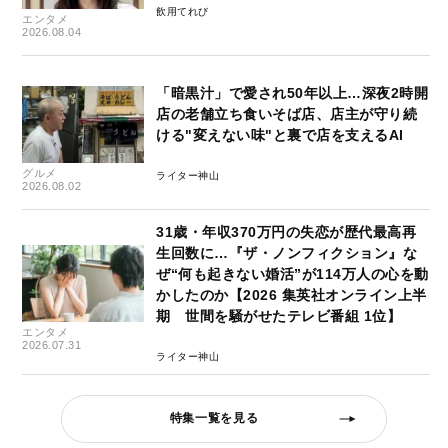
飲用てれび
エンタメ
2026.08.04
「暗黒汁」で愛され50年以上…深夜2時開
店の老舗立ち食いそば店、店主が守り続
ける"変えない味"と裏で店を支えるAI
グルメ
ライター神山
2026.08.02
31歳・年収370万円の失恋が歴代最高再
生回数に…『ザ・ノンフィクション』な
ぜ“何も起きない婚活”が114万人の心を動
かしたのか【2026 集英社オンライン上半
期 世間を騒がせたテレビ番組 1位】
エンタメ
2026.07.31
ライター神山
特集一覧を見る