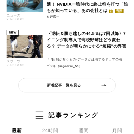
選！ NVIDIA一強時代に終止符を打つ「誰
もが知っている」あの会社とは
有料
ニュース
石井僚一
2026.08.03
NEW
〈逆転＆勝ち越しの44.5％は7回以降〉7
イニング制導入で高校野球はどう変わ
る？ データが明らかにする“短縮”の弊害
「7回制が奪うもの-データが証明するドラマの消
スポーツ
失-」
2026.08.06
ゴジキ（@godziki_55）
新着記事一覧を見る
記事ランキング
最新
24時間
週間
月間