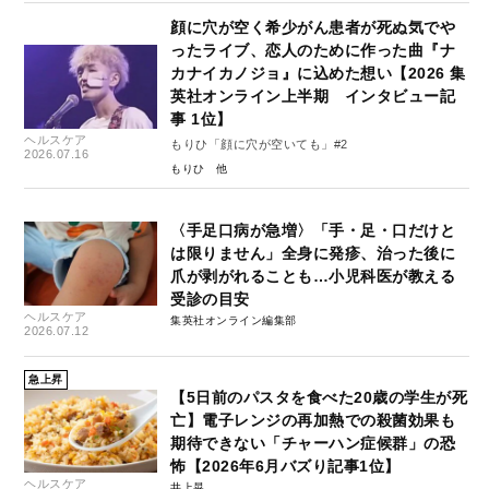
顔に穴が空く希少がん患者が死ぬ気でや
ったライブ、恋人のために作った曲『ナ
カナイカノジョ』に込めた想い【2026 集
英社オンライン上半期 インタビュー記
事 1位】
ヘルスケア
もりひ「顔に穴が空いても」#2
2026.07.16
もりひ
〈手足口病が急増〉「手・足・口だけと
は限りません」全身に発疹、治った後に
爪が剥がれることも…小児科医が教える
受診の目安
ヘルスケア
集英社オンライン編集部
2026.07.12
急上昇
【5日前のパスタを食べた20歳の学生が死
亡】電子レンジの再加熱での殺菌効果も
期待できない「チャーハン症候群」の恐
怖【2026年6月バズり記事1位】
ヘルスケア
井上晃