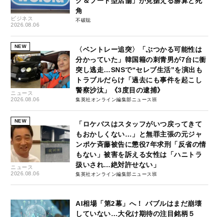
グ＆フード型店舗」が見据える勝算と死
角
ビジネス
不破聡
2026.08.06
NEW
〈ベントレー追突〉「ぶつかる可能性は
分かっていた」韓国籍の刺青男が7台に衝
突し逃走…SNSで“セレブ生活”を演出も
トラブルだらけ「過去にも事件を起こし
警察沙汰」《3度目の逮捕》
ニュース
2026.08.06
集英社オンライン編集部ニュース班
NEW
「ロケバスはスタッフがいつ戻ってきて
もおかしくない…」と無罪主張の元ジャ
ンポケ斉藤被告に懲役7年求刑「反省の情
もない」被害を訴える女性は「ハニトラ
扱いされ…絶対許せない」
ニュース
2026.08.06
集英社オンライン編集部ニュース班
AI相場「第2幕」へ！ バブルはまだ崩壊
していない…大化け期待の注目銘柄５