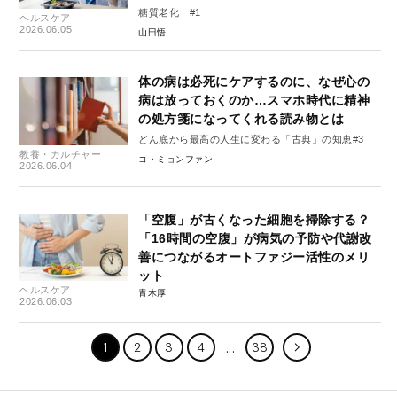
糖質老化 #1
ヘルスケア
2026.06.05
山田悟
体の病は必死にケアするのに、なぜ心の
病は放っておくのか…スマホ時代に精神
の処方箋になってくれる読み物とは
どん底から最高の人生に変わる「古典」の知恵#3
教養・カルチャー
コ・ミョンファン
2026.06.04
「空腹」が古くなった細胞を掃除する？
「16時間の空腹」が病気の予防や代謝改
善につながるオートファジー活性のメリ
ット
ヘルスケア
青木厚
2026.06.03
1
2
3
4
38