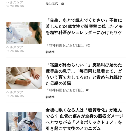
ヘルスケア
樫出恒代
2026.06.06
「先生、あとで読んでください」不倫に
苦しんだ24歳女性が診察室に残したメモ
を精神科医がシュレッダーにかけたワケ
「精神科医おどおど日記」#2
ヘルスケア
2026.06.06
駒木爽
「宿題が終わらない！」突然叫び始めた
優等生の息子…「毎日同じ服着せて、ど
ういう育て方してるの」と責められ続け
た母親の苦悩
「精神科医おどおど日記」#1
ヘルスケア
2026.06.05
駒木爽
食後に眠くなる人は「糖質老化」が進ん
でる？ 血管の傷みが全身の臓器ダメージ
へとつながる「メタボリックドミノ」を
引き起こす食後のメカニズム