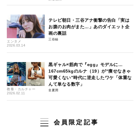
テレビ朝日・三谷アナ衝撃の告白「実は
お腹のお肉がまた…」あのダイエット企
画の裏話
三谷紬
エンタメ
2026.03.14
黒ギャル×筋肉で『egg』モデルに…
167cm65kgのルナ（19）が“痩せなきゃ
可愛くない”時代に逆走したワケ「体重な
んて単なる数字」
教養・カルチャー
全夏潤
2026.02.11
会員限定記事