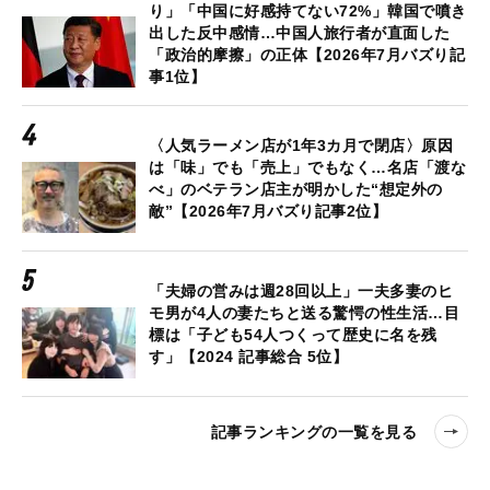
り」「中国に好感持てない72%」韓国で噴き
出した反中感情…中国人旅行者が直面した
「政治的摩擦」の正体【2026年7月バズり記
事1位】
〈人気ラーメン店が1年3カ月で閉店〉原因
は「味」でも「売上」でもなく…名店「渡な
べ」のベテラン店主が明かした“想定外の
敵”【2026年7月バズり記事2位】
「夫婦の営みは週28回以上」一夫多妻のヒ
モ男が4人の妻たちと送る驚愕の性生活…目
標は「子ども54人つくって歴史に名を残
す」【2024 記事総合 5位】
記事ランキングの一覧を見る