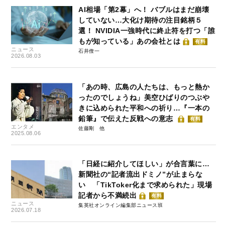
AI相場「第2幕」へ！ バブルはまだ崩壊
していない…大化け期待の注目銘柄５
選！ NVIDIA一強時代に終止符を打つ「誰
もが知っている」あの会社とは
有料
ニュース
石井僚一
2026.08.03
「あの時、広島の人たちは、もっと熱か
ったのでしょうね」美空ひばりのつぶや
きに込められた平和への祈り…『一本の
鉛筆』で伝えた反戦への意志
有料
エンタメ
佐藤剛
2025.08.06
「日経に紹介してほしい」が合言葉に…
新聞社の“記者流出ドミノ”が止まらな
い 「TikToker化まで求められた」現場
記者から不満続出
有料
ニュース
集英社オンライン編集部ニュース班
2026.07.18