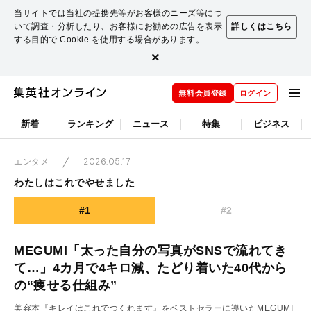
当サイトでは当社の提携先等がお客様のニーズ等につ
いて調査・分析したり、お客様にお勧めの広告を表示
詳しくはこちら
する目的で Cookie を使用する場合があります。
×
無料会員登録
ログイン
新着
ランキング
ニュース
特集
ビジネス
2026.05.17
エンタメ
わたしはこれでやせました
#1
#2
MEGUMI「太った自分の写真がSNSで流れてき
て…」4カ月で4キロ減、たどり着いた40代から
の“痩せる仕組み”
美容本『キレイはこれでつくれます』をベストセラーに導いたMEGUMI