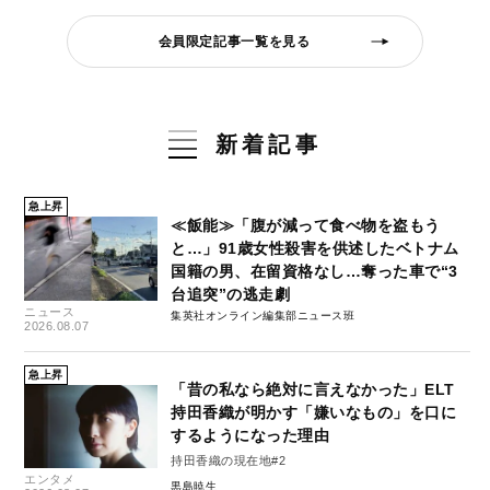
会員限定記事一覧を見る
新着記事
急上昇
≪飯能≫「腹が減って食べ物を盗もう
と…」91歳女性殺害を供述したベトナム
国籍の男、在留資格なし…奪った車で“3
台追突”の逃走劇
ニュース
集英社オンライン編集部ニュース班
2026.08.07
急上昇
「昔の私なら絶対に言えなかった」ELT
持田香織が明かす「嫌いなもの」を口に
するようになった理由
持田香織の現在地#2
エンタメ
黒島暁生