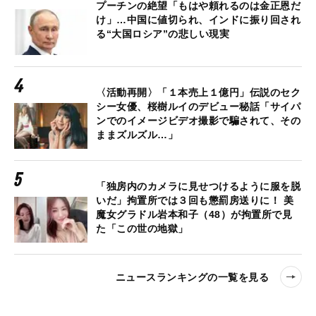
プーチンの絶望「もはや頼れるのは金正恩だ
け」…中国に値切られ、インドに振り回され
る“大国ロシア”の悲しい現実
〈活動再開〉「１本売上１億円」伝説のセク
シー女優、桜樹ルイのデビュー秘話「サイパ
ンでのイメージビデオ撮影で騙されて、その
ままズルズル…」
「独房内のカメラに見せつけるように服を脱
いだ」拘置所では３回も懲罰房送りに！ 美
魔女グラドル岩本和子（48）が拘置所で見
た「この世の地獄」
ニュースランキングの一覧を見る