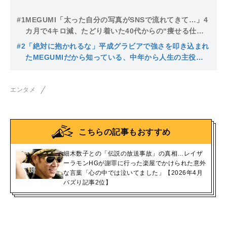
#1
MEGUMI「太った自分の写真がSNSで流れてきて…」4
カ月で4キロ減、たどり着いた40代からの“痩せる仕組
み”
#2
「絶対に抱かれるな」平成グラビアで強さを叩き込まれ
たMEGUMIだから知っている、中年から人生の主役に
なる方法
エンタメ
こちらの記事もおすすめ
細木数子との「伝説の放送事故」の真相…レイザ
ーラモンHGが謝罪に行った楽屋でかけられた意外
な言葉「心の中では泣いてました」【2026年4月
バズり記事2位】