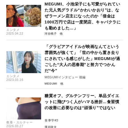
MEGUMI、小池栄子にも可愛がられてい
た元人気グラドル“かわいかおり”は、な
ぜラーメン店主になったのか「借金は
1000万円で店は一度閉店、キャバクラに
も勤めました…」
エンタメ
2025.04.22
河合桃子
「グラビアアイドルが映画なんてという
雰囲気が強くて」「世の中から置き去り
にされている感じがした」MEGUMIが過
ごした“大人の思春期”と努力でつかん
だ“今”
エンタメ
MEGUMIインタビュー 後編
2023.03.16
MEGUMI
糖質オフ、グルテンフリー、単品ダイエ
ットに飛びつく人がハマる挫折…食習慣
の改善に必要なのは“頑張り”ではない
食事学#3
教養・カルチャー
2026.03.27
濱谷陸太