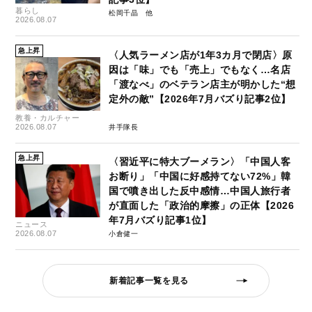
暮らし
松岡千晶
2026.08.07
急上昇
〈人気ラーメン店が1年3カ月で閉店〉原
因は「味」でも「売上」でもなく…名店
「渡なべ」のベテラン店主が明かした“想
定外の敵”【2026年7月バズり記事2位】
教養・カルチャー
2026.08.07
井手隊長
急上昇
〈習近平に特大ブーメラン〉「中国人客
お断り」「中国に好感持てない72%」韓
国で噴き出した反中感情…中国人旅行者
が直面した「政治的摩擦」の正体【2026
年7月バズり記事1位】
ニュース
2026.08.07
小倉健一
新着記事一覧を見る