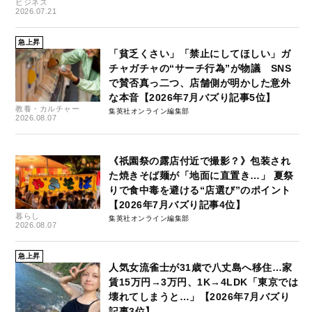
ビジネス
2026.07.21
急上昇
「貧乏くさい」「禁止にしてほしい」ガ
チャガチャの“サーチ行為”が物議 SNS
で賛否真っ二つ、店舗側が明かした意外
な本音【2026年7月バズり記事5位】
教養・カルチャー
集英社オンライン編集部
2026.08.07
《祇園祭の露店付近で撮影？》包装され
た焼きそば麺が「地面に直置き…」 夏祭
りで食中毒を避ける“店選び”のポイント
【2026年7月バズり記事4位】
暮らし
集英社オンライン編集部
2026.08.07
急上昇
人気女流雀士が31歳で八丈島へ移住…家
賃15万円→3万円、1K→4LDK「東京では
壊れてしまうと…」【2026年7月バズり
記事3位】