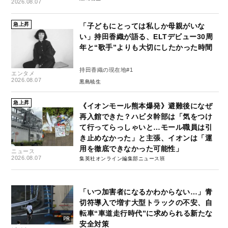
2026.08.07
急上昇
「子どもにとっては私しか母親がいな
い」持田香織が語る、ELTデビュー30周
年と“歌手”よりも大切にしたかった時間
持田香織の現在地#1
エンタメ
2026.08.07
黒島暁生
急上昇
《イオンモール熊本爆発》避難後になぜ
再入館できた？ハビタ幹部は「気をつけ
て行ってらっしゃいと…モール職員は引
き止めなかった」と主張、イオンは「運
用を徹底できなかった可能性」
ニュース
2026.08.07
集英社オンライン編集部ニュース班
「いつ加害者になるかわからない…」青
切符導入で増す大型トラックの不安、自
転車“車道走行時代”に求められる新たな
安全対策