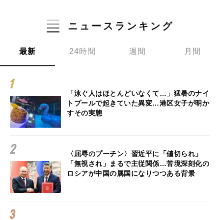
ニュースランキング
最新
24時間
週間
月間
「泳ぐ人はほとんどいなくて…」猛暑のナイ
トプールで起きていた異変…港区女子が明か
すその実態
〈屈辱のプーチン〉習近平に「値切られ」
「無視され」まるで主従関係…苦境深刻化の
ロシアが中国の属国になりつつある背景