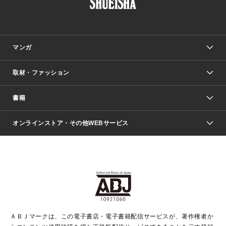
マンガ
取材・ファッション
少年マンガ
週刊少年ジャンプ
書籍
ファッション・美容
青年マンガ
ジャンプSQ.
Seventeen
週刊ヤングジャンプ
オンラインストア・その他WEBサービス
文芸・文庫・総合
芸能・情報・スポーツ
少女マンガ
Vジャンプ
non-no Web
ヤングジャンプ定期購読デジタル
すばる
Myojo
オンラインストア
りぼん
学芸・ノンフィクション・新書
最強ジャンプ
女性マンガ
@BAILA
ヤンジャン＋
小説すばる
週プレNEWS
マーガレット
集英社OTOコンテンツ
集英社 学芸編集部
少年ジャンプ＋
その他WEBサービス
クッキー
ライトノベル・ノベライズ
MAQUIA ONLINE
となりのヤングジャンプ
集英社 文芸ステーション
週プレ グラジャパ！
別冊マーガレット
SHUEISHA MANGA-ART HERITAGE
集英社 ビジネス書
ゼブラック
ココハナ
SHUEISHA ADNAVI
SPUR.JP
集英社Webマガジン Cobalt
グランドジャンプ
web 集英社文庫
キッズ
web Sportiva
マンガMee
ジャンプキャラクターズストア
集英社新書
ジャンプルーキー！
月刊オフィスユー
ＡＢＪマークは、この電子書店・電子書籍配信サービスが、著作権者か
EDITOR'S LAB
LEE
集英社オレンジ文庫
ウルトラジャンプ
青春と読書