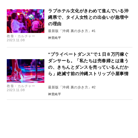
ラブホテル文化がきわめて進んでいる沖
縄県で、タイ人女性との出会いが急増中
の理由
最新版「沖縄 裏の歩き方」#1
教養・カルチャー
神里純平
2023.11.08
“プライベートダンス”で１日８万円稼ぐ
ダンサーも。「私たちは売春婦とは違う
の、きちんとダンスを売っているんだか
ら」絶滅寸前の沖縄ストリップ小屋事情
教養・カルチャー
最新版「沖縄 裏の歩き方」#2
2023.11.08
神里純平
〈カープ・羽月だけじゃない⁉〉「ゾンビ
たばこ」が蔓延する沖縄ならではのメカ
ニズム「球界周辺にも売人がいる」
集英社オンライン編集部
ニュース