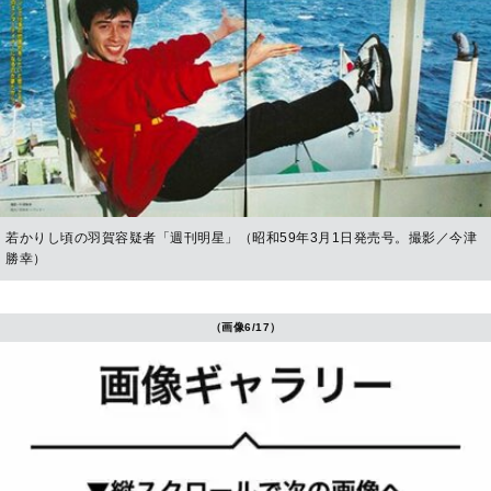
若かりし頃の羽賀容疑者「週刊明星」（昭和59年3月1日発売号。撮影／今津
勝幸）
（画像6/17）