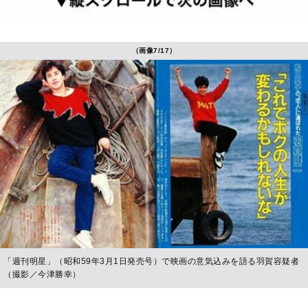
（画像7/17）
「週刊明星」（昭和59年3月1日発売号）で映画の意気込みを語る羽賀容疑者
（撮影／今津勝幸）