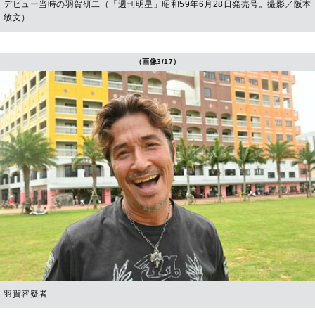
デビュー当時の羽賀研二（「週刊明星」昭和59年6月28日発売号。撮影／阪本
敏文）
（画像3/17）
羽賀容疑者