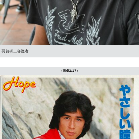
羽賀研二容疑者
（画像2/17）