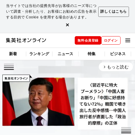
当サイトでは当社の提携先等がお客様のニーズ等につ
いて調査・分析したり、お客様にお勧めの広告を表示
詳しくはこちら
する目的で Cookie を使用する場合があります。
×
無料会員登録
ログイン
新着
ランキング
ニュース
特集
ビジネス
もっと読む
arrow_forward_ios