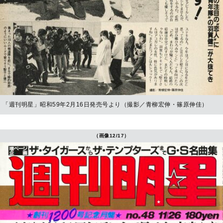
「週刊明星」昭和59年2月16日発売号より（撮影／青柳宏伸・篠原伸佳）
（画像12/17）