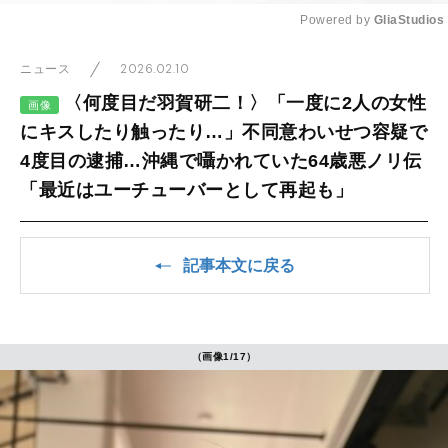
Powered by 
GliaStudios
Mute
2026.02.10
ニュース
〈何度目だ羽賀研二！〉「一度に2人の女性
画像
にキスしたり触ったり…」不同意わいせつ容疑で
4度目の逮捕…沖縄で囁かれていた64歳悪ノリ伝
「最近はユーチューバーとして再起も」
記事本文に戻る
（画像1/17）