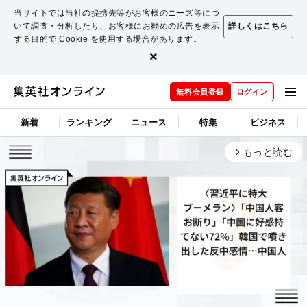
当サイトでは当社の提携先等がお客様のニーズ等につ
いて調査・分析したり、お客様にお勧めの広告を表示
詳しくはこちら
する目的で Cookie を使用する場合があります。
×
無料会員登録
ログイン
新着
ランキング
ニュース
特集
ビジネス
もっと読む
arrow_forward_ios