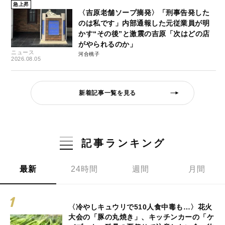
急上昇
〈吉原老舗ソープ摘発〉「刑事告発した
のは私です」内部通報した元従業員が明
かす“その後”と激震の吉原「次はどの店
がやられるのか」
ニュース
河合桃子
2026.08.05
新着記事一覧を見る
記事ランキング
最新
24時間
週間
月間
〈冷やしキュウリで510人食中毒も…〉花火
大会の「豚の丸焼き」、キッチンカーの「ケ