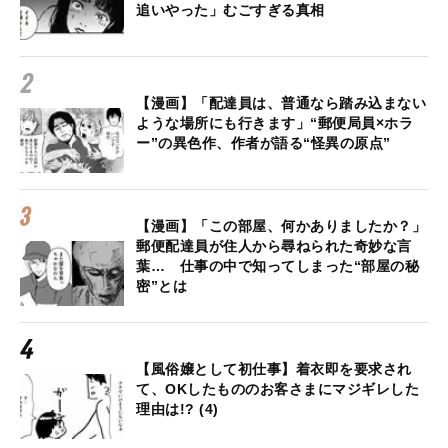
追いやった」むごすぎる真相
【漫画】「配達員は、普通なら踏み込まない
ような場所にも行きます」“郵便局員×ホラ
ー”の異色作、作者が語る“怪異の原点”
【漫画】「この部屋、何かありましたか？」
郵便配達員が住人から尋ねられた奇妙な言
葉… 仕事の中で知ってしまった“部屋の秘
密”とは
【風俗嬢として初仕事】着衣即を要求され
て、OKしたもののお客さまにマジギレした
理由は!? (4)