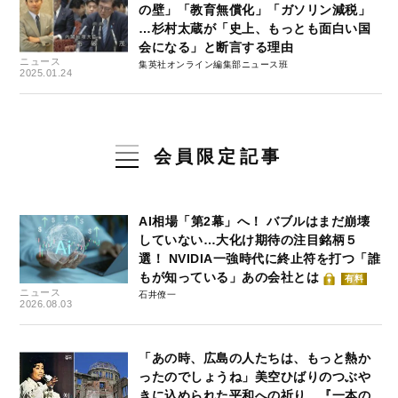
の壁」「教育無償化」「ガソリン減税」
…杉村太蔵が「史上、もっとも面白い国
会になる」と断言する理由
ニュース
集英社オンライン編集部ニュース班
2025.01.24
会員限定記事
AI相場「第2幕」へ！ バブルはまだ崩壊
していない…大化け期待の注目銘柄５
選！ NVIDIA一強時代に終止符を打つ「誰
もが知っている」あの会社とは
有料
ニュース
石井僚一
2026.08.03
「あの時、広島の人たちは、もっと熱か
ったのでしょうね」美空ひばりのつぶや
きに込められた平和への祈り…『一本の