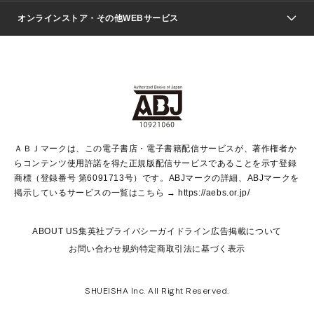
ジャンプSQ.
Seventeen
週刊ヤングジャンプ
オンラインストア・その他WEBサービス
文芸・文庫・総合
芸能・情報・スポーツ
少女マンガ
Vジャンプ
non-no Web
ヤングジャンプ定期購読デジタル
すばる
Myojo
オンラインストア
りぼん
学芸・ノンフィクション・新書
最強ジャンプ
女性マンガ
@BAILA
ヤンジャン＋
小説すばる
週プレNEWS
マーガレット
集英社OTOコンテンツ
集英社 学芸編集部
少年ジャンプ＋
その他WEBサービス
クッキー
ライトノベル・ノベライズ
MAQUIA ONLINE
となりのヤングジャンプ
集英社 文芸ステーション
週プレ グラジャパ！
別冊マーガレット
SHUEISHA MANGA-ART HERITAGE
集英社 ビジネス書
ゼブラック
ココハナ
SHUEISHA ADNAVI
SPUR.JP
集英社Webマガジン Cobalt
グランドジャンプ
web 集英社文庫
キッズ
web Sportiva
マンガMee
ジャンプキャラクターズストア
集英社新書
ジャンプルーキー！
月刊オフィスユー
ＡＢＪマークは、この電子書店・電子書籍配信サービスが、著作権者か
EDITOR'S LAB
LEE
集英社オレンジ文庫
ウルトラジャンプ
青春と読書
パラスポ＋！
らコンテンツ使用許諾を得た正規版配信サービスであることを示す登録
集英社みらい文庫
リマコミ＋
HAPPY PLUS STORE
集英社新書プラス
ジャンプTOON
商標（登録番号 第6091713号）です。ABJマークの詳細、ABJマークを
Marisol
シフォン文庫
アジア人物史
S-KIDS.LAND
マンガMeets
掲示しているサービスの一覧はこちら →
https://aebs.or.jp/
shueisha vox
よみタイ
S-MANGA
Web éclat
ダッシュエックス文庫
LEEマルシェ
kotoba
集英社ジャンプリミックス
ABOUT US
集英社プライバシーガイドライン
広告掲載について
T JAPAN:The New York Times Style Magazine
JUMP j BOOKS
お問い合わせ
規約
特定商取引法に基づく表示
SHOP Marisol
e!集英社
集英社コミック文庫
集英社女性誌ポータル
éclat premium
imidas
MEN'S NON-NO WEB
SHUEISHA Inc. All Right Reserved.
mirabella