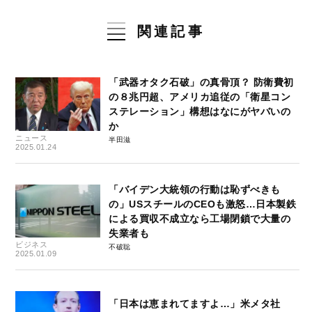
関連記事
「武器オタク石破」の真骨頂？ 防衛費初
の８兆円超、アメリカ追従の「衛星コン
ステレーション」構想はなにがヤバいの
か
ニュース
半田滋
2025.01.24
「バイデン大統領の行動は恥ずべきも
の」USスチールのCEOも激怒…日本製鉄
による買収不成立なら工場閉鎖で大量の
失業者も
ビジネス
不破聡
2025.01.09
「日本は恵まれてますよ…」米メタ社