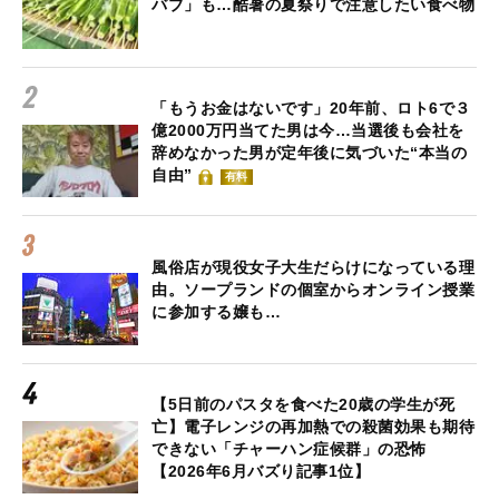
バブ」も…酷暑の夏祭りで注意したい食べ物
「もうお金はないです」20年前、ロト6で３
億2000万円当てた男は今…当選後も会社を
辞めなかった男が定年後に気づいた“本当の
自由”
有料
風俗店が現役女子大生だらけになっている理
由。ソープランドの個室からオンライン授業
に参加する嬢も…
【5日前のパスタを食べた20歳の学生が死
亡】電子レンジの再加熱での殺菌効果も期待
できない「チャーハン症候群」の恐怖
【2026年6月バズり記事1位】