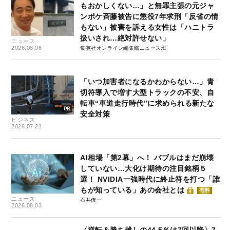
もおかしくない…」と無罪主張の元ジャ
ンポケ斉藤被告に懲役7年求刑「反省の情
もない」被害を訴える女性は「ハニトラ
扱いされ…絶対許せない」
ニュース
2026.08.06
集英社オンライン編集部ニュース班
「いつ加害者になるかわからない…」青
切符導入で増す大型トラックの不安、自
転車“車道走行時代”に求められる新たな
安全対策
ビジネス
2026.07.21
AI相場「第2幕」へ！ バブルはまだ崩壊
していない…大化け期待の注目銘柄５
選！ NVIDIA一強時代に終止符を打つ「誰
もが知っている」あの会社とは
有料
ニュース
石井僚一
2026.08.03
〈逆転＆勝ち越しの44.5％は7回以降〉7