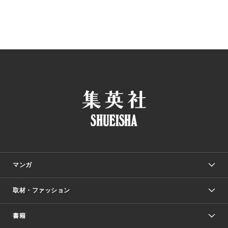
マンガ
取材・ファッション
少年マンガ
週刊少年ジャンプ
書籍
ファッション・美容
青年マンガ