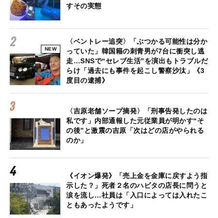
すその実態
〈ベントレー追突〉「ぶつかる可能性は分か
NEW
っていた」韓国籍の刺青男が7台に衝突し逃
走…SNSで“セレブ生活”を演出もトラブルだ
らけ「過去にも事件を起こし警察沙汰」《3
度目の逮捕》
〈吉原老舗ソープ摘発〉「刑事告発したのは
私です」内部通報した元従業員が明かす“そ
の後”と激震の吉原「次はどの店がやられる
のか」
《イオン爆発》「売上金を金庫に戻すよう指
示した？」死者２名のハビタの店長に問うと
涙を流し…社員は「入口によっては入れたこ
ともあったようです」