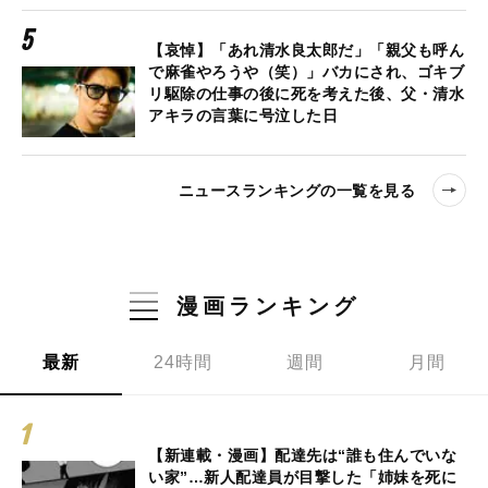
【哀悼】「あれ清水良太郎だ」「親父も呼ん
で麻雀やろうや（笑）」バカにされ、ゴキブ
リ駆除の仕事の後に死を考えた後、父・清水
アキラの言葉に号泣した日
ニュースランキングの一覧を見る
漫画ランキング
最新
24時間
週間
月間
【新連載・漫画】配達先は“誰も住んでいな
い家”…新人配達員が目撃した「姉妹を死に