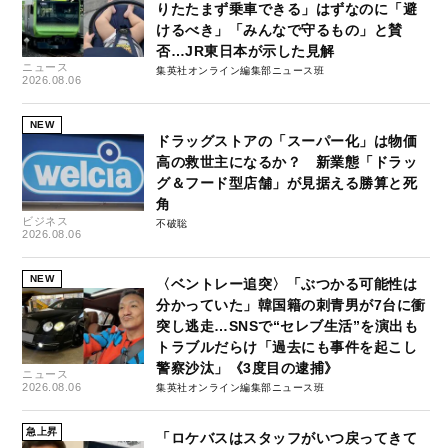
りたたまず乗車できる」はずなのに「避
けるべき」「みんなで守るもの」と賛
否…JR東日本が示した見解
ニュース
集英社オンライン編集部ニュース班
2026.08.06
NEW
ドラッグストアの「スーパー化」は物価
高の救世主になるか？ 新業態「ドラッ
グ＆フード型店舗」が見据える勝算と死
角
ビジネス
不破聡
2026.08.06
NEW
〈ベントレー追突〉「ぶつかる可能性は
分かっていた」韓国籍の刺青男が7台に衝
突し逃走…SNSで“セレブ生活”を演出も
トラブルだらけ「過去にも事件を起こし
警察沙汰」《3度目の逮捕》
ニュース
2026.08.06
集英社オンライン編集部ニュース班
急上昇
「ロケバスはスタッフがいつ戻ってきて