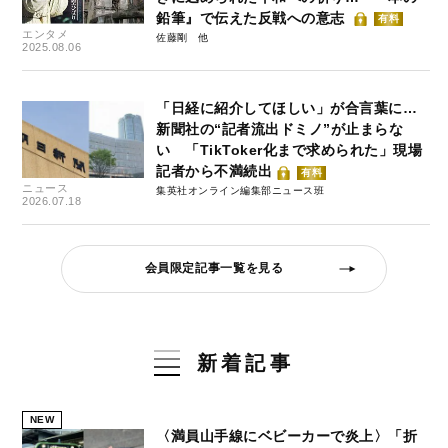
鉛筆』で伝えた反戦への意志
有料
エンタメ
佐藤剛
2025.08.06
「日経に紹介してほしい」が合言葉に…
新聞社の“記者流出ドミノ”が止まらな
い 「TikToker化まで求められた」現場
記者から不満続出
有料
ニュース
集英社オンライン編集部ニュース班
2026.07.18
会員限定記事一覧を見る
新着記事
NEW
〈満員山手線にベビーカーで炎上〉「折