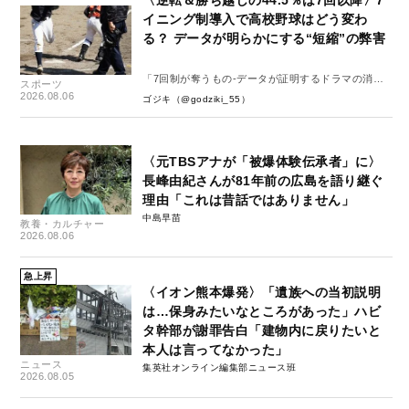
イニング制導入で高校野球はどう変わ
る？ データが明らかにする“短縮”の弊害
「7回制が奪うもの-データが証明するドラマの消
スポーツ
失-」
2026.08.06
ゴジキ（@godziki_55）
〈元TBSアナが「被爆体験伝承者」に〉
長峰由紀さんが81年前の広島を語り継ぐ
理由「これは昔話ではありません」
中島早苗
教養・カルチャー
2026.08.06
急上昇
〈イオン熊本爆発〉「遺族への当初説明
は…保身みたいなところがあった」ハビ
タ幹部が謝罪告白「建物内に戻りたいと
本人は言ってなかった」
ニュース
集英社オンライン編集部ニュース班
2026.08.05