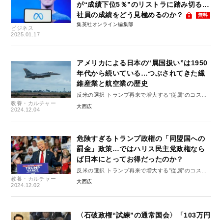
が“成績下位5％”のリストラに踏み切る…
社員の成績をどう見極めるのか？
無料
集英社オンライン編集部
ビジネス
2025.01.17
アメリカによる日本の“属国扱い”は1950
年代から続いている…つぶされてきた繊
維産業と航空業の歴史
反米の選択 トランプ再来で増大する”従属”のコスト
教養・カルチャー
#3
大西広
2024.12.04
危険すぎるトランプ政権の「同盟国への
罰金」政策…ではハリス民主党政権なら
ば日本にとってお得だったのか？
反米の選択 トランプ再来で増大する”従属”のコスト
教養・カルチャー
#1
大西広
2024.12.02
〈石破政権“試練”の通常国会〉「103万円