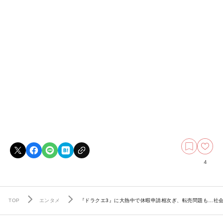
4
TOP
エンタメ
『ドラクエ3』に大熱中で休暇申請相次ぎ、転売問題も…社会