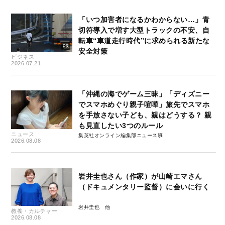
「いつ加害者になるかわからない…」青
切符導入で増す大型トラックの不安、自
転車“車道走行時代”に求められる新たな
安全対策
ビジネス
2026.07.21
「沖縄の海でゲーム三昧」「ディズニー
でスマホめぐり親子喧嘩」旅先でスマホ
を手放さない子ども、親はどうする？ 親
も見直したい3つのルール
ニュース
集英社オンライン編集部ニュース班
2026.08.08
岩井圭也さん（作家）が山崎エマさん
（ドキュメンタリー監督）に会いに行く
岩井圭也
教養・カルチャー
2026.08.08