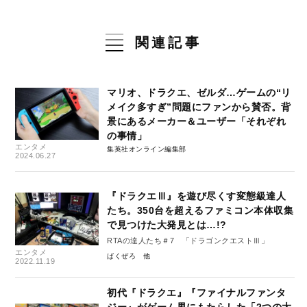
関連記事
マリオ、ドラクエ、ゼルダ…ゲームの“リ
メイク多すぎ”問題にファンから賛否。背
景にあるメーカー＆ユーザー「それぞれ
の事情」
エンタメ
集英社オンライン編集部
2024.06.27
『ドラクエⅢ』を遊び尽くす変態級達人
たち。350台を超えるファミコン本体収集
で見つけた大発見とは…!?
RTAの達人たち＃7 「ドラゴンクエストⅢ」
エンタメ
ばくぜろ
2022.11.19
初代『ドラクエ』『ファイナルファンタ
ジー』がゲーム界にもたらした「2つの大