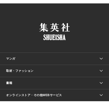
マンガ
取材・ファッション
少年マンガ
週刊少年ジャンプ
書籍
ファッション・美容
青年マンガ
ジャンプSQ.
Seventeen
週刊ヤングジャンプ
オンラインストア・その他WEBサービス
文芸・文庫・総合
芸能・情報・スポーツ
少女マンガ
Vジャンプ
non-no Web
ヤングジャンプ定期購読デジタル
すばる
Myojo
オンラインストア
りぼん
学芸・ノンフィクション・新書