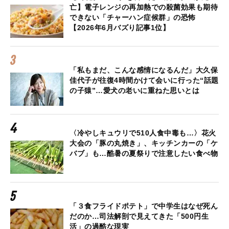
亡】電子レンジの再加熱での殺菌効果も期待
できない「チャーハン症候群」の恐怖
【2026年6月バズり記事1位】
「私もまだ、こんな感情になるんだ」大久保
佳代子が往復4時間かけて会いに行った“話題
の子猿”…愛犬の老いに重ねた思いとは
〈冷やしキュウリで510人食中毒も…〉花火
大会の「豚の丸焼き」、キッチンカーの「ケ
バブ」も…酷暑の夏祭りで注意したい食べ物
「３食フライドポテト」で中学生はなぜ死ん
だのか…司法解剖で見えてきた「500円生
活」の過酷な現実