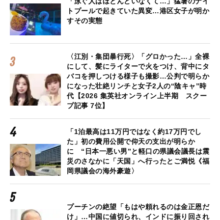
「泳ぐ人はほとんどいなくて…」猛暑のナイ
トプールで起きていた異変…港区女子が明か
すその実態
〈江別・集団暴行死〉「グロかった…」全裸
にして、髪にライターで火をつけ、背中にタ
バコを押しつける様子も撮影…公判で明らか
になった壮絶リンチと女子2人の“陰キャ”時
代【2026 集英社オンライン上半期 スクー
プ記事 7位】
「1泊最高は11万円ではなく約17万円でし
た」初の費用公開で仰天の支出が明らか
に “日本一悪い男”と軽口の県議会議長は震
災のさなかに「天国」へ行ったとご満悦《福
岡県議会の海外豪遊〉
プーチンの絶望「もはや頼れるのは金正恩だ
け」…中国に値切られ、インドに振り回され