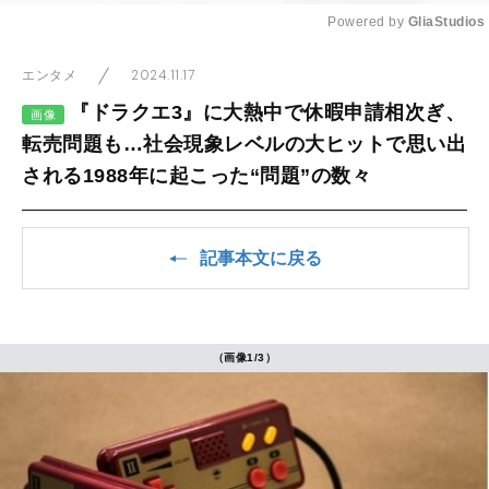
Powered by 
GliaStudios
Mute
2024.11.17
エンタメ
『ドラクエ3』に大熱中で休暇申請相次ぎ、
画像
転売問題も…社会現象レベルの大ヒットで思い出
される1988年に起こった“問題”の数々
記事本文に戻る
（画像1/3）