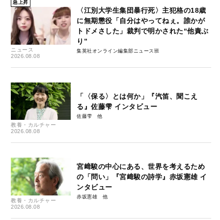
急上昇
〈江別大学生集団暴行死〉主犯格の18歳
に無期懲役「自分はやってねぇ。誰かが
トドメさした」裁判で明かされた“他責ぶ
り”
ニュース
集英社オンライン編集部ニュース班
2026.08.08
「〈保る〉とは何か」『汽笛、聞こえ
る』佐藤雫 インタビュー
佐藤雫
教養・カルチャー
2026.08.08
宮﨑駿の中心にある、世界を考えるため
の「問い」『宮﨑駿の詩学』赤坂憲雄 イ
ンタビュー
赤坂憲雄
教養・カルチャー
2026.08.08