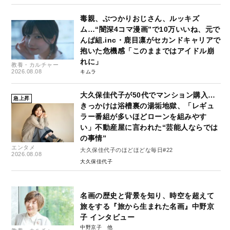
毒親、ぶつかりおじさん、ルッキズ
ム…“闇深4コマ漫画”で10万いいね、元で
んぱ組.inc・鹿目凛がセカンドキャリアで
抱いた危機感「このままではアイドル崩
れに」
教養・カルチャー
2026.08.08
キムラ
大久保佳代子が50代でマンション購入…
急上昇
きっかけは浴槽裏の湯垢地獄、「レギュ
ラー番組が多いほどローンを組みやす
い」不動産屋に言われた“芸能人ならでは
の事情”
エンタメ
大久保佳代子のほどほどな毎日#22
2026.08.08
大久保佳代子
名画の歴史と背景を知り、時空を超えて
旅をする『旅から生まれた名画』中野京
子 インタビュー
中野京子