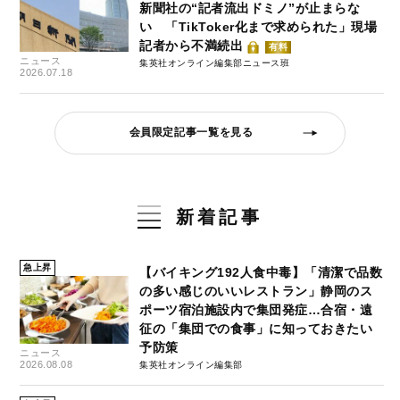
新聞社の“記者流出ドミノ”が止まらな
い 「TikToker化まで求められた」現場
記者から不満続出
有料
ニュース
集英社オンライン編集部ニュース班
2026.07.18
会員限定記事一覧を見る
新着記事
急上昇
【バイキング192人食中毒】「清潔で品数
の多い感じのいいレストラン」静岡のス
ポーツ宿泊施設内で集団発症…合宿・遠
征の「集団での食事」に知っておきたい
予防策
ニュース
2026.08.08
集英社オンライン編集部