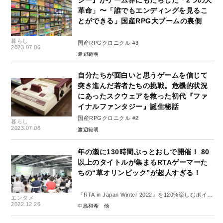
革命」〜「誰でもエンディングを見るこ
とができる」国産RPG大ブームの裏側
暮らし
国産RPGクロニクル #3
2023.07.06
渡辺範明
自分たちが面白いと思うゲームを信じて
突き進んだ若者たちの挑戦。危機的状況
にあったスクウェアを救った初代『ファ
イナルファンタジー』誕生秘話
国産RPGクロニクル #2
暮らし
2023.07.06
渡辺範明
年の瀬に130時間ぶっとおしで開催！ 80
以上のタイトルが集まるRTAゲーマーた
ちの“草オリンピック”が超人すぎる！
『RTA in Japan Winter 2022』を120%楽しむポイン
エンタメ
ト
2022.12.26
中島和希