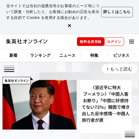
当サイトでは当社の提携先等がお客様のニーズ等につ
いて調査・分析したり、お客様にお勧めの広告を表示
詳しくはこちら
する目的で Cookie を使用する場合があります。
×
無料会員登録
ログイン
新着
ランキング
ニュース
特集
ビジネス
もっと読む
arrow_forward_ios