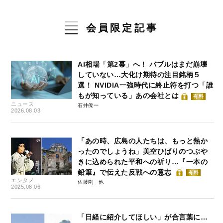
会員限定記事
AI相場「第2幕」へ！ バブルはまだ崩壊
していない…大化け期待の注目銘柄５
選！ NVIDIA一強時代に終止符を打つ「誰
もが知っている」あの会社とは
有料
ニュース
石井僚一
2026.08.03
「あの時、広島の人たちは、もっと熱か
ったのでしょうね」美空ひばりのつぶや
きに込められた平和への祈り…『一本の
鉛筆』で伝えた反戦への意志
有料
エンタメ
佐藤剛
2025.08.06
「日経に紹介してほしい」が合言葉に…