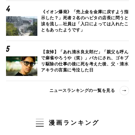
《イオン爆発》「売上金を金庫に戻すよう指
示した？」死者２名のハビタの店長に問うと
涙を流し…社員は「入口によっては入れたこ
ともあったようです」
【哀悼】「あれ清水良太郎だ」「親父も呼ん
で麻雀やろうや（笑）」バカにされ、ゴキブ
リ駆除の仕事の後に死を考えた後、父・清水
アキラの言葉に号泣した日
ニュースランキングの一覧を見る
漫画ランキング