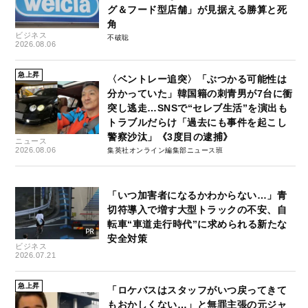
グ＆フード型店舗」が見据える勝算と死
角
ビジネス
不破聡
2026.08.06
急上昇
〈ベントレー追突〉「ぶつかる可能性は
分かっていた」韓国籍の刺青男が7台に衝
突し逃走…SNSで“セレブ生活”を演出も
トラブルだらけ「過去にも事件を起こし
警察沙汰」《3度目の逮捕》
ニュース
2026.08.06
集英社オンライン編集部ニュース班
「いつ加害者になるかわからない…」青
切符導入で増す大型トラックの不安、自
転車“車道走行時代”に求められる新たな
安全対策
ビジネス
2026.07.21
急上昇
「ロケバスはスタッフがいつ戻ってきて
もおかしくない…」と無罪主張の元ジャ