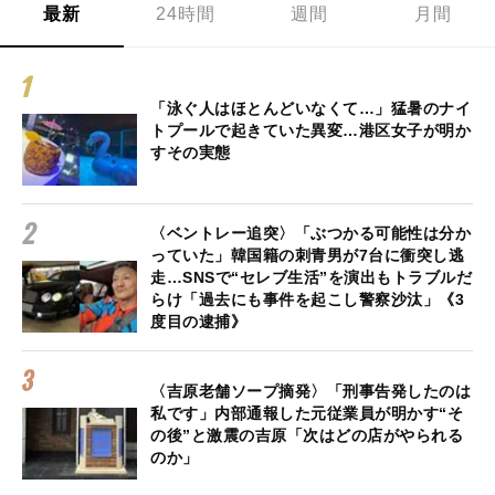
最新
24時間
週間
月間
「泳ぐ人はほとんどいなくて…」猛暑のナイ
トプールで起きていた異変…港区女子が明か
すその実態
〈ベントレー追突〉「ぶつかる可能性は分か
っていた」韓国籍の刺青男が7台に衝突し逃
走…SNSで“セレブ生活”を演出もトラブルだ
らけ「過去にも事件を起こし警察沙汰」《3
度目の逮捕》
〈吉原老舗ソープ摘発〉「刑事告発したのは
私です」内部通報した元従業員が明かす“そ
の後”と激震の吉原「次はどの店がやられる
のか」