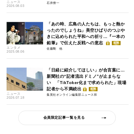
ニュース
石井僚一
2026.08.03
「あの時、広島の人たちは、もっと熱か
ったのでしょうね」美空ひばりのつぶや
きに込められた平和への祈り…『一本の
鉛筆』で伝えた反戦への意志
有料
エンタメ
佐藤剛
2025.08.06
「日経に紹介してほしい」が合言葉に…
新聞社の“記者流出ドミノ”が止まらな
い 「TikToker化まで求められた」現場
記者から不満続出
有料
ニュース
集英社オンライン編集部ニュース班
2026.07.18
会員限定記事一覧を見る