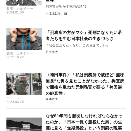
刑務官が明かす死刑の話#3
教養・カルチャー
2024.01.30
一之瀬はち
「刑務所の方がマシ」死刑になりたい若
者たちを生む日本社会の生きづらさ
「社会に戻りたくない。このままでいい」
石井光太
教養・カルチャー
2022.10.22
〈袴田事件〉「私は刑務所で彼ほど“無味
無臭”な男を見たことがなかった」拘置所
で面接を重ねた元刑務官が語る「袴田巌
の純真性」
ニュース
坂本敏夫
2023.03.25
なぜ61年間も服役しなければならなかっ
たのか。「日本一長く服役した男」の生
涯に見る「無期懲役」という刑罰の現実