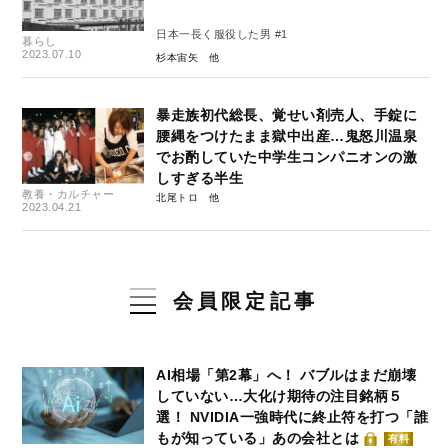
日本一長く服役した男 #1
暮らし
2023.07.10
杉本宙矢
暴走族初代総長、覚せい剤売人、手錠に
腰縄をつけたまま獄中出産…鬼怒川温泉
でお酌していた中学生コンパニオンの激
しすぎる半生
教養・カルチャー
北尾トロ
2023.04.21
会員限定記事
AI相場「第2幕」へ！ バブルはまだ崩壊
していない…大化け期待の注目銘柄５
選！ NVIDIA一強時代に終止符を打つ「誰
もが知っている」あの会社とは
有料