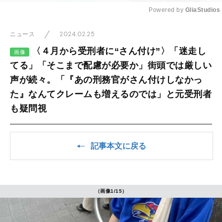
Powered by 
GliaStudios
Mute
2024.02.25
ニュース
〈４月から受刑者に“さん付け”〉「迷走し
画像
てる」「そこまで配慮が必要か」街頭では厳しい
声が続々。「『あの刑務官がさん付けしなかっ
た』なんてクレームも増えるのでは」と元受刑者
も疑問視
記事本文に戻る
（画像1/15）