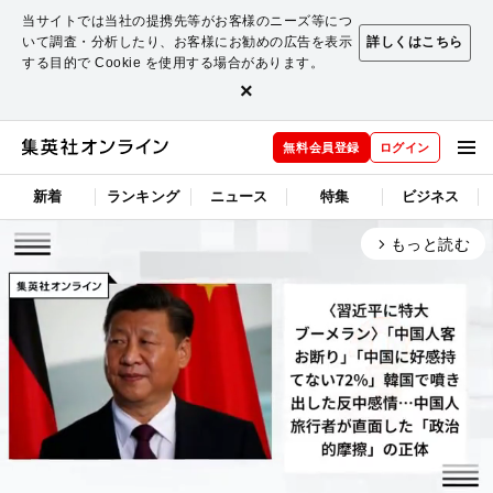
当サイトでは当社の提携先等がお客様のニーズ等につ
いて調査・分析したり、お客様にお勧めの広告を表示
詳しくはこちら
する目的で Cookie を使用する場合があります。
×
無料会員登録
ログイン
新着
ランキング
ニュース
特集
ビジネス
もっと読む
arrow_forward_ios