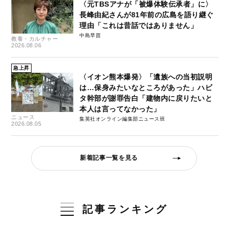
〈元TBSアナが「被爆体験伝承者」に〉
長峰由紀さんが81年前の広島を語り継ぐ
理由「これは昔話ではありません」
中島早苗
教養・カルチャー
2026.08.06
急上昇
〈イオン熊本爆発〉「遺族への当初説明
は…保身みたいなところがあった」ハビ
タ幹部が謝罪告白「建物内に戻りたいと
本人は言ってなかった」
ニュース
集英社オンライン編集部ニュース班
2026.08.05
新着記事一覧を見る
記事ランキング