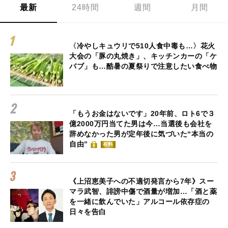
最新
24時間
週間
月間
〈冷やしキュウリで510人食中毒も…〉花火
大会の「豚の丸焼き」、キッチンカーの「ケ
バブ」も…酷暑の夏祭りで注意したい食べ物
「もうお金はないです」20年前、ロト6で３
億2000万円当てた男は今…当選後も会社を
辞めなかった男が定年後に気づいた“本当の
自由”
有料
《上沼恵美子への不適切発言から7年》スー
マラ武智、誹謗中傷で酒量が増加…「酒と薬
を一緒に飲んでいた」アルコール依存症の
日々を告白