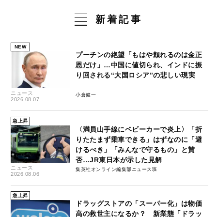
新着記事
NEW
プーチンの絶望「もはや頼れるのは金正
恩だけ」…中国に値切られ、インドに振
り回される“大国ロシア”の悲しい現実
ニュース
小倉健一
2026.08.07
急上昇
〈満員山手線にベビーカーで炎上〉「折
りたたまず乗車できる」はずなのに「避
けるべき」「みんなで守るもの」と賛
否…JR東日本が示した見解
ニュース
集英社オンライン編集部ニュース班
2026.08.06
急上昇
ドラッグストアの「スーパー化」は物価
高の救世主になるか？ 新業態「ドラッ