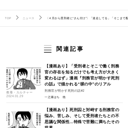
TOP
ニュース
〈４月から受刑者に“さん付け”〉「迷走してる」「そこま
関連記事
【漫画あり】「受刑者とそこで働く刑務
官の存在を知るだけでも考え方が大きく
変わるはず」漫画『刑務官が明かす死刑
の話』で描かれる“塀の中”のリアル
刑務官が明かす死刑の話#2
教養・カルチャー
2024.01.29
一之瀬はち
【漫画あり】死刑囚と対峙する刑務官の
悩み、苦しみ、そして受刑者たちとの不
思議な関係性…特殊で苦難に満ちたその
世界