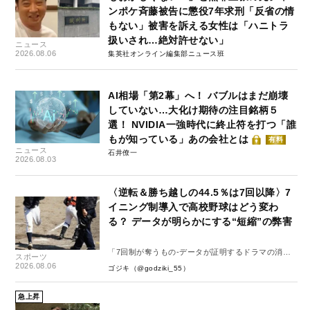
ンポケ斉藤被告に懲役7年求刑「反省の情
もない」被害を訴える女性は「ハニトラ
扱いされ…絶対許せない」
ニュース
2026.08.06
集英社オンライン編集部ニュース班
AI相場「第2幕」へ！ バブルはまだ崩壊
していない…大化け期待の注目銘柄５
選！ NVIDIA一強時代に終止符を打つ「誰
もが知っている」あの会社とは
有料
ニュース
石井僚一
2026.08.03
〈逆転＆勝ち越しの44.5％は7回以降〉7
イニング制導入で高校野球はどう変わ
る？ データが明らかにする“短縮”の弊害
「7回制が奪うもの-データが証明するドラマの消
スポーツ
失-」
2026.08.06
ゴジキ（@godziki_55）
急上昇