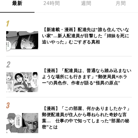
最新
24時間
週間
月間
【新連載・漫画】配達先は“誰も住んでいな
い家”…新人配達員が目撃した「姉妹を死に
追いやった」むごすぎる真相
【漫画】「配達員は、普通なら踏み込まない
ような場所にも行きます」“郵便局員×ホラ
ー”の異色作、作者が語る“怪異の原点”
【漫画】「この部屋、何かありましたか？」
郵便配達員が住人から尋ねられた奇妙な言
葉… 仕事の中で知ってしまった“部屋の秘
密”とは