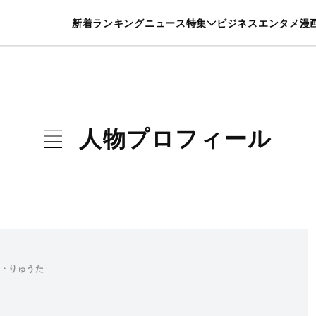
特集一覧を見る
漫画一覧を見る
新着
ランキング
ニュース
特集
ビジネス
エンタメ
漫
養・カルチャー
暮らし
スポーツ
ヘルスケア
美容
グルメ
人物プロフィール
・りゅうた