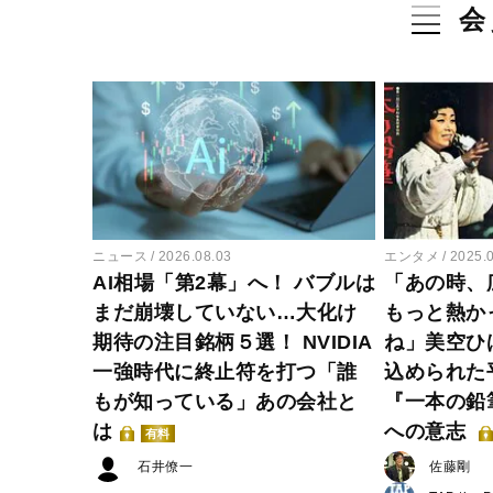
会
ニュース
2026.08.03
エンタメ
2025.
AI相場「第2幕」へ！ バブルは
「あの時、
まだ崩壊していない…大化け
もっと熱か
期待の注目銘柄５選！ NVIDIA
ね」美空ひ
一強時代に終止符を打つ「誰
込められた
もが知っている」あの会社と
『一本の鉛
は
への意志
有料
石井僚一
佐藤剛