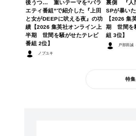
後うつ… 重いテーマを“バラ
裏側 『人
エティ番組”で紹介した『上田
SPが暴い
と女がDEEPに吠える夜』の功
【2026 
績【2026 集英社オンライン上
期 世間を
半期 世間を騒がせたテレビ
組 3位】
番組 2位】
戸部田誠
ノブユキ
特集