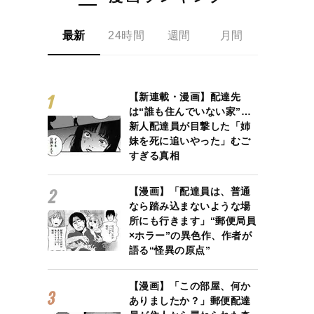
最新
24時間
週間
月間
【新連載・漫画】配達先
は“誰も住んでいない家”…
新人配達員が目撃した「姉
妹を死に追いやった」むご
すぎる真相
【漫画】「配達員は、普通
なら踏み込まないような場
所にも行きます」“郵便局員
×ホラー”の異色作、作者が
語る“怪異の原点”
【漫画】「この部屋、何か
ありましたか？」郵便配達