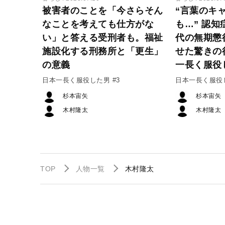
被害者のことを「今さらそん
“言葉のキ
なことを考えても仕方がな
も…” 認知
い」と答える受刑者も。福祉
代の無期懲
施設化する刑務所と「更生」
せた驚きの
の意義
一長く服役
日本一長く服役した男 #3
日本一長く服役し
杉本宙矢
杉本宙矢
木村隆太
木村隆太
TOP
人物一覧
木村隆太