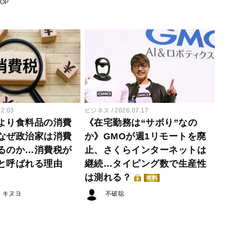
POP
02.03
ビジネス
2026.07.17
より食料品の消費
《在宅勤務は“サボり”なの
なぜ政治家は消費
か》GMOが週1リモートを廃
るのか…消費税が
止、さくらインターネットは
と呼ばれる理由
継続…タイピング数で生産性
は測れる？
有料
・キヌヨ
不破聡