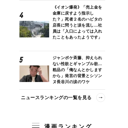
《イオン爆発》「売上金を
金庫に戻すよう指示し
た？」死者２名のハビタの
店長に問うと涙を流し…社
員は「入口によっては入れ
たこともあったようです」
ジャンポケ斉藤、抑えられ
ない性欲とギャンブル欲…
粗品の「俺なんとかします
から」発言の背景とシソン
ヌ長谷川の涙のワケ
ニュースランキングの一覧を見る
漫画ランキング