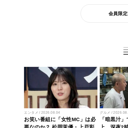
会員限定
エンタメ
2026.08.04
グルメ
2026.08
お笑い番組に「女性MC」は必
「暗黒汁」
要なのか？ 松岡茉優・上戸彩
上…深夜2