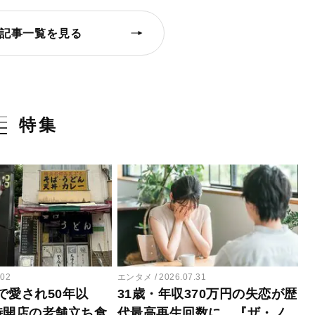
記事一覧を見る
特集
.02
エンタメ
2026.07.31
で愛され50年以
31歳・年収370万円の失恋が歴
時開店の老舗立ち食
代最高再生回数に…『ザ・ノ