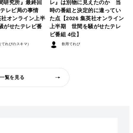
間研究所』最終回
レ』は別物に見えたのか 当
たテレビ局の事情
時の番組と決定的に違ってい
集英社オンライン上半
た点【2026 集英社オンライン
騒がせたテレビ番
上半期 世間を騒がせたテレ
ビ番組 4位】
（てれびのスキマ）
飲用てれび
一覧を見る