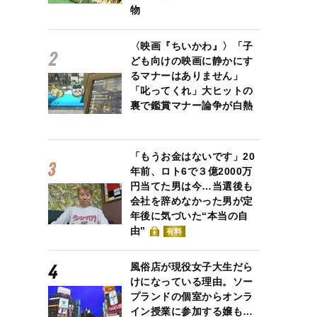
物
〈映画『ちいかわ』〉「子
ども向けの映画に静かにす
るマナーはありません」
「叱ってくれ」大ヒットの
裏で鑑賞マナー論争が白熱
「もうお金はないです」20
年前、ロト6で３億2000万
円当てた男は今…当選後も
会社を辞めなかった男が定
年後に気づいた“本当の自
由”
有料
風俗店が現役女子大生だら
けになっている理由。ソー
プランドの個室からオンラ
イン授業に参加する嬢も…