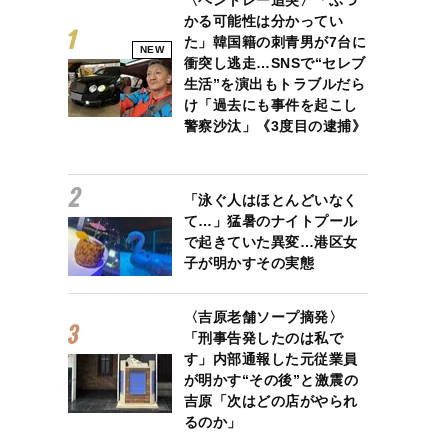
〈ベントレー追突〉「ぶつ
かる可能性は分かってい
た」韓国籍の刺青男が7台に
NEW
衝突し逃走…SNSで“セレブ
生活”を演出もトラブルだら
け「過去にも事件を起こし
警察沙汰」《3度目の逮捕》
「泳ぐ人はほとんどいなく
て…」猛暑のナイトプール
で起きていた異変…港区女
子が明かすその実態
〈吉原老舗ソープ摘発〉
「刑事告発したのは私で
す」内部通報した元従業員
が明かす“その後”と激震の
吉原「次はどの店がやられ
るのか」