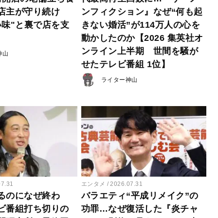
店主が守り続け
ンフィクション』なぜ“何も起
い味"と裏で店を支
きない婚活”が114万人の心を
動かしたのか【2026 集英社オ
ンライン上半期 世間を騒が
神山
せたテレビ番組 1位】
ライター神山
07.31
エンタメ
2026.07.31
るのになぜ終わ
バラエティ“平成リメイク”の
ビ番組打ち切りの
功罪…なぜ復活した『炎チャ