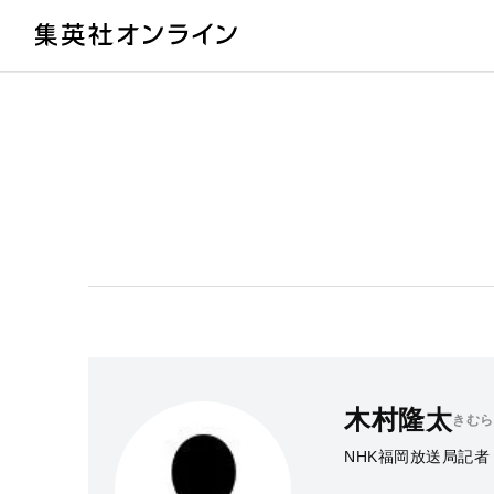
教
木村隆太
きむら
NHK福岡放送局記者