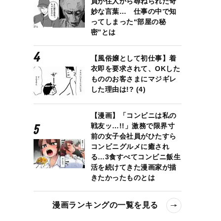
員が住人から尋ねられた奇
妙な言葉… 仕事の中で知
ってしまった“部屋の秘
密”とは
【風俗嬢として初仕事】着
衣即を要求されて、OKした
もののお客さまにマジギレ
した理由は!? (4)
【漫画】「コンビニは私の
戦友ッ…!!」激務で限界寸
前の女子会社員がひたすら
コンビニグルメに癒され
る…3食すべてコンビニ飯生
活を続けてきた漫画家が描
きたかったものとは
漫画ランキングの一覧を見る