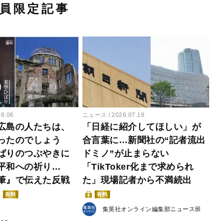
員限定記事
08.06
ニュース
2026.07.18
広島の人たちは、
「日経に紹介してほしい」が
ったのでしょう
合言葉に…新聞社の“記者流出
ばりのつぶやきに
ドミノ”が止まらない
平和への祈り…
「TikToker化まで求められ
筆』で伝えた反戦
た」現場記者から不満続出
有料
有料
集英社オンライン編集部ニュース班