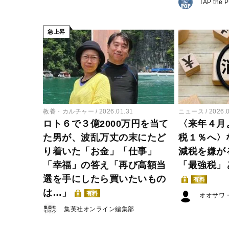
TAP the 
急上昇
教養・カルチャー
2026.01.31
ニュース
2026.
ロト６で３億2000万円を当て
〈来年４月
た男が、波乱万丈の末にたど
税１％へ〉
り着いた「お金」「仕事」
減税を嫌が
「幸福」の答え「再び高額当
「最強税」
選を手にしたら買いたいもの
有料
は…」
有料
オオサワ
集英社オンライン編集部