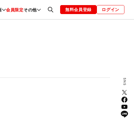
無料会員登録
ログイン
画
会員限定
その他
ファッション
恋愛・結婚
編集部
お知らせ