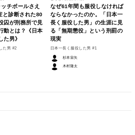
ャッチボールさえ
なぜ61年間も服役しなければ
症と診断された80
ならなかったのか。「日本一
役囚が刑務所で見
長く服役した男」の生涯に見
行動とは？《日本
る「無期懲役」という刑罰の
した男》
現実
た男 #2
日本一長く服役した男 #1
杉本宙矢
木村隆太