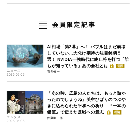
会員限定記事
AI相場「第2幕」へ！ バブルはまだ崩壊
していない…大化け期待の注目銘柄５
選！ NVIDIA一強時代に終止符を打つ「誰
もが知っている」あの会社とは
有料
ニュース
石井僚一
2026.08.03
「あの時、広島の人たちは、もっと熱か
ったのでしょうね」美空ひばりのつぶや
きに込められた平和への祈り…『一本の
鉛筆』で伝えた反戦への意志
有料
エンタメ
佐藤剛
2025.08.06