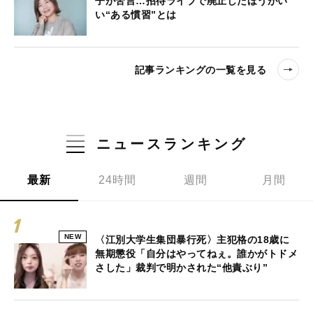
子が苦言…招待ライブで廃止したほうがい
い“ある慣習”とは
記事ランキングの一覧を見る
ニュースランキング
最新
24時間
週間
月間
NEW
〈江別大学生集団暴行死〉主犯格の18歳に
無期懲役「自分はやってねぇ。誰かがトドメ
さした」裁判で明かされた“他責ぶり”