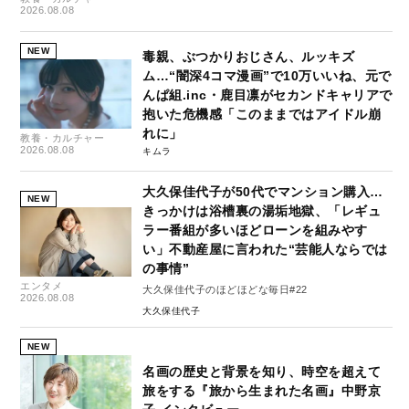
2026.08.08
NEW
毒親、ぶつかりおじさん、ルッキズ
ム…“闇深4コマ漫画”で10万いいね、元で
んぱ組.inc・鹿目凛がセカンドキャリアで
抱いた危機感「このままではアイドル崩
れに」
教養・カルチャー
2026.08.08
キムラ
大久保佳代子が50代でマンション購入…
NEW
きっかけは浴槽裏の湯垢地獄、「レギュ
ラー番組が多いほどローンを組みやす
い」不動産屋に言われた“芸能人ならでは
の事情”
エンタメ
大久保佳代子のほどほどな毎日#22
2026.08.08
大久保佳代子
NEW
名画の歴史と背景を知り、時空を超えて
旅をする『旅から生まれた名画』中野京