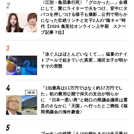
〈江別・集団暴行死〉「グロかった…」全裸
にして、髪にライターで火をつけ、背中にタ
バコを押しつける様子も撮影…公判で明らか
になった壮絶リンチと女子2人の“陰キャ”時
代【2026 集英社オンライン上半期 スクー
プ記事 7位】
「泳ぐ人はほとんどいなくて…」猛暑のナイ
トプールで起きていた異変…港区女子が明か
すその実態
「1泊最高は11万円ではなく約17万円でし
NEW
た」初の費用公開で仰天の支出が明らか
に “日本一悪い男”と軽口の県議会議長は震
災のさなかに「天国」へ行ったとご満悦《福
岡県議会の海外豪遊〉
プーチンの絶望「もはや頼れるのは金正恩だ