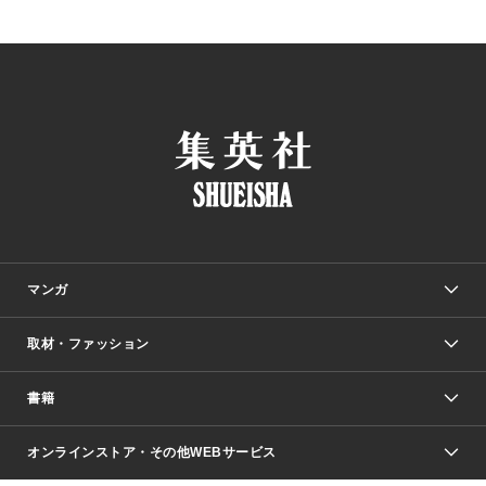
マンガ
取材・ファッション
少年マンガ
週刊少年ジャンプ
書籍
ファッション・美容
青年マンガ
ジャンプSQ.
Seventeen
週刊ヤングジャンプ
オンラインストア・その他WEBサービス
文芸・文庫・総合
芸能・情報・スポーツ
少女マンガ
Vジャンプ