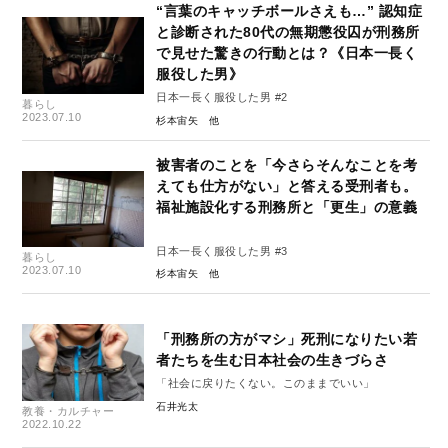
“言葉のキャッチボールさえも…” 認知症
と診断された80代の無期懲役囚が刑務所
で見せた驚きの行動とは？《日本一長く
服役した男》
日本一長く服役した男 #2
暮らし
2023.07.10
杉本宙矢
被害者のことを「今さらそんなことを考
えても仕方がない」と答える受刑者も。
福祉施設化する刑務所と「更生」の意義
日本一長く服役した男 #3
暮らし
2023.07.10
杉本宙矢
「刑務所の方がマシ」死刑になりたい若
者たちを生む日本社会の生きづらさ
「社会に戻りたくない。このままでいい」
石井光太
教養・カルチャー
2022.10.22