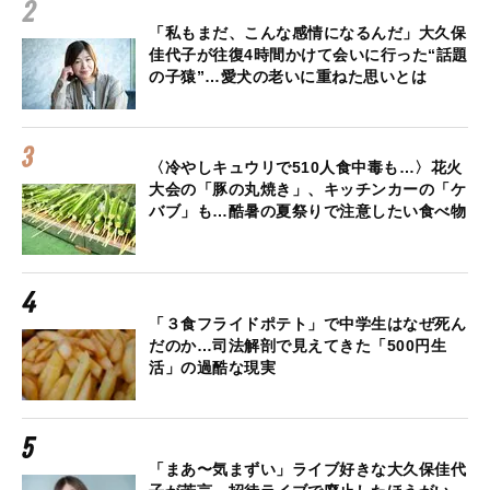
「私もまだ、こんな感情になるんだ」大久保
佳代子が往復4時間かけて会いに行った“話題
の子猿”…愛犬の老いに重ねた思いとは
〈冷やしキュウリで510人食中毒も…〉花火
大会の「豚の丸焼き」、キッチンカーの「ケ
バブ」も…酷暑の夏祭りで注意したい食べ物
「３食フライドポテト」で中学生はなぜ死ん
だのか…司法解剖で見えてきた「500円生
活」の過酷な現実
「まあ〜気まずい」ライブ好きな大久保佳代