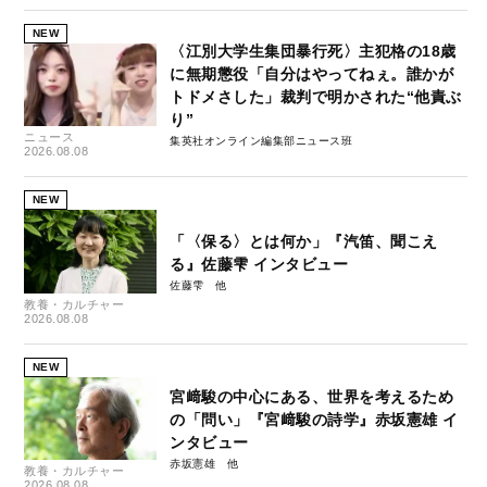
NEW
〈江別大学生集団暴行死〉主犯格の18歳
に無期懲役「自分はやってねぇ。誰かが
トドメさした」裁判で明かされた“他責ぶ
り”
ニュース
集英社オンライン編集部ニュース班
2026.08.08
NEW
「〈保る〉とは何か」『汽笛、聞こえ
る』佐藤雫 インタビュー
佐藤雫
教養・カルチャー
2026.08.08
NEW
宮﨑駿の中心にある、世界を考えるため
の「問い」『宮﨑駿の詩学』赤坂憲雄 イ
ンタビュー
赤坂憲雄
教養・カルチャー
2026.08.08