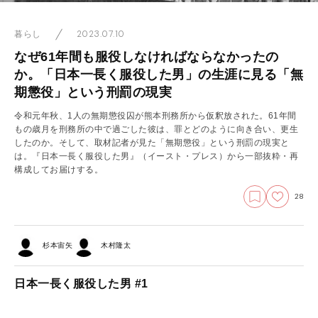
2023.07.10
暮らし
なぜ61年間も服役しなければならなかったの
か。「日本一長く服役した男」の生涯に見る「無
期懲役」という刑罰の現実
令和元年秋、1人の無期懲役囚が熊本刑務所から仮釈放された。61年間
もの歳月を刑務所の中で過ごした彼は、罪とどのように向き合い、更生
したのか。そして、取材記者が見た「無期懲役」という刑罰の現実と
は。『日本一長く服役した男』（イースト・プレス）から一部抜粋・再
構成してお届けする。
28
杉本宙矢
木村隆太
日本一長く服役した男 #1