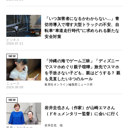
「いつ加害者になるかわからない…」青
切符導入で増す大型トラックの不安、自
転車“車道走行時代”に求められる新たな
安全対策
ビジネス
2026.07.21
NEW
「沖縄の海でゲーム三昧」「ディズニー
でスマホめぐり親子喧嘩」旅先でスマホ
を手放さない子ども、親はどうする？ 親
も見直したい3つのルール
ニュース
集英社オンライン編集部ニュース班
2026.08.08
NEW
岩井圭也さん（作家）が山崎エマさん
（ドキュメンタリー監督）に会いに行く
岩井圭也
教養・カルチャー