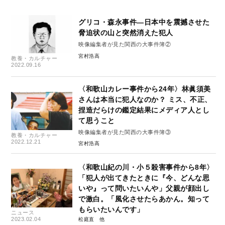
グリコ・森永事件―日本中を震撼させた
脅迫状の山と突然消えた犯人
映像編集者が見た関西の大事件簿②
宮村浩高
教養・カルチャー
2022.09.16
〈和歌山カレー事件から24年〉林眞須美
さんは本当に犯人なのか？ ミス、不正、
捏造だらけの鑑定結果にメディア人とし
て思うこと
映像編集者が見た関西の大事件簿③
教養・カルチャー
2022.12.21
宮村浩高
〈和歌山紀の川・小５殺害事件から8年〉
「犯人が出てきたときに『今、どんな思
いや』って問いたいんや」父親が顔出し
で激白。「風化させたらあかん。知って
もらいたいんです」
ニュース
2023.02.04
松庭直