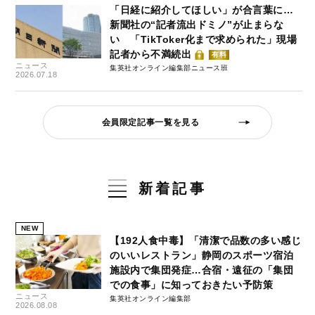
「日経に紹介してほしい」が合言葉に…
新聞社の“記者流出ドミノ”が止まらな
い 「TikToker化まで求められた」現場
記者から不満続出
有料
ニュース
集英社オンライン編集部ニュース班
2026.07.18
会員限定記事一覧を見る
新着記事
NEW
【192人食中毒】「清潔で品数の多い感じ
のいいレストラン」静岡のスポーツ宿泊
施設内で集団発症…合宿・遠征の「集団
での食事」に知っておきたい予防策
ニュース
集英社オンライン編集部
2026.08.08