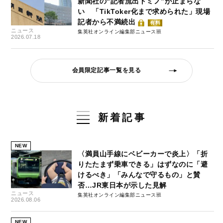
新聞社の“記者流出ドミノ”が止まらな
い 「TikToker化まで求められた」現場
記者から不満続出
有料
ニュース
集英社オンライン編集部ニュース班
2026.07.18
会員限定記事一覧を見る
新着記事
NEW
〈満員山手線にベビーカーで炎上〉「折
りたたまず乗車できる」はずなのに「避
けるべき」「みんなで守るもの」と賛
否…JR東日本が示した見解
ニュース
集英社オンライン編集部ニュース班
2026.08.06
NEW