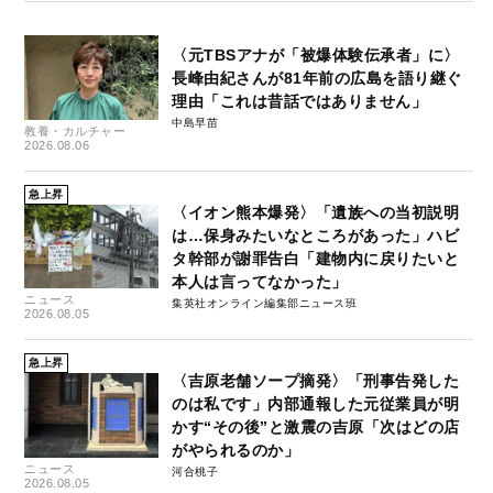
〈元TBSアナが「被爆体験伝承者」に〉
長峰由紀さんが81年前の広島を語り継ぐ
理由「これは昔話ではありません」
中島早苗
教養・カルチャー
2026.08.06
急上昇
〈イオン熊本爆発〉「遺族への当初説明
は…保身みたいなところがあった」ハビ
タ幹部が謝罪告白「建物内に戻りたいと
本人は言ってなかった」
ニュース
集英社オンライン編集部ニュース班
2026.08.05
急上昇
〈吉原老舗ソープ摘発〉「刑事告発した
のは私です」内部通報した元従業員が明
かす“その後”と激震の吉原「次はどの店
がやられるのか」
ニュース
河合桃子
2026.08.05