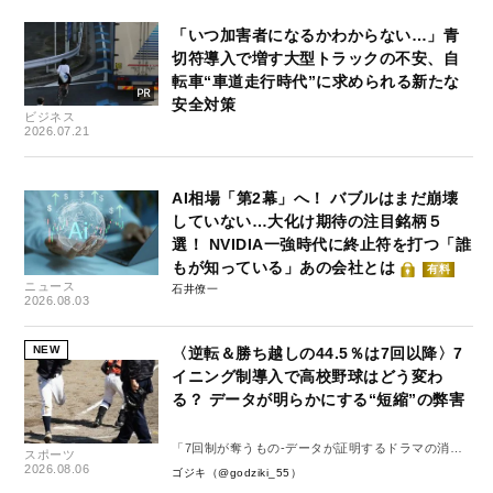
「いつ加害者になるかわからない…」青
切符導入で増す大型トラックの不安、自
転車“車道走行時代”に求められる新たな
安全対策
ビジネス
2026.07.21
AI相場「第2幕」へ！ バブルはまだ崩壊
していない…大化け期待の注目銘柄５
選！ NVIDIA一強時代に終止符を打つ「誰
もが知っている」あの会社とは
有料
ニュース
石井僚一
2026.08.03
NEW
〈逆転＆勝ち越しの44.5％は7回以降〉7
イニング制導入で高校野球はどう変わ
る？ データが明らかにする“短縮”の弊害
「7回制が奪うもの-データが証明するドラマの消
スポーツ
失-」
2026.08.06
ゴジキ（@godziki_55）