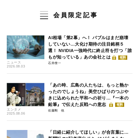
会員限定記事
AI相場「第2幕」へ！ バブルはまだ崩壊
していない…大化け期待の注目銘柄５
選！ NVIDIA一強時代に終止符を打つ「誰
もが知っている」あの会社とは
有料
ニュース
石井僚一
2026.08.03
「あの時、広島の人たちは、もっと熱か
ったのでしょうね」美空ひばりのつぶや
きに込められた平和への祈り…『一本の
鉛筆』で伝えた反戦への意志
有料
エンタメ
佐藤剛
2025.08.06
「日経に紹介してほしい」が合言葉に…