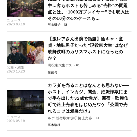
中…客もホストも苦しめる“売掛”の問題
点とは。“1000万プレイヤー”でも収入は
その10分の1のケースも…
ニュース
2023.03.10
河合桃子
【激レアさん出演で話題】陰キャ・童
貞・地味男子だった“現役東大生”はなぜ
歌舞伎町のカリスマホストになったの
か？
現役東大生ホスト#1
恋愛・結婚
2023.10.23
越前与
カラダを売ることはなんとも思わない──
ホスト、インカジ、闇金、妊娠詐欺にま
で手を出した32歳女性が、新宿・歌舞伎
町で路上売春をはじめたワケ「公園で売
れるコツは愛嬌だけ」
ニュース
ルポ 新宿歌舞伎町 路上売春 ♯1
2023.08.19
高木瑞穂