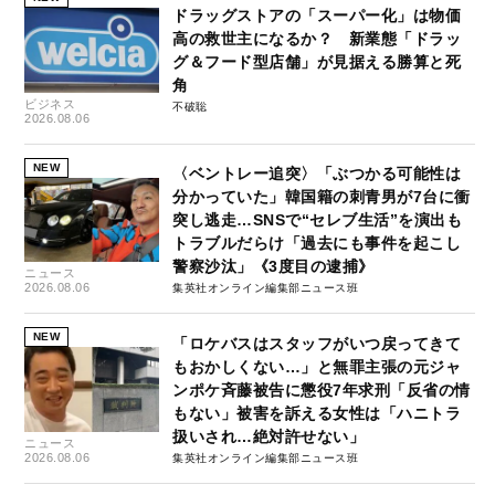
ドラッグストアの「スーパー化」は物価
高の救世主になるか？ 新業態「ドラッ
グ＆フード型店舗」が見据える勝算と死
角
ビジネス
不破聡
2026.08.06
NEW
〈ベントレー追突〉「ぶつかる可能性は
分かっていた」韓国籍の刺青男が7台に衝
突し逃走…SNSで“セレブ生活”を演出も
トラブルだらけ「過去にも事件を起こし
警察沙汰」《3度目の逮捕》
ニュース
2026.08.06
集英社オンライン編集部ニュース班
NEW
「ロケバスはスタッフがいつ戻ってきて
もおかしくない…」と無罪主張の元ジャ
ンポケ斉藤被告に懲役7年求刑「反省の情
もない」被害を訴える女性は「ハニトラ
扱いされ…絶対許せない」
ニュース
2026.08.06
集英社オンライン編集部ニュース班