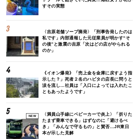
すその実態
〈吉原老舗ソープ摘発〉「刑事告発したのは
私です」内部通報した元従業員が明かす“そ
の後”と激震の吉原「次はどの店がやられる
のか」
《イオン爆発》「売上金を金庫に戻すよう指
示した？」死者２名のハビタの店長に問うと
涙を流し…社員は「入口によっては入れたこ
ともあったようです」
〈満員山手線にベビーカーで炎上〉「折りた
NEW
たまず乗車できる」はずなのに「避けるべ
き」「みんなで守るもの」と賛否…JR東日
本が示した見解