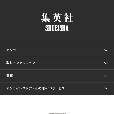
マンガ
取材・ファッション
少年マンガ
週刊少年ジャンプ
書籍
ファッション・美容
青年マンガ
ジャンプSQ.
Seventeen
週刊ヤングジャンプ
オンラインストア・その他WEBサービス
文芸・文庫・総合
芸能・情報・スポーツ
少女マンガ
Vジャンプ
non-no Web
ヤングジャンプ定期購読デジタル
すばる
Myojo
オンラインストア
りぼん
学芸・ノンフィクション・新書
最強ジャンプ
女性マンガ
@BAILA
ヤンジャン＋
小説すばる
週プレNEWS
マーガレット
集英社OTOコンテンツ
集英社 学芸編集部