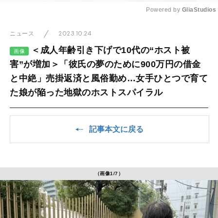
Powered by 
GliaStudios
Mute
2023.10.24
ニュース
＜成人年齢引き下げで10代の“ホスト被
画像
害”が増加＞「彼氏の夢のために900万円の借金
と中絶」売掛返済と風俗勤め…女手ひとつで育て
た娘が陥った地獄のホストスパイラル
記事本文に戻る
（画像1/7）