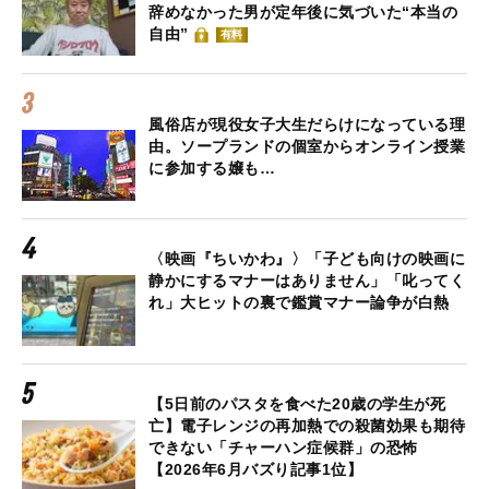
辞めなかった男が定年後に気づいた“本当の
自由”
有料
風俗店が現役女子大生だらけになっている理
由。ソープランドの個室からオンライン授業
に参加する嬢も…
〈映画『ちいかわ』〉「子ども向けの映画に
静かにするマナーはありません」「叱ってく
れ」大ヒットの裏で鑑賞マナー論争が白熱
【5日前のパスタを食べた20歳の学生が死
亡】電子レンジの再加熱での殺菌効果も期待
できない「チャーハン症候群」の恐怖
【2026年6月バズり記事1位】