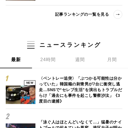
記事ランキングの一覧を見る
ニュースランキング
最新
24時間
週間
月間
〈ベントレー追突〉「ぶつかる可能性は分か
NEW
っていた」韓国籍の刺青男が7台に衝突し逃
走…SNSで“セレブ生活”を演出もトラブルだ
らけ「過去にも事件を起こし警察沙汰」《3
度目の逮捕》
「泳ぐ人はほとんどいなくて…」猛暑のナイ
トプールで起きていた異変…港区女子が明か