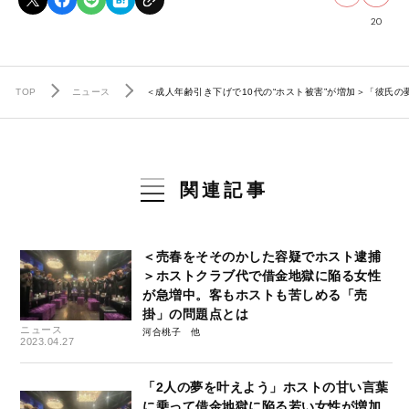
20
TOP
ニュース
＜成人年齢引き下げで10代の“ホスト被害”が増加＞「彼氏
関連記事
＜売春をそそのかした容疑でホスト逮捕
＞ホストクラブ代で借金地獄に陥る女性
が急増中。客もホストも苦しめる「売
掛」の問題点とは
ニュース
河合桃子
2023.04.27
「2人の夢を叶えよう」ホストの甘い言葉
に乗って借金地獄に陥る若い女性が増加