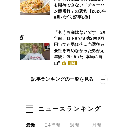
も期待できない「チャーハ
ン症候群」の恐怖【2026年
6月バズり記事1位】
「もうお金はないです」20
年前、ロト6で３億2000万
円当てた男は今…当選後も
会社を辞めなかった男が定
年後に気づいた“本当の自
由”
有料
記事ランキングの一覧を見る
ニュースランキング
最新
24時間
週間
月間