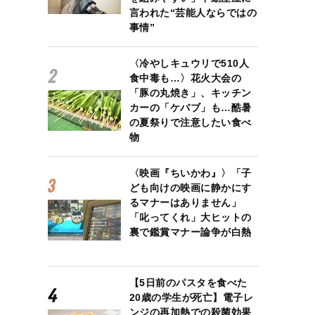
言われた“芸能人ならではの
事情”
〈冷やしキュウリで510人
食中毒も…〉花火大会の
「豚の丸焼き」、キッチン
カーの「ケバブ」も…酷暑
の夏祭りで注意したい食べ
物
〈映画『ちいかわ』〉「子
ども向けの映画に静かにす
るマナーはありません」
「叱ってくれ」大ヒットの
裏で鑑賞マナー論争が白熱
【5日前のパスタを食べた
20歳の学生が死亡】電子レ
ンジの再加熱での殺菌効果