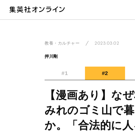
教
2023.03.02
教養・カルチャー
押川剛
#1
#2
【漫画あり】なぜ
みれのゴミ山で暮
か。「合法的に人