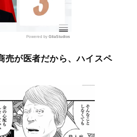
Powered by 
GliaStudios
M
商売が医者だから、ハイスペ
u
t
e