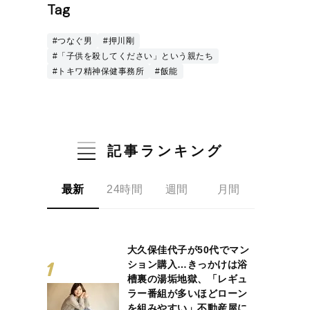
Tag
#つなぐ男
#押川剛
#「子供を殺してください」という親たち
#トキワ精神保健事務所
#飯能
記事ランキング
最新
24時間
週間
月間
大久保佳代子が50代でマン
ション購入…きっかけは浴
槽裏の湯垢地獄、「レギュ
ラー番組が多いほどローン
を組みやすい」不動産屋に