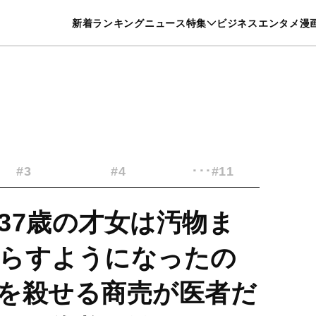
特集一覧を見る
漫画一覧を見る
新着
ランキング
ニュース
特集
ビジネス
エンタメ
漫
養・カルチャー
暮らし
スポーツ
ヘルスケア
美容
グルメ
#3
#4
･･･#11
37歳の才女は汚物ま
らすようになったの
を殺せる商売が医者だ