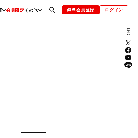
無料会員登録
ログイン
画
会員限定
その他
ファッション
恋愛・結婚
編集部
お知らせ