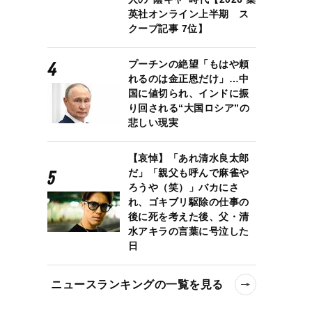
英社オンライン上半期 ス
クープ記事 7位】
プーチンの絶望「もはや頼
れるのは金正恩だけ」…中
国に値切られ、インドに振
り回される“大国ロシア”の
悲しい現実
【哀悼】「あれ清水良太郎
だ」「親父も呼んで麻雀や
ろうや（笑）」バカにさ
れ、ゴキブリ駆除の仕事の
後に死を考えた後、父・清
水アキラの言葉に号泣した
日
ニュースランキングの一覧を見る