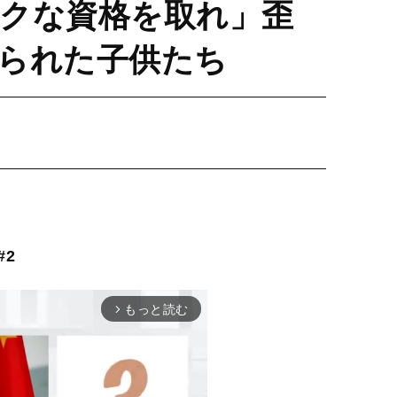
クな資格を取れ」歪
られた子供たち
2
もっと読む
arrow_forward_ios