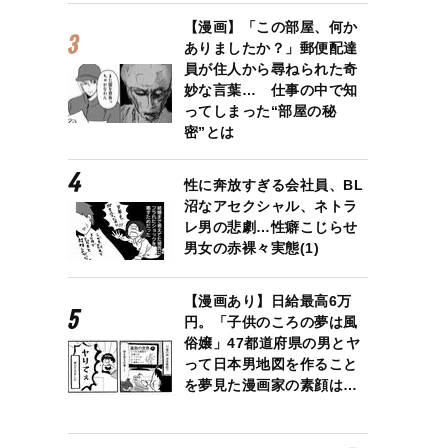
【漫画】「この部屋、何か
ありましたか？」郵便配達
員が住人から尋ねられた奇
妙な言葉… 仕事の中で知
ってしまった“部屋の秘
密”とは
性に奔放すぎる会社員、BL
沼なアセクシャル、ネトラ
レ男の悲劇…性癖こじらせ
男女の赤裸々実態(1)
【漫画あり】日給最高6万
円。「子供のころの夢は風
俗嬢」47都道府県の男とヤ
って日本男地図を作ること
を夢見た漫画家の素顔は…