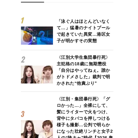
「泳ぐ人はほとんどいなく
て…」猛暑のナイトプール
で起きていた異変…港区女
子が明かすその実態
〈江別大学生集団暴行死〉
主犯格の18歳に無期懲役
「自分はやってねぇ。誰か
がトドメさした」裁判で明
かされた“他責ぶり”
〈江別・集団暴行死〉「グ
ロかった…」全裸にして、
髪にライターで火をつけ、
背中にタバコを押しつける
様子も撮影…公判で明らか
になった壮絶リンチと女子2
人の“陰キャ”時代【2026 集