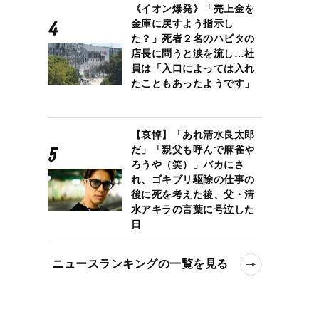
《イオン爆発》「売上金を
金庫に戻すよう指示し
た？」死者２名のハビタの
店長に問うと涙を流し…社
員は「入口によっては入れ
たこともあったようです」
【哀悼】「あれ清水良太郎
だ」「親父も呼んで麻雀や
ろうや（笑）」バカにさ
れ、ゴキブリ駆除の仕事の
後に死を考えた後、父・清
水アキラの言葉に号泣した
日
ニュースランキングの一覧を見る