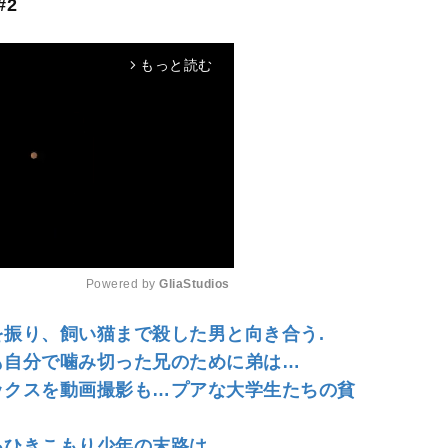
2
もっと読む
arrow_forward_ios
Powered by 
GliaStudios
を振り、飼い猫まで殺した男と向き合う.
M
も自分で噛み切った兄のために弟は…
u
セックスを動画撮影も…プアな大学生たちの貧
t
e
るひきこもり少年の末路は…