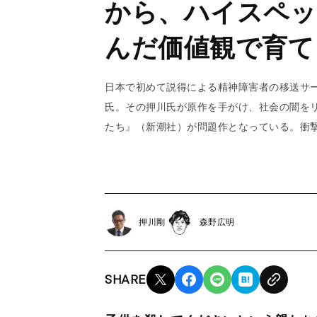
から、ハイスペッ
んだ価値観で育て
日本で初めて説得による精神障害者の移送サ
氏。その押川氏が原作を手がけ、社会の闇を
たち』（新潮社）が問題作となっている。衝
押川剛
森野広明
SHARE