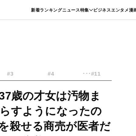
特集一覧を見る
漫画一覧を見る
新着
ランキング
ニュース
特集
ビジネス
エンタメ
漫
養・カルチャー
暮らし
スポーツ
ヘルスケア
美容
グルメ
#3
#4
･･･#11
37歳の才女は汚物ま
らすようになったの
を殺せる商売が医者だ