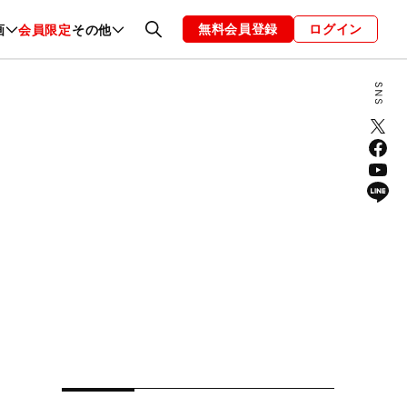
無料会員登録
ログイン
画
会員限定
その他
ファッション
恋愛・結婚
編集部
お知らせ