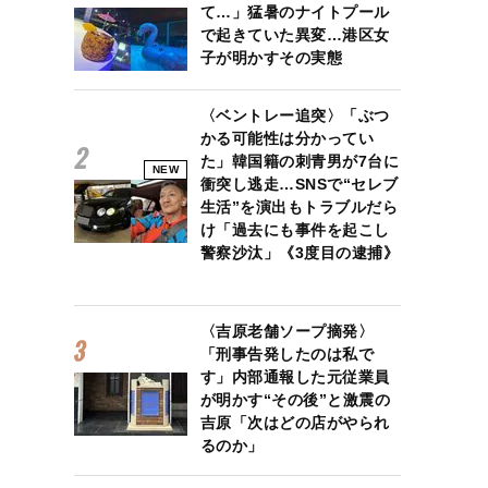
て…」猛暑のナイトプール
で起きていた異変…港区女
子が明かすその実態
〈ベントレー追突〉「ぶつ
かる可能性は分かってい
た」韓国籍の刺青男が7台に
NEW
衝突し逃走…SNSで“セレブ
生活”を演出もトラブルだら
け「過去にも事件を起こし
警察沙汰」《3度目の逮捕》
〈吉原老舗ソープ摘発〉
「刑事告発したのは私で
す」内部通報した元従業員
が明かす“その後”と激震の
吉原「次はどの店がやられ
るのか」