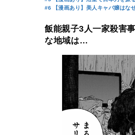
#6 【漫画あり】美人キャバ嬢はな
飯能親子3人一家殺害
な地域は…