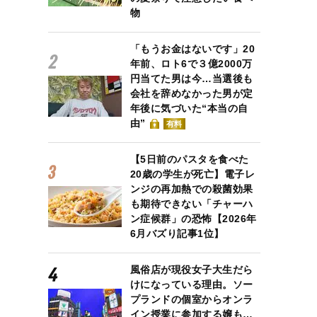
物
「もうお金はないです」20
年前、ロト6で３億2000万
円当てた男は今…当選後も
会社を辞めなかった男が定
年後に気づいた“本当の自
由”
有料
【5日前のパスタを食べた
20歳の学生が死亡】電子レ
ンジの再加熱での殺菌効果
も期待できない「チャーハ
ン症候群」の恐怖【2026年
6月バズり記事1位】
風俗店が現役女子大生だら
けになっている理由。ソー
プランドの個室からオンラ
イン授業に参加する嬢も…