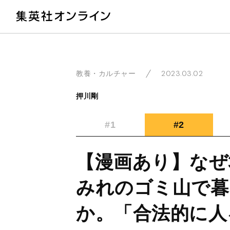
教
2023.03.02
教養・カルチャー
押川剛
#1
#2
【漫画あり】なぜ
みれのゴミ山で暮
か。「合法的に人