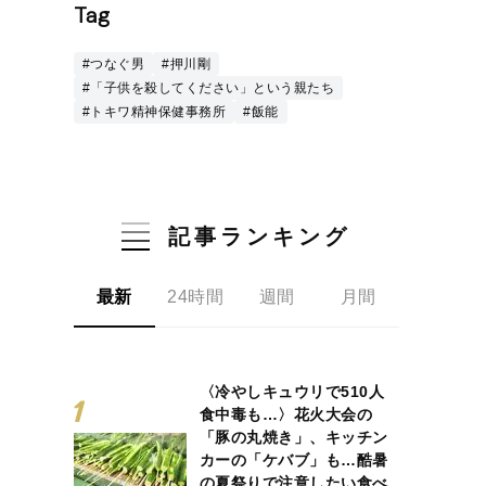
Tag
#つなぐ男
#押川剛
#「子供を殺してください」という親たち
#トキワ精神保健事務所
#飯能
記事ランキング
最新
24時間
週間
月間
〈冷やしキュウリで510人
食中毒も…〉花火大会の
「豚の丸焼き」、キッチン
カーの「ケバブ」も…酷暑
の夏祭りで注意したい食べ