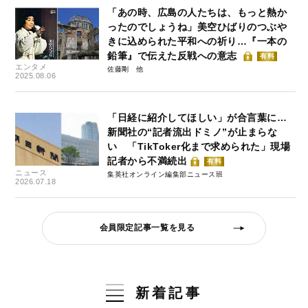
「あの時、広島の人たちは、もっと熱か
ったのでしょうね」美空ひばりのつぶや
きに込められた平和への祈り…『一本の
鉛筆』で伝えた反戦への意志
有料
エンタメ
佐藤剛
2025.08.06
「日経に紹介してほしい」が合言葉に…
新聞社の“記者流出ドミノ”が止まらな
い 「TikToker化まで求められた」現場
記者から不満続出
有料
ニュース
集英社オンライン編集部ニュース班
2026.07.18
会員限定記事一覧を見る
新着記事