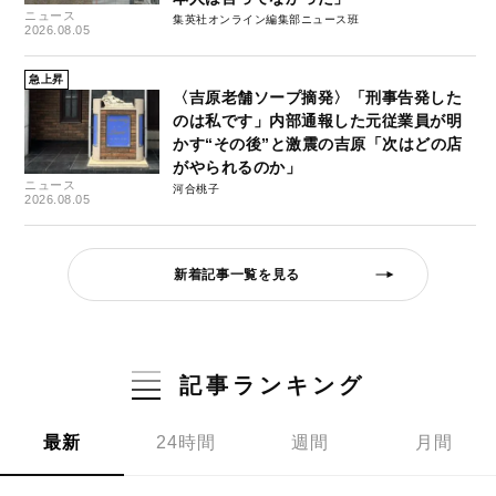
ニュース
集英社オンライン編集部ニュース班
2026.08.05
急上昇
〈吉原老舗ソープ摘発〉「刑事告発した
のは私です」内部通報した元従業員が明
かす“その後”と激震の吉原「次はどの店
がやられるのか」
ニュース
河合桃子
2026.08.05
新着記事一覧を見る
記事ランキング
最新
24時間
週間
月間