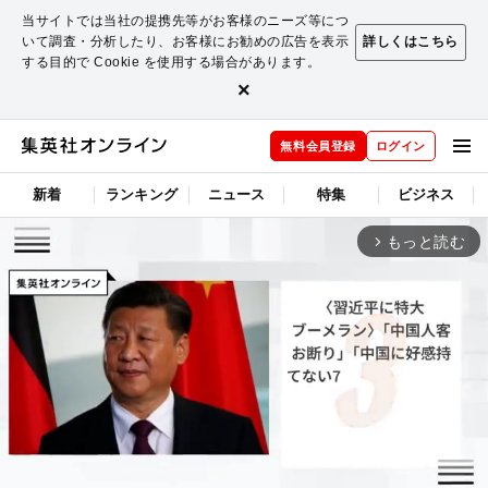
当サイトでは当社の提携先等がお客様のニーズ等につ
いて調査・分析したり、お客様にお勧めの広告を表示
詳しくはこちら
する目的で Cookie を使用する場合があります。
×
無料会員登録
ログイン
新着
ランキング
ニュース
特集
ビジネス
もっと読む
arrow_forward_ios