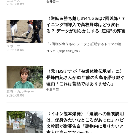
ニュース
石井僚一
2026.08.03
〈逆転＆勝ち越しの44.5％は7回以降〉7
イニング制導入で高校野球はどう変わ
る？ データが明らかにする“短縮”の弊害
「7回制が奪うもの-データが証明するドラマの消
スポーツ
失-」
2026.08.06
ゴジキ（@godziki_55）
〈元TBSアナが「被爆体験伝承者」に〉
長峰由紀さんが81年前の広島を語り継ぐ
理由「これは昔話ではありません」
中島早苗
教養・カルチャー
2026.08.06
〈イオン熊本爆発〉「遺族への当初説明
は…保身みたいなところがあった」ハビ
タ幹部が謝罪告白「建物内に戻りたいと
本人は言ってなかった」