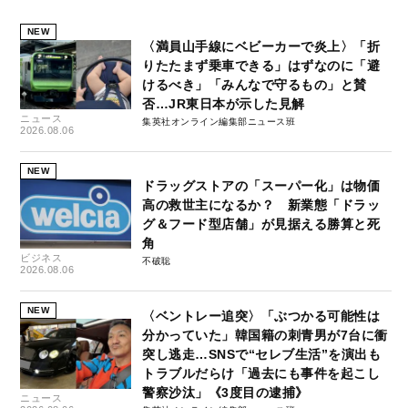
NEW
〈満員山手線にベビーカーで炎上〉「折
りたたまず乗車できる」はずなのに「避
けるべき」「みんなで守るもの」と賛
否…JR東日本が示した見解
ニュース
集英社オンライン編集部ニュース班
2026.08.06
NEW
ドラッグストアの「スーパー化」は物価
高の救世主になるか？ 新業態「ドラッ
グ＆フード型店舗」が見据える勝算と死
角
ビジネス
不破聡
2026.08.06
NEW
〈ベントレー追突〉「ぶつかる可能性は
分かっていた」韓国籍の刺青男が7台に衝
突し逃走…SNSで“セレブ生活”を演出も
トラブルだらけ「過去にも事件を起こし
警察沙汰」《3度目の逮捕》
ニュース