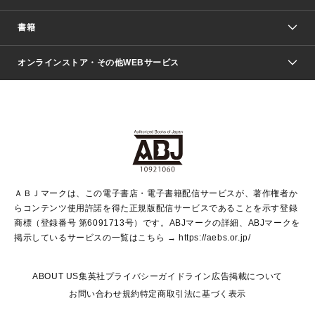
週刊少年ジャンプ
書籍
ファッション・美容
青年マンガ
ジャンプSQ.
Seventeen
週刊ヤングジャンプ
オンラインストア・その他WEBサービス
文芸・文庫・総合
芸能・情報・スポーツ
少女マンガ
Vジャンプ
non-no Web
ヤングジャンプ定期購読デジタル
すばる
Myojo
オンラインストア
りぼん
学芸・ノンフィクション・新書
最強ジャンプ
女性マンガ
@BAILA
ヤンジャン＋
小説すばる
週プレNEWS
マーガレット
集英社OTOコンテンツ
集英社 学芸編集部
少年ジャンプ＋
その他WEBサービス
クッキー
ライトノベル・ノベライズ
MAQUIA ONLINE
となりのヤングジャンプ
集英社 文芸ステーション
週プレ グラジャパ！
別冊マーガレット
SHUEISHA MANGA-ART HERITAGE
集英社 ビジネス書
ゼブラック
ココハナ
SHUEISHA ADNAVI
SPUR.JP
集英社Webマガジン Cobalt
グランドジャンプ
web 集英社文庫
キッズ
web Sportiva
マンガMee
ジャンプキャラクターズストア
集英社新書
ジャンプルーキー！
月刊オフィスユー
ＡＢＪマークは、この電子書店・電子書籍配信サービスが、著作権者か
EDITOR'S LAB
LEE
集英社オレンジ文庫
ウルトラジャンプ
青春と読書
パラスポ＋！
らコンテンツ使用許諾を得た正規版配信サービスであることを示す登録
集英社みらい文庫
リマコミ＋
HAPPY PLUS STORE
集英社新書プラス
ジャンプTOON
商標（登録番号 第6091713号）です。ABJマークの詳細、ABJマークを
Marisol
シフォン文庫
アジア人物史
S-KIDS.LAND
マンガMeets
掲示しているサービスの一覧はこちら →
https://aebs.or.jp/
shueisha vox
よみタイ
S-MANGA
Web éclat
ダッシュエックス文庫
LEEマルシェ
kotoba
集英社ジャンプリミックス
ABOUT US
集英社プライバシーガイドライン
広告掲載について
T JAPAN:The New York Times Style Magazine
JUMP j BOOKS
お問い合わせ
規約
特定商取引法に基づく表示
SHOP Marisol
e!集英社
集英社コミック文庫
集英社女性誌ポータル