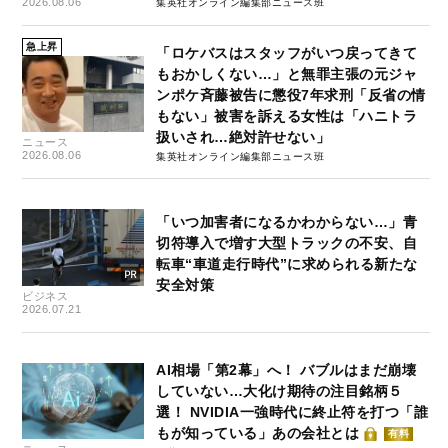
2026.08.06
集英社オンライン編集部ニュース班
急上昇
「ロケバスはスタッフがいつ戻ってきて
もおかしくない…」と無罪主張の元ジャ
ンポケ斉藤被告に懲役7年求刑「反省の情
もない」被害を訴える女性は「ハニトラ
扱いされ…絶対許せない」
ニュース
2026.08.06
集英社オンライン編集部ニュース班
「いつ加害者になるかわからない…」青
切符導入で増す大型トラックの不安、自
転車“車道走行時代”に求められる新たな
安全対策
ビジネス
2026.07.21
AI相場「第2幕」へ！ バブルはまだ崩壊
していない…大化け期待の注目銘柄５
選！ NVIDIA一強時代に終止符を打つ「誰
もが知っている」あの会社とは
有料