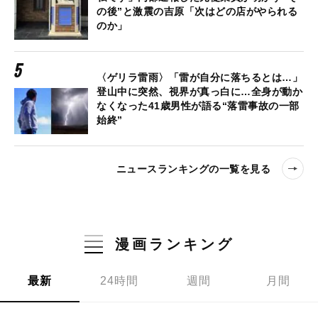
の後”と激震の吉原「次はどの店がやられる
のか」
〈ゲリラ雷雨〉「雷が自分に落ちるとは…」
登山中に突然、視界が真っ白に…全身が動か
なくなった41歳男性が語る“落雷事故の一部
始終”
ニュースランキングの一覧を見る
漫画ランキング
最新
24時間
週間
月間