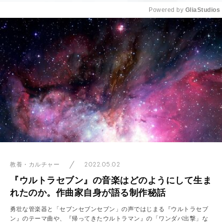
Powered by 
GliaStudios
Mute
2022.05.02
教養・カルチャー
『ウルトラセブン』の音楽はどのようにして生ま
れたのか。作曲家自身が語る制作秘話
勇壮な管楽器と「セブンセブンセブン」の声ではじまる『ウルトラセブ
ン』のテーマ曲や、『帰ってきたウルトラマン』の「ワンダバ出撃」な