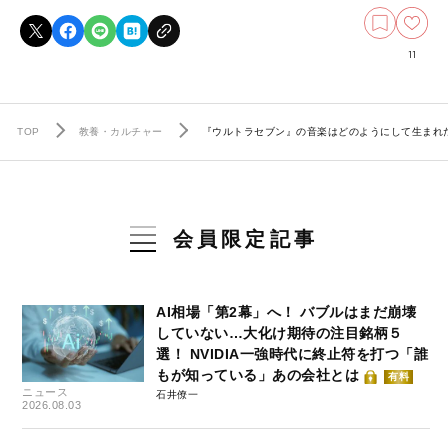
11
TOP
教養・カルチャー
『ウルトラセブン』の音楽はどのようにして生まれ
会員限定記事
AI相場「第2幕」へ！ バブルはまだ崩壊
していない…大化け期待の注目銘柄５
選！ NVIDIA一強時代に終止符を打つ「誰
もが知っている」あの会社とは
有料
ニュース
石井僚一
2026.08.03