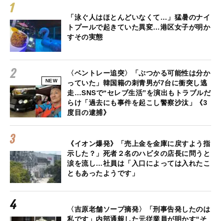
「泳ぐ人はほとんどいなくて…」猛暑のナイ
トプールで起きていた異変…港区女子が明か
すその実態
〈ベントレー追突〉「ぶつかる可能性は分か
NEW
っていた」韓国籍の刺青男が7台に衝突し逃
走…SNSで“セレブ生活”を演出もトラブルだ
らけ「過去にも事件を起こし警察沙汰」《3
度目の逮捕》
《イオン爆発》「売上金を金庫に戻すよう指
示した？」死者２名のハビタの店長に問うと
涙を流し…社員は「入口によっては入れたこ
ともあったようです」
〈吉原老舗ソープ摘発〉「刑事告発したのは
私です」内部通報した元従業員が明かす“そ