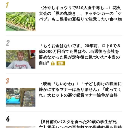
〈冷やしキュウリで510人食中毒も…〉花火
大会の「豚の丸焼き」、キッチンカーの「ケ
バブ」も…酷暑の夏祭りで注意したい食べ物
「もうお金はないです」20年前、ロト6で３
億2000万円当てた男は今…当選後も会社を
辞めなかった男が定年後に気づいた“本当の
自由”
有料
〈映画『ちいかわ』〉「子ども向けの映画に
静かにするマナーはありません」「叱ってく
れ」大ヒットの裏で鑑賞マナー論争が白熱
【5日前のパスタを食べた20歳の学生が死
亡】電子レンジの再加熱での殺菌効果も期待