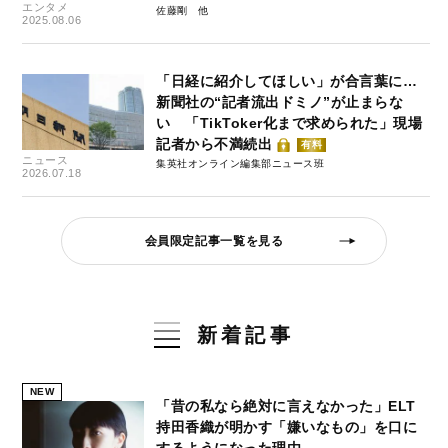
エンタメ
佐藤剛
2025.08.06
「日経に紹介してほしい」が合言葉に…
新聞社の“記者流出ドミノ”が止まらな
い 「TikToker化まで求められた」現場
記者から不満続出
有料
ニュース
集英社オンライン編集部ニュース班
2026.07.18
会員限定記事一覧を見る
新着記事
NEW
「昔の私なら絶対に言えなかった」ELT
持田香織が明かす「嫌いなもの」を口に
するようになった理由