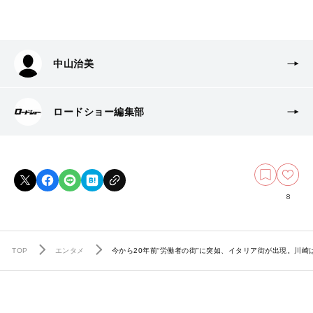
中山治美
ロードショー編集部
8
TOP
エンタメ
今から20年前“労働者の街”に突如、イタリア街が出現。川崎