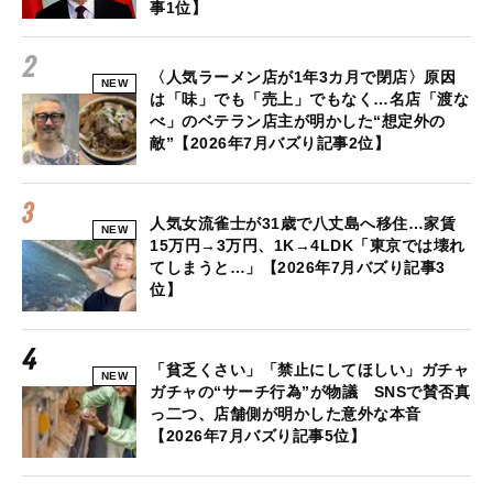
事1位】
〈人気ラーメン店が1年3カ月で閉店〉原因
NEW
は「味」でも「売上」でもなく…名店「渡な
べ」のベテラン店主が明かした“想定外の
敵”【2026年7月バズり記事2位】
人気女流雀士が31歳で八丈島へ移住…家賃
NEW
15万円→3万円、1K→4LDK「東京では壊れ
てしまうと…」【2026年7月バズり記事3
位】
「貧乏くさい」「禁止にしてほしい」ガチャ
NEW
ガチャの“サーチ行為”が物議 SNSで賛否真
っ二つ、店舗側が明かした意外な本音
【2026年7月バズり記事5位】