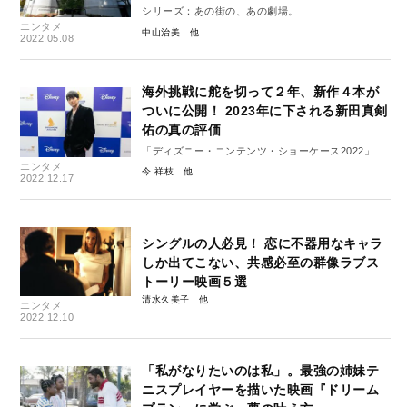
シリーズ：あの街の、あの劇場。
エンタメ
中山治美
2022.05.08
海外挑戦に舵を切って２年、新作４本が
ついに公開！ 2023年に下される新田真剣
佑の真の評価
「ディズニー・コンテンツ・ショーケース2022」レ
エンタメ
ポート２
今 祥枝
2022.12.17
シングルの人必見！ 恋に不器用なキャラ
しか出てこない、共感必至の群像ラブス
トーリー映画５選
清水久美子
エンタメ
2022.12.10
「私がなりたいのは私」。最強の姉妹テ
ニスプレイヤーを描いた映画『ドリーム