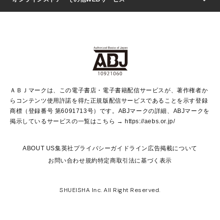
文芸・文庫・総合
芸能・情報・スポーツ
少女マンガ
Vジャンプ
non-no Web
ヤングジャンプ定期購読デジタル
すばる
Myojo
オンラインストア
りぼん
学芸・ノンフィクション・新書
最強ジャンプ
女性マンガ
@BAILA
ヤンジャン＋
小説すばる
週プレNEWS
マーガレット
集英社OTOコンテンツ
集英社 学芸編集部
少年ジャンプ＋
その他WEBサービス
クッキー
ライトノベル・ノベライズ
MAQUIA ONLINE
となりのヤングジャンプ
集英社 文芸ステーション
週プレ グラジャパ！
別冊マーガレット
SHUEISHA MANGA-ART HERITAGE
集英社 ビジネス書
ゼブラック
ココハナ
SHUEISHA ADNAVI
SPUR.JP
集英社Webマガジン Cobalt
グランドジャンプ
web 集英社文庫
キッズ
web Sportiva
マンガMee
ジャンプキャラクターズストア
集英社新書
ジャンプルーキー！
月刊オフィスユー
ＡＢＪマークは、この電子書店・電子書籍配信サービスが、著作権者か
EDITOR'S LAB
LEE
集英社オレンジ文庫
ウルトラジャンプ
青春と読書
パラスポ＋！
らコンテンツ使用許諾を得た正規版配信サービスであることを示す登録
集英社みらい文庫
リマコミ＋
HAPPY PLUS STORE
集英社新書プラス
ジャンプTOON
商標（登録番号 第6091713号）です。ABJマークの詳細、ABJマークを
Marisol
シフォン文庫
アジア人物史
S-KIDS.LAND
マンガMeets
掲示しているサービスの一覧はこちら →
https://aebs.or.jp/
shueisha vox
よみタイ
S-MANGA
Web éclat
ダッシュエックス文庫
LEEマルシェ
kotoba
集英社ジャンプリミックス
ABOUT US
集英社プライバシーガイドライン
広告掲載について
T JAPAN:The New York Times Style Magazine
JUMP j BOOKS
お問い合わせ
規約
特定商取引法に基づく表示
SHOP Marisol
e!集英社
集英社コミック文庫
集英社女性誌ポータル
éclat premium
imidas
MEN'S NON-NO WEB
SHUEISHA Inc. All Right Reserved.
mirabella
UOMO
mirabella homme