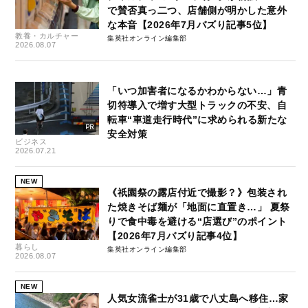
で賛否真っ二つ、店舗側が明かした意外
な本音【2026年7月バズり記事5位】
教養・カルチャー
集英社オンライン編集部
2026.08.07
「いつ加害者になるかわからない…」青
切符導入で増す大型トラックの不安、自
転車“車道走行時代”に求められる新たな
安全対策
ビジネス
2026.07.21
NEW
《祇園祭の露店付近で撮影？》包装され
た焼きそば麺が「地面に直置き…」 夏祭
りで食中毒を避ける“店選び”のポイント
【2026年7月バズり記事4位】
暮らし
集英社オンライン編集部
2026.08.07
NEW
人気女流雀士が31歳で八丈島へ移住…家