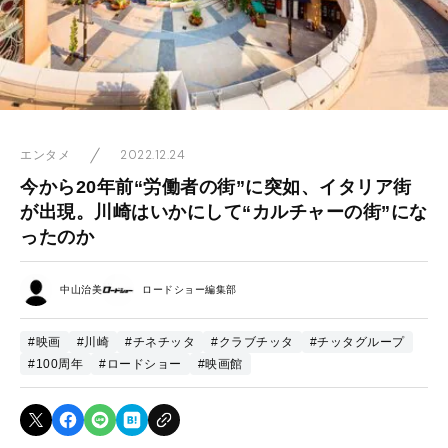
2022.12.24
エンタメ
今から20年前“労働者の街”に突如、イタリア街
が出現。川崎はいかにして“カルチャーの街”にな
ったのか
中山治美
ロードショー編集部
#映画
#川崎
#チネチッタ
#クラブチッタ
#チッタグループ
#100周年
#ロードショー
#映画館