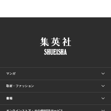
マンガ
取材・ファッション
少年マンガ
週刊少年ジャンプ
書籍
ファッション・美容
青年マンガ
ジャンプSQ.
Seventeen
週刊ヤングジャンプ
オンラインストア・その他WEBサービス