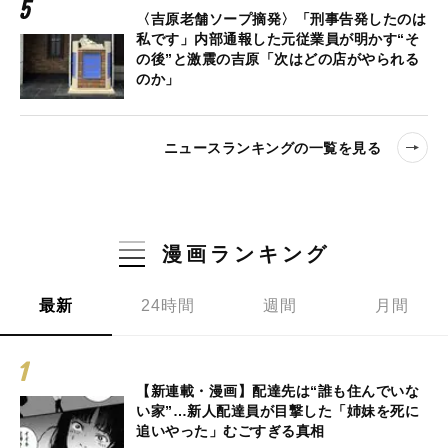
〈吉原老舗ソープ摘発〉「刑事告発したのは
私です」内部通報した元従業員が明かす“そ
の後”と激震の吉原「次はどの店がやられる
のか」
ニュースランキングの一覧を見る
漫画ランキング
最新
24時間
週間
月間
【新連載・漫画】配達先は“誰も住んでいな
い家”…新人配達員が目撃した「姉妹を死に
追いやった」むごすぎる真相