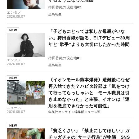
持田香織の現在地#2
エンタメ
黒島暁生
2026.08.07
NEW
「子どもにとっては私しか母親がいな
い」持田香織が語る、ELTデビュー30周
年と“歌手”よりも大切にしたかった時間
持田香織の現在地#1
エンタメ
2026.08.07
黒島暁生
NEW
《イオンモール熊本爆発》避難後になぜ
再入館できた？ハビタ幹部は「気をつけ
て行ってらっしゃいと…モール職員は引
き止めなかった」と主張、イオンは「運
用を徹底できなかった可能性」
ニュース
2026.08.07
集英社オンライン編集部ニュース班
NEW
「貧乏くさい」「禁止にしてほしい」ガ
チャガチャの“サーチ行為”が物議 SNS