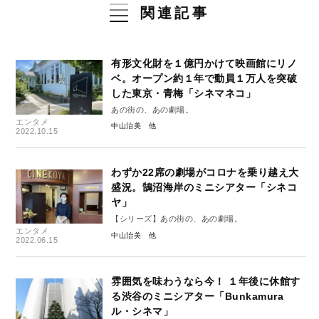
関連記事
有形文化財を１億円かけて映画館にリノ
ベ。オープン約１年で動員１万人を突破
した東京・青梅「シネマネコ」
あの街の、あの劇場。
エンタメ
中山治美
2022.10.15
わずか22席の劇場がコロナを乗り越え大
盛況。鵠沼海岸のミニシアター「シネコ
ヤ」
【シリーズ】あの街の、あの劇場。
エンタメ
中山治美
2022.06.15
雰囲気を味わうなら今！ １年後に休館す
る渋谷のミニシアター「Bunkamura
ル・シネマ」