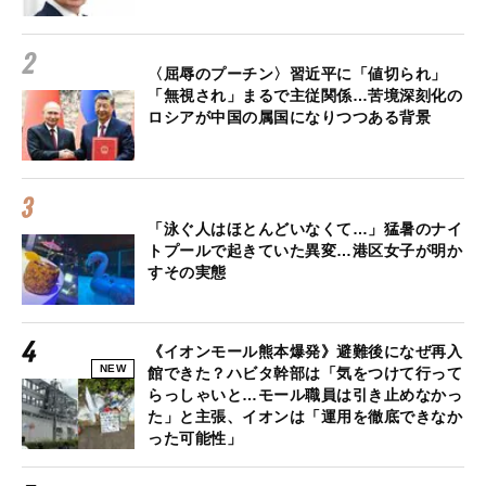
〈屈辱のプーチン〉習近平に「値切られ」
「無視され」まるで主従関係…苦境深刻化の
ロシアが中国の属国になりつつある背景
「泳ぐ人はほとんどいなくて…」猛暑のナイ
トプールで起きていた異変…港区女子が明か
すその実態
《イオンモール熊本爆発》避難後になぜ再入
NEW
館できた？ハビタ幹部は「気をつけて行って
らっしゃいと…モール職員は引き止めなかっ
た」と主張、イオンは「運用を徹底できなか
った可能性」