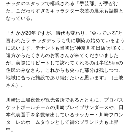
チッタのスタッフで構成される「手芸部」が手がけ
た、こだわりすぎるキャラクター衣装の展示も話題と
なっている。
「たかが20年ですが、時代も変わり、“尖っている”と
言われたラ チッタデッラも街に馴染み始めているよう
に思います。テナントも当初は“神奈川初出店”が多く、
遠方からたくさんのお客さんが来てくださいました
が、実際にリピートして訪れてくれるのは半径5kmの
住民のみなさん。これからも尖った部分は残しつつ、
地域に合った施設であり続けたいと思います」（土岐
さん）。
川崎は工場夜景が観光名所であるとともに、プロバス
ケットボールチームの川崎ブレイブサンダースや、日
本代表選手を多数輩出しているサッカー・川崎フロン
ターレのホームタウンとして街のブランド力も上昇
中。