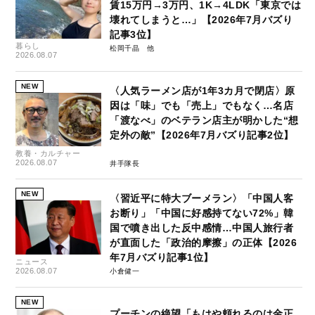
賃15万円→3万円、1K→4LDK「東京では
壊れてしまうと…」【2026年7月バズり
記事3位】
暮らし
松岡千晶
2026.08.07
NEW
〈人気ラーメン店が1年3カ月で閉店〉原
因は「味」でも「売上」でもなく…名店
「渡なべ」のベテラン店主が明かした“想
定外の敵”【2026年7月バズり記事2位】
教養・カルチャー
2026.08.07
井手隊長
NEW
〈習近平に特大ブーメラン〉「中国人客
お断り」「中国に好感持てない72%」韓
国で噴き出した反中感情…中国人旅行者
が直面した「政治的摩擦」の正体【2026
年7月バズり記事1位】
ニュース
2026.08.07
小倉健一
NEW
プーチンの絶望「もはや頼れるのは金正