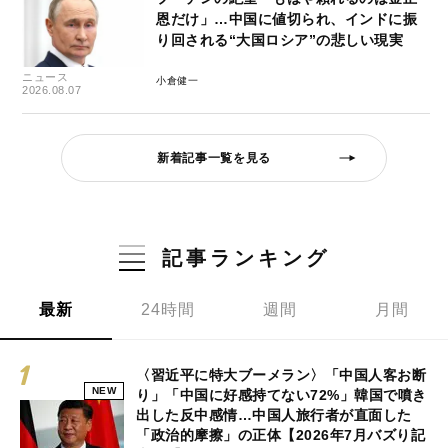
恩だけ」…中国に値切られ、インドに振
り回される“大国ロシア”の悲しい現実
ニュース
小倉健一
2026.08.07
新着記事一覧を見る
記事ランキング
最新
24時間
週間
月間
〈習近平に特大ブーメラン〉「中国人客お断
NEW
り」「中国に好感持てない72%」韓国で噴き
出した反中感情…中国人旅行者が直面した
「政治的摩擦」の正体【2026年7月バズり記