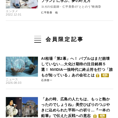
プラン』に学ぶ、夢の叶え方
ヨガの伝道師・仁平美香の“ととのう”映画⑨
エンタメ
仁平美香
2022.12.01
会員限定記事
AI相場「第2幕」へ！ バブルはまだ崩壊
していない…大化け期待の注目銘柄５
選！ NVIDIA一強時代に終止符を打つ「誰
もが知っている」あの会社とは
有料
ニュース
石井僚一
2026.08.03
「あの時、広島の人たちは、もっと熱か
ったのでしょうね」美空ひばりのつぶや
きに込められた平和への祈り…『一本の
鉛筆』で伝えた反戦への意志
有料