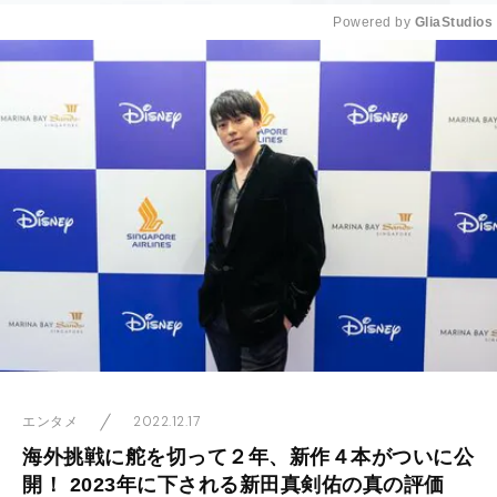
Powered by 
GliaStudios
Mute
2022.12.17
エンタメ
海外挑戦に舵を切って２年、新作４本がついに公
開！ 2023年に下される新田真剣佑の真の評価