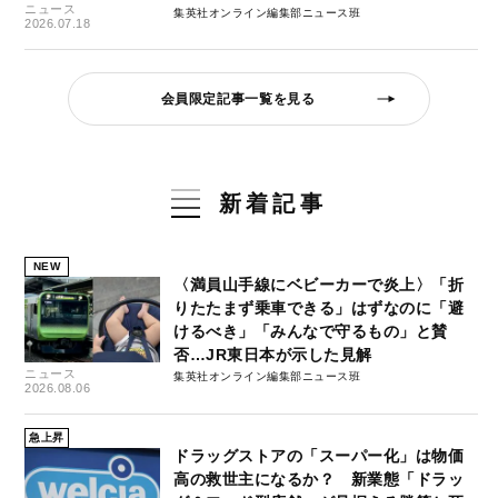
ニュース
集英社オンライン編集部ニュース班
2026.07.18
会員限定記事一覧を見る
新着記事
NEW
〈満員山手線にベビーカーで炎上〉「折
りたたまず乗車できる」はずなのに「避
けるべき」「みんなで守るもの」と賛
否…JR東日本が示した見解
ニュース
集英社オンライン編集部ニュース班
2026.08.06
急上昇
ドラッグストアの「スーパー化」は物価
高の救世主になるか？ 新業態「ドラッ