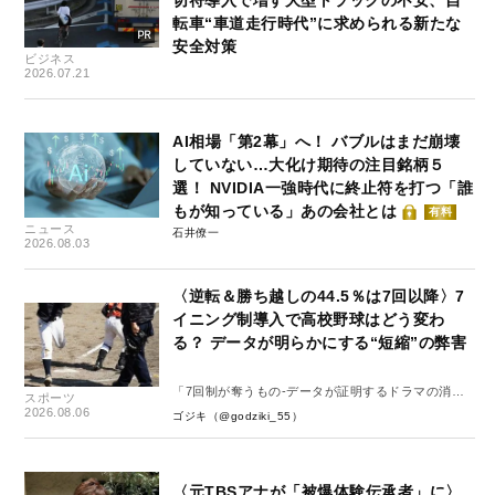
切符導入で増す大型トラックの不安、自
転車“車道走行時代”に求められる新たな
安全対策
ビジネス
2026.07.21
AI相場「第2幕」へ！ バブルはまだ崩壊
していない…大化け期待の注目銘柄５
選！ NVIDIA一強時代に終止符を打つ「誰
もが知っている」あの会社とは
有料
ニュース
石井僚一
2026.08.03
〈逆転＆勝ち越しの44.5％は7回以降〉7
イニング制導入で高校野球はどう変わ
る？ データが明らかにする“短縮”の弊害
「7回制が奪うもの-データが証明するドラマの消
スポーツ
失-」
2026.08.06
ゴジキ（@godziki_55）
〈元TBSアナが「被爆体験伝承者」に〉