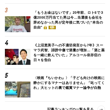
「もうお金はないです」20年前、ロト6で３
億2000万円当てた男は今…当選後も会社を
辞めなかった男が定年後に気づいた“本当の
自由”
有料
《上沼恵美子への不適切発言から7年》スー
マラ武智、誹謗中傷で酒量が増加…「酒と薬
を一緒に飲んでいた」アルコール依存症の
日々を告白
〈映画『ちいかわ』〉「子ども向けの映画に
静かにするマナーはありません」「叱ってく
れ」大ヒットの裏で鑑賞マナー論争が白熱
記事ランキングの一覧を見る