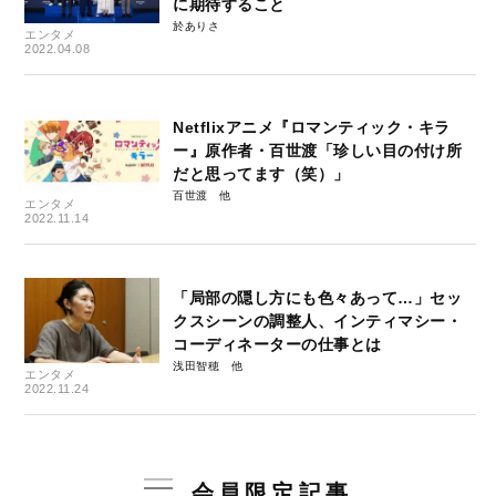
に期待すること
於ありさ
エンタメ
2022.04.08
Netflixアニメ『ロマンティック・キラ
ー』原作者・百世渡「珍しい目の付け所
だと思ってます（笑）」
百世渡
エンタメ
2022.11.14
「局部の隠し方にも色々あって…」セッ
クスシーンの調整人、インティマシー・
コーディネーターの仕事とは
浅田智穂
エンタメ
2022.11.24
会員限定記事