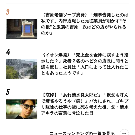
〈吉原老舗ソープ摘発〉「刑事告発したのは
私です」内部通報した元従業員が明かす“そ
の後”と激震の吉原「次はどの店がやられる
のか」
《イオン爆発》「売上金を金庫に戻すよう指
示した？」死者２名のハビタの店長に問うと
涙を流し…社員は「入口によっては入れたこ
ともあったようです」
【哀悼】「あれ清水良太郎だ」「親父も呼ん
で麻雀やろうや（笑）」バカにされ、ゴキブ
リ駆除の仕事の後に死を考えた後、父・清水
アキラの言葉に号泣した日
ニュースランキングの一覧を見る