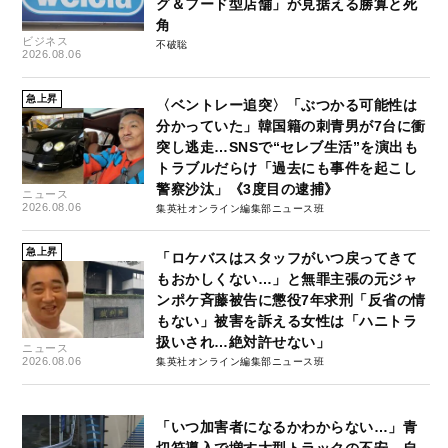
グ＆フード型店舗」が見据える勝算と死
角
ビジネス
不破聡
2026.08.06
急上昇
〈ベントレー追突〉「ぶつかる可能性は
分かっていた」韓国籍の刺青男が7台に衝
突し逃走…SNSで“セレブ生活”を演出も
トラブルだらけ「過去にも事件を起こし
警察沙汰」《3度目の逮捕》
ニュース
2026.08.06
集英社オンライン編集部ニュース班
急上昇
「ロケバスはスタッフがいつ戻ってきて
もおかしくない…」と無罪主張の元ジャ
ンポケ斉藤被告に懲役7年求刑「反省の情
もない」被害を訴える女性は「ハニトラ
扱いされ…絶対許せない」
ニュース
2026.08.06
集英社オンライン編集部ニュース班
「いつ加害者になるかわからない…」青