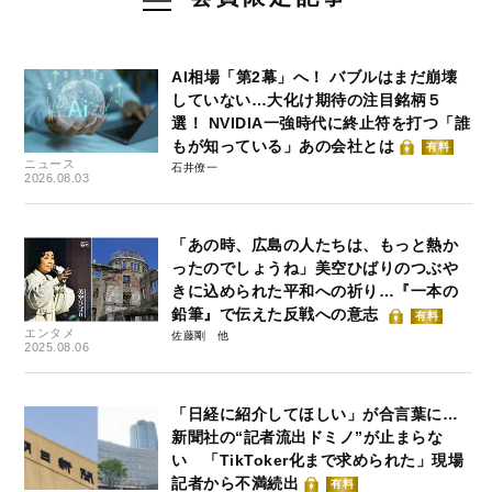
AI相場「第2幕」へ！ バブルはまだ崩壊
していない…大化け期待の注目銘柄５
選！ NVIDIA一強時代に終止符を打つ「誰
もが知っている」あの会社とは
有料
ニュース
石井僚一
2026.08.03
「あの時、広島の人たちは、もっと熱か
ったのでしょうね」美空ひばりのつぶや
きに込められた平和への祈り…『一本の
鉛筆』で伝えた反戦への意志
有料
エンタメ
佐藤剛
2025.08.06
「日経に紹介してほしい」が合言葉に…
新聞社の“記者流出ドミノ”が止まらな
い 「TikToker化まで求められた」現場
記者から不満続出
有料