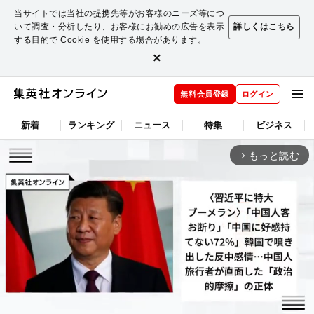
当サイトでは当社の提携先等がお客様のニーズ等につ
いて調査・分析したり、お客様にお勧めの広告を表示
詳しくはこちら
する目的で Cookie を使用する場合があります。
×
無料会員登録
ログイン
新着
ランキング
ニュース
特集
ビジネス
もっと読む
arrow_forward_ios