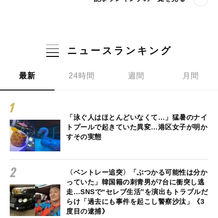
ニュースランキング
最新
24時間
週間
月間
「泳ぐ人はほとんどいなくて…」猛暑のナイ
トプールで起きていた異変…港区女子が明か
すその実態
〈ベントレー追突〉「ぶつかる可能性は分か
っていた」韓国籍の刺青男が7台に衝突し逃
走…SNSで“セレブ生活”を演出もトラブルだ
らけ「過去にも事件を起こし警察沙汰」《3
度目の逮捕》