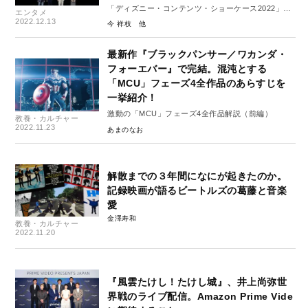
「ディズニー・コンテンツ・ショーケース2022」レ
エンタメ
ポート１
2022.12.13
今 祥枝
最新作『ブラックパンサー／ワカンダ・
フォーエバー』で完結。混沌とする
「MCU」フェーズ4全作品のあらすじを
一挙紹介！
激動の「MCU」フェーズ4全作品解説（前編）
教養・カルチャー
2022.11.23
あまのなお
解散までの３年間になにが起きたのか。
記録映画が語るビートルズの葛藤と音楽
愛
金澤寿和
教養・カルチャー
2022.11.20
『風雲たけし！たけし城』、井上尚弥世
界戦のライブ配信。Amazon Prime Vide