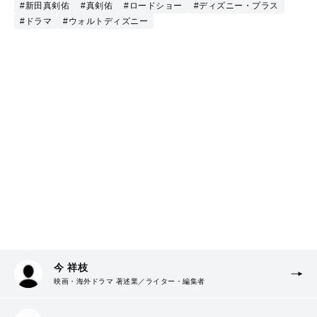
#新田真剣佑
#真剣佑
#ロードショー
#ディズニー・プラス
#ドラマ
#ウォルトディズニー
今 祥枝
映画・海外ドラマ 著述業／ライター・編集者