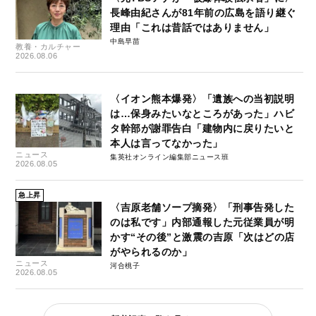
長峰由紀さんが81年前の広島を語り継ぐ
理由「これは昔話ではありません」
中島早苗
教養・カルチャー
2026.08.06
〈イオン熊本爆発〉「遺族への当初説明
は…保身みたいなところがあった」ハビ
タ幹部が謝罪告白「建物内に戻りたいと
本人は言ってなかった」
ニュース
集英社オンライン編集部ニュース班
2026.08.05
急上昇
〈吉原老舗ソープ摘発〉「刑事告発した
のは私です」内部通報した元従業員が明
かす“その後”と激震の吉原「次はどの店
がやられるのか」
ニュース
河合桃子
2026.08.05