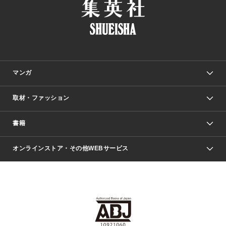
マンガ
取材・ファッション
少年マンガ
週刊少年ジャンプ
書籍
ファッション・美容
青年マンガ
ジャンプSQ.
Seventeen
週刊ヤングジャンプ
オンラインストア・その他WEBサービス
文芸・文庫・総合
芸能・情報・スポーツ
少女マンガ
Vジャンプ
non-no Web
ヤングジャンプ定期購読デジタル
すばる
Myojo
オンラインストア
りぼん
学芸・ノンフィクション・新書
最強ジャンプ
女性マンガ
@BAILA
ヤンジャン＋
小説すばる
週プレNEWS
マーガレット
集英社OTOコンテンツ
集英社 学芸編集部
少年ジャンプ＋
その他WEBサービス
クッキー
ライトノベル・ノベライズ
MAQUIA ONLINE
となりのヤングジャンプ
集英社 文芸ステーション
週プレ グラジャパ！
別冊マーガレット
SHUEISHA MANGA-ART HERITAGE
集英社 ビジネス書
ゼブラック
ココハナ
SHUEISHA ADNAVI
SPUR.JP
集英社Webマガジン Cobalt