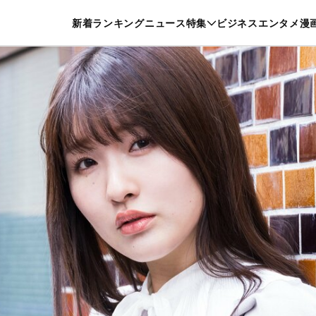
特集一覧を見る
漫画一覧を見る
新着
ランキング
ニュース
特集
ビジネス
エンタメ
漫
養・カルチャー
暮らし
スポーツ
ヘルスケア
美容
グルメ