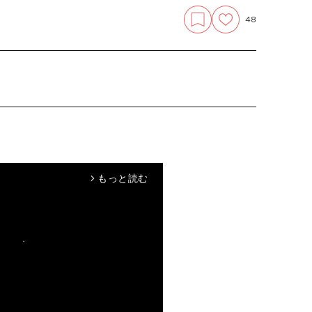
48
もっと読む
arrow_forward_ios