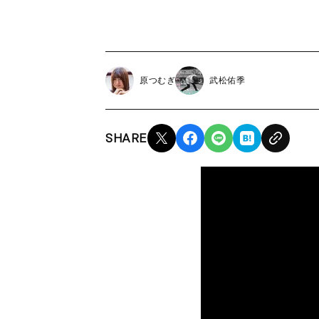
原つむぎ
武松佑季
SHARE