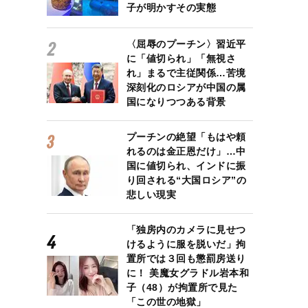
子が明かすその実態
〈屈辱のプーチン〉習近平
に「値切られ」「無視さ
れ」まるで主従関係…苦境
深刻化のロシアが中国の属
国になりつつある背景
プーチンの絶望「もはや頼
れるのは金正恩だけ」…中
国に値切られ、インドに振
り回される“大国ロシア”の
悲しい現実
「独房内のカメラに見せつ
けるように服を脱いだ」拘
置所では３回も懲罰房送り
に！ 美魔女グラドル岩本和
子（48）が拘置所で見た
「この世の地獄」