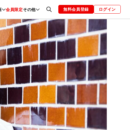
無料会員登録
ログイン
画
会員限定
その他
ファッション
恋愛・結婚
編集部
お知らせ