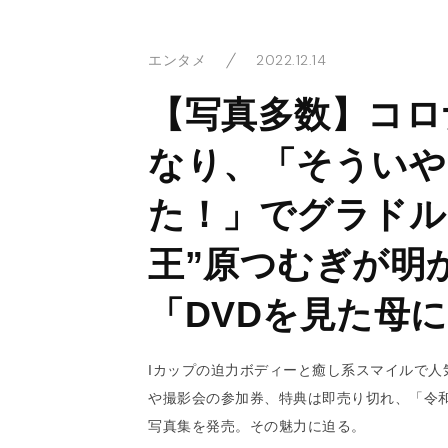
2022.12.14
エンタメ
【写真多数】コロ
なり、「そういや
た！」でグラドル
王”原つむぎが明
「DVDを見た母
Iカップの迫力ボディーと癒し系スマイルで人
や撮影会の参加券、特典は即売り切れ、「令和
写真集を発売。その魅力に迫る。