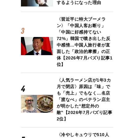
するようになった理由
〈習近平に特大ブーメラ
ン〉「中国人客お断り」
「中国に好感持てない
72%」韓国で噴き出した反
中感情…中国人旅行者が直
面した「政治的摩擦」の正
体【2026年7月バズり記事1
位】
〈人気ラーメン店が1年3カ
月で閉店〉原因は「味」で
も「売上」でもなく…名店
「渡なべ」のベテラン店主
が明かした“想定外の
敵”【2026年7月バズり記事
2位】
〈冷やしキュウリで510人