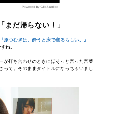
Powered by 
GliaStudios
M
「まだ帰らない！」
u
t
『原つむぎは、酔うと床で寝るらしい。』
e
ですね。
ーが打ち合わせのときにぼそっと言った言葉
さって。そのままタイトルになっちゃいまし