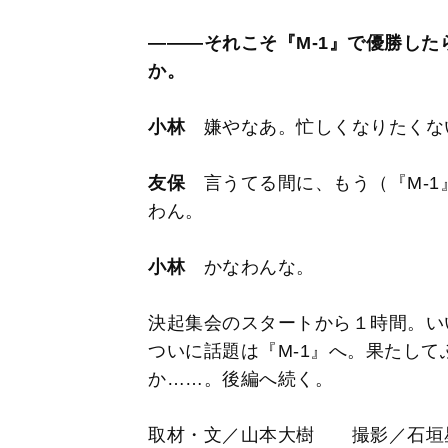
―――それこそ『M-1』で優勝し
か。
小林
嫌やなあ。忙しくなりたくな
友保
言うてる間に、もう（『M-1
わん。
小林
かなわんな。
決起集会のスタートから１時間。い
ついに話題は『M-1』へ。果たし
か……。
後編へ続く。
取材・文／山本大樹 撮影／石垣