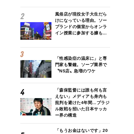
風俗店が現役女子大生だら
けになっている理由。ソー
プランドの個室からオンラ
イン授業に参加する嬢も…
「性感染症の温床に」と専
門家も警鐘。ソープ業界で
〝NS店〟急増のワケ
「森保監督には誰も何も言
えない」メディアも身内も
批判を避けた4年間…ブラジ
ル敗戦を招いた日本サッカ
ー界の構造
「もうお金はないです」20