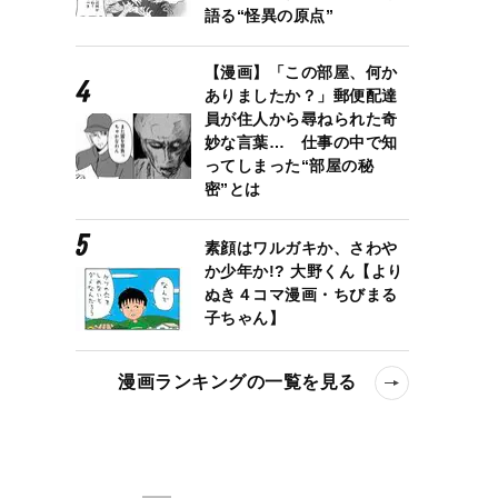
語る“怪異の原点”
【漫画】「この部屋、何か
ありましたか？」郵便配達
員が住人から尋ねられた奇
妙な言葉… 仕事の中で知
ってしまった“部屋の秘
密”とは
素顔はワルガキか、さわや
か少年か!? 大野くん【より
ぬき４コマ漫画・ちびまる
子ちゃん】
漫画ランキングの一覧を見る