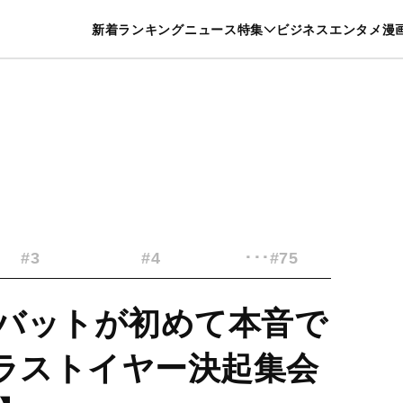
特集一覧を見る
漫画一覧を見る
新着
ランキング
ニュース
特集
ビジネス
エンタメ
漫
養・カルチャー
暮らし
スポーツ
ヘルスケア
美容
グルメ
#3
#4
･･･#75
バットが初めて本音で
』ラストイヤー決起集会