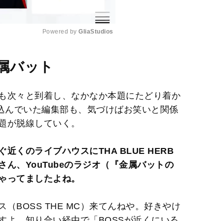
Powered by 
GliaStudios
M
と金属バット
u
t
も次々と到着し、なかなか本題にたどり着か
e
気込んでいた編集部も、気づけばお笑いと関係
題が脱線していく。
くのライブハウスにTHA BLUE HERB
ん、YouTubeのラジオ（『金属バットの
ゃってましたよね。
BOSS THE MC）来てんねや。好きやけ
すよ。知り合い経由で「BOSSが近くにいる