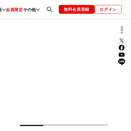
無料会員登録
ログイン
画
会員限定
その他
ファッション
恋愛・結婚
編集部
お知らせ