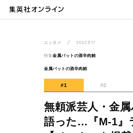
教
2022.11.17
エンタメ
特集
金属バットの酒辛肉鮪
金属バットの酒辛肉鮪
#1
#2
無頼派芸人・金属
語った…『M-1