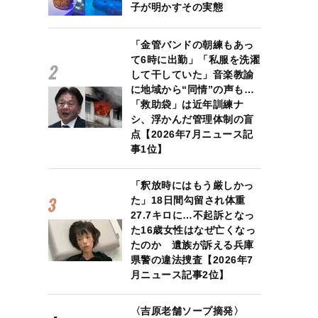
子が明かすその実態
「金管バンドの朝練もあっ
て6時に出勤」「私服を洗濯
して干していた」音楽教諭
に地域から“同情”の声も…
「救助袋」は近年訓練ナ
シ、浮かんだ管理体制の盲
点【2026年7月ニュース記
事1位】
「釈放時にはもう厳しかっ
た」18日間勾留され体重
27.7キロに…不起訴となっ
た16歳女性はなぜ亡くなっ
たのか 遺族が訴える兵庫
県警の違法捜査【2026年7
月ニュース記事2位】
〈吉原老舗ソープ摘発〉