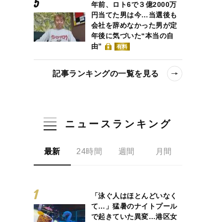
年前、ロト6で３億2000万
円当てた男は今…当選後も
会社を辞めなかった男が定
年後に気づいた“本当の自
由”
有料
記事ランキングの一覧を見る
ニュースランキング
最新
24時間
週間
月間
「泳ぐ人はほとんどいなく
て…」猛暑のナイトプール
で起きていた異変…港区女