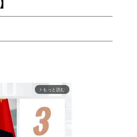
】
もっと読む
arrow_forward_ios