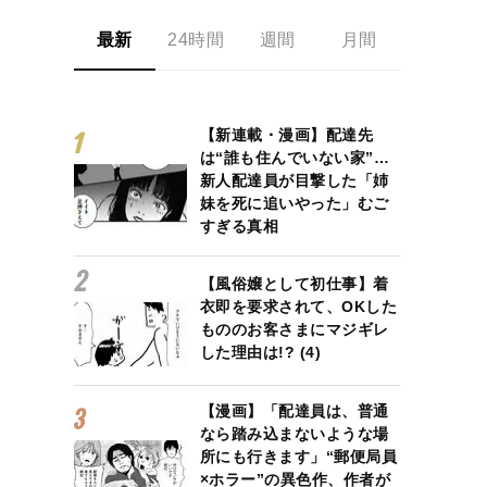
最新
24時間
週間
月間
【新連載・漫画】配達先
は“誰も住んでいない家”…
新人配達員が目撃した「姉
妹を死に追いやった」むご
すぎる真相
【風俗嬢として初仕事】着
衣即を要求されて、OKした
もののお客さまにマジギレ
した理由は!? (4)
【漫画】「配達員は、普通
なら踏み込まないような場
所にも行きます」“郵便局員
×ホラー”の異色作、作者が