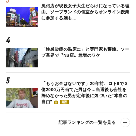
風俗店が現役女子大生だらけになっている理
由。ソープランドの個室からオンライン授業
に参加する嬢も…
「性感染症の温床に」と専門家も警鐘。ソー
プ業界で〝NS店〟急増のワケ
「もうお金はないです」20年前、ロト6で３
億2000万円当てた男は今…当選後も会社を
辞めなかった男が定年後に気づいた“本当の
自由”
有料
記事ランキングの一覧を見る