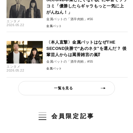
コミ「優勝したらギャラもっと一気に上
がんねん！」
金属バットの「酒辛肉鮪」#56
エンタメ
2026.05.22
金属バット
〈本人直撃〉金属バットはなぜTHE
SECOND決勝で“あのネタ”を選んだ？ 後
輩芸人からは罵詈雑言の嵐⁉
金属バットの「酒辛肉鮪」#55
エンタメ
金属バット
2026.05.22
一覧を見る
会員限定記事