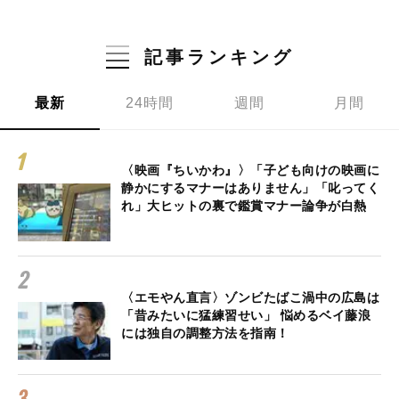
記事ランキング
最新
24時間
週間
月間
〈映画『ちいかわ』〉「子ども向けの映画に
静かにするマナーはありません」「叱ってく
れ」大ヒットの裏で鑑賞マナー論争が白熱
〈エモやん直言〉ゾンビたばこ渦中の広島は
「昔みたいに猛練習せい」 悩めるベイ藤浪
には独自の調整方法を指南！