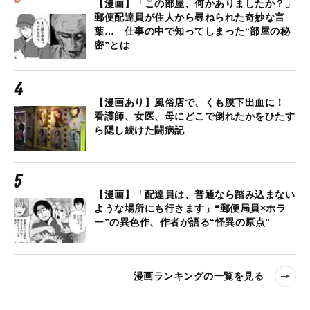
【漫画】「この部屋、何かありましたか？」
郵便配達員が住人から尋ねられた奇妙な言
葉… 仕事の中で知ってしまった“部屋の秘
密”とは
【漫画あり】風俗店で、くも膜下出血に！
看護師、女医、母にどこで倒れたかをひたす
ら隠し続けた闘病記
【漫画】「配達員は、普通なら踏み込まない
ような場所にも行きます」“郵便局員×ホラ
ー”の異色作、作者が語る“怪異の原点”
漫画ランキングの一覧を見る