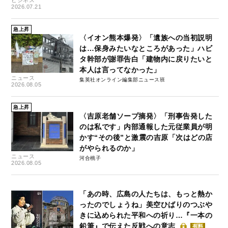
2026.07.21
急上昇
〈イオン熊本爆発〉「遺族への当初説明
は…保身みたいなところがあった」ハビ
タ幹部が謝罪告白「建物内に戻りたいと
本人は言ってなかった」
ニュース
集英社オンライン編集部ニュース班
2026.08.05
急上昇
〈吉原老舗ソープ摘発〉「刑事告発した
のは私です」内部通報した元従業員が明
かす“その後”と激震の吉原「次はどの店
がやられるのか」
ニュース
河合桃子
2026.08.05
「あの時、広島の人たちは、もっと熱か
ったのでしょうね」美空ひばりのつぶや
きに込められた平和への祈り…『一本の
鉛筆』で伝えた反戦への意志
有料