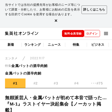
当サイトでは当社の提携先等がお客様のニーズ等につ
いて調査・分析したり、お客様にお勧めの広告を表示
詳しくはこちら
する目的で Cookie を使用する場合があります。
×
無料会員登録
ログイン
新着
ランキング
ニュース
特集
ビジネス
2022.11.17
エンタメ
金属バットの酒辛肉鮪
特集
金属バットの酒辛肉鮪
#1
#2
#3
#4
･･･#75
無頼派芸人・金属バットが初めて本音で語った…
『M-1』ラストイヤー決起集会【ノーカット掲
載】