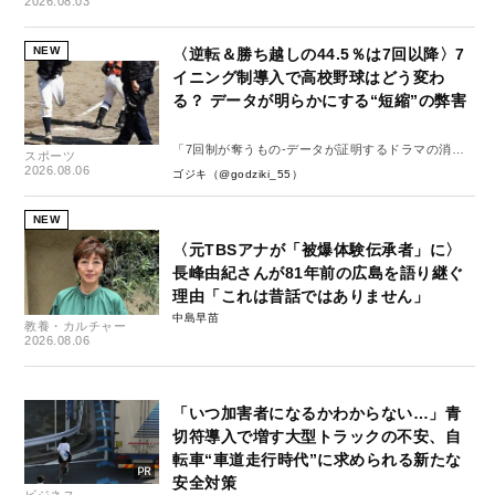
2026.08.03
NEW
〈逆転＆勝ち越しの44.5％は7回以降〉7
イニング制導入で高校野球はどう変わ
る？ データが明らかにする“短縮”の弊害
「7回制が奪うもの-データが証明するドラマの消
スポーツ
失-」
2026.08.06
ゴジキ（@godziki_55）
NEW
〈元TBSアナが「被爆体験伝承者」に〉
長峰由紀さんが81年前の広島を語り継ぐ
理由「これは昔話ではありません」
中島早苗
教養・カルチャー
2026.08.06
「いつ加害者になるかわからない…」青
切符導入で増す大型トラックの不安、自
転車“車道走行時代”に求められる新たな
安全対策
ビジネス