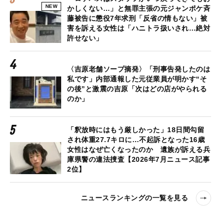
NEW
かしくない…」と無罪主張の元ジャンポケ斉
藤被告に懲役7年求刑「反省の情もない」被
害を訴える女性は「ハニトラ扱いされ…絶対
許せない」
〈吉原老舗ソープ摘発〉「刑事告発したのは
私です」内部通報した元従業員が明かす“そ
の後”と激震の吉原「次はどの店がやられる
のか」
「釈放時にはもう厳しかった」18日間勾留
され体重27.7キロに…不起訴となった16歳
女性はなぜ亡くなったのか 遺族が訴える兵
庫県警の違法捜査【2026年7月ニュース記事
2位】
ニュースランキングの一覧を見る