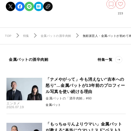
223
TOP
特集
金属バットの酒辛肉鮪
無頼派芸人・金属バットが初めて本
金属バットの酒辛肉鮪
特集一覧
「ナメやがって」今も消えない“吉本への
怒り”…金属バットが13年前のプロフィー
ル写真を使い続ける理由
金属バットの「酒辛肉鮪」#60
エンタメ
金属バット
2026.07.19
「もっちゅりんよりウマい」金属バット
が教える“本当にウマいミスド”ベスト3…