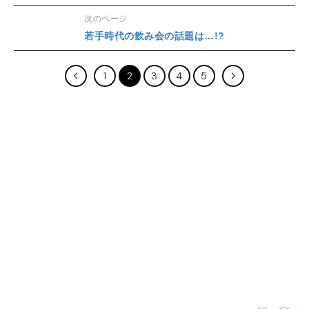
次のページ
若手時代の飲み会の話題は…!?
1
2
3
4
5