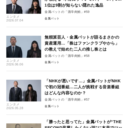
1位は9割が知らない隠れた逸品
金属バットの「酒辛肉鮪」#59
エンタメ
金属バット
2026.07.04
無頼派芸人・金属バットが語るまさかの
資産運用…「株はファンクラブやから」
の教えで始めた二人の推し株とは
金属バットの「酒辛肉鮪」#58
エンタメ
金属バット
2026.06.06
「NHKが悪いです…」金属バットがNHK
で初の冠番組…二人が挑戦する音楽番組
はどんな内容なのか？
金属バットの「酒辛肉鮪」#57
エンタメ
金属バット
2026.05.28
「勝ったと思ってた」金属バットが“THE
SECOND卒業したくない説”に本音でツッ