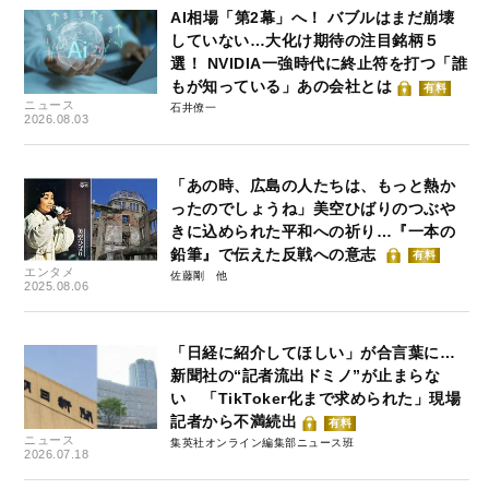
AI相場「第2幕」へ！ バブルはまだ崩壊
していない…大化け期待の注目銘柄５
選！ NVIDIA一強時代に終止符を打つ「誰
もが知っている」あの会社とは
有料
ニュース
石井僚一
2026.08.03
「あの時、広島の人たちは、もっと熱か
ったのでしょうね」美空ひばりのつぶや
きに込められた平和への祈り…『一本の
鉛筆』で伝えた反戦への意志
有料
エンタメ
佐藤剛
2025.08.06
「日経に紹介してほしい」が合言葉に…
新聞社の“記者流出ドミノ”が止まらな
い 「TikToker化まで求められた」現場
記者から不満続出
有料
ニュース
集英社オンライン編集部ニュース班
2026.07.18