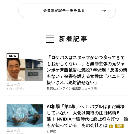
会員限定記事一覧を見る
新着記事
NEW
「ロケバスはスタッフがいつ戻ってきて
もおかしくない…」と無罪主張の元ジャ
ンポケ斉藤被告に懲役7年求刑「反省の情
もない」被害を訴える女性は「ハニトラ
扱いされ…絶対許せない」
ニュース
2026.08.06
集英社オンライン編集部ニュース班
AI相場「第2幕」へ！ バブルはまだ崩壊
していない…大化け期待の注目銘柄５
選！ NVIDIA一強時代に終止符を打つ「誰
もが知っている」あの会社とは
有料
ニュース
石井僚一