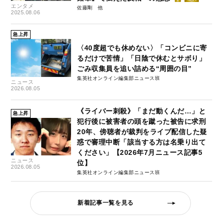
エンタメ
佐藤剛
2025.08.06
急上昇
〈40度超でも休めない〉「コンビニに寄
るだけで苦情」「日陰で休むとサボり」
ごみ収集員を追い詰める“周囲の目”
集英社オンライン編集部ニュース班
ニュース
2026.08.05
《ライバー刺殺》「まだ動くんだ…」と
急上昇
犯行後に被害者の頭を蹴った被告に求刑
20年、傍聴者が裁判をライブ配信した疑
惑で審理中断「該当する方は名乗り出て
ください」【2026年7月ニュース記事5
ニュース
位】
2026.08.05
集英社オンライン編集部ニュース班
新着記事一覧を見る