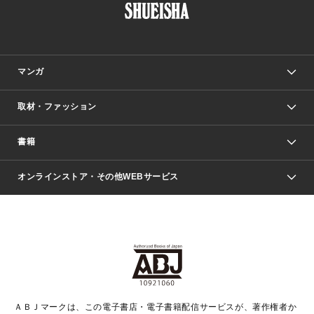
マンガ
取材・ファッション
少年マンガ
週刊少年ジャンプ
書籍
ファッション・美容
青年マンガ
ジャンプSQ.
Seventeen
週刊ヤングジャンプ
オンラインストア・その他WEBサービス
文芸・文庫・総合
芸能・情報・スポーツ
少女マンガ
Vジャンプ
non-no Web
ヤングジャンプ定期購読デジタル
すばる
Myojo
オンラインストア
りぼん
学芸・ノンフィクション・新書
最強ジャンプ
女性マンガ
@BAILA
ヤンジャン＋
小説すばる
週プレNEWS
マーガレット
集英社OTOコンテンツ
集英社 学芸編集部
少年ジャンプ＋
その他WEBサービス
クッキー
ライトノベル・ノベライズ
MAQUIA ONLINE
となりのヤングジャンプ
集英社 文芸ステーション
週プレ グラジャパ！
別冊マーガレット
SHUEISHA MANGA-ART HERITAGE
集英社 ビジネス書
ゼブラック
ココハナ
SHUEISHA ADNAVI
SPUR.JP
集英社Webマガジン Cobalt
グランドジャンプ
web 集英社文庫
キッズ
web Sportiva
マンガMee
ジャンプキャラクターズストア
集英社新書
ジャンプルーキー！
月刊オフィスユー
ＡＢＪマークは、この電子書店・電子書籍配信サービスが、著作権者か
EDITOR'S LAB
LEE
集英社オレンジ文庫
ウルトラジャンプ