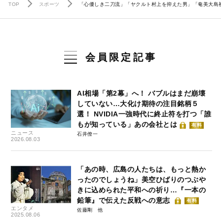
TOP
スポーツ
「心優しき二刀流」「ヤクルト村上を抑えた男」「奄美大島初
会員限定記事
AI相場「第2幕」へ！ バブルはまだ崩壊
していない…大化け期待の注目銘柄５
選！ NVIDIA一強時代に終止符を打つ「誰
もが知っている」あの会社とは
有料
ニュース
石井僚一
2026.08.03
「あの時、広島の人たちは、もっと熱か
ったのでしょうね」美空ひばりのつぶや
きに込められた平和への祈り…『一本の
鉛筆』で伝えた反戦への意志
有料
エンタメ
佐藤剛
2025.08.06