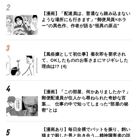
【漫画】「配達員は、普通なら踏み込まない
ような場所にも行きます」“郵便局員×ホラ
ー”の異色作、作者が語る“怪異の原点”
【風俗嬢として初仕事】着衣即を要求され
て、OKしたもののお客さまにマジギレした
理由は!? (4)
【漫画】「この部屋、何かありましたか？」
郵便配達員が住人から尋ねられた奇妙な言
葉… 仕事の中で知ってしまった“部屋の秘
密”とは
【漫画あり】毎日全裸でバットを振り、飼い
猫まで殺した男と向き合う…精神障害者の説