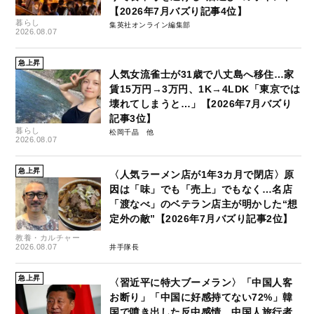
【2026年7月バズり記事4位】
暮らし
集英社オンライン編集部
2026.08.07
急上昇
人気女流雀士が31歳で八丈島へ移住…家
賃15万円→3万円、1K→4LDK「東京では
壊れてしまうと…」【2026年7月バズり
記事3位】
暮らし
松岡千晶
2026.08.07
急上昇
〈人気ラーメン店が1年3カ月で閉店〉原
因は「味」でも「売上」でもなく…名店
「渡なべ」のベテラン店主が明かした“想
定外の敵”【2026年7月バズり記事2位】
教養・カルチャー
2026.08.07
井手隊長
急上昇
〈習近平に特大ブーメラン〉「中国人客
お断り」「中国に好感持てない72%」韓
国で噴き出した反中感情…中国人旅行者