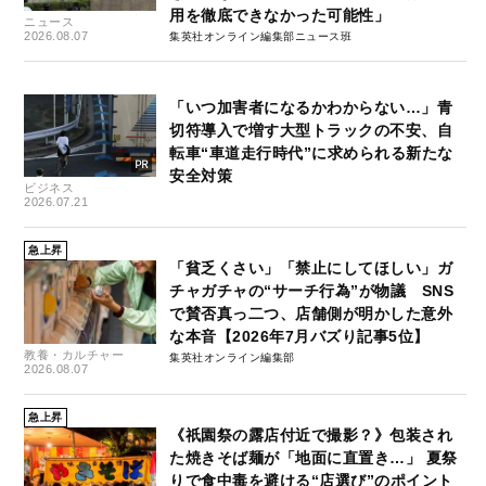
用を徹底できなかった可能性」
ニュース
2026.08.07
集英社オンライン編集部ニュース班
「いつ加害者になるかわからない…」青
切符導入で増す大型トラックの不安、自
転車“車道走行時代”に求められる新たな
安全対策
ビジネス
2026.07.21
急上昇
「貧乏くさい」「禁止にしてほしい」ガ
チャガチャの“サーチ行為”が物議 SNS
で賛否真っ二つ、店舗側が明かした意外
な本音【2026年7月バズり記事5位】
教養・カルチャー
集英社オンライン編集部
2026.08.07
急上昇
《祇園祭の露店付近で撮影？》包装され
た焼きそば麺が「地面に直置き…」 夏祭
りで食中毒を避ける“店選び”のポイント