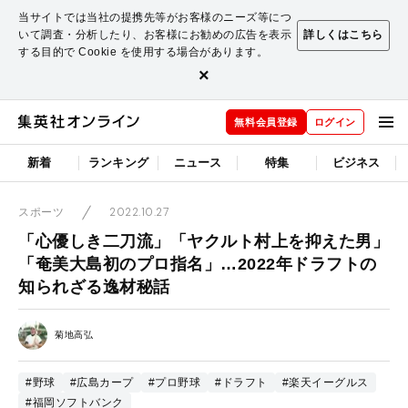
当サイトでは当社の提携先等がお客様のニーズ等につ
いて調査・分析したり、お客様にお勧めの広告を表示
詳しくはこちら
する目的で Cookie を使用する場合があります。
×
無料会員登録
ログイン
新着
ランキング
ニュース
特集
ビジネス
2022.10.27
スポーツ
「心優しき二刀流」「ヤクルト村上を抑えた男」
「奄美大島初のプロ指名」…2022年ドラフトの
知られざる逸材秘話
菊地高弘
#野球
#広島カープ
#プロ野球
#ドラフト
#楽天イーグルス
#福岡ソフトバンク