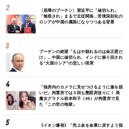
〈屈辱のプーチン〉習近平に「値切られ」
「無視され」まるで主従関係…苦境深刻化の
ロシアが中国の属国になりつつある背景
プーチンの絶望「もはや頼れるのは金正恩だ
け」…中国に値切られ、インドに振り回され
る“大国ロシア”の悲しい現実
「独房内のカメラに見せつけるように服を脱
いだ」拘置所では３回も懲罰房送りに！ 美
魔女グラドル岩本和子（48）が拘置所で見
た「この世の地獄」
《イオン爆発》「売上金を金庫に戻すよう指