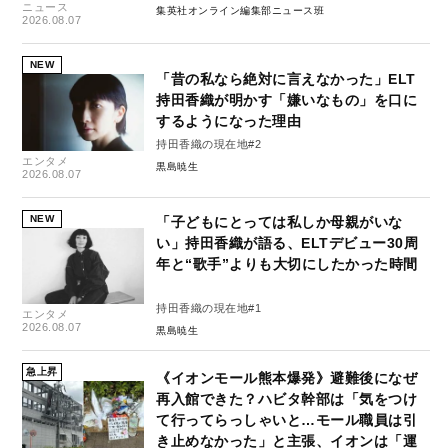
ニュース
集英社オンライン編集部ニュース班
2026.08.07
NEW
「昔の私なら絶対に言えなかった」ELT
持田香織が明かす「嫌いなもの」を口に
するようになった理由
持田香織の現在地#2
エンタメ
黒島暁生
2026.08.07
NEW
「子どもにとっては私しか母親がいな
い」持田香織が語る、ELTデビュー30周
年と“歌手”よりも大切にしたかった時間
持田香織の現在地#1
エンタメ
2026.08.07
黒島暁生
急上昇
《イオンモール熊本爆発》避難後になぜ
再入館できた？ハビタ幹部は「気をつけ
て行ってらっしゃいと…モール職員は引
き止めなかった」と主張、イオンは「運