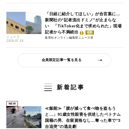
「日経に紹介してほしい」が合言葉に…
新聞社の“記者流出ドミノ”が止まらな
い 「TikToker化まで求められた」現場
記者から不満続出
有料
ニュース
集英社オンライン編集部ニュース班
2026.07.18
会員限定記事一覧を見る
新着記事
NEW
≪飯能≫「腹が減って食べ物を盗もう
と…」91歳女性殺害を供述したベトナム
国籍の男、在留資格なし…奪った車で“3
台追突”の逃走劇