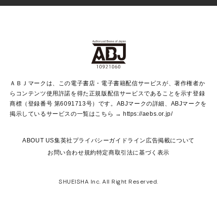
Vジャンプ
non-no Web
ヤングジャンプ定期購読デジタル
すばる
Myojo
オンラインストア
りぼん
学芸・ノンフィクション・新書
最強ジャンプ
女性マンガ
@BAILA
ヤンジャン＋
小説すばる
週プレNEWS
マーガレット
集英社OTOコンテンツ
集英社 学芸編集部
少年ジャンプ＋
その他WEBサービス
クッキー
ライトノベル・ノベライズ
MAQUIA ONLINE
となりのヤングジャンプ
集英社 文芸ステーション
週プレ グラジャパ！
別冊マーガレット
SHUEISHA MANGA-ART HERITAGE
集英社 ビジネス書
ゼブラック
ココハナ
SHUEISHA ADNAVI
SPUR.JP
集英社Webマガジン Cobalt
グランドジャンプ
web 集英社文庫
キッズ
web Sportiva
マンガMee
ジャンプキャラクターズストア
集英社新書
ジャンプルーキー！
月刊オフィスユー
ＡＢＪマークは、この電子書店・電子書籍配信サービスが、著作権者か
EDITOR'S LAB
LEE
集英社オレンジ文庫
ウルトラジャンプ
青春と読書
パラスポ＋！
らコンテンツ使用許諾を得た正規版配信サービスであることを示す登録
集英社みらい文庫
リマコミ＋
HAPPY PLUS STORE
集英社新書プラス
ジャンプTOON
商標（登録番号 第6091713号）です。ABJマークの詳細、ABJマークを
Marisol
シフォン文庫
アジア人物史
S-KIDS.LAND
マンガMeets
掲示しているサービスの一覧はこちら →
https://aebs.or.jp/
shueisha vox
よみタイ
S-MANGA
Web éclat
ダッシュエックス文庫
LEEマルシェ
kotoba
集英社ジャンプリミックス
ABOUT US
集英社プライバシーガイドライン
広告掲載について
T JAPAN:The New York Times Style Magazine
JUMP j BOOKS
お問い合わせ
規約
特定商取引法に基づく表示
SHOP Marisol
e!集英社
集英社コミック文庫
集英社女性誌ポータル
éclat premium
imidas
MEN'S NON-NO WEB
SHUEISHA Inc. All Right Reserved.
mirabella
UOMO
mirabella homme