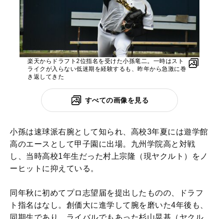
楽天からドラフト2位指名を受けた小孫竜二。一時はスト
ライクが入らない低迷期を経験するも、昨年から急激に巻
き返してきた
すべての画像を見る
小孫は速球派右腕として知られ、高校3年夏には遊学館
高のエースとして甲子園に出場。九州学院高と対戦
し、当時高校1年生だった村上宗隆（現ヤクルト）をノ
ーヒットに抑えている。
同年秋に初めてプロ志望届を提出したものの、ドラフ
ト指名はなし。創価大に進学して腕を磨いた4年後も、
同期生であり、ライバルでもあった杉山晃基（ヤクル