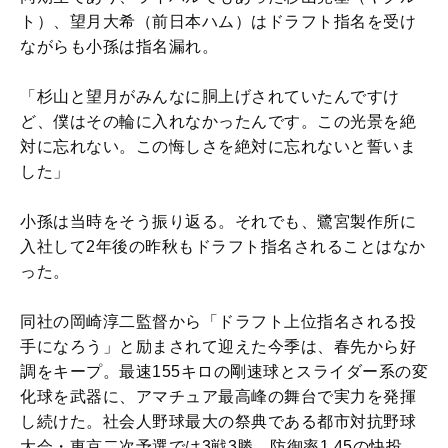
ト）、望月大希（前日本ハム）はドラフト指名を受け
ながらも小孫は指名漏れ。
「杉山と望月がみんなに胴上げされていたんですけ
ど、僕はその輪に入れなかったんです。この光景を絶
対に忘れない。この悔しさを絶対に忘れないと誓いま
した」
小孫は当時をそう振り返る。それでも、鷺宮製作所に
入社して2年後の昨秋もドラフト指名されることはなか
った。
同社の岡崎淳二監督から「ドラフト上位指名される投
手になろう」と励まされて迎えた今季は、春先から好
調をキープ。最速155キロの剛速球とスライダー系の変
化球を武器に、アマチュア最高峰の舞台で実力を発揮
し続けた。社会人野球最大の祭典である都市対抗野球
大会・東京二次予選では3戦3勝、防御率1.45の快投。