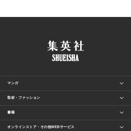
マンガ
取材・ファッション
少年マンガ
週刊少年ジャンプ
書籍
ファッション・美容
青年マンガ
ジャンプSQ.
Seventeen
週刊ヤングジャンプ
オンラインストア・その他WEBサービス
文芸・文庫・総合
芸能・情報・スポーツ
少女マンガ