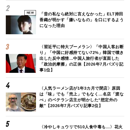
NEW
「昔の私なら絶対に言えなかった」ELT持田
香織が明かす「嫌いなもの」を口にするよう
になった理由
〈習近平に特大ブーメラン〉「中国人客お断
り」「中国に好感持てない72%」韓国で噴き
出した反中感情…中国人旅行者が直面した
「政治的摩擦」の正体【2026年7月バズり記
事1位】
〈人気ラーメン店が1年3カ月で閉店〉原因
は「味」でも「売上」でもなく…名店「渡な
べ」のベテラン店主が明かした“想定外の
敵”【2026年7月バズり記事2位】
〈冷やしキュウリで510人食中毒も…〉花火