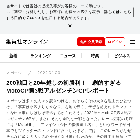
当サイトでは当社の提携先等がお客様のニーズ等につ
いて調査・分析したり、お客様にお勧めの広告を表示
詳しくはこちら
する目的で Cookie を使用する場合があります。
×
無料会員登録
ログイン
新着
ランキング
ニュース
特集
ビジネス
2022.04.09
スポーツ
200戦目と20年越しの初勝利！ 劇的すぎる
MotoGP第3戦アルゼンチンGPレポート
スポーツは多くの人々を惹きつける。おそらくその大きな理由のひとつ
は、「事実は小説よりも奇なり」を地で行く、予想を超えたドラマチッ
クな出来事にしばしば遭遇するからだろう。2022年のMotoGP第３戦ア
ルゼンチンGPが、まさにそんな劇的な一戦となった。レース翌朝の月曜
には「MotoGP」「アレイシ（今回の優勝選手名）」というワードが日
本でもツイッターのトレンドに浮上したほど。では、このレースがなぜ
そんなに多くの人々の心を強く揺り動かしたのか。その理由を紐解いて