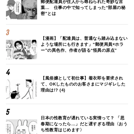
郵便配達員が住人から尋ねられた奇妙な言
葉… 仕事の中で知ってしまった“部屋の秘
密”とは
【漫画】「配達員は、普通なら踏み込まない
ような場所にも行きます」“郵便局員×ホラ
ー”の異色作、作者が語る“怪異の原点”
【風俗嬢として初仕事】着衣即を要求され
て、OKしたもののお客さまにマジギレした
理由は!? (4)
日本の性教育が遅れている実情って？ 「思
春期になったら…」だと遅すぎる理由〈おう
ち性教育はじめます〉