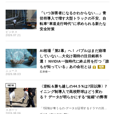
「いつ加害者になるかわからない…」青
切符導入で増す大型トラックの不安、自
転車“車道走行時代”に求められる新たな
安全対策
ビジネス
2026.07.21
AI相場「第2幕」へ！ バブルはまだ崩壊
していない…大化け期待の注目銘柄５
選！ NVIDIA一強時代に終止符を打つ「誰
もが知っている」あの会社とは
有料
ニュース
石井僚一
2026.08.03
NEW
〈逆転＆勝ち越しの44.5％は7回以降〉7
イニング制導入で高校野球はどう変わ
る？ データが明らかにする“短縮”の弊害
「7回制が奪うもの-データが証明するドラマの消
スポーツ
失-」
2026.08.06