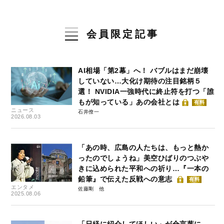
会員限定記事
AI相場「第2幕」へ！ バブルはまだ崩壊
していない…大化け期待の注目銘柄５
選！ NVIDIA一強時代に終止符を打つ「誰
もが知っている」あの会社とは
有料
ニュース
石井僚一
2026.08.03
「あの時、広島の人たちは、もっと熱か
ったのでしょうね」美空ひばりのつぶや
きに込められた平和への祈り…『一本の
鉛筆』で伝えた反戦への意志
有料
エンタメ
佐藤剛
2025.08.06