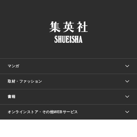
マンガ
取材・ファッション
少年マンガ
週刊少年ジャンプ
書籍
ファッション・美容
青年マンガ
ジャンプSQ.
Seventeen
週刊ヤングジャンプ
オンラインストア・その他WEBサービス
文芸・文庫・総合
芸能・情報・スポーツ
少女マンガ
Vジャンプ
non-no Web
ヤングジャンプ定期購読デジタル
すばる
Myojo
オンラインストア
りぼん
学芸・ノンフィクション・新書
最強ジャンプ
女性マンガ
@BAILA
ヤンジャン＋