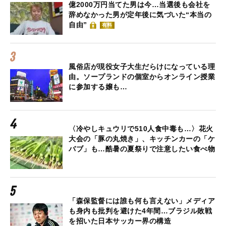
億2000万円当てた男は今…当選後も会社を
辞めなかった男が定年後に気づいた“本当の
自由”
有料
風俗店が現役女子大生だらけになっている理
由。ソープランドの個室からオンライン授業
に参加する嬢も…
〈冷やしキュウリで510人食中毒も…〉花火
大会の「豚の丸焼き」、キッチンカーの「ケ
バブ」も…酷暑の夏祭りで注意したい食べ物
「森保監督には誰も何も言えない」メディア
も身内も批判を避けた4年間…ブラジル敗戦
を招いた日本サッカー界の構造