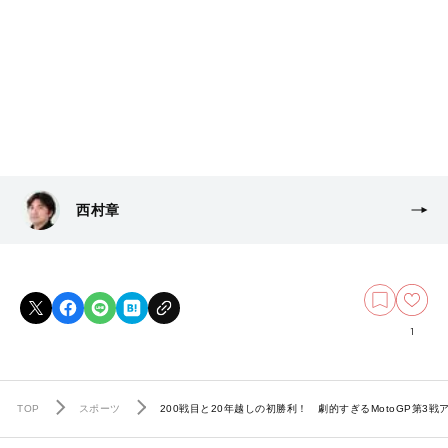
西村章
1
TOP
スポーツ
200戦目と20年越しの初勝利！ 劇的すぎるMotoGP第3