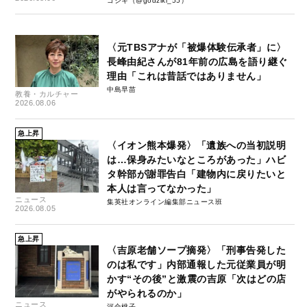
ゴジキ（@godziki_55）
〈元TBSアナが「被爆体験伝承者」に〉
長峰由紀さんが81年前の広島を語り継ぐ
理由「これは昔話ではありません」
中島早苗
教養・カルチャー
2026.08.06
急上昇
〈イオン熊本爆発〉「遺族への当初説明
は…保身みたいなところがあった」ハビ
タ幹部が謝罪告白「建物内に戻りたいと
本人は言ってなかった」
ニュース
集英社オンライン編集部ニュース班
2026.08.05
急上昇
〈吉原老舗ソープ摘発〉「刑事告発した
のは私です」内部通報した元従業員が明
かす“その後”と激震の吉原「次はどの店
がやられるのか」
ニュース
河合桃子