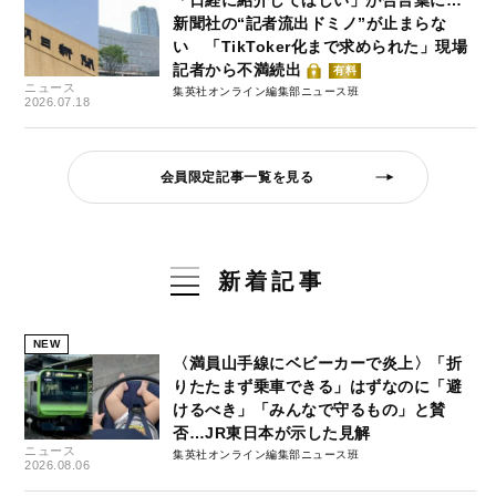
「日経に紹介してほしい」が合言葉に…
新聞社の“記者流出ドミノ”が止まらな
い 「TikToker化まで求められた」現場
記者から不満続出
有料
ニュース
集英社オンライン編集部ニュース班
2026.07.18
会員限定記事一覧を見る
新着記事
NEW
〈満員山手線にベビーカーで炎上〉「折
りたたまず乗車できる」はずなのに「避
けるべき」「みんなで守るもの」と賛
否…JR東日本が示した見解
ニュース
集英社オンライン編集部ニュース班
2026.08.06