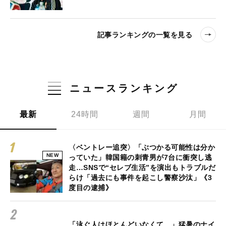
記事ランキングの一覧を見る
ニュースランキング
最新
24時間
週間
月間
〈ベントレー追突〉「ぶつかる可能性は分か
NEW
っていた」韓国籍の刺青男が7台に衝突し逃
走…SNSで“セレブ生活”を演出もトラブルだ
らけ「過去にも事件を起こし警察沙汰」《3
度目の逮捕》
「泳ぐ人はほとんどいなくて…」猛暑のナイ