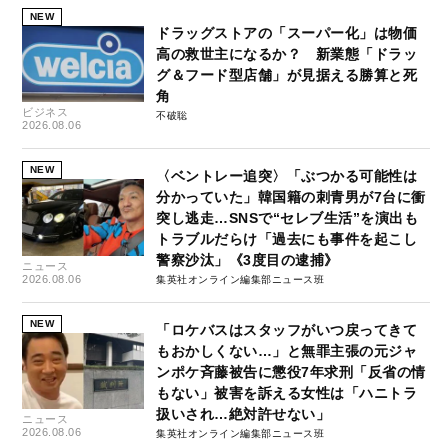
NEW
ドラッグストアの「スーパー化」は物価
高の救世主になるか？ 新業態「ドラッ
グ＆フード型店舗」が見据える勝算と死
角
ビジネス
不破聡
2026.08.06
NEW
〈ベントレー追突〉「ぶつかる可能性は
分かっていた」韓国籍の刺青男が7台に衝
突し逃走…SNSで“セレブ生活”を演出も
トラブルだらけ「過去にも事件を起こし
警察沙汰」《3度目の逮捕》
ニュース
2026.08.06
集英社オンライン編集部ニュース班
NEW
「ロケバスはスタッフがいつ戻ってきて
もおかしくない…」と無罪主張の元ジャ
ンポケ斉藤被告に懲役7年求刑「反省の情
もない」被害を訴える女性は「ハニトラ
扱いされ…絶対許せない」
ニュース
2026.08.06
集英社オンライン編集部ニュース班