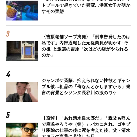
トプールで起きていた異変…港区女子が明か
すその実態
〈吉原老舗ソープ摘発〉「刑事告発したのは
私です」内部通報した元従業員が明かす“そ
の後”と激震の吉原「次はどの店がやられる
のか」
ジャンポケ斉藤、抑えられない性欲とギャン
ブル欲…粗品の「俺なんとかしますから」発
言の背景とシソンヌ長谷川の涙のワケ
【哀悼】「あれ清水良太郎だ」「親父も呼ん
で麻雀やろうや（笑）」バカにされ、ゴキブ
リ駆除の仕事の後に死を考えた後、父・清水
アキラの言葉に号泣した日