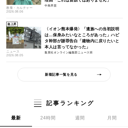
理由「これは昔話ではありません」
中島早苗
教養・カルチャー
2026.08.06
急上昇
〈イオン熊本爆発〉「遺族への当初説明
は…保身みたいなところがあった」ハビ
タ幹部が謝罪告白「建物内に戻りたいと
本人は言ってなかった」
ニュース
集英社オンライン編集部ニュース班
2026.08.05
新着記事一覧を見る
記事ランキング
最新
24時間
週間
月間