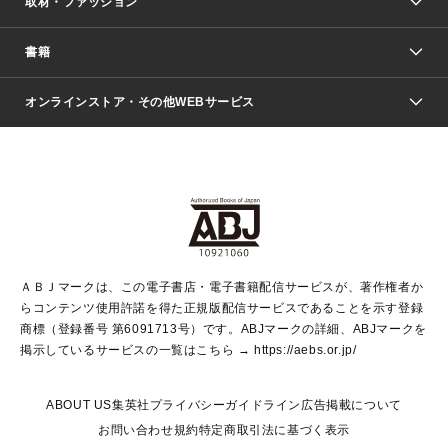
取材・ファッション
少年マンガ
週刊少年ジャンプ
書籍
ファッション・美容
青年マンガ
ジャンプSQ.
Seventeen
週刊ヤングジャンプ
オンラインストア・その他WEBサービス
文芸・文庫・総合
芸能・情報・スポーツ
少女マンガ
Vジャンプ
non-no Web
ヤングジャンプ定期購読デジタル
すばる
Myojo
オンラインストア
りぼん
学芸・ノンフィクション・新書
最強ジャンプ
女性マンガ
@BAILA
ヤンジャン＋
小説すばる
週プレNEWS
マーガレット
集英社OTOコンテンツ
集英社 学芸編集部
少年ジャンプ＋
その他WEBサービス
クッキー
ライトノベル・ノベライズ
MAQUIA ONLINE
となりのヤングジャンプ
集英社 文芸ステーション
週プレ グラジャパ！
別冊マーガレット
SHUEISHA MANGA-ART HERITAGE
集英社 ビジネス書
ゼブラック
ココハナ
SHUEISHA ADNAVI
SPUR.JP
集英社Webマガジン Cobalt
グランドジャンプ
web 集英社文庫
キッズ
web Sportiva
マンガMee
ジャンプキャラクターズストア
集英社新書
ジャンプルーキー！
月刊オフィスユー
ＡＢＪマークは、この電子書店・電子書籍配信サービスが、著作権者か
EDITOR'S LAB
LEE
集英社オレンジ文庫
ウルトラジャンプ
青春と読書
パラスポ＋！
らコンテンツ使用許諾を得た正規版配信サービスであることを示す登録
集英社みらい文庫
リマコミ＋
HAPPY PLUS STORE
集英社新書プラス
ジャンプTOON
商標（登録番号 第6091713号）です。ABJマークの詳細、ABJマークを
Marisol
シフォン文庫
アジア人物史
S-KIDS.LAND
マンガMeets
掲示しているサービスの一覧はこちら →
https://aebs.or.jp/
shueisha vox
よみタイ
S-MANGA
Web éclat
ダッシュエックス文庫
LEEマルシェ
kotoba
集英社ジャンプリミックス
ABOUT US
集英社プライバシーガイドライン
広告掲載について
T JAPAN:The New York Times Style Magazine
JUMP j BOOKS
お問い合わせ
規約
特定商取引法に基づく表示
SHOP Marisol
e!集英社
集英社コミック文庫