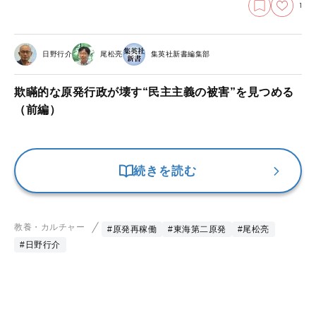
1
日野行介
尾松亮
集英社新書編集部
欺瞞的な原発行政が壊す“民主主義の被害”を見つめる
（前編）
続きを読む
教養・カルチャー
#原発再稼働
#東海第二原発
#尾松亮
#日野行介