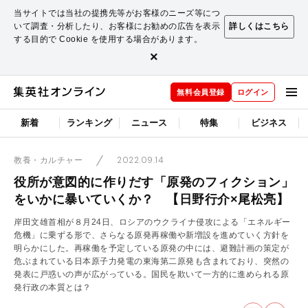
当サイトでは当社の提携先等がお客様のニーズ等につ
いて調査・分析したり、お客様にお勧めの広告を表示
詳しくはこちら
する目的で Cookie を使用する場合があります。
×
無料会員登録
ログイン
新着
ランキング
ニュース
特集
ビジネス
2022.09.14
教養・カルチャー
役所が意図的に作りだす「原発のフィクション」
をいかに暴いていくか？ 【日野行介×尾松亮】
岸田文雄首相が８月24日、ロシアのウクライナ侵攻による「エネルギー
危機」に乗ずる形で、さらなる原発再稼働や新増設を進めていく方針を
明らかにした。再稼働を予定している原発の中には、避難計画の策定が
危ぶまれている日本原子力発電の東海第二原発も含まれており、突然の
発表に戸惑いの声が広がっている。国民を欺いて一方的に進められる原
発行政の本質とは？