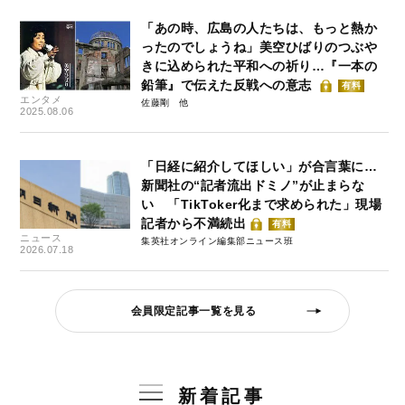
「あの時、広島の人たちは、もっと熱か
ったのでしょうね」美空ひばりのつぶや
きに込められた平和への祈り…『一本の
鉛筆』で伝えた反戦への意志
有料
エンタメ
佐藤剛
2025.08.06
「日経に紹介してほしい」が合言葉に…
新聞社の“記者流出ドミノ”が止まらな
い 「TikToker化まで求められた」現場
記者から不満続出
有料
ニュース
集英社オンライン編集部ニュース班
2026.07.18
会員限定記事一覧を見る
新着記事