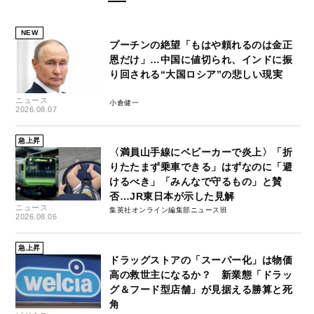
NEW
プーチンの絶望「もはや頼れるのは金正
恩だけ」…中国に値切られ、インドに振
り回される“大国ロシア”の悲しい現実
ニュース
小倉健一
2026.08.07
急上昇
〈満員山手線にベビーカーで炎上〉「折
りたたまず乗車できる」はずなのに「避
けるべき」「みんなで守るもの」と賛
否…JR東日本が示した見解
ニュース
集英社オンライン編集部ニュース班
2026.08.06
急上昇
ドラッグストアの「スーパー化」は物価
高の救世主になるか？ 新業態「ドラッ
グ＆フード型店舗」が見据える勝算と死
角