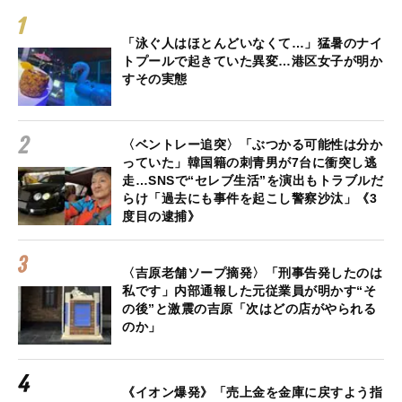
「泳ぐ人はほとんどいなくて…」猛暑のナイ
トプールで起きていた異変…港区女子が明か
すその実態
〈ベントレー追突〉「ぶつかる可能性は分か
っていた」韓国籍の刺青男が7台に衝突し逃
走…SNSで“セレブ生活”を演出もトラブルだ
らけ「過去にも事件を起こし警察沙汰」《3
度目の逮捕》
〈吉原老舗ソープ摘発〉「刑事告発したのは
私です」内部通報した元従業員が明かす“そ
の後”と激震の吉原「次はどの店がやられる
のか」
《イオン爆発》「売上金を金庫に戻すよう指