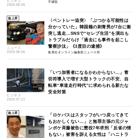
ビジネス
不破聡
2026.08.06
急上昇
〈ベントレー追突〉「ぶつかる可能性は
分かっていた」韓国籍の刺青男が7台に衝
突し逃走…SNSで“セレブ生活”を演出も
トラブルだらけ「過去にも事件を起こし
警察沙汰」《3度目の逮捕》
ニュース
2026.08.06
集英社オンライン編集部ニュース班
「いつ加害者になるかわからない…」青
切符導入で増す大型トラックの不安、自
転車“車道走行時代”に求められる新たな
安全対策
ビジネス
2026.07.21
急上昇
「ロケバスはスタッフがいつ戻ってきて
もおかしくない…」と無罪主張の元ジャ
ンポケ斉藤被告に懲役7年求刑「反省の情
もない」被害を訴える女性は「ハニトラ