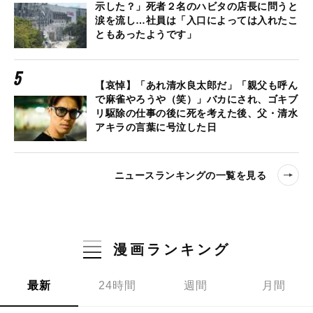
示した？」死者２名のハビタの店長に問うと
涙を流し…社員は「入口によっては入れたこ
ともあったようです」
【哀悼】「あれ清水良太郎だ」「親父も呼ん
で麻雀やろうや（笑）」バカにされ、ゴキブ
リ駆除の仕事の後に死を考えた後、父・清水
アキラの言葉に号泣した日
ニュースランキングの一覧を見る
漫画ランキング
最新
24時間
週間
月間