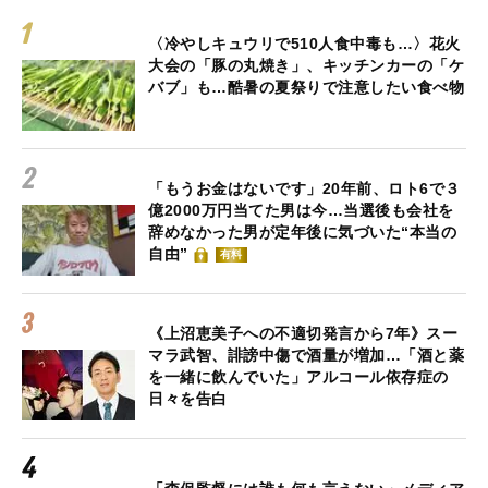
〈冷やしキュウリで510人食中毒も…〉花火
大会の「豚の丸焼き」、キッチンカーの「ケ
バブ」も…酷暑の夏祭りで注意したい食べ物
「もうお金はないです」20年前、ロト6で３
億2000万円当てた男は今…当選後も会社を
辞めなかった男が定年後に気づいた“本当の
自由”
有料
《上沼恵美子への不適切発言から7年》スー
マラ武智、誹謗中傷で酒量が増加…「酒と薬
を一緒に飲んでいた」アルコール依存症の
日々を告白