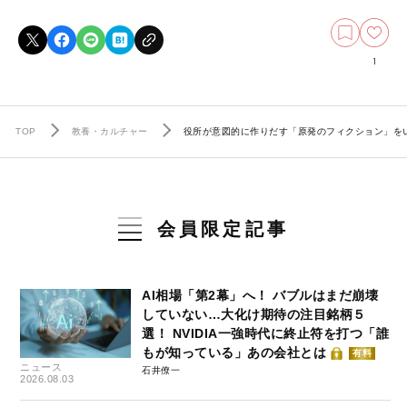
1
TOP
教養・カルチャー
役所が意図的に作りだす「原発のフィクション」を
会員限定記事
AI相場「第2幕」へ！ バブルはまだ崩壊
していない…大化け期待の注目銘柄５
選！ NVIDIA一強時代に終止符を打つ「誰
もが知っている」あの会社とは
有料
ニュース
石井僚一
2026.08.03