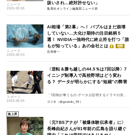
扱いされ…絶対許せない」
ニュース
2026.08.06
集英社オンライン編集部ニュース班
AI相場「第2幕」へ！ バブルはまだ崩壊
していない…大化け期待の注目銘柄５
選！ NVIDIA一強時代に終止符を打つ「誰
もが知っている」あの会社とは
有料
ニュース
石井僚一
2026.08.03
〈逆転＆勝ち越しの44.5％は7回以降〉7
イニング制導入で高校野球はどう変わ
る？ データが明らかにする“短縮”の弊害
「7回制が奪うもの-データが証明するドラマの消
スポーツ
失-」
2026.08.06
ゴジキ（@godziki_55）
急上昇
〈元TBSアナが「被爆体験伝承者」に〉
長峰由紀さんが81年前の広島を語り継ぐ