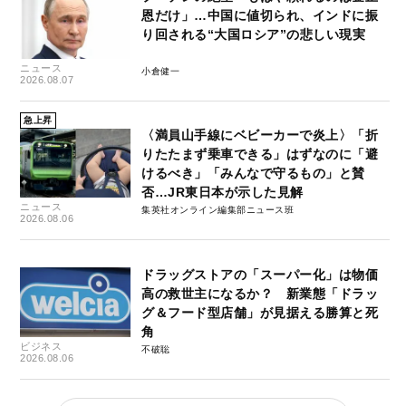
恩だけ」…中国に値切られ、インドに振
り回される“大国ロシア”の悲しい現実
ニュース
小倉健一
2026.08.07
急上昇
〈満員山手線にベビーカーで炎上〉「折
りたたまず乗車できる」はずなのに「避
けるべき」「みんなで守るもの」と賛
否…JR東日本が示した見解
ニュース
集英社オンライン編集部ニュース班
2026.08.06
ドラッグストアの「スーパー化」は物価
高の救世主になるか？ 新業態「ドラッ
グ＆フード型店舗」が見据える勝算と死
角
ビジネス
不破聡
2026.08.06