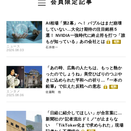
会員限定記事
AI相場「第2幕」へ！ バブルはまだ崩壊
していない…大化け期待の注目銘柄５
選！ NVIDIA一強時代に終止符を打つ「誰
もが知っている」あの会社とは
有料
ニュース
石井僚一
2026.08.03
「あの時、広島の人たちは、もっと熱か
ったのでしょうね」美空ひばりのつぶや
きに込められた平和への祈り…『一本の
鉛筆』で伝えた反戦への意志
有料
エンタメ
佐藤剛
2025.08.06
「日経に紹介してほしい」が合言葉に…
新聞社の“記者流出ドミノ”が止まらな
い 「TikToker化まで求められた」現場