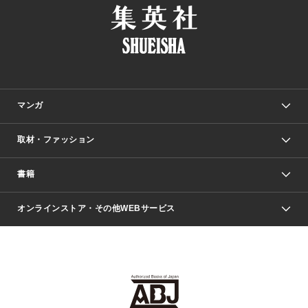
マンガ
取材・ファッション
少年マンガ
週刊少年ジャンプ
書籍
ファッション・美容
青年マンガ
ジャンプSQ.
Seventeen
週刊ヤングジャンプ
オンラインストア・その他WEBサービス
文芸・文庫・総合
芸能・情報・スポーツ
少女マンガ
Vジャンプ
non-no Web
ヤングジャンプ定期購読デジタル
すばる
Myojo
オンラインストア
りぼん
学芸・ノンフィクション・新書
最強ジャンプ
女性マンガ
@BAILA
ヤンジャン＋
小説すばる
週プレNEWS
マーガレット
集英社OTOコンテンツ
集英社 学芸編集部
少年ジャンプ＋
その他WEBサービス
クッキー
ライトノベル・ノベライズ
MAQUIA ONLINE
となりのヤングジャンプ
集英社 文芸ステーション
週プレ グラジャパ！
別冊マーガレット
SHUEISHA MANGA-ART HERITAGE
集英社 ビジネス書
ゼブラック