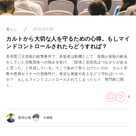
2022.07.25
暮らし
カルトから大切な人を守るための心得。もしマイ
ンドコントロールされたらどうすれば？
安倍晋三元首相の銃撃事件で、容疑者は動機として、母親が多額の献金
をしていた宗教団体への恨みを挙げ、「団体と安倍氏はつながりがある
と思った」と供述している。そこで改めて取り上げたいのが、カルト宗
教や悪徳セミナーの危険性だ。身近な家族や友人をどう守ればいいの
か？ もしもマインドコントロールされてしまったら？ 専門家に聞
く。
9
西田公昭
小林悟