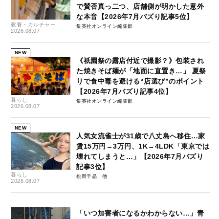
で賛否真っ二つ、店舗側が明かした意外
な本音【2026年7月バズり記事5位】
教養・カルチャー
集英社オンライン編集部
2026.08.07
NEW
《祇園祭の露店付近で撮影？》包装され
た焼きそば麺が「地面に直置き…」 夏祭
りで食中毒を避ける“店選び”のポイント
【2026年7月バズり記事4位】
暮らし
集英社オンライン編集部
2026.08.07
NEW
人気女流雀士が31歳で八丈島へ移住…家
賃15万円→3万円、1K→4LDK「東京では
壊れてしまうと…」【2026年7月バズり
記事3位】
暮らし
松岡千晶
2026.08.07
「いつ加害者になるかわからない…」青