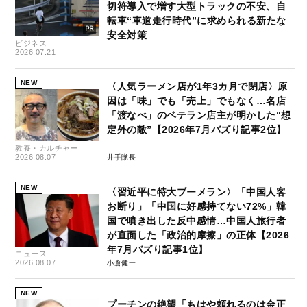
切符導入で増す大型トラックの不安、自
転車“車道走行時代”に求められる新たな
安全対策
ビジネス
2026.07.21
NEW
〈人気ラーメン店が1年3カ月で閉店〉原
因は「味」でも「売上」でもなく…名店
「渡なべ」のベテラン店主が明かした“想
定外の敵”【2026年7月バズり記事2位】
教養・カルチャー
2026.08.07
井手隊長
NEW
〈習近平に特大ブーメラン〉「中国人客
お断り」「中国に好感持てない72%」韓
国で噴き出した反中感情…中国人旅行者
が直面した「政治的摩擦」の正体【2026
年7月バズり記事1位】
ニュース
2026.08.07
小倉健一
NEW
プーチンの絶望「もはや頼れるのは金正