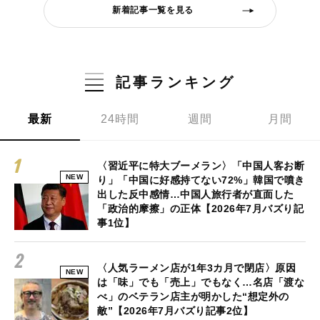
新着記事一覧を見る
記事ランキング
最新
24時間
週間
月間
〈習近平に特大ブーメラン〉「中国人客お断
NEW
り」「中国に好感持てない72%」韓国で噴き
出した反中感情…中国人旅行者が直面した
「政治的摩擦」の正体【2026年7月バズり記
事1位】
〈人気ラーメン店が1年3カ月で閉店〉原因
NEW
は「味」でも「売上」でもなく…名店「渡な
べ」のベテラン店主が明かした“想定外の
敵”【2026年7月バズり記事2位】