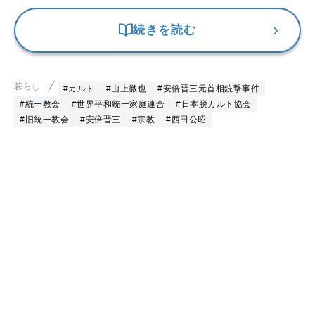
続きを読む
暮らし
#カルト
#山上徹也
#安倍晋三元首相銃撃事件
#統一教会
#世界平和統一家庭連合
#日本脱カルト協会
#旧統一教会
#安倍晋三
#宗教
#西田公昭