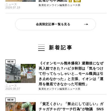
記者から不満続出
有料
ニュース
集英社オンライン編集部ニュース班
2026.07.18
会員限定記事一覧を見る
新着記事
NEW
《イオンモール熊本爆発》避難後になぜ
再入館できた？ハビタ幹部は「気をつけ
て行ってらっしゃいと…モール職員は引
き止めなかった」と主張、イオンは「運
用を徹底できなかった可能性」
ニュース
2026.08.07
集英社オンライン編集部ニュース班
NEW
「貧乏くさい」「禁止にしてほしい」ガ
チャガチャの“サーチ行為”が物議 SNS