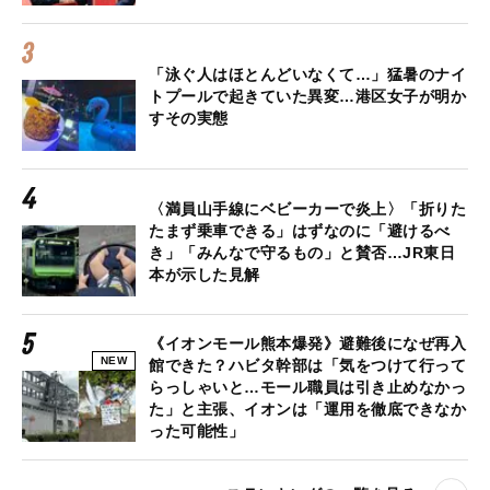
「泳ぐ人はほとんどいなくて…」猛暑のナイ
トプールで起きていた異変…港区女子が明か
すその実態
〈満員山手線にベビーカーで炎上〉「折りた
たまず乗車できる」はずなのに「避けるべ
き」「みんなで守るもの」と賛否…JR東日
本が示した見解
《イオンモール熊本爆発》避難後になぜ再入
NEW
館できた？ハビタ幹部は「気をつけて行って
らっしゃいと…モール職員は引き止めなかっ
た」と主張、イオンは「運用を徹底できなか
った可能性」