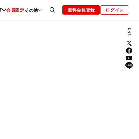
無料会員登録
ログイン
画
会員限定
その他
ファッション
恋愛・結婚
編集部
お知らせ