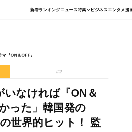
特集一覧を見る
漫画一覧を見る
新着
ランキング
ニュース
特集
ビジネス
エンタメ
漫
養・カルチャー
暮らし
スポーツ
ヘルスケア
美容
グルメ
マ『ON＆OFF』
#2
がいなければ『ON＆
なかった」韓国発の
例の世界的ヒット！ 監