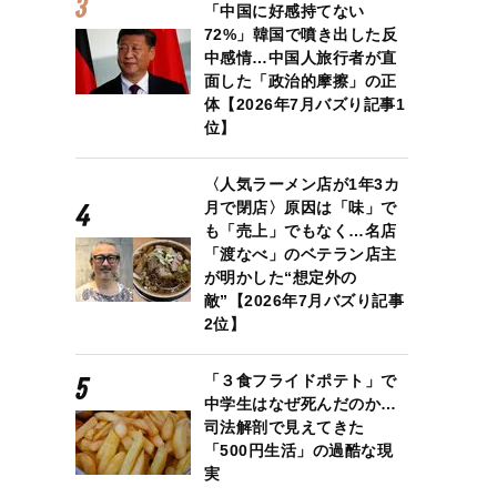
「中国に好感持てない
72%」韓国で噴き出した反
中感情…中国人旅行者が直
面した「政治的摩擦」の正
体【2026年7月バズり記事1
位】
〈人気ラーメン店が1年3カ
月で閉店〉原因は「味」で
も「売上」でもなく…名店
「渡なべ」のベテラン店主
が明かした“想定外の
敵”【2026年7月バズり記事
2位】
「３食フライドポテト」で
中学生はなぜ死んだのか…
司法解剖で見えてきた
「500円生活」の過酷な現
実