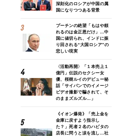
深刻化のロシアが中国の属
国になりつつある背景
プーチンの絶望「もはや頼
れるのは金正恩だけ」…中
国に値切られ、インドに振
り回される“大国ロシア”の
悲しい現実
〈活動再開〉「１本売上１
億円」伝説のセクシー女
優、桜樹ルイのデビュー秘
話「サイパンでのイメージ
ビデオ撮影で騙されて、そ
のままズルズル…」
《イオン爆発》「売上金を
金庫に戻すよう指示し
た？」死者２名のハビタの
店長に問うと涙を流し…社