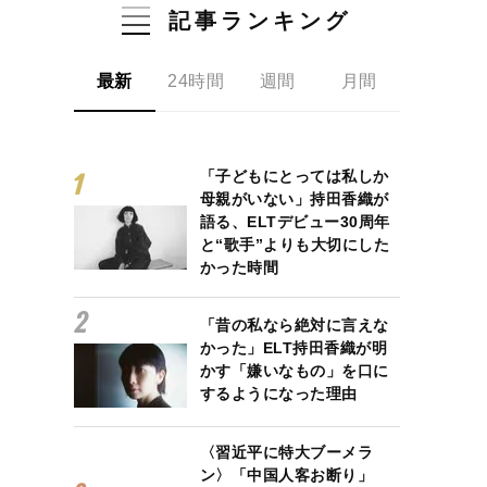
記事ランキング
最新
24時間
週間
月間
「子どもにとっては私しか
母親がいない」持田香織が
語る、ELTデビュー30周年
と“歌手”よりも大切にした
かった時間
「昔の私なら絶対に言えな
かった」ELT持田香織が明
かす「嫌いなもの」を口に
するようになった理由
〈習近平に特大ブーメラ
ン〉「中国人客お断り」