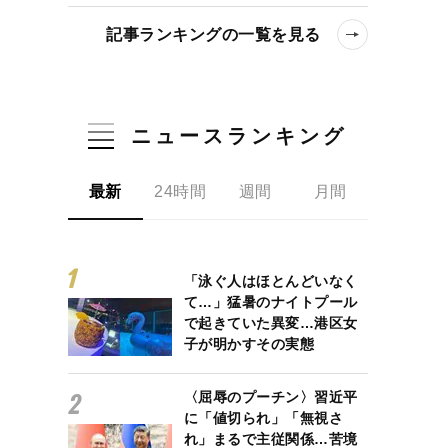
記事ランキングの一覧を見る
ニュースランキング
最新
24時間
週間
月間
「泳ぐ人はほとんどいなく
て…」猛暑のナイトプール
で起きていた異変…港区女
子が明かすその実態
〈屈辱のプーチン〉習近平
に「値切られ」「無視さ
れ」まるで主従関係…苦境