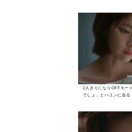
2人きりになりOFFモ
でしょ」とハユンに迫る