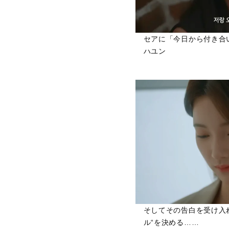
セアに「今日から付き合
ハユン
そしてその告白を受け入
ル“を決める……