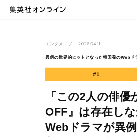
教
2026.04.11
エンタメ
異例の世界的ヒットとなった韓国発のWebドラ
#1
「この2人の俳優
OFF』は存在し
Webドラマが異