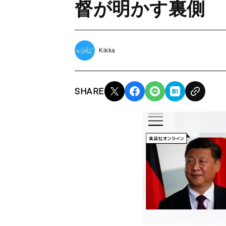
督が明かす裏側
Kikka
SHARE