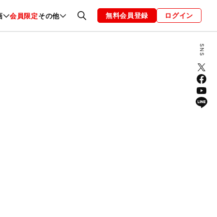
無料会員登録
ログイン
画
会員限定
その他
ファッション
恋愛・結婚
編集部
お知らせ