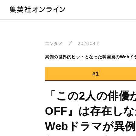
教
2026.04.11
エンタメ
異例の世界的ヒットとなった韓国発のWebドラ
#1
「この2人の俳優
OFF』は存在し
Webドラマが異