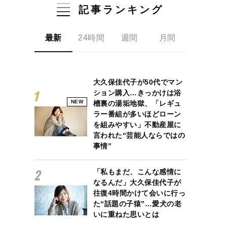
記事ランキング
最新
24時間
週間
月間
大久保佳代子が50代でマン
ション購入…きっかけは浴
NEW
槽裏の湯垢地獄、「レギュ
ラー番組が多いほどローン
を組みやすい」不動産屋に
言われた“芸能人ならではの
事情”
「私もまだ、こんな感情に
なるんだ」大久保佳代子が
往復4時間かけて会いに行っ
た“話題の子猿”…愛犬の老
いに重ねた思いとは