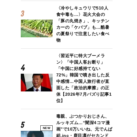
〈冷やしキュウリで510人
食中毒も…〉花火大会の
「豚の丸焼き」、キッチン
カーの「ケバブ」も…酷暑
の夏祭りで注意したい食べ
物
〈習近平に特大ブーメラ
ン〉「中国人客お断り」
「中国に好感持てない
72%」韓国で噴き出した反
中感情…中国人旅行者が直
面した「政治的摩擦」の正
体【2026年7月バズり記事1
位】
毒親、ぶつかりおじさん、
ルッキズム…“闇深4コマ漫
NEW
画”で10万いいね、元でんぱ
組.inc・鹿目凛がセカンド