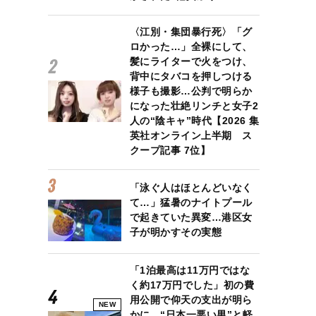
〈江別・集団暴行死〉「グ
ロかった…」全裸にして、
髪にライターで火をつけ、
背中にタバコを押しつける
様子も撮影…公判で明らか
になった壮絶リンチと女子2
人の“陰キャ”時代【2026 集
英社オンライン上半期 ス
クープ記事 7位】
「泳ぐ人はほとんどいなく
て…」猛暑のナイトプール
で起きていた異変…港区女
子が明かすその実態
「1泊最高は11万円ではな
く約17万円でした」初の費
用公開で仰天の支出が明ら
NEW
かに “日本一悪い男”と軽