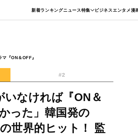
特集一覧を見る
漫画一覧を見る
新着
ランキング
ニュース
特集
ビジネス
エンタメ
漫
養・カルチャー
暮らし
スポーツ
ヘルスケア
美容
グルメ
マ『ON＆OFF』
#2
がいなければ『ON＆
なかった」韓国発の
例の世界的ヒット！ 監