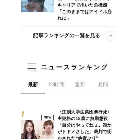
キャリアで抱いた危機感
「このままではアイドル崩
れに」
記事ランキングの一覧を見る
ニュースランキング
最新
24時間
週間
月間
〈江別大学生集団暴行死〉
NEW
主犯格の18歳に無期懲役
「自分はやってねぇ。誰か
がトドメさした」裁判で明
かされた“他責ぶり”