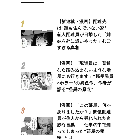
【新連載・漫画】配達先
は“誰も住んでいない家”…
新人配達員が目撃した「姉
妹を死に追いやった」むご
すぎる真相
【漫画】「配達員は、普通
なら踏み込まないような場
所にも行きます」“郵便局員
×ホラー”の異色作、作者が
語る“怪異の原点”
【漫画】「この部屋、何か
ありましたか？」郵便配達
員が住人から尋ねられた奇
妙な言葉… 仕事の中で知
ってしまった“部屋の秘
密”とは