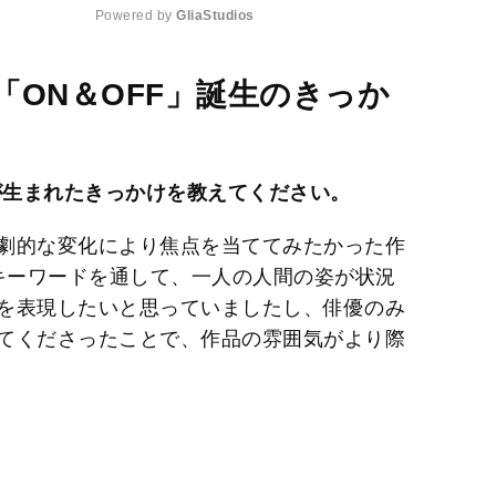
Powered by 
GliaStudios
M
ON＆OFF」誕生のきっか
u
t
e
画が生まれたきっかけを教えてください。
劇的な変化により焦点を当ててみたかった作
うキーワードを通して、一人の人間の姿が状況
を表現したいと思っていましたし、俳優のみ
てくださったことで、作品の雰囲気がより際