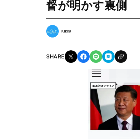
督が明かす裏側
Kikka
SHARE