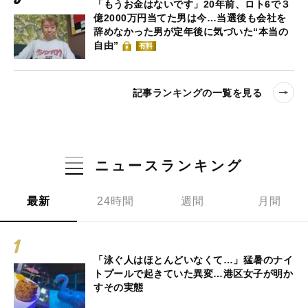
「もうお金はないです」20年前、ロト6で３
億2000万円当てた男は今…当選後も会社を
辞めなかった男が定年後に気づいた“本当の
自由”
有料
記事ランキングの一覧を見る
ニュースランキング
最新
24時間
週間
月間
「泳ぐ人はほとんどいなくて…」猛暑のナイ
トプールで起きていた異変…港区女子が明か
すその実態