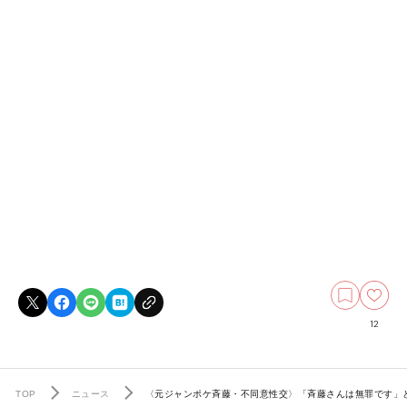
12
TOP
ニュース
〈元ジャンポケ斉藤・不同意性交〉「斉藤さんは無罪です」