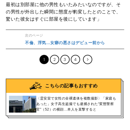
最初は別部屋に他の男性もいたみたいなのですが、そ
の男性が外出した瞬間に態度が豹変したとのことで、
驚いた彼女はすぐに部屋を後にしています」
次のページ
不倫、浮気…女癖の悪さはデビュー前から
1
2
3
4
こちらの記事もおすすめ
〈霊安室で女性の全裸遺体を複数撮影〉「家庭も
あった」女子高生盗撮でも逮捕された“変態警察
官”（52）の横顔…本人を直撃すると