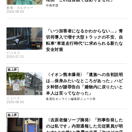
中島早苗
教養・カルチャー
2026.08.06
「いつ加害者になるかわからない…」青
切符導入で増す大型トラックの不安、自
転車“車道走行時代”に求められる新たな
安全対策
ビジネス
2026.07.21
急上昇
〈イオン熊本爆発〉「遺族への当初説明
は…保身みたいなところがあった」ハビ
タ幹部が謝罪告白「建物内に戻りたいと
本人は言ってなかった」
ニュース
集英社オンライン編集部ニュース班
2026.08.05
急上昇
〈吉原老舗ソープ摘発〉「刑事告発した
のは私です」内部通報した元従業員が明