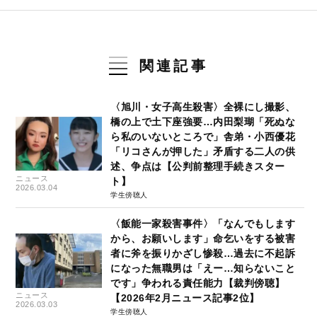
関連記事
〈旭川・女子高生殺害〉全裸にし撮影、
橋の上で土下座強要…内田梨瑚「死ぬな
ら私のいないところで」舎弟・小西優花
「リコさんが押した」矛盾する二人の供
述、争点は【公判前整理手続きスター
ニュース
ト】
2026.03.04
学生傍聴人
〈飯能一家殺害事件〉「なんでもします
から、お願いします」命乞いをする被害
者に斧を振りかざし惨殺…過去に不起訴
になった無職男は「えー…知らないこと
です」争われる責任能力【裁判傍聴】
ニュース
【2026年2月ニュース記事2位】
2026.03.03
学生傍聴人