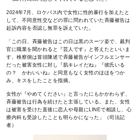
2024年7月、ロケバス内で女性に性的暴行を加えたと
して、不同意性交などの罪に問われていた斉藤被告は
起訴内容を否認し無罪を訴えていた。
「この日、斉藤被告はこの日は黒のスーツ姿で、裁判
官に職業を聞かれると『芸人です』と答えたといいま
す。検察側は冒頭陳述で斉藤被告がインフルエンサー
だった被害女性に対し『肌キレイだね』『彼氏いる
の？ かわいいね』と同意もなく女性のほほをつか
み、キスをしたことを指摘。
女性が『やめてください』と言ったにもかかわらず、
斉藤被告は行為を続けたと主張している。また、女性
は被害を受けた直後に恋人や母親にLINEで相談し、心
療内科も受診したことも明らかになった」（司法記
者）