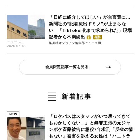
「日経に紹介してほしい」が合言葉に…
新聞社の“記者流出ドミノ”が止まらな
い 「TikToker化まで求められた」現場
記者から不満続出
有料
ニュース
集英社オンライン編集部ニュース班
2026.07.18
会員限定記事一覧を見る
新着記事
NEW
「ロケバスはスタッフがいつ戻ってきて
もおかしくない…」と無罪主張の元ジャ
ンポケ斉藤被告に懲役7年求刑「反省の情
もない」被害を訴える女性は「ハニトラ