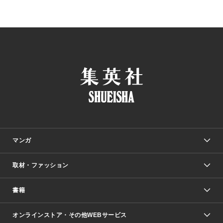
マンガ
取材・ファッション
少年マンガ
週刊少年ジャンプ
書籍
ファッション・美容
青年マンガ
ジャンプSQ.
Seventeen
週刊ヤングジャンプ
オンラインストア・その他WEBサービス
文芸・文庫・総合
芸能・情報・スポーツ
少女マンガ