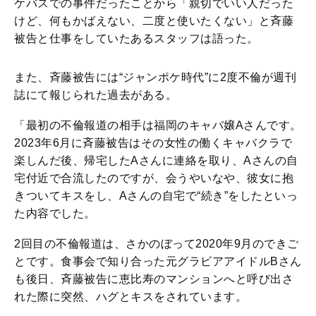
ケバスでの事件だったことから「親切でいい人だった
けど、何もかばえない、二度と使いたくない」と斉藤
被告と仕事をしていたあるスタッフは語った。
また、斉藤被告には“ジャンポケ時代”に2度不倫が週刊
誌にて報じられた過去がある。
「最初の不倫報道の相手は福岡のキャバ嬢Aさんです。
2023年6月に斉藤被告はその女性の働くキャバクラで
楽しんだ後、帰宅したAさんに連絡を取り、Aさんの自
宅付近で合流したのですが、会うやいなや、彼女に抱
きついてキスをし、Aさんの自宅で“続き”をしたといっ
た内容でした。
2回目の不倫報道は、さかのぼって2020年9月のできご
とです。食事会で知り合った元グラビアアイドルBさん
も後日、斉藤被告に恵比寿のマンションへと呼び出さ
れた際に突然、ハグとキスをされています。