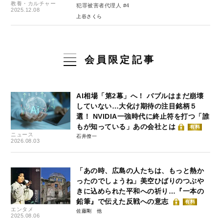
教養・カルチャー
犯罪被害者代理人 #4
2025.12.08
上谷さくら
会員限定記事
AI相場「第2幕」へ！ バブルはまだ崩壊
していない…大化け期待の注目銘柄５
選！ NVIDIA一強時代に終止符を打つ「誰
もが知っている」あの会社とは
有料
ニュース
石井僚一
2026.08.03
「あの時、広島の人たちは、もっと熱か
ったのでしょうね」美空ひばりのつぶや
きに込められた平和への祈り…『一本の
鉛筆』で伝えた反戦への意志
有料
エンタメ
佐藤剛
2025.08.06