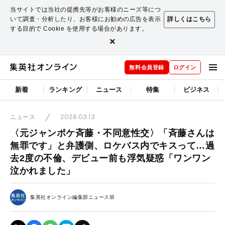
当サイトでは当社の提携先等がお客様のニーズ等につ
いて調査・分析したり、お客様にお勧めの広告を表示
詳しくはこちら
する目的で Cookie を使用する場合があります。
×
無料会員登録
ログイン
新着
ランキング
ニュース
特集
ビジネス
2026.03.13
ニュース
〈元ジャンポケ斉藤・不同意性交〉「斉藤さんは
無罪です」と弁護側、ロケバス内でキスって…過
去2度の不倫、デビュー前も浮気疑惑「ワンワン
泣かれました」
集英社オンライン編集部ニュース班