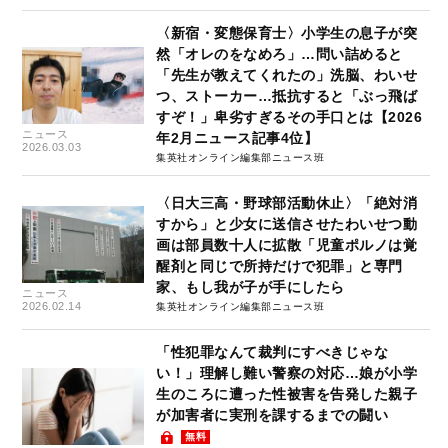
〈新宿・変態保育士〉小学生の息子が突
然「オレのをなめろ」…問い詰めると
「先生が教えてくれたの」洗脳、わいせ
つ、ストーカー…抵抗すると「ぶっ飛ば
すぞ！」卑劣すぎるその手口とは【2026
ニュース
年2月ニュース記事4位】
2026.03.03
集英社オンライン編集部ニュース班
〈日大三高・野球部活動休止〉「絶対消
すから」と少女に送信させたわいせつ動
画は部員数十人に拡散「児童ポルノは覚
醒剤と同じで所持だけで犯罪」と専門
家、もし我が子が手にしたら
ニュース
2026.02.14
集英社オンライン編集部ニュース班
「性犯罪なんて裁判にすべきじゃな
い！」理解し難い警察の対応…娘が小学
生のころに遭った性被害を告発した親子
が加害者に実刑を課するまでの闘い
無料