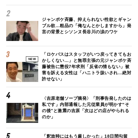
ジャンポケ斉藤、抑えられない性欲とギャン
ブル欲…粗品の「俺なんとかしますから」発
言の背景とシソンヌ長谷川の涙のワケ
「ロケバスはスタッフがいつ戻ってきてもお
NEW
かしくない…」と無罪主張の元ジャンポケ斉
藤被告に懲役7年求刑「反省の情もない」被
害を訴える女性は「ハニトラ扱いされ…絶対
許せない」
〈吉原老舗ソープ摘発〉「刑事告発したのは
私です」内部通報した元従業員が明かす“そ
の後”と激震の吉原「次はどの店がやられる
のか」
「釈放時にはもう厳しかった」18日間勾留