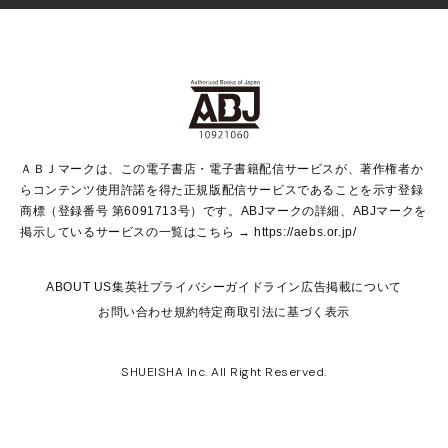
Vジャンプ
non-no Web
ヤングジャンプ定期購読デジタル
すばる
Myojo
オンラインストア
りぼん
学芸・ノンフィクション・新書
最強ジャンプ
女性マンガ
@BAILA
ヤンジャン＋
小説すばる
週プレNEWS
マーガレット
集英社OTOコンテンツ
集英社 学芸編集部
少年ジャンプ＋
その他WEBサービス
クッキー
ライトノベル・ノベライズ
MAQUIA ONLINE
となりのヤングジャンプ
集英社 文芸ステーション
週プレ グラジャパ！
別冊マーガレット
SHUEISHA MANGA-ART HERITAGE
集英社 ビジネス書
ゼブラック
ココハナ
SHUEISHA ADNAVI
SPUR.JP
集英社Webマガジン Cobalt
グランドジャンプ
web 集英社文庫
キッズ
web Sportiva
マンガMee
ジャンプキャラクターズストア
集英社新書
ジャンプルーキー！
月刊オフィスユー
ＡＢＪマークは、この電子書店・電子書籍配信サービスが、著作権者か
EDITOR'S LAB
LEE
集英社オレンジ文庫
ウルトラジャンプ
青春と読書
パラスポ＋！
らコンテンツ使用許諾を得た正規版配信サービスであることを示す登録
集英社みらい文庫
リマコミ＋
HAPPY PLUS STORE
集英社新書プラス
ジャンプTOON
商標（登録番号 第6091713号）です。ABJマークの詳細、ABJマークを
Marisol
シフォン文庫
アジア人物史
S-KIDS.LAND
マンガMeets
掲示しているサービスの一覧はこちら →
https://aebs.or.jp/
shueisha vox
よみタイ
S-MANGA
Web éclat
ダッシュエックス文庫
LEEマルシェ
kotoba
集英社ジャンプリミックス
ABOUT US
集英社プライバシーガイドライン
広告掲載について
T JAPAN:The New York Times Style Magazine
JUMP j BOOKS
お問い合わせ
規約
特定商取引法に基づく表示
SHOP Marisol
e!集英社
集英社コミック文庫
集英社女性誌ポータル
éclat premium
imidas
MEN'S NON-NO WEB
SHUEISHA Inc. All Right Reserved.
mirabella
UOMO
mirabella homme