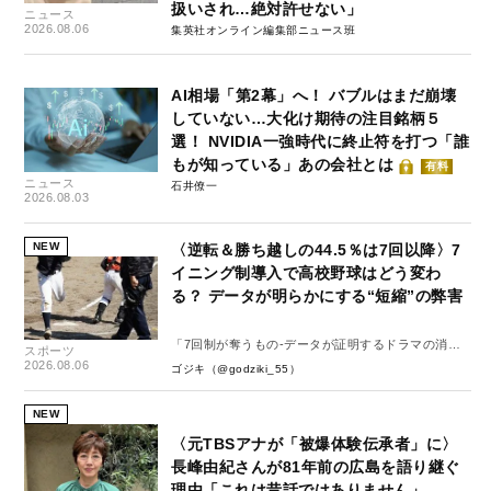
扱いされ…絶対許せない」
ニュース
2026.08.06
集英社オンライン編集部ニュース班
AI相場「第2幕」へ！ バブルはまだ崩壊
していない…大化け期待の注目銘柄５
選！ NVIDIA一強時代に終止符を打つ「誰
もが知っている」あの会社とは
有料
ニュース
石井僚一
2026.08.03
NEW
〈逆転＆勝ち越しの44.5％は7回以降〉7
イニング制導入で高校野球はどう変わ
る？ データが明らかにする“短縮”の弊害
「7回制が奪うもの-データが証明するドラマの消
スポーツ
失-」
2026.08.06
ゴジキ（@godziki_55）
NEW
〈元TBSアナが「被爆体験伝承者」に〉
長峰由紀さんが81年前の広島を語り継ぐ
理由「これは昔話ではありません」