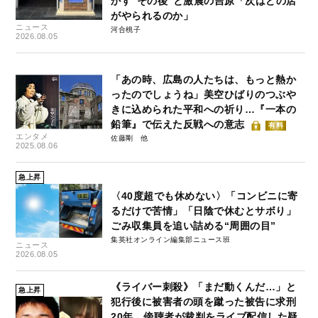
かす“その後”と激震の吉原「次はどの店
がやられるのか」
ニュース
河合桃子
2026.08.05
「あの時、広島の人たちは、もっと熱か
ったのでしょうね」美空ひばりのつぶや
きに込められた平和への祈り…『一本の
鉛筆』で伝えた反戦への意志
有料
エンタメ
佐藤剛
2025.08.06
急上昇
〈40度超でも休めない〉「コンビニに寄
るだけで苦情」「日陰で休むとサボり」
ごみ収集員を追い詰める“周囲の目”
集英社オンライン編集部ニュース班
ニュース
2026.08.05
《ライバー刺殺》「まだ動くんだ…」と
急上昇
犯行後に被害者の頭を蹴った被告に求刑
20年、傍聴者が裁判をライブ配信した疑