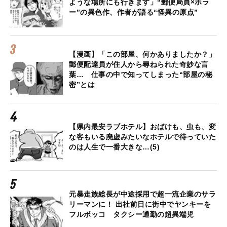
ような場所にも行きます」“郵便局員×ホラ
ー”の異色作、作者が語る“怪異の原点”
【漫画】「この部屋、何かありましたか？」
郵便配達員が住人から尋ねられた奇妙な言
葉… 仕事の中で知ってしまった“部屋の秘
密”とは
【県内最安ラブホテル】おばけも、虫も、変
な客もいる廃虚みたいなホテルで待っていた
のは人生で一番大きな…(5)
元暴走族総長が中途採用で超一流企業のサラ
リーマンに！ 出社前日に街中でヤンキーを
フルボッコ タクシー通勤の超異端児