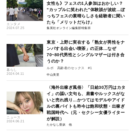
女性も》フェスの1人参加はおかしい？
“カップルに笑われた”体験談が波紋…ぼ
っちフェスの素晴らしさを経験者に聞い
たら「メリットだらけ」
エンタメ
2024.07.25
集英社オンライン編集部特集班
東京・上野に実在する「熟女が男性をナ
ンパする出会い喫茶」の正体…なぜ
70~80代男性とシングルマザーは付き合
うのか？
ルポ 高齢者のセックス #1
暮らし
2024.04.11
中山美里
〈海外出稼ぎ風俗〉「日給30万円はカタ
イ」の謳い文句も、肩書やルックスがな
いと売れ残り…かつてはモデルやアイド
ルの裏バイトも昨今は飽和状態・出稼ぎ
戦国時代へ（元・セクシー女優ライター
ニュース
が解説）
2024.06.21
たかなし亜妖