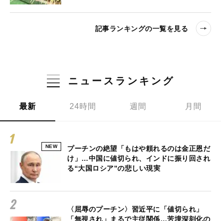
記事ランキングの一覧を見る
ニュースランキング
最新
24時間
週間
月間
NEW
プーチンの絶望「もはや頼れるのは金正恩だ
け」…中国に値切られ、インドに振り回され
る“大国ロシア”の悲しい現実
〈屈辱のプーチン〉習近平に「値切られ」
「無視され」まるで主従関係…苦境深刻化の