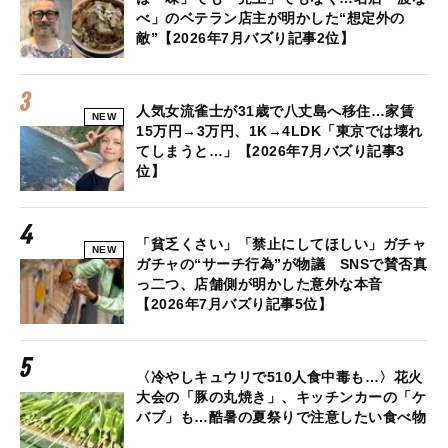
べ」のベテラン店主が明かした“想定外の
敵”【2026年7月バズり記事2位】
人気女流雀士が31歳で八丈島へ移住…家賃
NEW
15万円→3万円、1K→4LDK「東京では壊れ
てしまうと…」【2026年7月バズり記事3
位】
「貧乏くさい」「禁止にしてほしい」ガチャ
NEW
ガチャの“サーチ行為”が物議 SNSで賛否真
っ二つ、店舗側が明かした意外な本音
【2026年7月バズり記事5位】
〈冷やしキュウリで510人食中毒も…〉花火
大会の「豚の丸焼き」、キッチンカーの「ケ
バブ」も…酷暑の夏祭りで注意したい食べ物