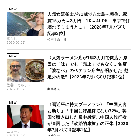
NEW
人気女流雀士が31歳で八丈島へ移住…家
賃15万円→3万円、1K→4LDK「東京では
壊れてしまうと…」【2026年7月バズり
記事3位】
暮らし
松岡千晶
2026.08.07
NEW
〈人気ラーメン店が1年3カ月で閉店〉原
因は「味」でも「売上」でもなく…名店
「渡なべ」のベテラン店主が明かした“想
定外の敵”【2026年7月バズり記事2位】
教養・カルチャー
2026.08.07
井手隊長
NEW
〈習近平に特大ブーメラン〉「中国人客
お断り」「中国に好感持てない72%」韓
国で噴き出した反中感情…中国人旅行者
が直面した「政治的摩擦」の正体【2026
年7月バズり記事1位】
ニュース
2026.08.07
小倉健一