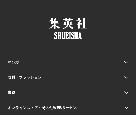
マンガ
取材・ファッション
少年マンガ
週刊少年ジャンプ
書籍
ファッション・美容
青年マンガ
ジャンプSQ.
Seventeen
週刊ヤングジャンプ
オンラインストア・その他WEBサービス
文芸・文庫・総合
芸能・情報・スポーツ
少女マンガ
Vジャンプ
non-no Web
ヤングジャンプ定期購読デジタル
すばる
Myojo
オンラインストア
りぼん
学芸・ノンフィクション・新書
最強ジャンプ
女性マンガ
@BAILA
ヤンジャン＋
小説すばる
週プレNEWS
マーガレット