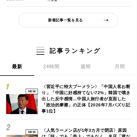
新着記事一覧を見る
記事ランキング
最新
24時間
週間
月間
〈習近平に特大ブーメラン〉「中国人客お断
NEW
り」「中国に好感持てない72%」韓国で噴き
出した反中感情…中国人旅行者が直面した
「政治的摩擦」の正体【2026年7月バズり記
事1位】
〈人気ラーメン店が1年3カ月で閉店〉原因
NEW
は「味」でも「売上」でもなく…名店「渡な