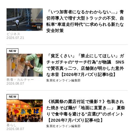
「いつ加害者になるかわからない…」青
切符導入で増す大型トラックの不安、自
転車“車道走行時代”に求められる新たな
安全対策
ビジネス
2026.07.21
NEW
「貧乏くさい」「禁止にしてほしい」ガ
チャガチャの“サーチ行為”が物議 SNS
で賛否真っ二つ、店舗側が明かした意外
な本音【2026年7月バズり記事5位】
教養・カルチャー
集英社オンライン編集部
2026.08.07
NEW
《祇園祭の露店付近で撮影？》包装され
た焼きそば麺が「地面に直置き…」 夏祭
りで食中毒を避ける“店選び”のポイント
【2026年7月バズり記事4位】
暮らし
集英社オンライン編集部
2026.08.07