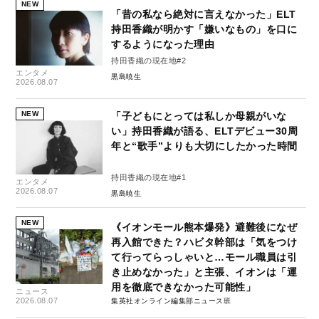
NEW
「昔の私なら絶対に言えなかった」ELT
持田香織が明かす「嫌いなもの」を口に
するようになった理由
持田香織の現在地#2
エンタメ
黒島暁生
2026.08.07
NEW
「子どもにとっては私しか母親がいな
い」持田香織が語る、ELTデビュー30周
年と“歌手”よりも大切にしたかった時間
持田香織の現在地#1
エンタメ
2026.08.07
黒島暁生
NEW
《イオンモール熊本爆発》避難後になぜ
再入館できた？ハビタ幹部は「気をつけ
て行ってらっしゃいと…モール職員は引
き止めなかった」と主張、イオンは「運
用を徹底できなかった可能性」
ニュース
2026.08.07
集英社オンライン編集部ニュース班