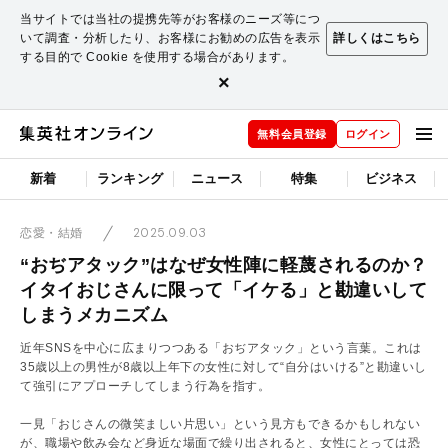
当サイトでは当社の提携先等がお客様のニーズ等につ
いて調査・分析したり、お客様にお勧めの広告を表示
詳しくはこちら
する目的で Cookie を使用する場合があります。
×
無料会員登録
ログイン
新着
ランキング
ニュース
特集
ビジネス
2025.09.03
恋愛・結婚
“おぢアタック”はなぜ女性陣に軽蔑されるのか？
イタイおじさんに限って「イケる」と勘違いして
しまうメカニズム
近年SNSを中心に広まりつつある「おぢアタック」という言葉。これは
35歳以上の男性が8歳以上年下の女性に対して“自分はいける”と勘違いし
て強引にアプローチしてしまう行為を指す。
一見「おじさんの微笑ましい片思い」という見方もできるかもしれない
が、職場や飲み会など身近な場面で繰り出されると、女性にとっては恐