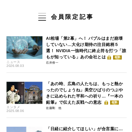
会員限定記事
AI相場「第2幕」へ！ バブルはまだ崩壊
していない…大化け期待の注目銘柄５
選！ NVIDIA一強時代に終止符を打つ「誰
もが知っている」あの会社とは
有料
ニュース
石井僚一
2026.08.03
「あの時、広島の人たちは、もっと熱か
ったのでしょうね」美空ひばりのつぶや
きに込められた平和への祈り…『一本の
鉛筆』で伝えた反戦への意志
有料
エンタメ
佐藤剛
2025.08.06
「日経に紹介してほしい」が合言葉に…