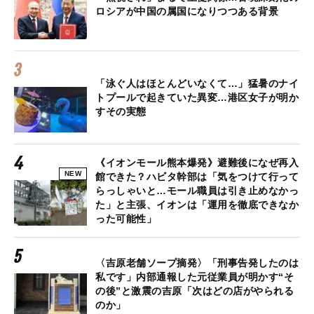
ロシアが中国の属国になりつつある背景
「泳ぐ人はほとんどいなくて…」猛暑のナイ
トプールで起きていた異変…港区女子が明か
すその実態
《イオンモール熊本爆発》避難後になぜ再入
NEW
館できた？ハビタ幹部は「気をつけて行って
らっしゃいと…モール職員は引き止めなかっ
た」と主張、イオンは「運用を徹底できなか
った可能性」
〈吉原老舗ソープ摘発〉「刑事告発したのは
私です」内部通報した元従業員が明かす“そ
の後”と激震の吉原「次はどの店がやられる
のか」