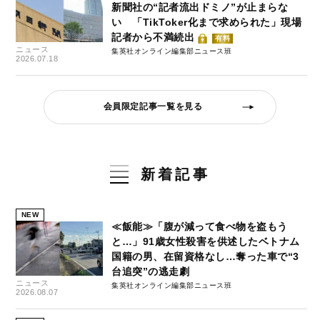
新聞社の“記者流出ドミノ”が止まらな
い 「TikToker化まで求められた」現場
記者から不満続出
有料
ニュース
集英社オンライン編集部ニュース班
2026.07.18
会員限定記事一覧を見る
新着記事
NEW
≪飯能≫「腹が減って食べ物を盗もう
と…」91歳女性殺害を供述したベトナム
国籍の男、在留資格なし…奪った車で“3
台追突”の逃走劇
ニュース
集英社オンライン編集部ニュース班
2026.08.07