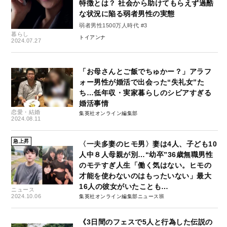
特徴とは？ 社会から助けてもらえず過酷
な状況に陥る弱者男性の実態
弱者男性1500万人時代 #3
暮らし
トイアンナ
2024.07.27
「お母さんとご飯でちゅかー？」アラフ
ォー男性が婚活で出会った“失礼女”た
ち…低年収・実家暮らしのシビアすぎる
婚活事情
恋愛・結婚
集英社オンライン編集部
2024.08.11
急上昇
〈一夫多妻のヒモ男〉妻は4人、子ども10
人中８人母親が別…“幼卒”36歳無職男性
のモテすぎ人生「働く気はない。ヒモの
才能を使わないのはもったいない」最大
16人の彼女がいたことも…
ニュース
2024.10.06
集英社オンライン編集部ニュース班
《3日間のフェスで5人と行為した伝説の