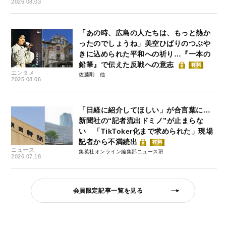
2026.08.03
「あの時、広島の人たちは、もっと熱か
ったのでしょうね」美空ひばりのつぶや
きに込められた平和への祈り…『一本の
鉛筆』で伝えた反戦への意志
有料
エンタメ
佐藤剛
2025.08.06
「日経に紹介してほしい」が合言葉に…
新聞社の“記者流出ドミノ”が止まらな
い 「TikToker化まで求められた」現場
記者から不満続出
有料
ニュース
集英社オンライン編集部ニュース班
2026.07.18
会員限定記事一覧を見る