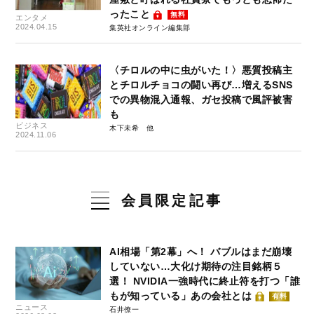
ったこと
無料
エンタメ
2024.04.15
集英社オンライン編集部
〈チロルの中に虫がいた！〉悪質投稿主
とチロルチョコの闘い再び…増えるSNS
での異物混入通報、ガセ投稿で風評被害
も
ビジネス
木下未希
2024.11.06
会員限定記事
AI相場「第2幕」へ！ バブルはまだ崩壊
していない…大化け期待の注目銘柄５
選！ NVIDIA一強時代に終止符を打つ「誰
もが知っている」あの会社とは
有料
ニュース
石井僚一