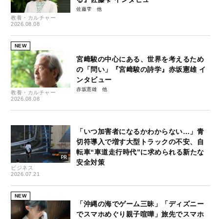
佐藤雫
教養・カルチャー
2026.08.08
NEW
宮﨑駿の中心にある、世界を考えるため
の「問い」『宮﨑駿の詩学』赤坂憲雄 イ
ンタビュー
赤坂憲雄
教養・カルチャー
2026.08.08
「いつ加害者になるかわからない…」青
切符導入で増す大型トラックの不安、自
転車“車道走行時代”に求められる新たな
安全対策
ビジネス
2026.07.21
NEW
「沖縄の海でゲーム三昧」「ディズニー
でスマホめぐり親子喧嘩」旅先でスマホ