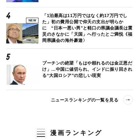
「1泊最高は11万円ではなく約17万円でし
NEW
た」初の費用公開で仰天の支出が明らか
に “日本一悪い男”と軽口の県議会議長は震
災のさなかに「天国」へ行ったとご満悦《福
岡県議会の海外豪遊〉
プーチンの絶望「もはや頼れるのは金正恩だ
け」…中国に値切られ、インドに振り回され
る“大国ロシア”の悲しい現実
ニュースランキングの一覧を見る
漫画ランキング