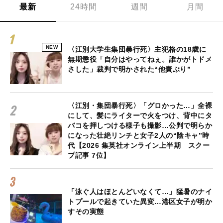
最新
24時間
週間
月間
NEW
〈江別大学生集団暴行死〉主犯格の18歳に
無期懲役「自分はやってねぇ。誰かがトドメ
さした」裁判で明かされた“他責ぶり”
〈江別・集団暴行死〉「グロかった…」全裸
にして、髪にライターで火をつけ、背中にタ
バコを押しつける様子も撮影…公判で明らか
になった壮絶リンチと女子2人の“陰キャ”時
代【2026 集英社オンライン上半期 スクー
プ記事 7位】
「泳ぐ人はほとんどいなくて…」猛暑のナイ
トプールで起きていた異変…港区女子が明か
すその実態