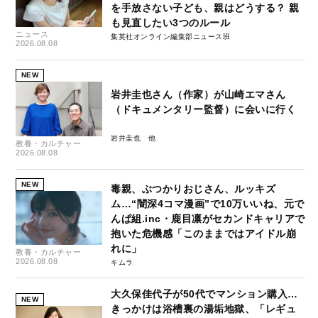
を手放さない子ども、親はどうする？ 親
も見直したい3つのルール
ニュース
集英社オンライン編集部ニュース班
2026.08.08
NEW
岩井圭也さん（作家）が山崎エマさん
（ドキュメンタリー監督）に会いに行く
岩井圭也
教養・カルチャー
2026.08.08
NEW
毒親、ぶつかりおじさん、ルッキズ
ム…“闇深4コマ漫画”で10万いいね、元で
んぱ組.inc・鹿目凛がセカンドキャリアで
抱いた危機感「このままではアイドル崩
れに」
教養・カルチャー
2026.08.08
キムラ
大久保佳代子が50代でマンション購入…
NEW
きっかけは浴槽裏の湯垢地獄、「レギュ