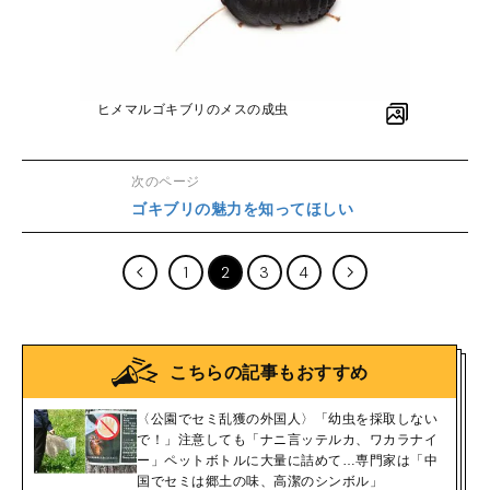
ヒメマルゴキブリのメスの成虫
次のページ
ゴキブリの魅力を知ってほしい
1
2
3
4
こちらの記事もおすすめ
〈公園でセミ乱獲の外国人〉「幼虫を採取しない
で！」注意しても「ナニ言ッテルカ、ワカラナイ
ー」ペットボトルに大量に詰めて…専門家は「中
国でセミは郷土の味、高潔のシンボル」