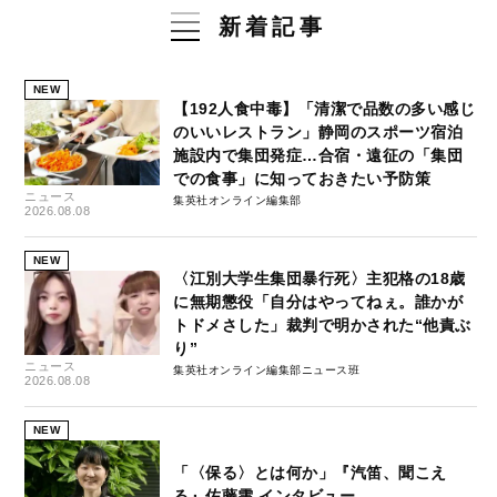
新着記事
NEW
【192人食中毒】「清潔で品数の多い感じ
のいいレストラン」静岡のスポーツ宿泊
施設内で集団発症…合宿・遠征の「集団
での食事」に知っておきたい予防策
ニュース
集英社オンライン編集部
2026.08.08
NEW
〈江別大学生集団暴行死〉主犯格の18歳
に無期懲役「自分はやってねぇ。誰かが
トドメさした」裁判で明かされた“他責ぶ
り”
ニュース
集英社オンライン編集部ニュース班
2026.08.08
NEW
「〈保る〉とは何か」『汽笛、聞こえ
る』佐藤雫 インタビュー