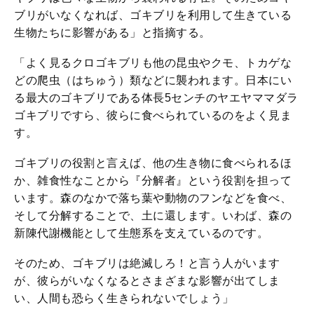
ブリがいなくなれば、ゴキブリを利用して生きている
生物たちに影響がある」と指摘する。
「よく見るクロゴキブリも他の昆虫やクモ、トカゲな
どの爬虫（はちゅう）類などに襲われます。日本にい
る最大のゴキブリである体長5センチのヤエヤママダラ
ゴキブリですら、彼らに食べられているのをよく見ま
す。
ゴキブリの役割と言えば、他の生き物に食べられるほ
か、雑食性なことから『分解者』という役割を担って
います。森のなかで落ち葉や動物のフンなどを食べ、
そして分解することで、土に還します。いわば、森の
新陳代謝機能として生態系を支えているのです。
そのため、ゴキブリは絶滅しろ！と言う人がいます
が、彼らがいなくなるとさまざまな影響が出てしま
い、人間も恐らく生きられないでしょう」