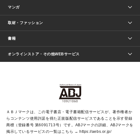
マンガ
取材・ファッション
少年マンガ
週刊少年ジャンプ
書籍
ファッション・美容
青年マンガ
ジャンプSQ.
Seventeen
週刊ヤングジャンプ
オンラインストア・その他WEBサービス
文芸・文庫・総合
芸能・情報・スポーツ
少女マンガ
Vジャンプ
non-no Web
ヤングジャンプ定期購読デジタル
すばる
Myojo
オンラインストア
りぼん
学芸・ノンフィクション・新書
最強ジャンプ
女性マンガ
@BAILA
ヤンジャン＋
小説すばる
週プレNEWS
マーガレット
集英社OTOコンテンツ
集英社 学芸編集部
少年ジャンプ＋
その他WEBサービス
クッキー
ライトノベル・ノベライズ
MAQUIA ONLINE
となりのヤングジャンプ
集英社 文芸ステーション
週プレ グラジャパ！
別冊マーガレット
SHUEISHA MANGA-ART HERITAGE
集英社 ビジネス書
ゼブラック
ココハナ
SHUEISHA ADNAVI
SPUR.JP
集英社Webマガジン Cobalt
グランドジャンプ
web 集英社文庫
キッズ
web Sportiva
マンガMee
ジャンプキャラクターズストア
集英社新書
ジャンプルーキー！
月刊オフィスユー
ＡＢＪマークは、この電子書店・電子書籍配信サービスが、著作権者か
EDITOR'S LAB
LEE
集英社オレンジ文庫
ウルトラジャンプ
青春と読書
パラスポ＋！
らコンテンツ使用許諾を得た正規版配信サービスであることを示す登録
集英社みらい文庫
リマコミ＋
HAPPY PLUS STORE
集英社新書プラス
ジャンプTOON
商標（登録番号 第6091713号）です。ABJマークの詳細、ABJマークを
Marisol
シフォン文庫
アジア人物史
S-KIDS.LAND
マンガMeets
掲示しているサービスの一覧はこちら →
https://aebs.or.jp/
shueisha vox
よみタイ
S-MANGA
Web éclat
ダッシュエックス文庫