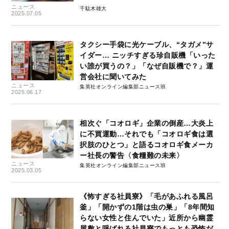
ニュース
千駄木雄大
2025.07.05
タクシー手袋に光ケーブル、“タガメ”サ
イダー… ニッチすぎる珍自販機「いった
い誰が買うの？」「なぜ自販機で？」運
営会社に聞いてみた
ニュース
集英社オンライン編集部ニュース班
2025.06.17
相次ぐ「コオロギ」企業の倒産…大炎上
に不買運動…それでも「コオロギ食は選
択肢のひとつ」と語るコオロギ食メーカ
ー社長の警告〈食糧難の未来〉
ニュース
集英社オンライン編集部ニュース班
2025.03.05
《怖すぎる社員寮》「毛があふれる風呂
釜」「開かずの1階は虫の巣」「8年間知
らない女性と住んでいた」近所から幽霊
屋敷と呼ばれる社員寮でもっとも恐怖だ