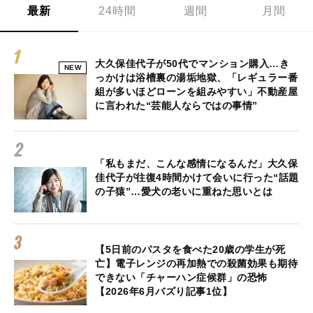
最新
24時間
週間
月間
大久保佳代子が50代でマンション購入…き
NEW
っかけは浴槽裏の湯垢地獄、「レギュラー番
組が多いほどローンを組みやすい」不動産屋
に言われた“芸能人ならではの事情”
「私もまだ、こんな感情になるんだ」大久保
佳代子が往復4時間かけて会いに行った“話題
の子猿”…愛犬の老いに重ねた思いとは
【5日前のパスタを食べた20歳の学生が死
亡】電子レンジの再加熱での殺菌効果も期待
できない「チャーハン症候群」の恐怖
【2026年6月バズり記事1位】