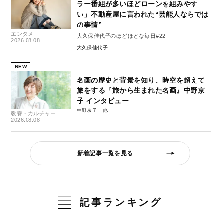
ラー番組が多いほどローンを組みやす
い」不動産屋に言われた“芸能人ならでは
の事情”
エンタメ
大久保佳代子のほどほどな毎日#22
2026.08.08
大久保佳代子
NEW
名画の歴史と背景を知り、時空を超えて
旅をする『旅から生まれた名画』中野京
子 インタビュー
中野京子
教養・カルチャー
2026.08.08
新着記事一覧を見る
記事ランキング