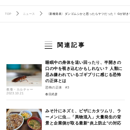
TOP
ニュース
〈新種発表〉ダンゴムシかと思ったらヤツだった！ Gが好
関連記事
睡眠中の身体を這い回ったり、半開きの
口の中を覗き込むかもしれない？ 人類に
忌み嫌われているゴギブリに感じる恐怖
の正体とは
恐怖の正体 #3
教養・カルチャー
2023.10.21
春日武彦
みそ汁にネズミ、ピザにカタツムリ、ラ
ーメンに虫…「異物混入」大量発生の背
景と企業側が取る最新“炎上防止”の対応