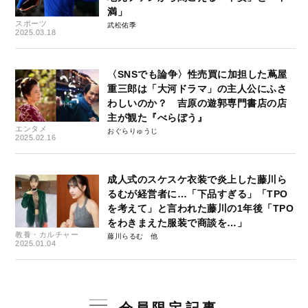
満」
スポーツ
武松佑季
2025.03.18
〈SNSでも論争〉性売買に加担した蔦屋
重三郎は「大河ドラマ」の主人公にふさ
わしいのか？ 吉原の遊郭専門書店の店
主が観た『べらぼう』
エンタメ
おぐらりゅうじ
2025.02.16
成人式のスケスケ衣装で炎上した藤川ら
るむが経営者に…「下品すぎる」「TPO
を考えて」と言われた藤川の1年後「TPO
をわきまえた服装で商談を…」
教養・カルチャー
藤川らるむ
2025.01.04
会員限定記事