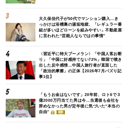
大久保佳代子が50代でマンション購入…き
っかけは浴槽裏の湯垢地獄、「レギュラー番
組が多いほどローンを組みやすい」不動産屋
に言われた“芸能人ならではの事情”
〈習近平に特大ブーメラン〉「中国人客お断
り」「中国に好感持てない72%」韓国で噴き
出した反中感情…中国人旅行者が直面した
「政治的摩擦」の正体【2026年7月バズり記
事1位】
「もうお金はないです」20年前、ロト6で３
億2000万円当てた男は今…当選後も会社を
辞めなかった男が定年後に気づいた“本当の
自由”
有料