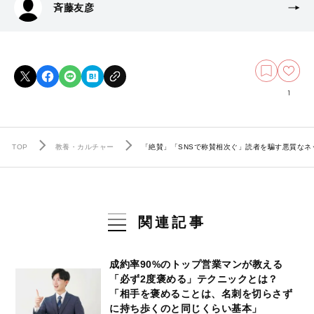
斉藤友彦
1
TOP
教養・カルチャー
「絶賛」「SNSで称賛相次ぐ」読者を騙す悪質な
関連記事
成約率90%のトップ営業マンが教える
「必ず2度褒める」テクニックとは？
「相手を褒めることは、名刺を切らさず
に持ち歩くのと同じくらい基本」