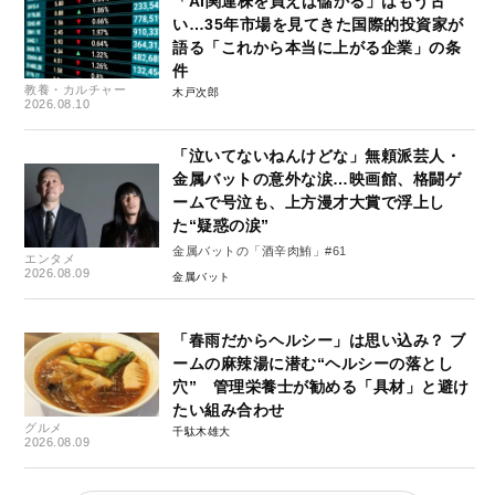
「AI関連株を買えば儲かる」はもう古
い…35年市場を見てきた国際的投資家が
語る「これから本当に上がる企業」の条
件
教養・カルチャー
木戸次郎
2026.08.10
「泣いてないねんけどな」無頼派芸人・
金属バットの意外な涙…映画館、格闘ゲ
ームで号泣も、上方漫才大賞で浮上し
た“疑惑の涙”
金属バットの「酒辛肉鮪」#61
エンタメ
2026.08.09
金属バット
「春雨だからヘルシー」は思い込み？ ブ
ームの麻辣湯に潜む“ヘルシーの落とし
穴” 管理栄養士が勧める「具材」と避け
たい組み合わせ
グルメ
千駄木雄大
2026.08.09