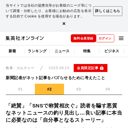
当サイトでは当社の提携先等がお客様のニーズ等につ
いて調査・分析したり、お客様にお勧めの広告を表示
詳しくはこちら
する目的で Cookie を使用する場合があります。
×
無料会員登録
ログイン
新着
ランキング
ニュース
特集
ビジネス
2025.09.23
会員限定記事
教養・カルチャー
新聞記者がネット記事をバズらせるために考えたこと
#1
#2
#3
#4
「絶賛」「SNSで称賛相次ぐ」読者を騙す悪質
なネットニュースの釣り見出し…良い記事に本当
に必要なのは「自分事となるストーリー」