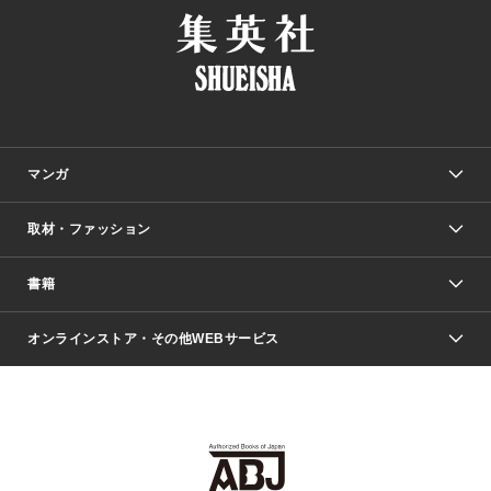
マンガ
取材・ファッション
少年マンガ
週刊少年ジャンプ
書籍
ファッション・美容
青年マンガ
ジャンプSQ.
Seventeen
週刊ヤングジャンプ
オンラインストア・その他WEBサービス
文芸・文庫・総合
芸能・情報・スポーツ
少女マンガ
Vジャンプ
non-no Web
ヤングジャンプ定期購読デジタル
すばる
Myojo
オンラインストア
りぼん
学芸・ノンフィクション・新書
最強ジャンプ
女性マンガ
@BAILA
ヤンジャン＋
小説すばる
週プレNEWS
マーガレット
集英社OTOコンテンツ
集英社 学芸編集部
少年ジャンプ＋
その他WEBサービス
クッキー
ライトノベル・ノベライズ
MAQUIA ONLINE
となりのヤングジャンプ
集英社 文芸ステーション
週プレ グラジャパ！
別冊マーガレット
SHUEISHA MANGA-ART HERITAGE
集英社 ビジネス書