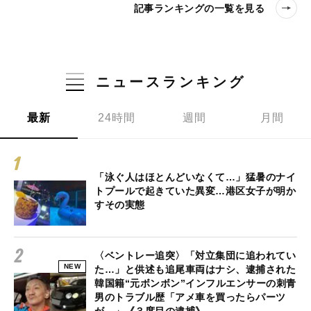
記事ランキングの一覧を見る
ニュースランキング
最新
24時間
週間
月間
「泳ぐ人はほとんどいなくて…」猛暑のナイ
トプールで起きていた異変…港区女子が明か
すその実態
〈ベントレー追突〉「対立集団に追われてい
NEW
た…」と供述も追尾車両はナシ、逮捕された
韓国籍“元ボンボン”インフルエンサーの刺青
男のトラブル歴「アメ車を買ったらパーツ