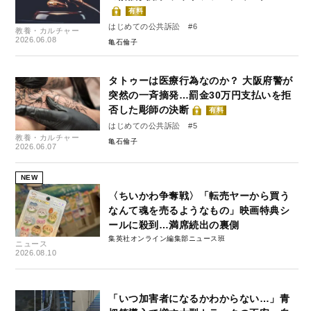
有料
はじめての公共訴訟 #6
教養・カルチャー
2026.06.08
亀石倫子
タトゥーは医療行為なのか？ 大阪府警が
突然の一斉摘発…罰金30万円支払いを拒
否した彫師の決断
有料
はじめての公共訴訟 #5
教養・カルチャー
亀石倫子
2026.06.07
NEW
〈ちいかわ争奪戦〉「転売ヤーから買う
なんて魂を売るようなもの」映画特典シ
ールに殺到…満席続出の裏側
集英社オンライン編集部ニュース班
ニュース
2026.08.10
「いつ加害者になるかわからない…」青