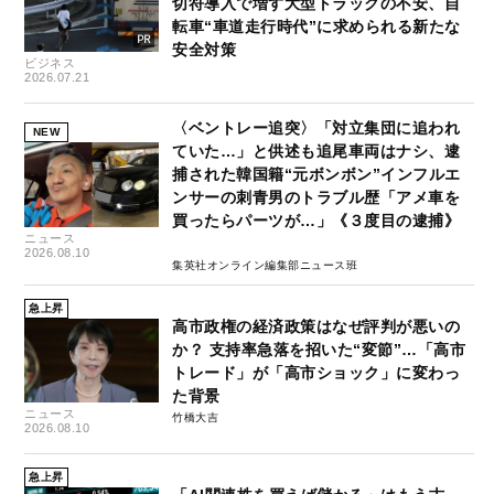
切符導入で増す大型トラックの不安、自
転車“車道走行時代”に求められる新たな
安全対策
ビジネス
2026.07.21
〈ベントレー追突〉「対立集団に追われ
NEW
ていた…」と供述も追尾車両はナシ、逮
捕された韓国籍“元ボンボン”インフルエ
ンサーの刺青男のトラブル歴「アメ車を
買ったらパーツが…」《３度目の逮捕》
ニュース
2026.08.10
集英社オンライン編集部ニュース班
急上昇
高市政権の経済政策はなぜ評判が悪いの
か？ 支持率急落を招いた“変節”…「高市
トレード」が「高市ショック」に変わっ
た背景
ニュース
竹橋大吉
2026.08.10
急上昇