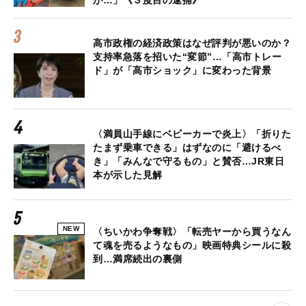
が…」《３度目の逮捕》
高市政権の経済政策はなぜ評判が悪いのか？
支持率急落を招いた“変節”…「高市トレー
ド」が「高市ショック」に変わった背景
〈満員山手線にベビーカーで炎上〉「折りた
たまず乗車できる」はずなのに「避けるべ
き」「みんなで守るもの」と賛否…JR東日
本が示した見解
NEW
〈ちいかわ争奪戦〉「転売ヤーから買うなん
て魂を売るようなもの」映画特典シールに殺
到…満席続出の裏側