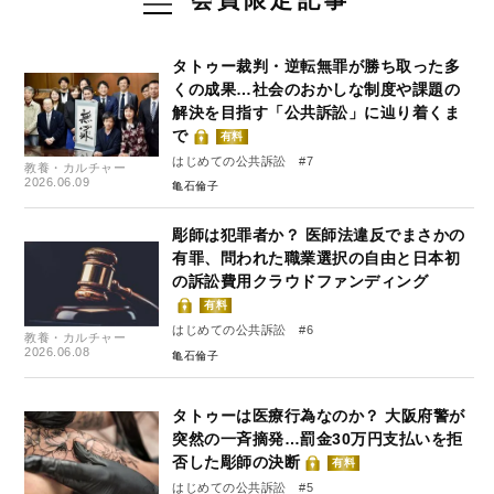
タトゥー裁判・逆転無罪が勝ち取った多
くの成果…社会のおかしな制度や課題の
解決を目指す「公共訴訟」に辿り着くま
で
有料
はじめての公共訴訟 #7
教養・カルチャー
2026.06.09
亀石倫子
彫師は犯罪者か？ 医師法違反でまさかの
有罪、問われた職業選択の自由と日本初
の訴訟費用クラウドファンディング
有料
はじめての公共訴訟 #6
教養・カルチャー
2026.06.08
亀石倫子
タトゥーは医療行為なのか？ 大阪府警が
突然の一斉摘発…罰金30万円支払いを拒
否した彫師の決断
有料
はじめての公共訴訟 #5