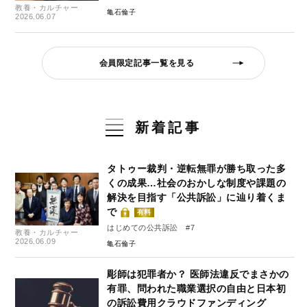
教養・カルチャー
亀石倫子
2026.06.07
会員限定記事一覧を見る
新着記事
タトゥー裁判・逆転無罪が勝ち取った多
くの成果…社会のおかしな制度や課題の
解決を目指す「公共訴訟」に辿り着くま
で
有料
はじめての公共訴訟 #7
教養・カルチャー
2026.06.09
亀石倫子
彫師は犯罪者か？ 医師法違反でまさかの
有罪、問われた職業選択の自由と日本初
の訴訟費用クラウドファンディング