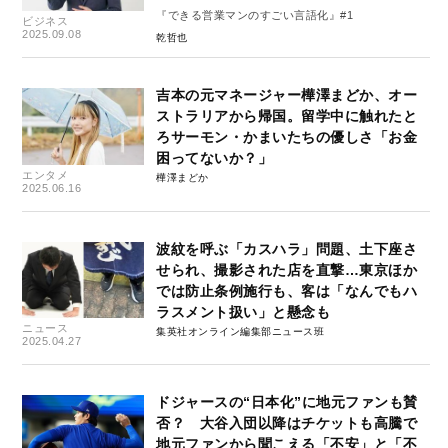
『できる営業マンのすごい言語化』#1
ビジネス
2025.09.08
乾哲也
吉本の元マネージャー樺澤まどか、オー
ストラリアから帰国。留学中に触れたと
ろサーモン・かまいたちの優しさ「お金
困ってないか？」
エンタメ
樺澤まどか
2025.06.16
波紋を呼ぶ「カスハラ」問題、土下座さ
せられ、撮影された店を直撃…東京ほか
では防止条例施行も、客は「なんでもハ
ラスメント扱い」と懸念も
ニュース
集英社オンライン編集部ニュース班
2025.04.27
ドジャースの“日本化”に地元ファンも賛
否？ 大谷入団以降はチケットも高騰で
地元ファンから聞こえる「不安」と「不