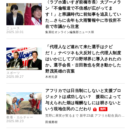
〈ラブホ通いすぎ前橋市長〉大ブーメラ
ン「不倫報道で不信感が広がってま
す！」と県議時代に前知事を追及してい
た…さらに去年も大雨警報中に市役所不
在で市議から注意
ニュース
2025.10.01
集英社オンライン編集部ニュース班
「代理人など連れて来た選手はクビ
だ！」ナベツネも大反対した代理人制度
はいかにしてプロ野球界に導入されたの
か。選手会長・古田敦也を突き動かした
野茂英雄の言葉
スポーツ
2025.09.27
木村元彦
アフリカでは日当制にしないと支援プロ
ジェクトは成功しない？ 援助によって
与えられた畑は報酬なしには耕さないと
いう現地住民のこだわり
無料
荒野に果実が実るまで 新卒23歳 アフリカ駐在員の奮
教養・カルチャー
闘記 #5
2025.08.23
田畑勇樹