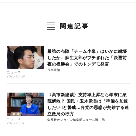
関連記事
最強の布陣「チーム小泉」はいかに崩壊
したか…麻生太郎がブチぎれた「決選前
夜の祝勝会」でのトンデモ発言
長島重治
ニュース
2025.10.09
〈高市新総裁〉支持率上昇なら年末に衆
院解散？ 国民・玉木党首は「準備を加速
したい｣と警戒…各党の思惑が交錯する連
立政局の行方
ニュース
集英社オンライン編集部ニュース班
2025.10.07