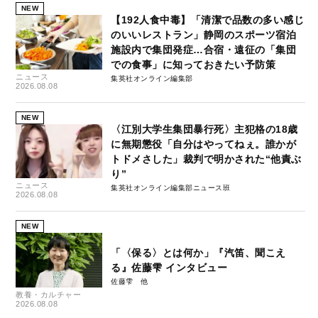
NEW
【192人食中毒】「清潔で品数の多い感じ
のいいレストラン」静岡のスポーツ宿泊
施設内で集団発症…合宿・遠征の「集団
での食事」に知っておきたい予防策
ニュース
集英社オンライン編集部
2026.08.08
NEW
〈江別大学生集団暴行死〉主犯格の18歳
に無期懲役「自分はやってねぇ。誰かが
トドメさした」裁判で明かされた“他責ぶ
り”
ニュース
集英社オンライン編集部ニュース班
2026.08.08
NEW
「〈保る〉とは何か」『汽笛、聞こえ
る』佐藤雫 インタビュー
佐藤雫
教養・カルチャー
2026.08.08