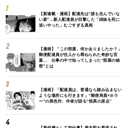
【新連載・漫画】配達先は“誰も住んでいな
い家”…新人配達員が目撃した「姉妹を死に
追いやった」むごすぎる真相
【漫画】「この部屋、何かありましたか？」
郵便配達員が住人から尋ねられた奇妙な言
葉… 仕事の中で知ってしまった“部屋の秘
密”とは
【漫画】「配達員は、普通なら踏み込まない
ような場所にも行きます」“郵便局員×ホラ
ー”の異色作、作者が語る“怪異の原点”
【風俗嬢として初仕事】着衣即を要求され