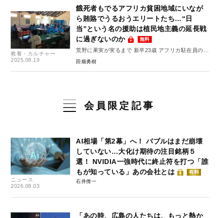
餓死者もでるアフリカ貧困地域にいなが
ら賄賂でうるおうエリートたち…“日
当”という名の援助は植民地主義の延長戦
に過ぎないのか
無料
荒野に果実が実るまで 新卒23歳 アフリカ駐在員の奮
教養・カルチャー
闘記 #1
2025.08.19
田畑勇樹
会員限定記事
AI相場「第2幕」へ！ バブルはまだ崩壊
していない…大化け期待の注目銘柄５
選！ NVIDIA一強時代に終止符を打つ「誰
もが知っている」あの会社とは
有料
ニュース
石井僚一
2026.08.03
「あの時、広島の人たちは、もっと熱か