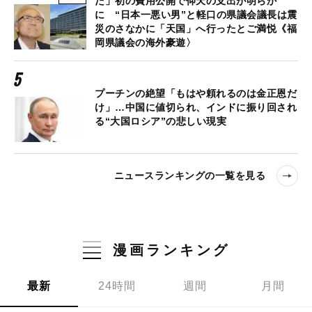
た」初の費用公開で仰天の支出が明らか
に “日本一悪い男”と軽口の県議会議長は震
災のさなかに「天国」へ行ったとご満悦《福
岡県議会の海外豪遊〉
プーチンの絶望「もはや頼れるのは金正恩だ
け」…中国に値切られ、インドに振り回され
る“大国ロシア”の悲しい現実
ニュースランキングの一覧を見る
漫画ランキング
最新
24時間
週間
月間