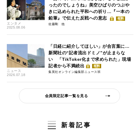
ったのでしょうね」美空ひばりのつぶや
きに込められた平和への祈り…『一本の
鉛筆』で伝えた反戦への意志
有料
エンタメ
佐藤剛
2025.08.06
「日経に紹介してほしい」が合言葉に…
新聞社の“記者流出ドミノ”が止まらな
い 「TikToker化まで求められた」現場
記者から不満続出
有料
ニュース
集英社オンライン編集部ニュース班
2026.07.18
会員限定記事一覧を見る
新着記事