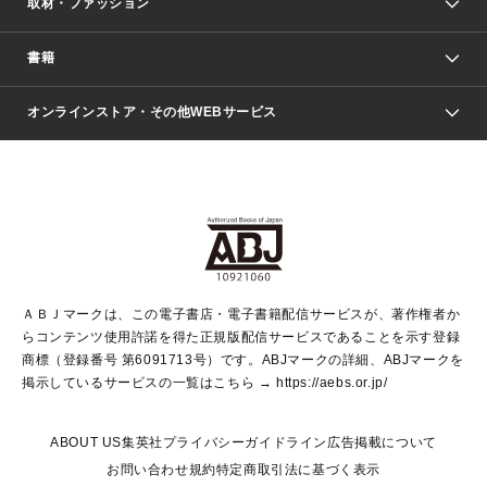
取材・ファッション
少年マンガ
週刊少年ジャンプ
書籍
ファッション・美容
青年マンガ
ジャンプSQ.
Seventeen
週刊ヤングジャンプ
オンラインストア・その他WEBサービス
文芸・文庫・総合
芸能・情報・スポーツ
少女マンガ
Vジャンプ
non-no Web
ヤングジャンプ定期購読デジタル
すばる
Myojo
オンラインストア
りぼん
学芸・ノンフィクション・新書
最強ジャンプ
女性マンガ
@BAILA
ヤンジャン＋
小説すばる
週プレNEWS
マーガレット
集英社OTOコンテンツ
集英社 学芸編集部
少年ジャンプ＋
その他WEBサービス
クッキー
ライトノベル・ノベライズ
MAQUIA ONLINE
となりのヤングジャンプ
集英社 文芸ステーション
週プレ グラジャパ！
別冊マーガレット
SHUEISHA MANGA-ART HERITAGE
集英社 ビジネス書
ゼブラック
ココハナ
SHUEISHA ADNAVI
SPUR.JP
集英社Webマガジン Cobalt
グランドジャンプ
web 集英社文庫
キッズ
web Sportiva
マンガMee
ジャンプキャラクターズストア
集英社新書
ジャンプルーキー！
月刊オフィスユー
ＡＢＪマークは、この電子書店・電子書籍配信サービスが、著作権者か
EDITOR'S LAB
LEE
集英社オレンジ文庫
ウルトラジャンプ
青春と読書
パラスポ＋！
らコンテンツ使用許諾を得た正規版配信サービスであることを示す登録
集英社みらい文庫
リマコミ＋
HAPPY PLUS STORE
集英社新書プラス
ジャンプTOON
商標（登録番号 第6091713号）です。ABJマークの詳細、ABJマークを
Marisol
シフォン文庫
アジア人物史
S-KIDS.LAND
マンガMeets
掲示しているサービスの一覧はこちら →
https://aebs.or.jp/
shueisha vox
よみタイ
S-MANGA
Web éclat
ダッシュエックス文庫
LEEマルシェ
kotoba
集英社ジャンプリミックス
ABOUT US
集英社プライバシーガイドライン
広告掲載について
T JAPAN:The New York Times Style Magazine
JUMP j BOOKS
お問い合わせ
規約
特定商取引法に基づく表示
SHOP Marisol
e!集英社
集英社コミック文庫