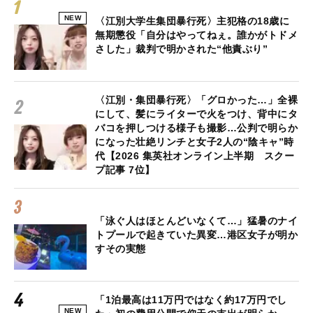
NEW
〈江別大学生集団暴行死〉主犯格の18歳に
無期懲役「自分はやってねぇ。誰かがトドメ
さした」裁判で明かされた“他責ぶり”
〈江別・集団暴行死〉「グロかった…」全裸
にして、髪にライターで火をつけ、背中にタ
バコを押しつける様子も撮影…公判で明らか
になった壮絶リンチと女子2人の“陰キャ”時
代【2026 集英社オンライン上半期 スクー
プ記事 7位】
「泳ぐ人はほとんどいなくて…」猛暑のナイ
トプールで起きていた異変…港区女子が明か
すその実態
「1泊最高は11万円ではなく約17万円でし
NEW