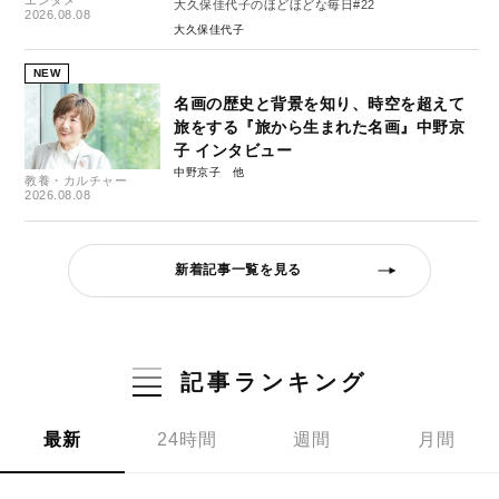
大久保佳代子のほどほどな毎日#22
2026.08.08
大久保佳代子
NEW
名画の歴史と背景を知り、時空を超えて
旅をする『旅から生まれた名画』中野京
子 インタビュー
中野京子
教養・カルチャー
2026.08.08
新着記事一覧を見る
記事ランキング
最新
24時間
週間
月間