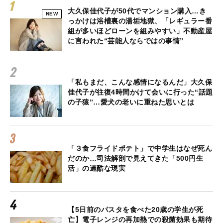
大久保佳代子が50代でマンション購入…き
NEW
っかけは浴槽裏の湯垢地獄、「レギュラー番
組が多いほどローンを組みやすい」不動産屋
に言われた“芸能人ならではの事情”
「私もまだ、こんな感情になるんだ」大久保
佳代子が往復4時間かけて会いに行った“話題
の子猿”…愛犬の老いに重ねた思いとは
「３食フライドポテト」で中学生はなぜ死ん
だのか…司法解剖で見えてきた「500円生
活」の過酷な現実
【5日前のパスタを食べた20歳の学生が死
亡】電子レンジの再加熱での殺菌効果も期待