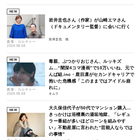
NEW
岩井圭也さん（作家）が山崎エマさん
（ドキュメンタリー監督）に会いに行く
岩井圭也
教養・カルチャー
2026.08.08
NEW
毒親、ぶつかりおじさん、ルッキズ
ム…“闇深4コマ漫画”で10万いいね、元で
んぱ組.inc・鹿目凛がセカンドキャリアで
抱いた危機感「このままではアイドル崩
れに」
教養・カルチャー
2026.08.08
キムラ
大久保佳代子が50代でマンション購入…
NEW
きっかけは浴槽裏の湯垢地獄、「レギュ
ラー番組が多いほどローンを組みやす
い」不動産屋に言われた“芸能人ならでは
の事情”
エンタメ