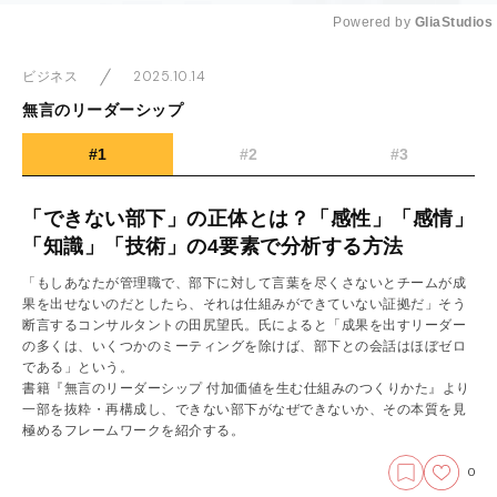
Powered by 
GliaStudios
Mute
2025.10.14
ビジネス
無言のリーダーシップ
#1
#2
#3
「できない部下」の正体とは？「感性」「感情」
「知識」「技術」の4要素で分析する方法
「もしあなたが管理職で、部下に対して言葉を尽くさないとチームが成
果を出せないのだとしたら、それは仕組みができていない証拠だ」そう
断言するコンサルタントの田尻望氏。氏によると「成果を出すリーダー
の多くは、いくつかのミーティングを除けば、部下との会話はほぼゼロ
である」という。
書籍『無言のリーダーシップ 付加価値を生む仕組みのつくりかた』より
一部を抜粋・再構成し、できない部下がなぜできないか、その本質を見
極めるフレームワークを紹介する。
0