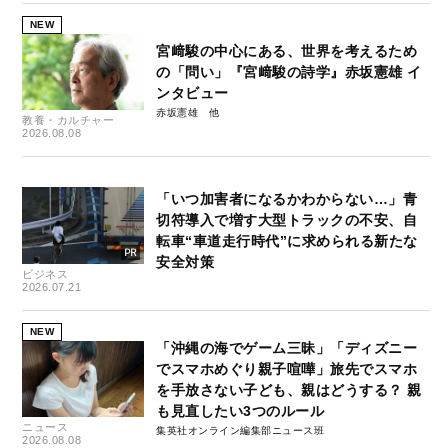
NEW
宮﨑駿の中心にある、世界を考えるため
の「問い」『宮﨑駿の詩学』赤坂憲雄 イ
ンタビュー
赤坂憲雄
教養・カルチャー
2026.08.08
「いつ加害者になるかわからない…」青
切符導入で増す大型トラックの不安、自
転車“車道走行時代”に求められる新たな
安全対策
ビジネス
2026.07.21
NEW
「沖縄の海でゲーム三昧」「ディズニー
でスマホめぐり親子喧嘩」旅先でスマホ
を手放さない子ども、親はどうする？ 親
も見直したい3つのルール
ニュース
集英社オンライン編集部ニュース班
2026.08.08