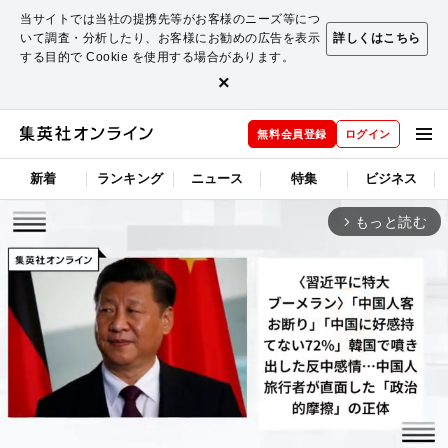
当サイトでは当社の提携先等がお客様のニーズ等につ
いて調査・分析したり、お客様にお勧めの広告を表示
詳しくはこちら
する目的で Cookie を使用する場合があります。
×
無料会員登録
ログイン
新着
ランキング
ニュース
特集
ビジネス
もっと読む
arrow_forward_ios