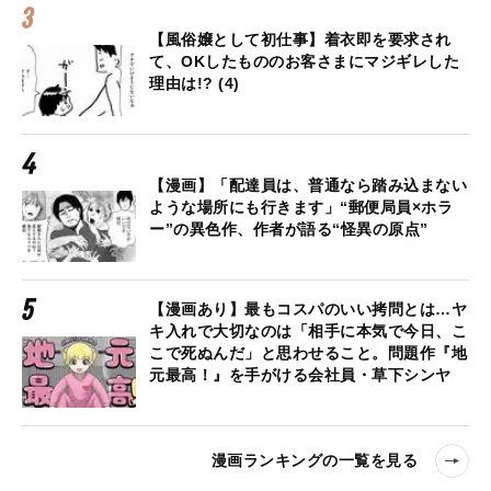
【風俗嬢として初仕事】着衣即を要求され
て、OKしたもののお客さまにマジギレした
理由は!? (4)
【漫画】「配達員は、普通なら踏み込まない
ような場所にも行きます」“郵便局員×ホラ
ー”の異色作、作者が語る“怪異の原点”
【漫画あり】最もコスパのいい拷問とは…ヤ
キ入れで大切なのは「相手に本気で今日、こ
こで死ぬんだ」と思わせること。問題作『地
元最高！』を手がける会社員・草下シンヤ
漫画ランキングの一覧を見る