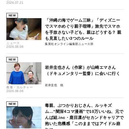
2026.07.21
NEW
「沖縄の海でゲーム三昧」「ディズニー
でスマホめぐり親子喧嘩」旅先でスマホ
を手放さない子ども、親はどうする？ 親
も見直したい3つのルール
ニュース
集英社オンライン編集部ニュース班
2026.08.08
NEW
岩井圭也さん（作家）が山崎エマさん
（ドキュメンタリー監督）に会いに行く
岩井圭也
教養・カルチャー
2026.08.08
NEW
毒親、ぶつかりおじさん、ルッキズ
ム…“闇深4コマ漫画”で10万いいね、元で
んぱ組.inc・鹿目凛がセカンドキャリアで
抱いた危機感「このままではアイドル崩