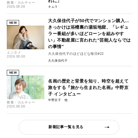
れに」
教養・カルチャー
2026.08.08
キムラ
大久保佳代子が50代でマンション購入…
NEW
きっかけは浴槽裏の湯垢地獄、「レギュ
ラー番組が多いほどローンを組みやす
い」不動産屋に言われた“芸能人ならでは
の事情”
エンタメ
大久保佳代子のほどほどな毎日#22
2026.08.08
大久保佳代子
NEW
名画の歴史と背景を知り、時空を超えて
旅をする『旅から生まれた名画』中野京
子 インタビュー
中野京子
教養・カルチャー
2026.08.08
新着記事一覧を見る