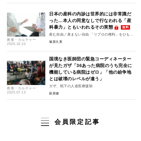
日本の産科の内診は世界的には非常識だ
った…本人の同意なしで行なわれる「産
科暴力」ともいわれるその実態
無料
産む自由／産まない自由 「リプロの権利」をひもと
教養・カルチャー
く #2
塚原久美
2025.10.10
国境なき医師団の緊急コーディネーター
が見たガザ「36あった病院のうち完全に
機能している病院はゼロ」「他の紛争地
とは破壊のレベルが違う」
ガザ、戦下の人道医療援助
教養・カルチャー
2025.07.13
萩原健
会員限定記事