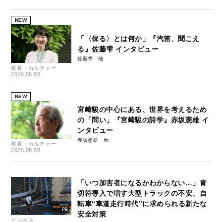
NEW
「〈保る〉とは何か」『汽笛、聞こえ
る』佐藤雫 インタビュー
佐藤雫
教養・カルチャー
2026.08.08
NEW
宮﨑駿の中心にある、世界を考えるため
の「問い」『宮﨑駿の詩学』赤坂憲雄 イ
ンタビュー
赤坂憲雄
教養・カルチャー
2026.08.08
「いつ加害者になるかわからない…」青
切符導入で増す大型トラックの不安、自
転車“車道走行時代”に求められる新たな
安全対策
ビジネス