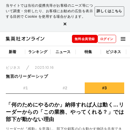
当サイトでは当社の提携先等がお客様のニーズ等につ
いて調査・分析したり、お客様にお勧めの広告を表示
詳しくはこちら
する目的で Cookie を使用する場合があります。
×
無料会員登録
ログイン
新着
ランキング
ニュース
特集
ビジネス
2025.10.16
ビジネス
無言のリーダーシップ
#1
#2
#3
「何のためにやるのか」納得すれば人は動く…リ
ーダーからの「この業務、やってくれる？」では
部下が動かない理由
リーダーが『感動』を意識し、部下や顧客の心を動かす物語を共有でき