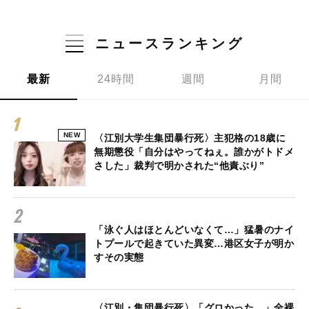
ニュースランキング
最新
24時間
週間
月間
NEW
〈江別大学生集団暴行死〉主犯格の18歳に
無期懲役「自分はやってねぇ。誰かがトドメ
さした」裁判で明かされた“他責ぶり”
「泳ぐ人はほとんどいなくて…」猛暑のナイ
トプールで起きていた異変…港区女子が明か
すその実態
〈江別・集団暴行死〉「グロかった…」全裸