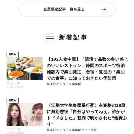
会員限定記事一覧を見る
新着記事
NEW
【192人食中毒】「清潔で品数の多い感じ
のいいレストラン」静岡のスポーツ宿泊
施設内で集団発症…合宿・遠征の「集団
での食事」に知っておきたい予防策
ニュース
集英社オンライン編集部
2026.08.08
NEW
〈江別大学生集団暴行死〉主犯格の18歳
に無期懲役「自分はやってねぇ。誰かが
トドメさした」裁判で明かされた“他責ぶ
り”
ニュース
集英社オンライン編集部ニュース班
2026.08.08