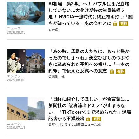
AI相場「第2幕」へ！ バブルはまだ崩壊
していない…大化け期待の注目銘柄５
選！ NVIDIA一強時代に終止符を打つ「誰
もが知っている」あの会社とは
有料
ニュース
石井僚一
2026.08.03
「あの時、広島の人たちは、もっと熱か
ったのでしょうね」美空ひばりのつぶや
きに込められた平和への祈り…『一本の
鉛筆』で伝えた反戦への意志
有料
エンタメ
佐藤剛
2025.08.06
「日経に紹介してほしい」が合言葉に…
新聞社の“記者流出ドミノ”が止まらな
い 「TikToker化まで求められた」現場
記者から不満続出
有料
ニュース
集英社オンライン編集部ニュース班
2026.07.18