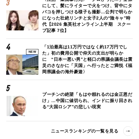
にして、髪にライターで火をつけ、背中にタ
バコを押しつける様子も撮影…公判で明らか
になった壮絶リンチと女子2人の“陰キャ”時
代【2026 集英社オンライン上半期 スクー
プ記事 7位】
「1泊最高は11万円ではなく約17万円でし
NEW
た」初の費用公開で仰天の支出が明らか
に “日本一悪い男”と軽口の県議会議長は震
災のさなかに「天国」へ行ったとご満悦《福
岡県議会の海外豪遊〉
プーチンの絶望「もはや頼れるのは金正恩だ
け」…中国に値切られ、インドに振り回され
る“大国ロシア”の悲しい現実
ニュースランキングの一覧を見る