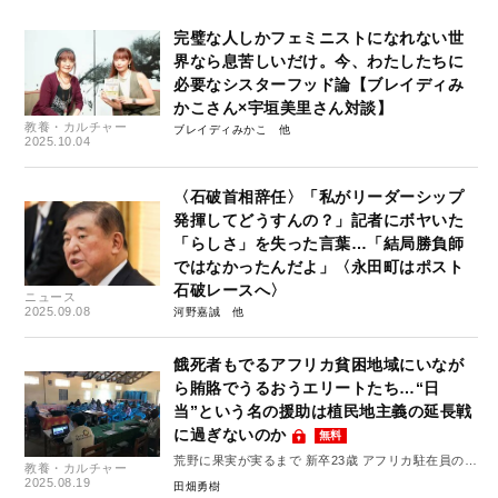
完璧な人しかフェミニストになれない世
界なら息苦しいだけ。今、わたしたちに
必要なシスターフッド論【ブレイディみ
かこさん×宇垣美里さん対談】
教養・カルチャー
ブレイディみかこ
2025.10.04
〈石破首相辞任〉「私がリーダーシップ
発揮してどうすんの？」記者にボヤいた
「らしさ」を失った言葉…「結局勝負師
ではなかったんだよ」〈永田町はポスト
石破レースへ〉
ニュース
2025.09.08
河野嘉誠
餓死者もでるアフリカ貧困地域にいなが
ら賄賂でうるおうエリートたち…“日
当”という名の援助は植民地主義の延長戦
に過ぎないのか
無料
荒野に果実が実るまで 新卒23歳 アフリカ駐在員の奮
教養・カルチャー
闘記 #1
2025.08.19
田畑勇樹