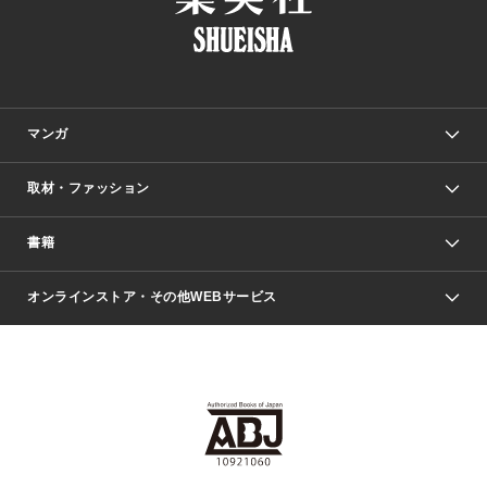
マンガ
取材・ファッション
少年マンガ
週刊少年ジャンプ
書籍
ファッション・美容
青年マンガ
ジャンプSQ.
Seventeen
週刊ヤングジャンプ
オンラインストア・その他WEBサービス
文芸・文庫・総合
芸能・情報・スポーツ
少女マンガ
Vジャンプ
non-no Web
ヤングジャンプ定期購読デジタル
すばる
Myojo
オンラインストア
りぼん
学芸・ノンフィクション・新書
最強ジャンプ
女性マンガ
@BAILA
ヤンジャン＋
小説すばる
週プレNEWS
マーガレット
集英社OTOコンテンツ
集英社 学芸編集部
少年ジャンプ＋
その他WEBサービス
クッキー
ライトノベル・ノベライズ
MAQUIA ONLINE
となりのヤングジャンプ
集英社 文芸ステーション
週プレ グラジャパ！
別冊マーガレット
SHUEISHA MANGA-ART HERITAGE
集英社 ビジネス書
ゼブラック
ココハナ
SHUEISHA ADNAVI
SPUR.JP
集英社Webマガジン Cobalt
グランドジャンプ
web 集英社文庫
キッズ
web Sportiva
マンガMee
ジャンプキャラクターズストア