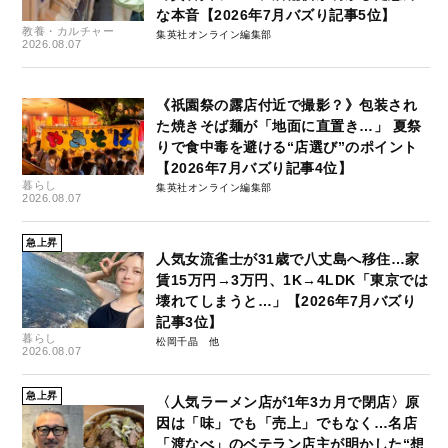
な本音【2026年7月バズり記事5位】
教養・カルチャー
集英社オンライン編集部
2026.08.07
《祇園祭の露店付近で撮影？》包装され
た焼きそば麺が「地面に直置き…」 夏祭
りで食中毒を避ける“店選び”のポイント
【2026年7月バズり記事4位】
暮らし
集英社オンライン編集部
2026.08.07
急上昇
人気女流雀士が31歳で八丈島へ移住…家
賃15万円→3万円、1K→4LDK「東京では
壊れてしまうと…」【2026年7月バズり
記事3位】
暮らし
松岡千晶
2026.08.07
急上昇
〈人気ラーメン店が1年3カ月で閉店〉原
因は「味」でも「売上」でもなく…名店
「渡なべ」のベテラン店主が明かした“想