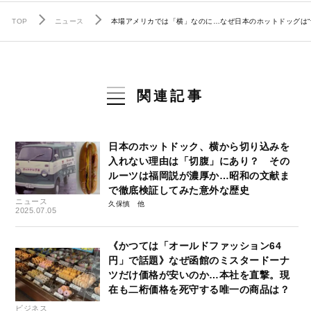
TOP
ニュース
本場アメリカでは「横」なのに…なぜ日本のホットドッグは“
関連記事
日本のホットドック、横から切り込みを
入れない理由は「切腹」にあり？ その
ルーツは福岡説が濃厚か…昭和の文献ま
で徹底検証してみた意外な歴史
ニュース
久保慎
2025.07.05
《かつては「オールドファッション64
円」で話題》なぜ函館のミスタードーナ
ツだけ価格が安いのか…本社を直撃。現
在も二桁価格を死守する唯一の商品は？
ビジネス