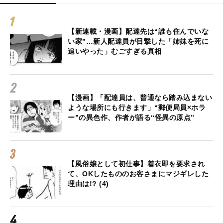
【新連載・漫画】配達先は“誰も住んでいな
い家”…新人配達員が目撃した「姉妹を死に
追いやった」むごすぎる真相
【漫画】「配達員は、普通なら踏み込まない
ような場所にも行きます」“郵便局員×ホラ
ー”の異色作、作者が語る“怪異の原点”
【風俗嬢として初仕事】着衣即を要求され
て、OKしたもののお客さまにマジギレした
理由は!? (4)