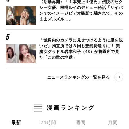
〈活動再開〉「１本売上１億円」伝説のセク
シー女優、桜樹ルイのデビュー秘話「サイパ
ンでのイメージビデオ撮影で騙されて、その
ままズルズル…」
「独房内のカメラに見せつけるように服を脱
いだ」拘置所では３回も懲罰房送りに！ 美
魔女グラドル岩本和子（48）が拘置所で見
た「この世の地獄」
ニュースランキングの一覧を見る
漫画ランキング
最新
24時間
週間
月間