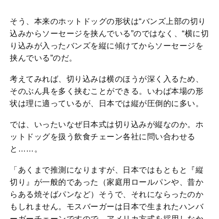
そう、本来のホットドッグの形状は“バンズ上部の切り
込みからソーセージを挟んでいる”のではなく、“横に切
り込みが入ったバンズを縦に傾けてからソーセージを
挟んでいる”のだ。
考えてみれば、切り込みは横のほうが深く入るため、
そのぶん具を多く挟むことができる。いわば本場の形
状は理に適っているが、日本では縦が圧倒的に多い。
では、いったいなぜ日本式は切り込みが縦なのか。ホ
ットドッグを扱う飲食チェーン各社に問い合わせる
と……。
「あくまで推測になりますが、日本ではもともと『縦
切り』が一般的であった（家庭用ロールパンや、昔か
らある焼そばパンなど）そうで、それにならったのか
もしれません。モスバーガーは日本で生まれたハンバ
ーガーチェーンですので、アメリカ方式を採用しなか