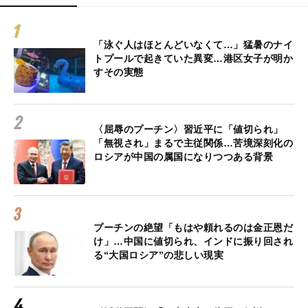
「泳ぐ人はほとんどいなくて…」猛暑のナイ
トプールで起きていた異変…港区女子が明か
すその実態
〈屈辱のプーチン〉習近平に「値切られ」
「無視され」まるで主従関係…苦境深刻化の
ロシアが中国の属国になりつつある背景
プーチンの絶望「もはや頼れるのは金正恩だ
け」…中国に値切られ、インドに振り回され
る“大国ロシア”の悲しい現実