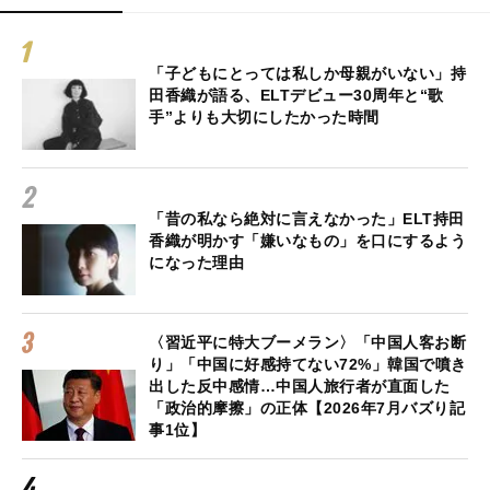
「子どもにとっては私しか母親がいない」持
田香織が語る、ELTデビュー30周年と“歌
手”よりも大切にしたかった時間
「昔の私なら絶対に言えなかった」ELT持田
香織が明かす「嫌いなもの」を口にするよう
になった理由
〈習近平に特大ブーメラン〉「中国人客お断
り」「中国に好感持てない72%」韓国で噴き
出した反中感情…中国人旅行者が直面した
「政治的摩擦」の正体【2026年7月バズり記
事1位】