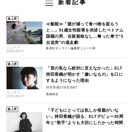
新着記事
急上昇
≪飯能≫「腹が減って食べ物を盗もう
と…」91歳女性殺害を供述したベトナム
国籍の男、在留資格なし…奪った車で“3
台追突”の逃走劇
ニュース
集英社オンライン編集部ニュース班
2026.08.07
急上昇
「昔の私なら絶対に言えなかった」ELT
持田香織が明かす「嫌いなもの」を口に
するようになった理由
持田香織の現在地#2
エンタメ
黒島暁生
2026.08.07
急上昇
「子どもにとっては私しか母親がいな
い」持田香織が語る、ELTデビュー30周
年と“歌手”よりも大切にしたかった時間