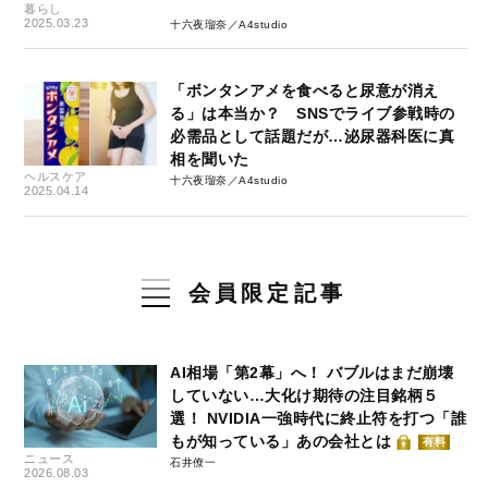
暮らし
2025.03.23
十六夜瑠奈／A4studio
「ボンタンアメを食べると尿意が消え
る」は本当か？ SNSでライブ参戦時の
必需品として話題だが…泌尿器科医に真
相を聞いた
ヘルスケア
十六夜瑠奈／A4studio
2025.04.14
会員限定記事
AI相場「第2幕」へ！ バブルはまだ崩壊
していない…大化け期待の注目銘柄５
選！ NVIDIA一強時代に終止符を打つ「誰
もが知っている」あの会社とは
有料
ニュース
石井僚一
2026.08.03