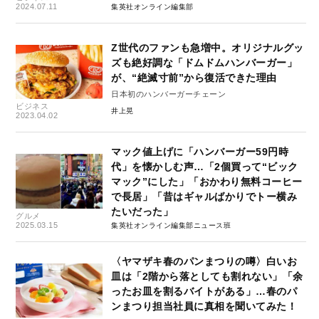
2024.07.11
集英社オンライン編集部
Z世代のファンも急増中。オリジナルグッ
ズも絶好調な「ドムドムハンバーガー」
が、“絶滅寸前”から復活できた理由
日本初のハンバーガーチェーン
ビジネス
井上晃
2023.04.02
マック値上げに「ハンバーガー59円時
代」を懐かしむ声…「2個買って“ビック
マック”にした」「おかわり無料コーヒー
で長居」「昔はギャルばかりでトー横み
たいだった」
グルメ
2025.03.15
集英社オンライン編集部ニュース班
〈ヤマザキ春のパンまつりの噂〉白いお
皿は「2階から落としても割れない」「余
ったお皿を割るバイトがある」…春のパ
ンまつり担当社員に真相を聞いてみた！