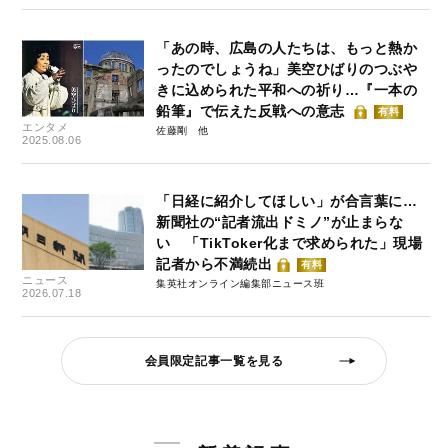
「あの時、広島の人たちは、もっと熱か
ったのでしょうね」美空ひばりのつぶや
きに込められた平和への祈り…『一本の
鉛筆』で伝えた反戦への意志
有料
エンタメ
佐藤剛
2025.08.06
「日経に紹介してほしい」が合言葉に…
新聞社の“記者流出ドミノ”が止まらな
い 「TikToker化まで求められた」現場
記者から不満続出
有料
ニュース
集英社オンライン編集部ニュース班
2026.07.18
会員限定記事一覧を見る