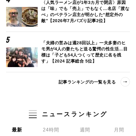
〈人気ラーメン店が1年3カ月で閉店〉原因
は「味」でも「売上」でもなく…名店「渡な
べ」のベテラン店主が明かした“想定外の
敵”【2026年7月バズり記事2位】
「夫婦の営みは週28回以上」一夫多妻のヒ
モ男が4人の妻たちと送る驚愕の性生活…目
標は「子ども54人つくって歴史に名を残
す」【2024 記事総合 5位】
記事ランキングの一覧を見る
ニュースランキング
最新
24時間
週間
月間