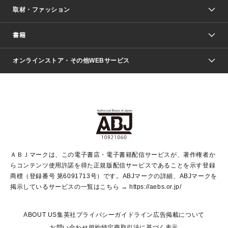
取材・ファッション
少年マンガ
週刊少年ジャンプ
書籍
ファッション・美容
青年マンガ
ジャンプSQ.
Seventeen
週刊ヤングジャンプ
オンラインストア・その他WEBサービス
文芸・文庫・総合
芸能・情報・スポーツ
少女マンガ
Vジャンプ
non-no Web
ヤングジャンプ定期購読デジタル
すばる
Myojo
オンラインストア
りぼん
学芸・ノンフィクション・新書
最強ジャンプ
女性マンガ
@BAILA
ヤンジャン＋
小説すばる
週プレNEWS
マーガレット
集英社OTOコンテンツ
集英社 学芸編集部
少年ジャンプ＋
その他WEBサービス
クッキー
ライトノベル・ノベライズ
MAQUIA ONLINE
となりのヤングジャンプ
集英社 文芸ステーション
週プレ グラジャパ！
別冊マーガレット
SHUEISHA MANGA-ART HERITAGE
集英社 ビジネス書
ゼブラック
ココハナ
SHUEISHA ADNAVI
SPUR.JP
集英社Webマガジン Cobalt
グランドジャンプ
web 集英社文庫
キッズ
web Sportiva
マンガMee
ジャンプキャラクターズストア
集英社新書
ジャンプルーキー！
月刊オフィスユー
ＡＢＪマークは、この電子書店・電子書籍配信サービスが、著作権者か
EDITOR'S LAB
LEE
集英社オレンジ文庫
ウルトラジャンプ
青春と読書
パラスポ＋！
らコンテンツ使用許諾を得た正規版配信サービスであることを示す登録
集英社みらい文庫
リマコミ＋
HAPPY PLUS STORE
集英社新書プラス
ジャンプTOON
商標（登録番号 第6091713号）です。ABJマークの詳細、ABJマークを
Marisol
シフォン文庫
アジア人物史
S-KIDS.LAND
マンガMeets
掲示しているサービスの一覧はこちら →
https://aebs.or.jp/
shueisha vox
よみタイ
S-MANGA
Web éclat
ダッシュエックス文庫
LEEマルシェ
kotoba
集英社ジャンプリミックス
ABOUT US
集英社プライバシーガイドライン
広告掲載について
T JAPAN:The New York Times Style Magazine
JUMP j BOOKS
お問い合わせ
規約
特定商取引法に基づく表示