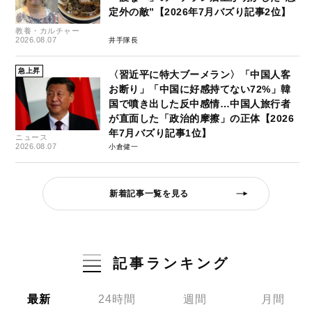
定外の敵”【2026年7月バズり記事2位】
教養・カルチャー
2026.08.07
井手隊長
急上昇
〈習近平に特大ブーメラン〉「中国人客
お断り」「中国に好感持てない72%」韓
国で噴き出した反中感情…中国人旅行者
が直面した「政治的摩擦」の正体【2026
年7月バズり記事1位】
ニュース
2026.08.07
小倉健一
新着記事一覧を見る
記事ランキング
最新
24時間
週間
月間