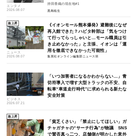
持田香織の現在地#1
エンタメ
2026.08.07
黒島暁生
急上昇
《イオンモール熊本爆発》避難後になぜ
再入館できた？ハビタ幹部は「気をつけ
て行ってらっしゃいと…モール職員は引
き止めなかった」と主張、イオンは「運
用を徹底できなかった可能性」
ニュース
2026.08.07
集英社オンライン編集部ニュース班
「いつ加害者になるかわからない…」青
切符導入で増す大型トラックの不安、自
転車“車道走行時代”に求められる新たな
安全対策
ビジネス
2026.07.21
急上昇
「貧乏くさい」「禁止にしてほしい」ガ
チャガチャの“サーチ行為”が物議 SNS
で賛否真っ二つ、店舗側が明かした意外