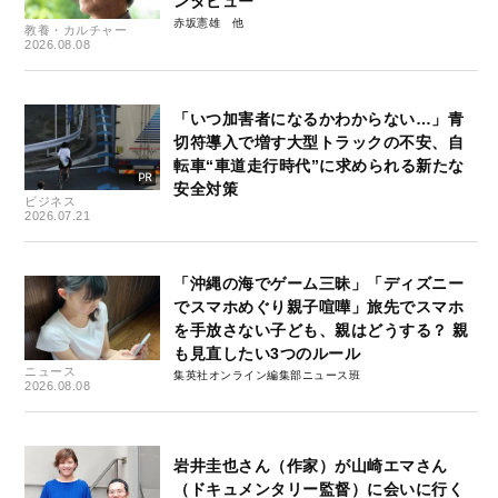
ンタビュー
赤坂憲雄
教養・カルチャー
2026.08.08
「いつ加害者になるかわからない…」青
切符導入で増す大型トラックの不安、自
転車“車道走行時代”に求められる新たな
安全対策
ビジネス
2026.07.21
「沖縄の海でゲーム三昧」「ディズニー
でスマホめぐり親子喧嘩」旅先でスマホ
を手放さない子ども、親はどうする？ 親
も見直したい3つのルール
ニュース
集英社オンライン編集部ニュース班
2026.08.08
岩井圭也さん（作家）が山崎エマさん
（ドキュメンタリー監督）に会いに行く