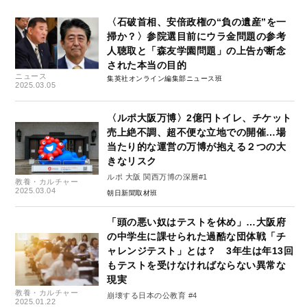
〈石破首相、安倍政権の“負の遺産”を一
掃か？〉参院選目前にウラ金問題の参考
人聴取と「森友学園問題」の上告が断念
された本当の目的
ニュース
集英社オンライン編集部ニュース班
2025.03.05
〈ルポ大阪万博〉2億円トイレ、チケット
売上絶不調、超不便な立地での開催…場
当たり的な運営の万博が抱える２つの大
きなリスク
ルポ 大阪 関西万博の深層#1
教養・カルチャー
2025.03.04
朝日新聞取材班
「頭の悪い奴はテストを休め」…大阪府
の中学生に課せられた過酷な団体戦「チ
ャレンジテスト」とは？ 3年生は年13回
もテストを受けなければならない異常な
現実
教養・カルチャー
崩壊する日本の公教育 #4
2025.01.22