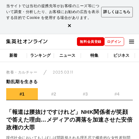
当サイトでは当社の提携先等がお客様のニーズ等につ
いて調査・分析したり、お客様にお勧めの広告を表示
詳しくはこちら
する目的で Cookie を使用する場合があります。
×
無料会員登録
ログイン
新着
ランキング
ニュース
特集
ビジネス
2025.03.11
教養・カルチャー
動乱期を生きる
#1
#2
#3
#4
「報道は腰抜けですけれど」NHK関係者が笑顔
で答えた理由…メディアの凋落を加速させた安倍
政権の大罪
現代社会においてもしばしば問題視される理不尽で構造的な女性差別問