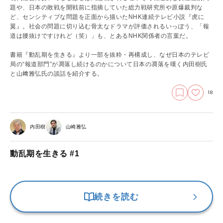
題や、日本の敗戦を開戦前に指摘していた総力戦研究所や原爆裁判な
ど、センシティブな問題を正面から描いたNHK連続テレビ小説『虎に
翼』。社会の問題に切り込む骨太なドラマが評価されるいっぽう、「報
道は腰抜けですけれど（笑）」も、とあるNHK関係者の言葉だ。
書籍『動乱期を生きる』より一部を抜粋・再構成し、なぜ日本のテレビ
局の“報道部門”が凋落し続けるのかについて日本の凋落を嘆く内田樹氏
と山﨑雅弘氏の談話を紹介する。
18
内田樹
山崎雅弘
動乱期を生きる #1
続きを読む