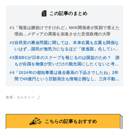
この記事のまとめ
#1
「報道は腰抜けですけれど」NHK関係者が笑顔で答えた
理由…メディアの凋落を加速させた安倍政権の大罪
#2
自民党の裏金問題に関しては、本来右翼も左翼も関係な
いはず…国民が無気力になるほど「後進国」化していく
日本の実相
#3
英BBCが日本のスクープを報じるのは国益のため？ 誰
もが自国を物価が安いだけの観光国にしたくないと考え
るなか、日本人に欠けている問題意識とは
#4
「2024年の都知事選は過去最高の下品さでしたね」2年
間で48億円という巨額発注も情報公開なし、三井不動産
グループへの都幹部の天下り疑惑も報道なしの不思議
教養・カルチャー
こちらの記事もおすすめ