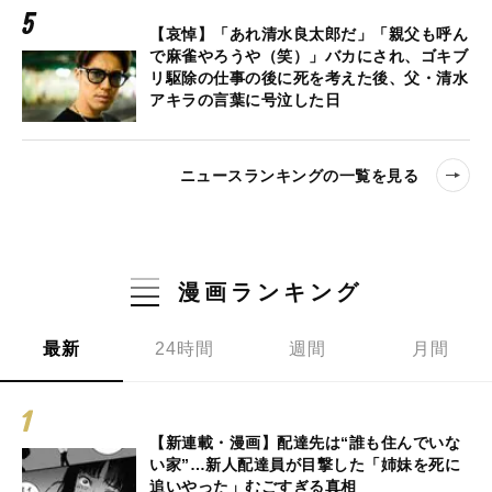
【哀悼】「あれ清水良太郎だ」「親父も呼ん
で麻雀やろうや（笑）」バカにされ、ゴキブ
リ駆除の仕事の後に死を考えた後、父・清水
アキラの言葉に号泣した日
ニュースランキングの一覧を見る
漫画ランキング
最新
24時間
週間
月間
【新連載・漫画】配達先は“誰も住んでいな
い家”…新人配達員が目撃した「姉妹を死に
追いやった」むごすぎる真相