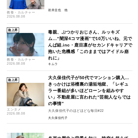
岩井圭也
教養・カルチャー
2026.08.08
急上昇
毒親、ぶつかりおじさん、ルッキズ
ム…“闇深4コマ漫画”で10万いいね、元で
んぱ組.inc・鹿目凛がセカンドキャリアで
抱いた危機感「このままではアイドル崩
れに」
教養・カルチャー
2026.08.08
キムラ
大久保佳代子が50代でマンション購入…
急上昇
きっかけは浴槽裏の湯垢地獄、「レギュ
ラー番組が多いほどローンを組みやす
い」不動産屋に言われた“芸能人ならでは
の事情”
エンタメ
大久保佳代子のほどほどな毎日#22
2026.08.08
大久保佳代子