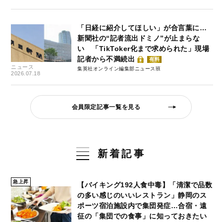
「日経に紹介してほしい」が合言葉に…
新聞社の“記者流出ドミノ”が止まらな
い 「TikToker化まで求められた」現場
記者から不満続出
有料
ニュース
集英社オンライン編集部ニュース班
2026.07.18
会員限定記事一覧を見る
新着記事
急上昇
【バイキング192人食中毒】「清潔で品数
の多い感じのいいレストラン」静岡のス
ポーツ宿泊施設内で集団発症…合宿・遠
征の「集団での食事」に知っておきたい