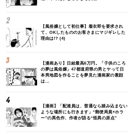
【風俗嬢として初仕事】着衣即を要求され
て、OKしたもののお客さまにマジギレした
理由は!? (4)
【漫画あり】日給最高6万円。「子供のころ
の夢は風俗嬢」47都道府県の男とヤって日
本男地図を作ることを夢見た漫画家の素顔
は…
【漫画】「配達員は、普通なら踏み込まない
ような場所にも行きます」“郵便局員×ホラ
ー”の異色作、作者が語る“怪異の原点”