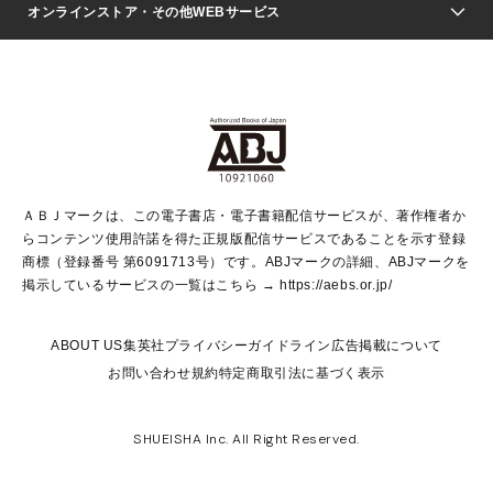
Seventeen
週刊ヤングジャンプ
オンラインストア・その他WEBサービス
文芸・文庫・総合
芸能・情報・スポーツ
少女マンガ
Vジャンプ
non-no Web
ヤングジャンプ定期購読デジタル
すばる
Myojo
オンラインストア
りぼん
学芸・ノンフィクション・新書
最強ジャンプ
女性マンガ
@BAILA
ヤンジャン＋
小説すばる
週プレNEWS
マーガレット
集英社OTOコンテンツ
集英社 学芸編集部
少年ジャンプ＋
その他WEBサービス
クッキー
ライトノベル・ノベライズ
MAQUIA ONLINE
となりのヤングジャンプ
集英社 文芸ステーション
週プレ グラジャパ！
別冊マーガレット
SHUEISHA MANGA-ART HERITAGE
集英社 ビジネス書
ゼブラック
ココハナ
SHUEISHA ADNAVI
SPUR.JP
集英社Webマガジン Cobalt
グランドジャンプ
web 集英社文庫
キッズ
web Sportiva
マンガMee
ジャンプキャラクターズストア
集英社新書
ジャンプルーキー！
月刊オフィスユー
ＡＢＪマークは、この電子書店・電子書籍配信サービスが、著作権者か
EDITOR'S LAB
LEE
集英社オレンジ文庫
ウルトラジャンプ
青春と読書
パラスポ＋！
らコンテンツ使用許諾を得た正規版配信サービスであることを示す登録
集英社みらい文庫
リマコミ＋
HAPPY PLUS STORE
集英社新書プラス
ジャンプTOON
商標（登録番号 第6091713号）です。ABJマークの詳細、ABJマークを
Marisol
シフォン文庫
アジア人物史
S-KIDS.LAND
マンガMeets
掲示しているサービスの一覧はこちら →
https://aebs.or.jp/
shueisha vox
よみタイ
S-MANGA
Web éclat
ダッシュエックス文庫
LEEマルシェ
kotoba
集英社ジャンプリミックス
ABOUT US
集英社プライバシーガイドライン
広告掲載について
T JAPAN:The New York Times Style Magazine
JUMP j BOOKS
お問い合わせ
規約
特定商取引法に基づく表示
SHOP Marisol
e!集英社
集英社コミック文庫
集英社女性誌ポータル
éclat premium
imidas
MEN'S NON-NO WEB
SHUEISHA Inc. All Right Reserved.
mirabella
UOMO