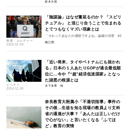
鈴木大裕
「陰謀論」はなぜ蔓延るのか？ 「スピリ
チュアル」 と混じり合うことで生まれる
とてつもなくマズい現象とは
「それってあなたの感想ですよね」論破の功罪 #2
教養・カルチャー
物江潤
2025.01.09
「近い将来、タイやベトナムにも抜かれ
る」日本の１人あたりGDPが過去最低順
位に…今や『“超”経済低迷国家』となっ
た諸悪の根源とは
ビジネス
木下未希
2024.12.30
奈良教育大附属小「不適切指導」事件の
その後…生徒を知る現場の教員より文科
省の通達が大事？「あんたは正しいだけ
で心がない」と言いたくなる「ふてほ
ど」教育の実情