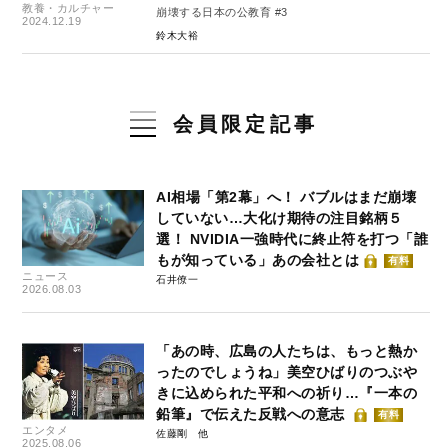
教養・カルチャー
崩壊する日本の公教育 #3
2024.12.19
鈴木大裕
会員限定記事
AI相場「第2幕」へ！ バブルはまだ崩壊
していない…大化け期待の注目銘柄５
選！ NVIDIA一強時代に終止符を打つ「誰
もが知っている」あの会社とは
有料
ニュース
石井僚一
2026.08.03
「あの時、広島の人たちは、もっと熱か
ったのでしょうね」美空ひばりのつぶや
きに込められた平和への祈り…『一本の
鉛筆』で伝えた反戦への意志
有料
エンタメ
佐藤剛
2025.08.06