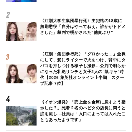
〈江別大学生集団暴行死〉主犯格の18歳に
無期懲役「自分はやってねぇ。誰かがトドメ
さした」裁判で明かされた“他責ぶり”
〈江別・集団暴行死〉「グロかった…」全裸
にして、髪にライターで火をつけ、背中にタ
バコを押しつける様子も撮影…公判で明らか
になった壮絶リンチと女子2人の“陰キャ”時
代【2026 集英社オンライン上半期 スクー
プ記事 7位】
《イオン爆発》「売上金を金庫に戻すよう指
示した？」死者２名のハビタの店長に問うと
涙を流し…社員は「入口によっては入れたこ
ともあったようです」