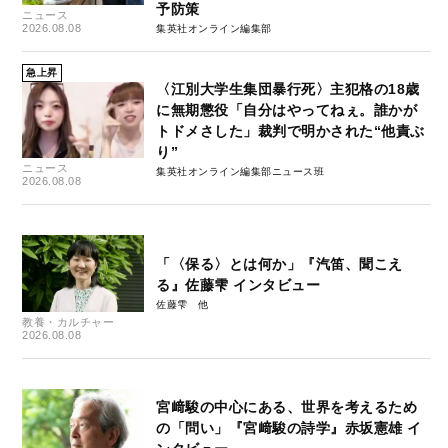
予防策
ニュース
2026.08.08
集英社オンライン編集部
急上昇
〈江別大学生集団暴行死〉主犯格の18歳
に無期懲役「自分はやってねぇ。誰かが
トドメさした」裁判で明かされた“他責ぶ
り”
ニュース
集英社オンライン編集部ニュース班
2026.08.08
「〈保る〉とは何か」『汽笛、聞こえ
る』佐藤雫 インタビュー
佐藤雫
教養・カルチャー
2026.08.08
宮﨑駿の中心にある、世界を考えるため
の「問い」『宮﨑駿の詩学』赤坂憲雄 イ