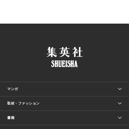
マンガ
取材・ファッション
少年マンガ
週刊少年ジャンプ
書籍
ファッション・美容
青年マンガ
ジャンプSQ.