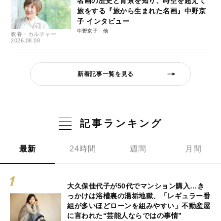
名画の歴史と背景を知り、時空を超えて
旅をする『旅から生まれた名画』中野京
子 インタビュー
中野京子
教養・カルチャー
2026.08.08
新着記事一覧を見る
記事ランキング
最新
24時間
週間
月間
大久保佳代子が50代でマンション購入…き
っかけは浴槽裏の湯垢地獄、「レギュラー番
組が多いほどローンを組みやすい」不動産屋
に言われた“芸能人ならではの事情”