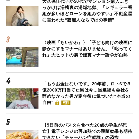
大久保佳代子が50代でマンション購入…き
っかけは浴槽裏の湯垢地獄、「レギュラー番
組が多いほどローンを組みやすい」不動産屋
に言われた“芸能人ならではの事情”
〈映画『ちいかわ』〉「子ども向けの映画に
静かにするマナーはありません」「叱ってく
れ」大ヒットの裏で鑑賞マナー論争が白熱
「もうお金はないです」20年前、ロト6で３
億2000万円当てた男は今…当選後も会社を
辞めなかった男が定年後に気づいた“本当の
自由”
有料
【5日前のパスタを食べた20歳の学生が死
亡】電子レンジの再加熱での殺菌効果も期待
できない「チャーハン症候群」の恐怖