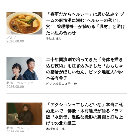
「春雨だからヘルシー」は思い込み？ ブ
ームの麻辣湯に潜む“ヘルシーの落とし
穴” 管理栄養士が勧める「具材」と避け
たい組み合わせ
グルメ
千駄木雄大
2026.08.09
二十年間演劇で培ってきた「身体を描き
込む技術」を注ぎ込みました『おもちゃ
の指輪がほしいねん』ピンク地底人3号×
本谷有希子
教養・カルチャー
ピンク地底人３号
2026.08.09
「アクションってしんどいな」本当に死
ぬ思いで…俳優・木村達成が語るドラマ
版『水滸伝』過酷な撮影の裏側と打ち上
げでの北方謙三
教養・カルチャー
木村達成
2026.08.09