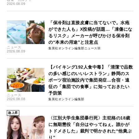
2026.08.09
「保冷剤は直接皮膚に当てないで。水疱
ができた人も」X投稿が話題…「凍傷にな
るリスク」メーカーが呼びかける保冷剤
の“本来の用途”と注意点
ニュース
集英社オンライン編集部ニュース班
2026.08.09
【バイキング192人食中毒】「清潔で品数
の多い感じのいいレストラン」静岡のス
ポーツ宿泊施設内で集団発症…合宿・遠
征の「集団での食事」に知っておきたい
予防策
ニュース
2026.08.08
集英社オンライン編集部
急上昇
〈江別大学生集団暴行死〉主犯格の18歳
に無期懲役「自分はやってねぇ。誰かが
トドメさした」裁判で明かされた“他責ぶ
り”