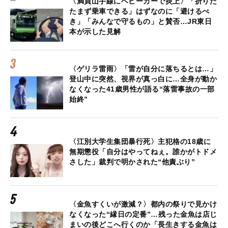
〈満員山手線にベビーカーで炎上〉「折りた
たまず乗車できる」はずなのに「避けるべ
き」「みんなで守るもの」と賛否…JR東日
本が示した見解
〈ゲリラ雷雨〉「雷が自分に落ちるとは…」
登山中に突然、視界が真っ白に…全身が動か
なくなった41歳男性が語る“落雷事故の一部
始終”
〈江別大学生集団暴行死〉主犯格の18歳に
無期懲役「自分はやってねぇ。誰かがトドメ
さした」裁判で明かされた“他責ぶり”
〈金魚すくいが激減？〉都内の祭りで見かけ
なくなった“縁日の定番”…残った金魚は店じ
まいの後どこへ行くのか「長生きする金魚は