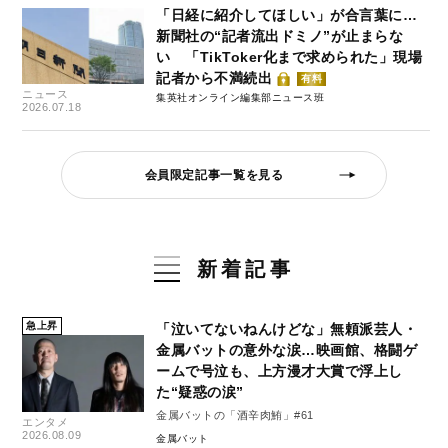
「日経に紹介してほしい」が合言葉に…
新聞社の“記者流出ドミノ”が止まらな
い 「TikToker化まで求められた」現場
記者から不満続出
有料
ニュース
集英社オンライン編集部ニュース班
2026.07.18
会員限定記事一覧を見る
新着記事
急上昇
「泣いてないねんけどな」無頼派芸人・
金属バットの意外な涙…映画館、格闘ゲ
ームで号泣も、上方漫才大賞で浮上し
た“疑惑の涙”
金属バットの「酒辛肉鮪」#61
エンタメ
2026.08.09
金属バット