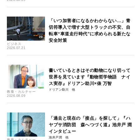
「いつ加害者になるかわからない…」青
切符導入で増す大型トラックの不安、自
転車“車道走行時代”に求められる新たな
安全対策
ビジネス
2026.07.21
書いているときはその動物になり切って
世界を見ています『動物哲学物語 ナイ
ス実存』ドリアン助川×俵 万智
ドリアン助川
教養・カルチャー
2026.08.09
「過去と現在の「接点」を探して」『ハ
ヤブサ消防団 森へつづく道』池井戸 潤
インタビュー
池井戸潤
教養・カルチャー