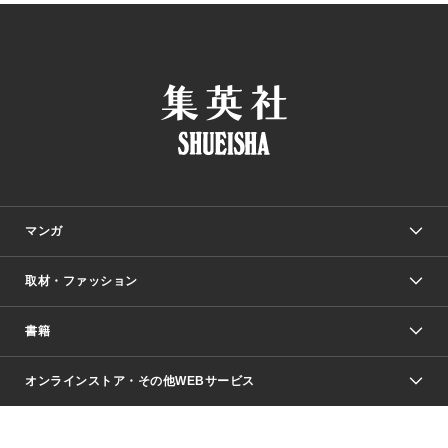
マンガ
取材・ファッション
少年マンガ
週刊少年ジャンプ
書籍
ファッション・美容
青年マンガ
ジャンプSQ.
Seventeen
週刊ヤングジャンプ
オンラインストア・その他WEBサービス
文芸・文庫・総合
芸能・情報・スポーツ
少女マンガ
Vジャンプ
non-no Web
ヤングジャンプ定期購読デジタル
すばる
Myojo
オンラインストア
りぼん
学芸・ノンフィクション・新書
最強ジャンプ
女性マンガ