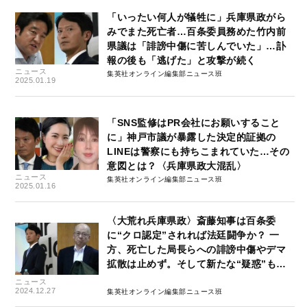
「いったい何人が犠牲に」兵庫県政がら
みでまた死亡者…百条委員務めた竹内前
県議は「誹謗中傷に苦しんでいた」…訃
報の後も「逃げた」と攻撃が続く
ニュース
集英社オンライン編集部ニュース班
2025.01.19
「SNS監修はPR会社にお願いすること
に」神戸市議が暴露した決定的証拠の
LINEは警察にも持ちこまれていた…その
意図とは？〈兵庫県政大混乱〉
ニュース
集英社オンライン編集部ニュース班
2025.01.16
〈大荒れ兵庫県政〉斎藤知事は百条委
に“クロ認定”されれば法廷闘争か？ 一
方、死亡した局長らへの誹謗中傷やデマ
拡散は止めず。そして新たな“疑惑”も…
ニュース
2024.12.27
集英社オンライン編集部ニュース班