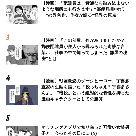
【漫画】「配達員は、普通なら踏み込まない
ような場所にも行きます」“郵便局員×ホラ
ー”の異色作、作者が語る“怪異の原点”
【漫画】「この部屋、何かありましたか？」
郵便配達員が住人から尋ねられた奇妙な言
葉… 仕事の中で知ってしまった“部屋の秘
密”とは
【漫画】戦国最恐のダークヒーロー、宇喜多
直家の生涯を描いた『殺っちゃえ!! 宇喜多さ
ん』。〝暗殺〟という絶対的な個性を持った
漫画キャラクターとしての勝算
マッチングアプリで知り合った可愛い女装男
子と、会ったその日に… (5)