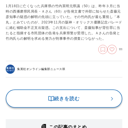
1月18日に亡くなった兵庫県の竹内英明元県議（50）は、昨年３月に当
時の西播磨県民局長・Ａさん（60）が告発文書で外部に知らせた斎藤元
彦知事の疑惑の解明の先頭に立っていた。その竹内氏が最も重視し「本
丸」とみていたのが、2023年11月の阪神・オリックス優勝記念パレード
に絡む補助金不正支出疑惑。この支出について、斎藤知事が背任罪に当
たると指摘する市民団体の告発を兵庫県警が受理した。Ａさんの告発と
竹内氏らの解明を求める努力が刑事事件の捜査につながった。
111
集英社オンライン編集部ニュース班
続きを読む
この記事のまとめ