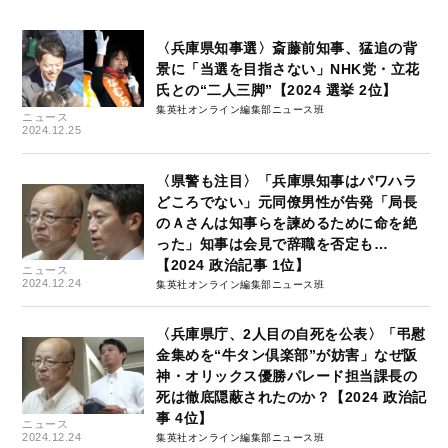
〈兵庫県知事選〉斎藤前知事、猛追の背
景に「当選を目指さない」NHK党・立花
氏との“二人三脚”【2024 選挙 2位】
集英社オンライン編集部ニュース班
ニュース
2024.12.25
〈県警も注目〉「兵庫県知事はパワハラ
どころでない」元同僚男性が告発「局長
のＡさんは知事らを諫めるために命を絶
った」知事は会見で辞職を否定も…
【2024 政治記事 1位】
ニュース
2024.12.24
集英社オンライン編集部ニュース班
〈兵庫県庁、2人目の自死を公表〉「弔慰
金集めを“牛タン倶楽部”が妨害」なぜ阪
神・オリックス優勝パレード担当課長の
死は徹底隠蔽されたのか？【2024 政治記
事 4位】
ニュース
2024.12.24
集英社オンライン編集部ニュース班