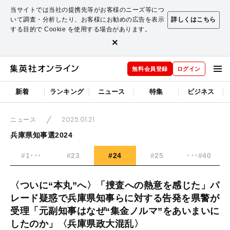
当サイトでは当社の提携先等がお客様のニーズ等につ
いて調査・分析したり、お客様にお勧めの広告を表示
詳しくはこちら
する目的で Cookie を使用する場合があります。
×
無料会員登録
ログイン
新着
ランキング
ニュース
特集
ビジネス
2025.01.21
ニュース
兵庫県知事選2024
#1･･･
#23
#24
#25
･･･#40
〈ついに“本丸”へ〉「捜査への熱意を感じた」パ
レード疑惑で兵庫県知事らに対する告発を県警が
受理「元副知事はなぜ“集金ノルマ”をあいまいに
したのか」〈兵庫県政大混乱〉