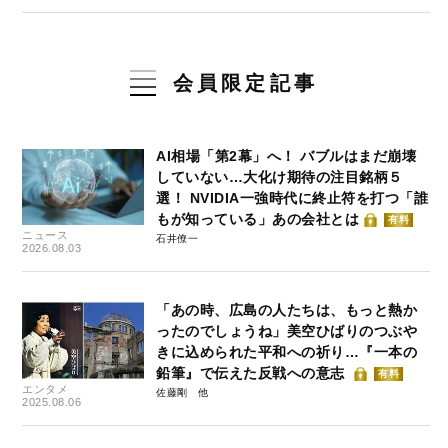
会員限定記事
AI相場「第2幕」へ！ バブルはまだ崩壊
していない…大化け期待の注目銘柄５
選！ NVIDIA一強時代に終止符を打つ「誰
もが知っている」あの会社とは
有料
ニュース
石井僚一
2026.08.03
「あの時、広島の人たちは、もっと熱か
ったのでしょうね」美空ひばりのつぶや
きに込められた平和への祈り…『一本の
鉛筆』で伝えた反戦への意志
有料
エンタメ
佐藤剛
2025.08.06