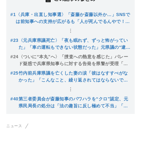
#1
〈兵庫・出直し知事選〉「斎藤か斎藤以外か…」SNSで
は前知事への支持が広がるも「人が死んでるんやで！」
の声…対抗馬は異例の自民・立憲が推す前尼崎市長
#23
〈元兵庫県議死亡〉「夜も眠れず、ずっと怖がってい
た」「車の運転もできない状態だった」元県議の“逮捕
のデマ”の拡散…今も続く攻撃に県警が異例の対応
#24
〈ついに“本丸”へ〉「捜査への熱意を感じた」パレー
ド疑惑で兵庫県知事らに対する告発を県警が受理「元
副知事はなぜ“集金ノルマ”をあいまいにしたのか」
#25
竹内前兵庫県議を亡くした妻の涙「彼はなすすべがな
〈兵庫県政大混乱〉
かった」「こんなこと、繰り返されてはならないで
す…」終わらないSNSの誹謗中傷、“パワハラ認定”報
道も〈兵庫県政大混乱〉
#40
第三者委員会が斎藤知事のパワハラを“クロ”認定、元
県民局長の処分は「法の趣旨に反し極めて不当」「人
を傷つける発言は慎むべき」と批判
ニュース