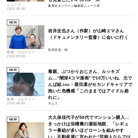
ニュース
集英社オンライン編集部ニュース班
2026.08.08
NEW
岩井圭也さん（作家）が山崎エマさん
（ドキュメンタリー監督）に会いに行く
岩井圭也
教養・カルチャー
2026.08.08
NEW
毒親、ぶつかりおじさん、ルッキズ
ム…“闇深4コマ漫画”で10万いいね、元で
んぱ組.inc・鹿目凛がセカンドキャリアで
抱いた危機感「このままではアイドル崩
れに」
教養・カルチャー
2026.08.08
キムラ
大久保佳代子が50代でマンション購入…
NEW
きっかけは浴槽裏の湯垢地獄、「レギュ
ラー番組が多いほどローンを組みやす
い」不動産屋に言われた“芸能人ならでは