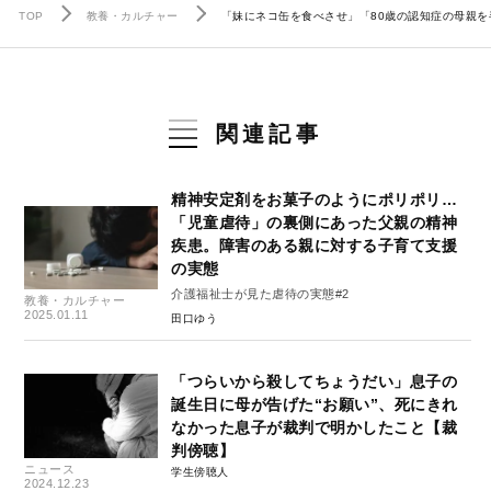
TOP
教養・カルチャー
「妹にネコ缶を食べさせ」「80歳の認知症の母親
関連記事
精神安定剤をお菓子のようにポリポリ…
「児童虐待」の裏側にあった父親の精神
疾患。障害のある親に対する子育て支援
の実態
介護福祉士が見た虐待の実態#2
教養・カルチャー
2025.01.11
田口ゆう
「つらいから殺してちょうだい」息子の
誕生日に母が告げた“お願い”、死にきれ
なかった息子が裁判で明かしたこと【裁
判傍聴】
ニュース
学生傍聴人
2024.12.23