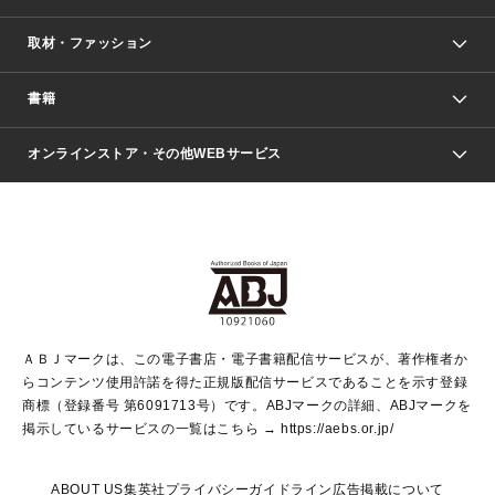
取材・ファッション
少年マンガ
週刊少年ジャンプ
書籍
ファッション・美容
青年マンガ
ジャンプSQ.
Seventeen
週刊ヤングジャンプ
オンラインストア・その他WEBサービス
文芸・文庫・総合
芸能・情報・スポーツ
少女マンガ
Vジャンプ
non-no Web
ヤングジャンプ定期購読デジタル
すばる
Myojo
オンラインストア
りぼん
学芸・ノンフィクション・新書
最強ジャンプ
女性マンガ
@BAILA
ヤンジャン＋
小説すばる
週プレNEWS
マーガレット
集英社OTOコンテンツ
集英社 学芸編集部
少年ジャンプ＋
その他WEBサービス
クッキー
ライトノベル・ノベライズ
MAQUIA ONLINE
となりのヤングジャンプ
集英社 文芸ステーション
週プレ グラジャパ！
別冊マーガレット
SHUEISHA MANGA-ART HERITAGE
集英社 ビジネス書
ゼブラック
ココハナ
SHUEISHA ADNAVI
SPUR.JP
集英社Webマガジン Cobalt
グランドジャンプ
web 集英社文庫
キッズ
web Sportiva
マンガMee
ジャンプキャラクターズストア
集英社新書
ジャンプルーキー！
月刊オフィスユー
ＡＢＪマークは、この電子書店・電子書籍配信サービスが、著作権者か
EDITOR'S LAB
LEE
集英社オレンジ文庫
ウルトラジャンプ
青春と読書
パラスポ＋！
らコンテンツ使用許諾を得た正規版配信サービスであることを示す登録
集英社みらい文庫
リマコミ＋
HAPPY PLUS STORE
集英社新書プラス
ジャンプTOON
商標（登録番号 第6091713号）です。ABJマークの詳細、ABJマークを
Marisol
シフォン文庫
アジア人物史
S-KIDS.LAND
マンガMeets
掲示しているサービスの一覧はこちら →
https://aebs.or.jp/
shueisha vox
よみタイ
S-MANGA
Web éclat
ダッシュエックス文庫
LEEマルシェ
kotoba
集英社ジャンプリミックス
ABOUT US
集英社プライバシーガイドライン
広告掲載について
T JAPAN:The New York Times Style Magazine