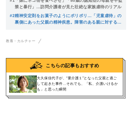
#1
「妹にネコ缶を食べさせ」「80歳の認知症の母親を半監
禁と暴行」…訪問介護者が見た壮絶な家族虐待のリアル
#2
精神安定剤をお菓子のようにポリポリ…「児童虐待」の
裏側にあった父親の精神疾患。障害のある親に対する子
育て支援の実態
教養・カルチャー
こちらの記事もおすすめ
大久保佳代子が、“要介護１”となった父親と過ご
して起きた事件…それでも、「私、介護いけるか
も」と思った瞬間