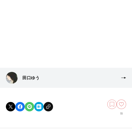
田口ゆう
11