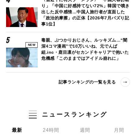
り」「中国に好感持てない72%」韓国で噴き
出した反中感情…中国人旅行者が直面した
「政治的摩擦」の正体【2026年7月バズり記
事1位】
毒親、ぶつかりおじさん、ルッキズム…“闇
NEW
深4コマ漫画”で10万いいね、元でんぱ
組.inc・鹿目凛がセカンドキャリアで抱いた
危機感「このままではアイドル崩れに」
記事ランキングの一覧を見る
ニュースランキング
最新
24時間
週間
月間