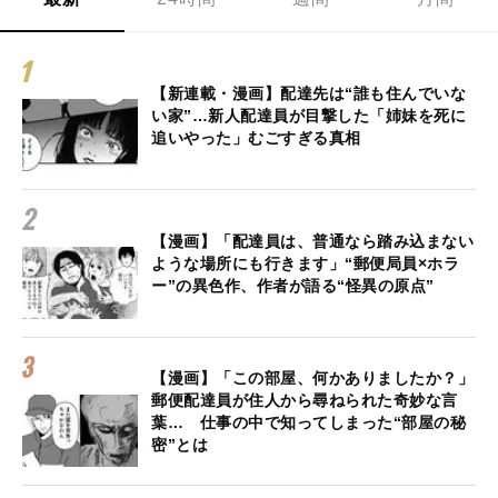
【新連載・漫画】配達先は“誰も住んでいな
い家”…新人配達員が目撃した「姉妹を死に
追いやった」むごすぎる真相
【漫画】「配達員は、普通なら踏み込まない
ような場所にも行きます」“郵便局員×ホラ
ー”の異色作、作者が語る“怪異の原点”
【漫画】「この部屋、何かありましたか？」
郵便配達員が住人から尋ねられた奇妙な言
葉… 仕事の中で知ってしまった“部屋の秘
密”とは