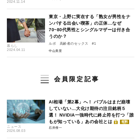
2024.11.14
東京・上野に実在する「熟女が男性をナ
ンパする出会い喫茶」の正体…なぜ
70~80代男性とシングルマザーは付き合
うのか？
ルポ 高齢者のセックス #1
暮らし
2024.04.11
中山美里
会員限定記事
AI相場「第2幕」へ！ バブルはまだ崩壊
していない…大化け期待の注目銘柄５
選！ NVIDIA一強時代に終止符を打つ「誰
もが知っている」あの会社とは
有料
ニュース
石井僚一
2026.08.03