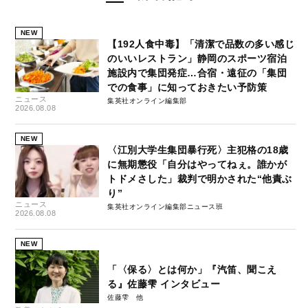
NEW
【192人食中毒】「清潔で品数の多い感じ
のいいレストラン」静岡のスポーツ宿泊
施設内で集団発症…合宿・遠征の「集団
での食事」に知っておきたい予防策
ニュース
集英社オンライン編集部
2026.08.08
NEW
〈江別大学生集団暴行死〉主犯格の18歳
に無期懲役「自分はやってねぇ。誰かが
トドメさした」裁判で明かされた“他責ぶ
り”
ニュース
集英社オンライン編集部ニュース班
2026.08.08
NEW
「〈保る〉とは何か」『汽笛、聞こえ
る』佐藤雫 インタビュー
佐藤雫