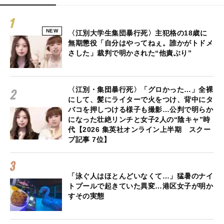
NEW
〈江別大学生集団暴行死〉主犯格の18歳に
無期懲役「自分はやってねぇ。誰かがトドメ
さした」裁判で明かされた“他責ぶり”
〈江別・集団暴行死〉「グロかった…」全裸
にして、髪にライターで火をつけ、背中にタ
バコを押しつける様子も撮影…公判で明らか
になった壮絶リンチと女子2人の“陰キャ”時
代【2026 集英社オンライン上半期 スクー
プ記事 7位】
「泳ぐ人はほとんどいなくて…」猛暑のナイ
トプールで起きていた異変…港区女子が明か
すその実態