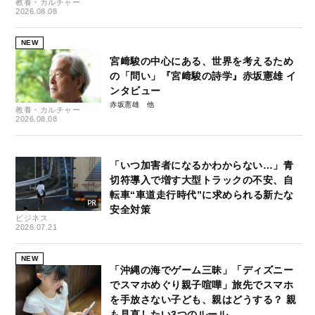
教養・カルチャー
2026.08.08
NEW
宮﨑駿の中心にある、世界を考えるため
の「問い」『宮﨑駿の詩学』赤坂憲雄 イ
ンタビュー
赤坂憲雄
教養・カルチャー
2026.08.08
「いつ加害者になるかわからない…」青
切符導入で増す大型トラックの不安、自
転車“車道走行時代”に求められる新たな
安全対策
ビジネス
2026.07.21
NEW
「沖縄の海でゲーム三昧」「ディズニー
でスマホめぐり親子喧嘩」旅先でスマホ
を手放さない子ども、親はどうする？ 親
も見直したい3つのルール