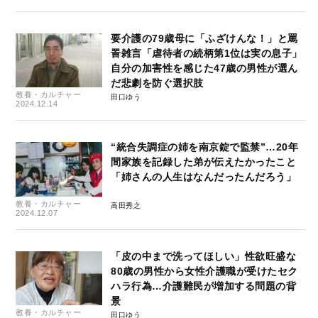
要介護の79歳母に「ふざけんな！」と罵
詈雑言「虐待者の続柄第1位は実の息子」
自分の加害性を感じた47歳の男性が選ん
だ悲劇を防ぐ選択肢
教養・カルチャー
田口ゆう
2024.12.14
“統合失調症の姉を南京錠で監禁”…20年
間家族を記録した弟が伝えたかったこと
「姉さんの人生はなんだったんだろう」
教養・カルチャー
高田秀之
2024.12.07
「皮の中まで洗ってほしい」性欲旺盛な
80歳の男性から女性介護職が受けたセク
ハラ行為…介護難民が増加する問題の背
景
教養・カルチャー
田口ゆう