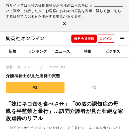
当サイトでは当社の提携先等がお客様のニーズ等につ
いて調査・分析したり、お客様にお勧めの広告を表示
詳しくはこちら
する目的で Cookie を使用する場合があります。
×
無料会員登録
ログイン
新着
ランキング
ニュース
特集
ビジネス
2025.01.11
教養・カルチャー
介護福祉士が見た虐待の実態
#1
#2
「妹にネコ缶を食べさせ」「80歳の認知症の母
親を半監禁と暴行」…訪問介護者が見た壮絶な家
族虐待のリアル
「最初はツナ缶だと思っていたけど、よく見たら、ネコ缶を食べていま