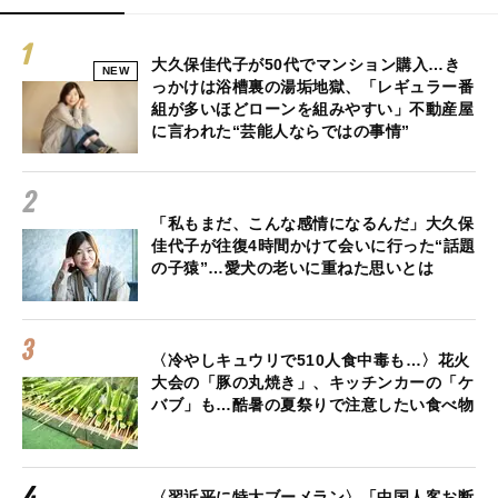
大久保佳代子が50代でマンション購入…き
NEW
っかけは浴槽裏の湯垢地獄、「レギュラー番
組が多いほどローンを組みやすい」不動産屋
に言われた“芸能人ならではの事情”
「私もまだ、こんな感情になるんだ」大久保
佳代子が往復4時間かけて会いに行った“話題
の子猿”…愛犬の老いに重ねた思いとは
〈冷やしキュウリで510人食中毒も…〉花火
大会の「豚の丸焼き」、キッチンカーの「ケ
バブ」も…酷暑の夏祭りで注意したい食べ物
〈習近平に特大ブーメラン〉「中国人客お断