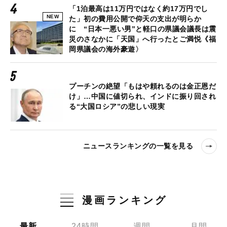
「1泊最高は11万円ではなく約17万円でし
NEW
た」初の費用公開で仰天の支出が明らか
に “日本一悪い男”と軽口の県議会議長は震
災のさなかに「天国」へ行ったとご満悦《福
岡県議会の海外豪遊〉
プーチンの絶望「もはや頼れるのは金正恩だ
け」…中国に値切られ、インドに振り回され
る“大国ロシア”の悲しい現実
ニュースランキングの一覧を見る
漫画ランキング
最新
24時間
週間
月間