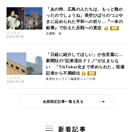
「あの時、広島の人たちは、もっと熱か
ったのでしょうね」美空ひばりのつぶや
きに込められた平和への祈り…『一本の
鉛筆』で伝えた反戦への意志
有料
エンタメ
佐藤剛
2025.08.06
「日経に紹介してほしい」が合言葉に…
新聞社の“記者流出ドミノ”が止まらな
い 「TikToker化まで求められた」現場
記者から不満続出
有料
ニュース
集英社オンライン編集部ニュース班
2026.07.18
会員限定記事一覧を見る
新着記事