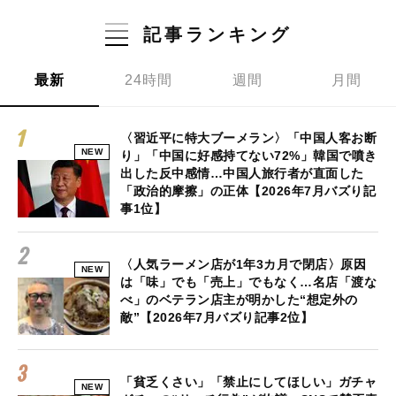
記事ランキング
最新
24時間
週間
月間
〈習近平に特大ブーメラン〉「中国人客お断
NEW
り」「中国に好感持てない72%」韓国で噴き
出した反中感情…中国人旅行者が直面した
「政治的摩擦」の正体【2026年7月バズり記
事1位】
〈人気ラーメン店が1年3カ月で閉店〉原因
NEW
は「味」でも「売上」でもなく…名店「渡な
べ」のベテラン店主が明かした“想定外の
敵”【2026年7月バズり記事2位】
「貧乏くさい」「禁止にしてほしい」ガチャ
NEW