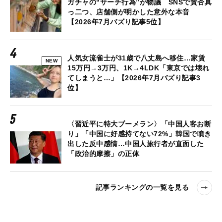
ガチャの“サーチ行為”が物議 SNSで賛否真
っ二つ、店舗側が明かした意外な本音
【2026年7月バズり記事5位】
人気女流雀士が31歳で八丈島へ移住…家賃
NEW
15万円→3万円、1K→4LDK「東京では壊れ
てしまうと…」【2026年7月バズり記事3
位】
〈習近平に特大ブーメラン〉「中国人客お断
り」「中国に好感持てない72%」韓国で噴き
出した反中感情…中国人旅行者が直面した
「政治的摩擦」の正体
記事ランキングの一覧を見る