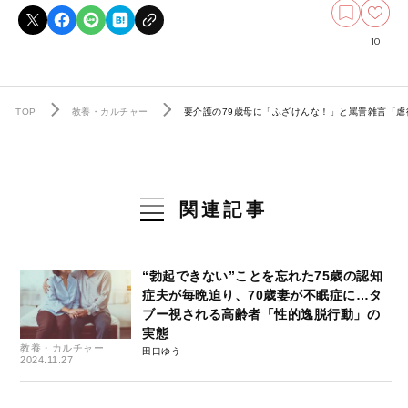
10
TOP
教養・カルチャー
要介護の79歳母に「ふざけんな！」と罵詈雑言「虐
関連記事
“勃起できない”ことを忘れた75歳の認知
症夫が毎晩迫り、70歳妻が不眠症に…タ
ブー視される高齢者「性的逸脱行動」の
実態
教養・カルチャー
田口ゆう
2024.11.27