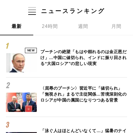
ニュースランキング
最新
24時間
週間
月間
NEW
プーチンの絶望「もはや頼れるのは金正恩だ
け」…中国に値切られ、インドに振り回され
る“大国ロシア”の悲しい現実
〈屈辱のプーチン〉習近平に「値切られ」
「無視され」まるで主従関係…苦境深刻化の
ロシアが中国の属国になりつつある背景
「泳ぐ人はほとんどいなくて…」猛暑のナイ