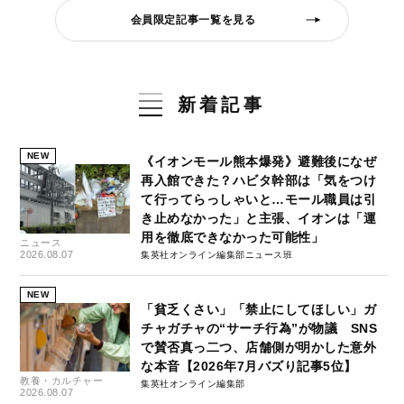
会員限定記事一覧を見る
新着記事
NEW
《イオンモール熊本爆発》避難後になぜ
再入館できた？ハビタ幹部は「気をつけ
て行ってらっしゃいと…モール職員は引
き止めなかった」と主張、イオンは「運
用を徹底できなかった可能性」
ニュース
2026.08.07
集英社オンライン編集部ニュース班
NEW
「貧乏くさい」「禁止にしてほしい」ガ
チャガチャの“サーチ行為”が物議 SNS
で賛否真っ二つ、店舗側が明かした意外
な本音【2026年7月バズり記事5位】
教養・カルチャー
集英社オンライン編集部
2026.08.07