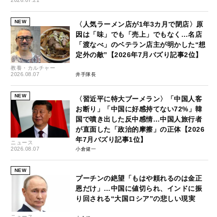
NEW
〈人気ラーメン店が1年3カ月で閉店〉原
因は「味」でも「売上」でもなく…名店
「渡なべ」のベテラン店主が明かした“想
定外の敵”【2026年7月バズり記事2位】
教養・カルチャー
2026.08.07
井手隊長
NEW
〈習近平に特大ブーメラン〉「中国人客
お断り」「中国に好感持てない72%」韓
国で噴き出した反中感情…中国人旅行者
が直面した「政治的摩擦」の正体【2026
年7月バズり記事1位】
ニュース
2026.08.07
小倉健一
NEW
プーチンの絶望「もはや頼れるのは金正
恩だけ」…中国に値切られ、インドに振
り回される“大国ロシア”の悲しい現実
ニュース