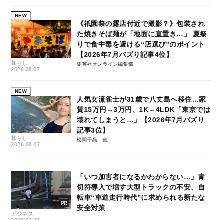
NEW
《祇園祭の露店付近で撮影？》包装され
た焼きそば麺が「地面に直置き…」 夏祭
りで食中毒を避ける“店選び”のポイント
【2026年7月バズり記事4位】
暮らし
集英社オンライン編集部
2026.08.07
NEW
人気女流雀士が31歳で八丈島へ移住…家
賃15万円→3万円、1K→4LDK「東京では
壊れてしまうと…」【2026年7月バズり
記事3位】
暮らし
松岡千晶
2026.08.07
「いつ加害者になるかわからない…」青
切符導入で増す大型トラックの不安、自
転車“車道走行時代”に求められる新たな
安全対策
ビジネス
2026.07.21