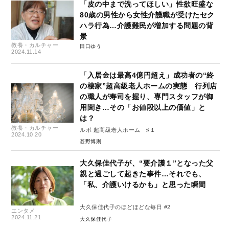
「皮の中まで洗ってほしい」性欲旺盛な
80歳の男性から女性介護職が受けたセク
ハラ行為…介護難民が増加する問題の背
景
教養・カルチャー
田口ゆう
2024.11.14
「入居金は最高4億円超え」成功者の“終
の棲家”超高級老人ホームの実態 行列店
の職人が寿司を握り、専門スタッフが御
用聞き…その「お値段以上の価値」と
は？
教養・カルチャー
ルポ 超高級老人ホーム ♯１
2024.10.20
甚野博則
大久保佳代子が、“要介護１”となった父
親と過ごして起きた事件…それでも、
「私、介護いけるかも」と思った瞬間
大久保佳代子のほどほどな毎日 #2
エンタメ
2024.11.21
大久保佳代子