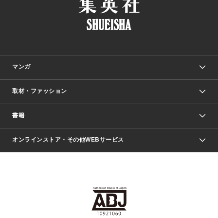
マンガ
取材・ファッション
少年マンガ
週刊少年ジャンプ
書籍
ファッション・美容
青年マンガ
ジャンプSQ.
Seventeen
週刊ヤングジャンプ
オンラインストア・その他WEBサービス
文芸・文庫・総合
芸能・情報・スポーツ
少女マンガ
Vジャンプ
non-no Web
ヤングジャンプ定期購読デジタル
すばる
Myojo
オンラインストア
りぼん
学芸・ノンフィクション・新書
最強ジャンプ
女性マンガ
@BAILA
ヤンジャン＋
小説すばる
週プレNEWS
マーガレット
集英社OTOコンテンツ
集英社 学芸編集部
少年ジャンプ＋
その他WEBサービス
クッキー
ライトノベル・ノベライズ
MAQUIA ONLINE
となりのヤングジャンプ
集英社 文芸ステーション
週プレ グラジャパ！
別冊マーガレット
SHUEISHA MANGA-ART HERITAGE
集英社 ビジネス書
ゼブラック
ココハナ
SHUEISHA ADNAVI
SPUR.JP
集英社Webマガジン Cobalt
グランドジャンプ