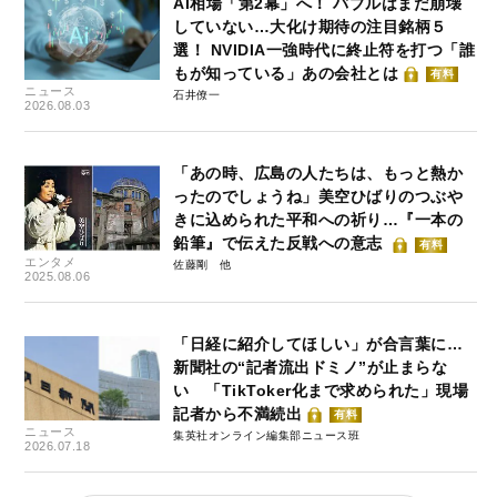
AI相場「第2幕」へ！ バブルはまだ崩壊
していない…大化け期待の注目銘柄５
選！ NVIDIA一強時代に終止符を打つ「誰
もが知っている」あの会社とは
有料
ニュース
石井僚一
2026.08.03
「あの時、広島の人たちは、もっと熱か
ったのでしょうね」美空ひばりのつぶや
きに込められた平和への祈り…『一本の
鉛筆』で伝えた反戦への意志
有料
エンタメ
佐藤剛
2025.08.06
「日経に紹介してほしい」が合言葉に…
新聞社の“記者流出ドミノ”が止まらな
い 「TikToker化まで求められた」現場
記者から不満続出
有料
ニュース
集英社オンライン編集部ニュース班
2026.07.18