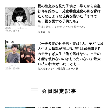
親の性交渉を見た子供は、早くから自慰
行為を始める…児童養護施設の目を背け
たくなるような現実を描いた「それで
も、親を愛する子供たち」
子供を殺してくださいという親たち#9
教養・カルチャー
2023.11.22
押川剛
急上昇
〈一夫多妻のヒモ男〉妻は4人、子ども10
人中８人母親が別…“幼卒”36歳無職男性
のモテすぎ人生「働く気はない。ヒモの
才能を使わないのはもったいない」最大
16人の彼女がいたことも…
ニュース
2024.10.06
集英社オンライン編集部ニュース班
会員限定記事