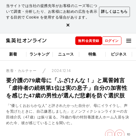
当サイトでは当社の提携先等がお客様のニーズ等につ
いて調査・分析したり、お客様にお勧めの広告を表示
詳しくはこちら
する目的で Cookie を使用する場合があります。
×
無料会員登録
ログイン
新着
ランキング
ニュース
特集
ビジネス
2024.12.14
教養・カルチャー
要介護の79歳母に「ふざけんな！」と罵詈雑言
「虐待者の続柄第1位は実の息子」自分の加害性
を感じた47歳の男性が選んだ悲劇を防ぐ選択肢
「“優しくおおらかな人” と評されたかった自分が、母にイライラし、声
を荒げたときに、自己嫌悪しました」とノンフィクションライターの古
田雄介氏（47歳）は振り返る。79歳の母の特別養護老人ホーム入居を決
めた今、彼が感じていることを聞いた。
10