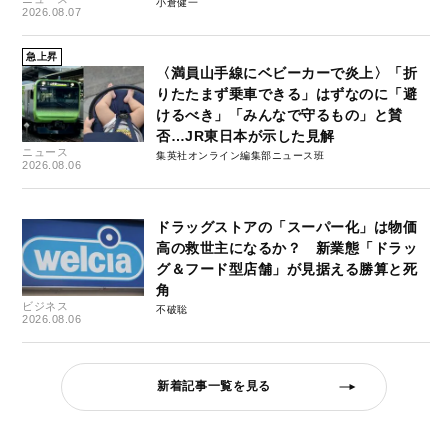
小倉健一
2026.08.07
急上昇
〈満員山手線にベビーカーで炎上〉「折
りたたまず乗車できる」はずなのに「避
けるべき」「みんなで守るもの」と賛
否…JR東日本が示した見解
ニュース
集英社オンライン編集部ニュース班
2026.08.06
ドラッグストアの「スーパー化」は物価
高の救世主になるか？ 新業態「ドラッ
グ＆フード型店舗」が見据える勝算と死
角
ビジネス
不破聡
2026.08.06
新着記事一覧を見る