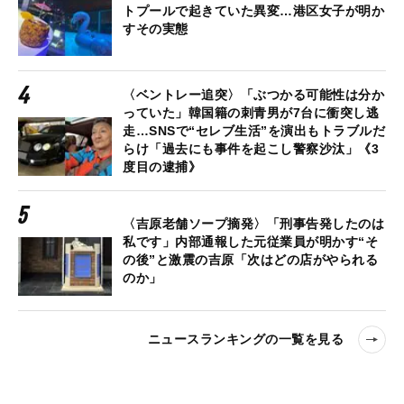
トプールで起きていた異変…港区女子が明か
すその実態
〈ベントレー追突〉「ぶつかる可能性は分か
っていた」韓国籍の刺青男が7台に衝突し逃
走…SNSで“セレブ生活”を演出もトラブルだ
らけ「過去にも事件を起こし警察沙汰」《3
度目の逮捕》
〈吉原老舗ソープ摘発〉「刑事告発したのは
私です」内部通報した元従業員が明かす“そ
の後”と激震の吉原「次はどの店がやられる
のか」
ニュースランキングの一覧を見る