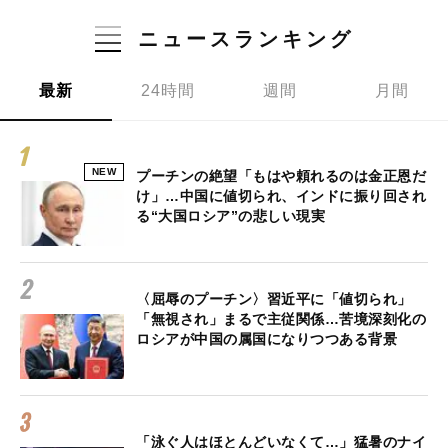
ニュースランキング
最新
24時間
週間
月間
NEW
プーチンの絶望「もはや頼れるのは金正恩だ
け」…中国に値切られ、インドに振り回され
る“大国ロシア”の悲しい現実
〈屈辱のプーチン〉習近平に「値切られ」
「無視され」まるで主従関係…苦境深刻化の
ロシアが中国の属国になりつつある背景
「泳ぐ人はほとんどいなくて…」猛暑のナイ