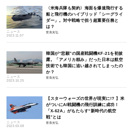
〈米海兵隊も契約〉海面を爆速飛行する
船と飛行機のハイブリッド「シーグライ
ダー」。対中戦略で担う超重要任務と
は？
ニュース
世良光弘
2023.11.07
韓国が“悲願”の国産戦闘機KF-21を初披
露。「アメリカ頼み」だった日本は航空
技術でも韓国に追い越されてしまったの
か？
ニュース
世良光弘
2023.10.25
【スターウォーズの世界が現実に!? 】米
がついにAI戦闘機の飛行訓練に成功！
「X-62A」がもたらす“新時代の航空
戦”とは
ニュース
世良光弘
2023.03.08