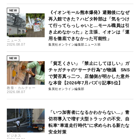
NEW
《イオンモール熊本爆発》避難後になぜ
再入館できた？ハビタ幹部は「気をつけ
て行ってらっしゃいと…モール職員は引
き止めなかった」と主張、イオンは「運
用を徹底できなかった可能性」
ニュース
2026.08.07
集英社オンライン編集部ニュース班
NEW
「貧乏くさい」「禁止にしてほしい」ガ
チャガチャの“サーチ行為”が物議 SNS
で賛否真っ二つ、店舗側が明かした意外
な本音【2026年7月バズり記事5位】
教養・カルチャー
集英社オンライン編集部
2026.08.07
「いつ加害者になるかわからない…」青
切符導入で増す大型トラックの不安、自
転車“車道走行時代”に求められる新たな
安全対策
ビジネス