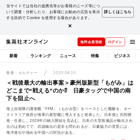
当サイトでは当社の提携先等がお客様のニーズ等につ
いて調査・分析したり、お客様にお勧めの広告を表示
詳しくはこちら
する目的で Cookie を使用する場合があります。
×
無料会員登録
ログイン
新着
ランキング
ニュース
特集
ビジネス
2025.08.20
教養・カルチャー
＜戦後最大の輸出事案＞豪州版新型「もがみ」は
どこまで“戦える”のか⁉ 日豪タッグで中国の南
下を阻止へ
海上自衛隊の護衛艦「FFM」（もがみ型）をベースとした艦艇を、オー
ストラリア政府が海軍の新型艦に導入すると発表した。日本側と共同開
発・生産し、2029年の納入開始を見込む。日本の大型装備品が輸出され
るのは初めてで、武器輸出の是非も問われるが、日豪協力の背景には、
海洋進出や強める中国への対抗がある。