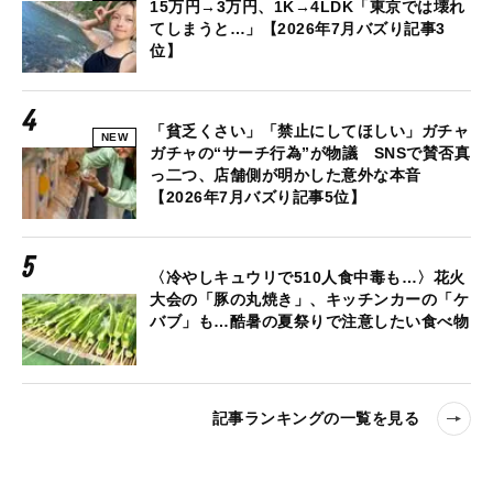
15万円→3万円、1K→4LDK「東京では壊れ
てしまうと…」【2026年7月バズり記事3
位】
「貧乏くさい」「禁止にしてほしい」ガチャ
NEW
ガチャの“サーチ行為”が物議 SNSで賛否真
っ二つ、店舗側が明かした意外な本音
【2026年7月バズり記事5位】
〈冷やしキュウリで510人食中毒も…〉花火
大会の「豚の丸焼き」、キッチンカーの「ケ
バブ」も…酷暑の夏祭りで注意したい食べ物
記事ランキングの一覧を見る