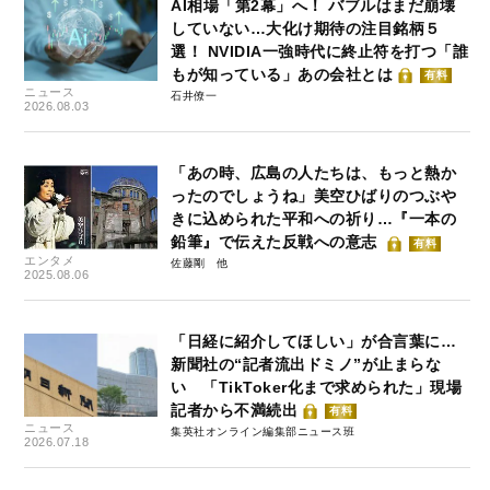
AI相場「第2幕」へ！ バブルはまだ崩壊
していない…大化け期待の注目銘柄５
選！ NVIDIA一強時代に終止符を打つ「誰
もが知っている」あの会社とは
有料
ニュース
石井僚一
2026.08.03
「あの時、広島の人たちは、もっと熱か
ったのでしょうね」美空ひばりのつぶや
きに込められた平和への祈り…『一本の
鉛筆』で伝えた反戦への意志
有料
エンタメ
佐藤剛
2025.08.06
「日経に紹介してほしい」が合言葉に…
新聞社の“記者流出ドミノ”が止まらな
い 「TikToker化まで求められた」現場
記者から不満続出
有料
ニュース
集英社オンライン編集部ニュース班
2026.07.18