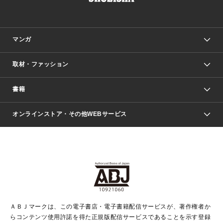
マンガ
取材・ファッション
少年マンガ
週刊少年ジャンプ
書籍
ファッション・美容
青年マンガ
ジャンプSQ.
Seventeen
週刊ヤングジャンプ
オンラインストア・その他WEBサービス
文芸・文庫・総合
芸能・情報・スポーツ
少女マンガ
Vジャンプ
non-no Web
ヤングジャンプ定期購読デジタル
すばる
Myojo
オンラインストア
りぼん
学芸・ノンフィクション・新書
最強ジャンプ
女性マンガ
@BAILA
ヤンジャン＋
小説すばる
週プレNEWS
マーガレット
集英社OTOコンテンツ
集英社 学芸編集部
少年ジャンプ＋
その他WEBサービス
クッキー
ライトノベル・ノベライズ
MAQUIA ONLINE
となりのヤングジャンプ
集英社 文芸ステーション
週プレ グラジャパ！
別冊マーガレット
SHUEISHA MANGA-ART HERITAGE
集英社 ビジネス書
ゼブラック
ココハナ
SHUEISHA ADNAVI
SPUR.JP
集英社Webマガジン Cobalt
グランドジャンプ
web 集英社文庫
キッズ
web Sportiva
マンガMee
ジャンプキャラクターズストア
集英社新書
ジャンプルーキー！
月刊オフィスユー
ＡＢＪマークは、この電子書店・電子書籍配信サービスが、著作権者か
EDITOR'S LAB
LEE
集英社オレンジ文庫
ウルトラジャンプ
青春と読書
パラスポ＋！
らコンテンツ使用許諾を得た正規版配信サービスであることを示す登録
集英社みらい文庫
リマコミ＋
HAPPY PLUS STORE
集英社新書プラス
ジャンプTOON