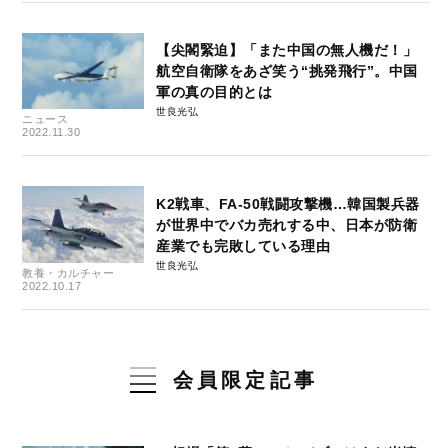
【尖閣緊迫】「また中国の無人機だ！」
航空自衛隊をあざ笑う“挑発飛行”。中国
軍の真の目的とは
世良光弘
ニュース
2022.11.30
K2戦車、FA-50戦闘攻撃機…韓国製兵器
が世界中でバカ売れする中、日本が防衛
産業でも完敗している理由
世良光弘
教養・カルチャー
2022.10.17
会員限定記事