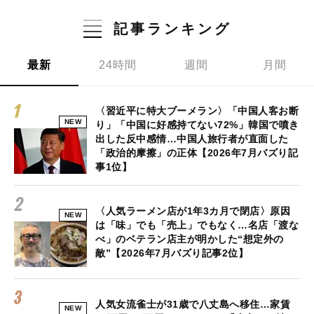
記事ランキング
最新
24時間
週間
月間
〈習近平に特大ブーメラン〉「中国人客お断
NEW
り」「中国に好感持てない72%」韓国で噴き
出した反中感情…中国人旅行者が直面した
「政治的摩擦」の正体【2026年7月バズり記
事1位】
〈人気ラーメン店が1年3カ月で閉店〉原因
NEW
は「味」でも「売上」でもなく…名店「渡な
べ」のベテラン店主が明かした“想定外の
敵”【2026年7月バズり記事2位】
人気女流雀士が31歳で八丈島へ移住…家賃
NEW