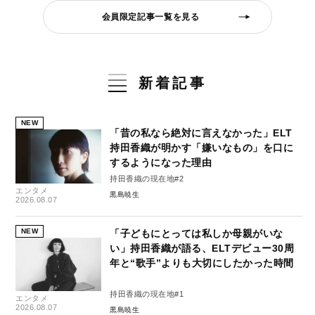
会員限定記事一覧を見る
新着記事
NEW
「昔の私なら絶対に言えなかった」ELT
持田香織が明かす「嫌いなもの」を口に
するようになった理由
持田香織の現在地#2
エンタメ
黒島暁生
2026.08.07
NEW
「子どもにとっては私しか母親がいな
い」持田香織が語る、ELTデビュー30周
年と“歌手”よりも大切にしたかった時間
持田香織の現在地#1
エンタメ
2026.08.07
黒島暁生