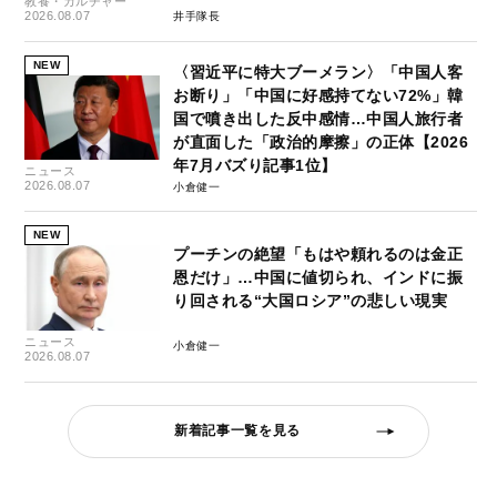
教養・カルチャー
2026.08.07
井手隊長
NEW
〈習近平に特大ブーメラン〉「中国人客
お断り」「中国に好感持てない72%」韓
国で噴き出した反中感情…中国人旅行者
が直面した「政治的摩擦」の正体【2026
年7月バズり記事1位】
ニュース
2026.08.07
小倉健一
NEW
プーチンの絶望「もはや頼れるのは金正
恩だけ」…中国に値切られ、インドに振
り回される“大国ロシア”の悲しい現実
ニュース
小倉健一
2026.08.07
新着記事一覧を見る