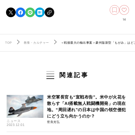
14
TOP
教養・カルチャー
＜戦後最大の輸出事案＞豪州版新型「もがみ」はどこ
関連記事
米空軍長官も“宣戦布告”。米中が火花を
散らす「AI搭載無人戦闘機開発」の現在
地。“周回遅れ”の日本は中国の領空侵犯
にどう立ち向かうのか？
ニュース
世良光弘
2023.12.01