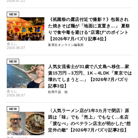
2026.07.21
NEW
《祇園祭の露店付近で撮影？》包装され
た焼きそば麺が「地面に直置き…」 夏祭
りで食中毒を避ける“店選び”のポイント
【2026年7月バズり記事4位】
暮らし
集英社オンライン編集部
2026.08.07
NEW
人気女流雀士が31歳で八丈島へ移住…家
賃15万円→3万円、1K→4LDK「東京では
壊れてしまうと…」【2026年7月バズり
記事3位】
暮らし
松岡千晶
2026.08.07
NEW
〈人気ラーメン店が1年3カ月で閉店〉原
因は「味」でも「売上」でもなく…名店
「渡なべ」のベテラン店主が明かした“想
定外の敵”【2026年7月バズり記事2位】