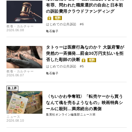
有罪、問われた職業選択の自由と日本初
の訴訟費用クラウドファンディング
有料
はじめての公共訴訟 #6
教養・カルチャー
2026.06.08
亀石倫子
タトゥーは医療行為なのか？ 大阪府警が
突然の一斉摘発…罰金30万円支払いを拒
否した彫師の決断
有料
はじめての公共訴訟 #5
教養・カルチャー
亀石倫子
2026.06.07
急上昇
〈ちいかわ争奪戦〉「転売ヤーから買う
なんて魂を売るようなもの」映画特典シ
ールに殺到…満席続出の裏側
集英社オンライン編集部ニュース班
ニュース
2026.08.10