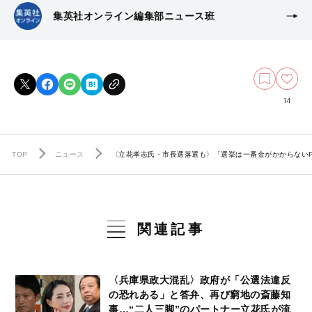
集英社オンライン編集部ニュース班
14
TOP
ニュース
〈立花孝志氏・市長選落選も〉「選挙は一番金がかからない
関連記事
〈兵庫県政大混乱〉政府が「公選法違反
の恐れある」と答弁、再び窮地の斎藤知
事…“二人三脚”のパートナー立花氏が流