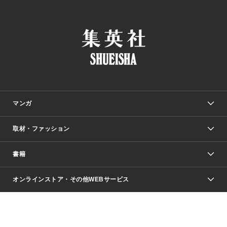
マンガ
取材・ファッション
少年マンガ
週刊少年ジャンプ
書籍
ファッション・美容
青年マンガ
ジャンプSQ.
Seventeen
週刊ヤングジャンプ
オンラインストア・その他WEBサービス
文芸・文庫・総合
芸能・情報・スポーツ
少女マンガ
Vジャンプ
non-no Web
ヤングジャンプ定期購読デジタル
すばる
Myojo
オンラインストア
りぼん
学芸・ノンフィクション・新書
最強ジャンプ
女性マンガ
@BAILA
ヤンジャン＋
小説すばる
週プレNEWS
マーガレット