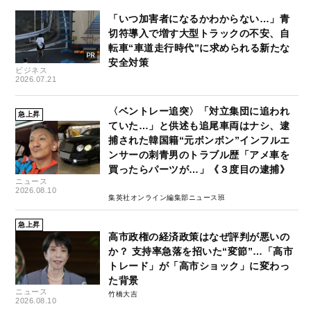
「いつ加害者になるかわからない…」青
切符導入で増す大型トラックの不安、自
転車“車道走行時代”に求められる新たな
安全対策
ビジネス
2026.07.21
〈ベントレー追突〉「対立集団に追われ
急上昇
ていた…」と供述も追尾車両はナシ、逮
捕された韓国籍“元ボンボン”インフルエ
ンサーの刺青男のトラブル歴「アメ車を
買ったらパーツが…」《３度目の逮捕》
ニュース
2026.08.10
集英社オンライン編集部ニュース班
急上昇
高市政権の経済政策はなぜ評判が悪いの
か？ 支持率急落を招いた“変節”…「高市
トレード」が「高市ショック」に変わっ
た背景
ニュース
竹橋大吉
2026.08.10