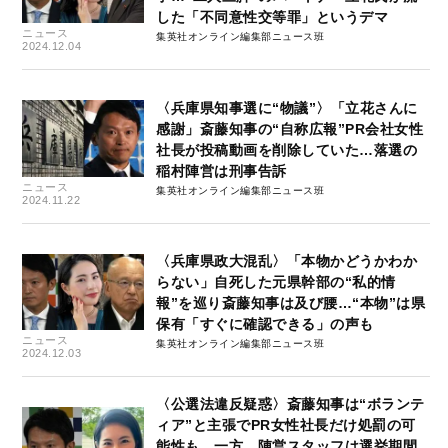
した「不同意性交等罪」というデマ
ニュース
集英社オンライン編集部ニュース班
2024.12.04
〈兵庫県知事選に“物議”〉「立花さんに
感謝」斎藤知事の“自称広報”PR会社女性
社長が投稿動画を削除していた…落選の
稲村陣営は刑事告訴
ニュース
集英社オンライン編集部ニュース班
2024.11.22
〈兵庫県政大混乱〉「本物かどうかわか
らない」自死した元県幹部の“私的情
報”を巡り斎藤知事は及び腰…“本物”は県
保有「すぐに確認できる」の声も
ニュース
集英社オンライン編集部ニュース班
2024.12.03
〈公選法違反疑惑〉斎藤知事は“ボランテ
ィア”と主張でPR女性社長だけ処罰の可
能性も…一方、陣営スタッフは選挙期間