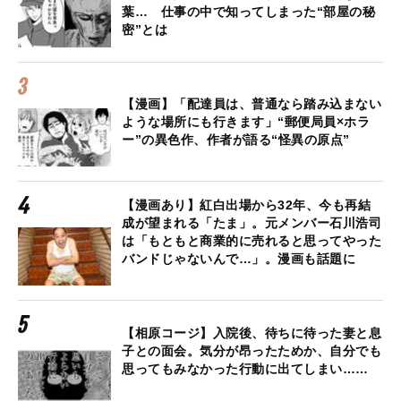
葉… 仕事の中で知ってしまった“部屋の秘
密”とは
【漫画】「配達員は、普通なら踏み込まない
ような場所にも行きます」“郵便局員×ホラ
ー”の異色作、作者が語る“怪異の原点”
【漫画あり】紅白出場から32年、今も再結
成が望まれる「たま」。元メンバー石川浩司
は「もともと商業的に売れると思ってやった
バンドじゃないんで…」。漫画も話題に
【相原コージ】入院後、待ちに待った妻と息
子との面会。気分が昂ったためか、自分でも
思ってもみなかった行動に出てしまい……