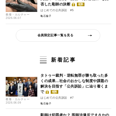
否した彫師の決断
有料
はじめての公共訴訟 #5
教養・カルチャー
亀石倫子
2026.06.07
会員限定記事一覧を見る
新着記事
タトゥー裁判・逆転無罪が勝ち取った多
くの成果…社会のおかしな制度や課題の
解決を目指す「公共訴訟」に辿り着くま
で
有料
はじめての公共訴訟 #7
教養・カルチャー
2026.06.09
亀石倫子
彫師は犯罪者か？ 医師法違反でまさかの