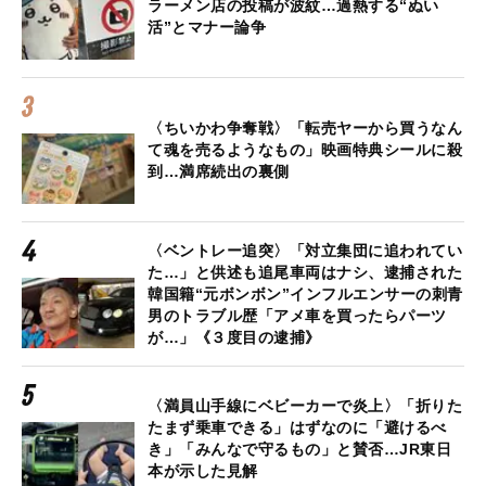
ラーメン店の投稿が波紋…過熱する“ぬい
活”とマナー論争
〈ちいかわ争奪戦〉「転売ヤーから買うなん
て魂を売るようなもの」映画特典シールに殺
到…満席続出の裏側
〈ベントレー追突〉「対立集団に追われてい
た…」と供述も追尾車両はナシ、逮捕された
韓国籍“元ボンボン”インフルエンサーの刺青
男のトラブル歴「アメ車を買ったらパーツ
が…」《３度目の逮捕》
〈満員山手線にベビーカーで炎上〉「折りた
たまず乗車できる」はずなのに「避けるべ
き」「みんなで守るもの」と賛否…JR東日
本が示した見解