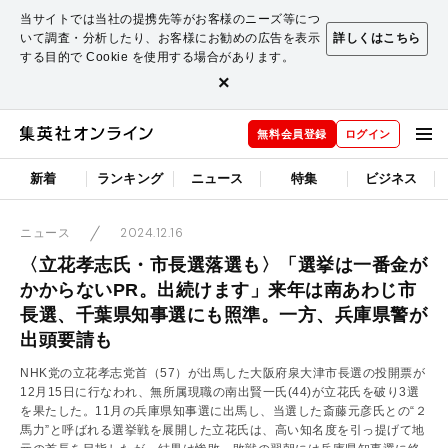
当サイトでは当社の提携先等がお客様のニーズ等につ
いて調査・分析したり、お客様にお勧めの広告を表示
詳しくはこちら
する目的で Cookie を使用する場合があります。
×
無料会員登録
ログイン
新着
ランキング
ニュース
特集
ビジネス
2024.12.16
ニュース
〈立花孝志氏・市長選落選も〉「選挙は一番金が
かからないPR。出続けます」来年は南あわじ市
長選、千葉県知事選にも照準。一方、兵庫県警が
出頭要請も
NHK党の立花孝志党首（57）が出馬した大阪府泉大津市長選の投開票が
12月15日に行なわれ、無所属現職の南出賢一氏(44)が立花氏を破り3選
を果たした。11月の兵庫県知事選に出馬し、当選した斎藤元彦氏との“２
馬力”と呼ばれる選挙戦を展開した立花氏は、高い知名度を引っ提げて地