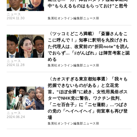
中“もらえるものはもらっておけ”と怒号
ニュース
2024.11.30
集英社オンライン編集部ニュース班
〈ツッコミどころ満載〉「斎藤さんをこ
こに呼んで！」知事に釈明を丸投げされ
た代理人は、改変前の“折田note”を読ん
でおらず…「♯がんばれ」は陣営考案と認
める
ニュース
2024.11.28
集英社オンライン編集部ニュース班
〈カオスすぎる東京都知事選〉「我々も
把握できないものがある」と立花党
首。“ほぼ全裸”に続き、女性用風俗ポス
ターでNHK党に警告。ワクチン批判、
「ニセ百合子」に「ニセ蓮舫」…つばさ
の党の「ヘイヘイヘイ」街宣車も再び登
ニュース
2024.06.24
場
集英社オンライン編集部ニュース班