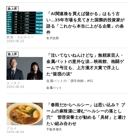
急上昇
「AI関連株を買えば儲かる」はもう古
い…35年市場を見てきた国際的投資家が
語る「これから本当に上がる企業」の条
件
教養・カルチャー
木戸次郎
2026.08.10
急上昇
「泣いてないねんけどな」無頼派芸人・
金属バットの意外な涙…映画館、格闘ゲ
ームで号泣も、上方漫才大賞で浮上し
た“疑惑の涙”
金属バットの「酒辛肉鮪」#61
エンタメ
2026.08.09
金属バット
「春雨だからヘルシー」は思い込み？ ブ
ームの麻辣湯に潜む“ヘルシーの落とし
穴” 管理栄養士が勧める「具材」と避け
たい組み合わせ
グルメ
千駄木雄大
2026.08.09