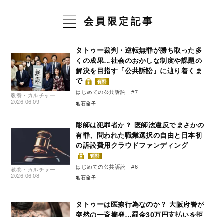
会員限定記事
タトゥー裁判・逆転無罪が勝ち取った多
くの成果…社会のおかしな制度や課題の
解決を目指す「公共訴訟」に辿り着くま
で
有料
はじめての公共訴訟 #7
教養・カルチャー
2026.06.09
亀石倫子
彫師は犯罪者か？ 医師法違反でまさかの
有罪、問われた職業選択の自由と日本初
の訴訟費用クラウドファンディング
有料
はじめての公共訴訟 #6
教養・カルチャー
2026.06.08
亀石倫子
タトゥーは医療行為なのか？ 大阪府警が
突然の一斉摘発…罰金30万円支払いを拒