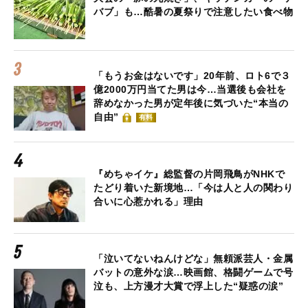
バブ」も…酷暑の夏祭りで注意したい食べ物
「もうお金はないです」20年前、ロト6で３
億2000万円当てた男は今…当選後も会社を
辞めなかった男が定年後に気づいた“本当の
自由”
有料
『めちゃイケ』総監督の片岡飛鳥がNHKで
たどり着いた新境地…「今は人と人の関わり
合いに心惹かれる」理由
「泣いてないねんけどな」無頼派芸人・金属
バットの意外な涙…映画館、格闘ゲームで号
泣も、上方漫才大賞で浮上した“疑惑の涙”