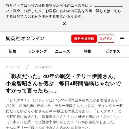
当サイトでは当社の提携先等がお客様のニーズ等につ
いて調査・分析したり、お客様にお勧めの広告を表示
詳しくはこちら
する目的で Cookie を使用する場合があります。
×
無料会員登録
ログイン
新着
ランキング
ニュース
特集
ビジネス
2024.12.11
ニュース
「戦友だった」40年の親交・テリー伊藤さん、
小倉智昭さんを偲ぶ「毎日4時間睡眠じゃないで
すかって言ったら…」
「とくダネ！」（フジテレビ）で22年間司会を務めた小倉智昭さんが12
月9日、闘病の末に死去した。テリー伊藤さんといえば、ディレクター時
代だった頃から小倉さんと40年以上もの親交があり、「とくダネ！」と
同時間帯に放送され、加藤浩次さんとともに司会を務めた「スッキリ!!」
（日本テレビ系）では視聴率争いをしたライバル的存在でもあった。
そんなテリー伊藤さんが小倉さんの思い出を語った。