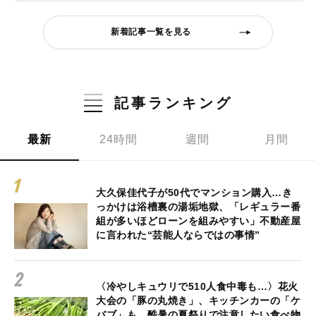
新着記事一覧を見る
記事ランキング
最新
24時間
週間
月間
大久保佳代子が50代でマンション購入…き
っかけは浴槽裏の湯垢地獄、「レギュラー番
組が多いほどローンを組みやすい」不動産屋
に言われた“芸能人ならではの事情”
〈冷やしキュウリで510人食中毒も…〉花火
大会の「豚の丸焼き」、キッチンカーの「ケ
バブ」も…酷暑の夏祭りで注意したい食べ物