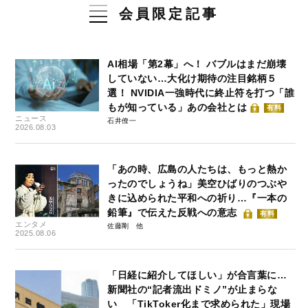
会員限定記事
AI相場「第2幕」へ！ バブルはまだ崩壊
していない…大化け期待の注目銘柄５
選！ NVIDIA一強時代に終止符を打つ「誰
もが知っている」あの会社とは
有料
ニュース
石井僚一
2026.08.03
「あの時、広島の人たちは、もっと熱か
ったのでしょうね」美空ひばりのつぶや
きに込められた平和への祈り…『一本の
鉛筆』で伝えた反戦への意志
有料
エンタメ
佐藤剛
2025.08.06
「日経に紹介してほしい」が合言葉に…
新聞社の“記者流出ドミノ”が止まらな
い 「TikToker化まで求められた」現場