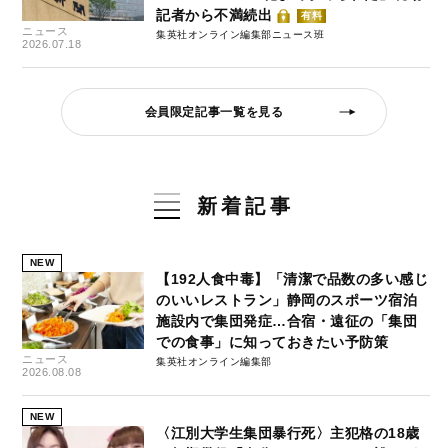
記者から不満続出
有料
ニュース
集英社オンライン編集部ニュース班
2026.07.18
会員限定記事一覧を見る
新着記事
NEW
【192人食中毒】「清潔で品数の多い感じ
のいいレストラン」静岡のスポーツ宿泊
施設内で集団発症…合宿・遠征の「集団
での食事」に知っておきたい予防策
ニュース
集英社オンライン編集部
2026.08.08
NEW
〈江別大学生集団暴行死〉主犯格の18歳