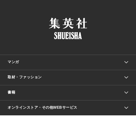
マンガ
取材・ファッション
少年マンガ
週刊少年ジャンプ
書籍
ファッション・美容
青年マンガ
ジャンプSQ.
Seventeen
週刊ヤングジャンプ
オンラインストア・その他WEBサービス
文芸・文庫・総合
芸能・情報・スポーツ
少女マンガ
Vジャンプ
non-no Web
ヤングジャンプ定期購読デジタル
すばる
Myojo
オンラインストア
りぼん
学芸・ノンフィクション・新書
最強ジャンプ
女性マンガ
@BAILA
ヤンジャン＋
小説すばる
週プレNEWS
マーガレット