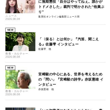
に無期懲役「自分はやってねぇ。誰かが
トドメさした」裁判で明かされた“他責ぶ
り”
ニュース
集英社オンライン編集部ニュース班
2026.08.08
NEW
「〈保る〉とは何か」『汽笛、聞こえ
る』佐藤雫 インタビュー
佐藤雫
教養・カルチャー
2026.08.08
NEW
宮﨑駿の中心にある、世界を考えるため
の「問い」『宮﨑駿の詩学』赤坂憲雄 イ
ンタビュー
赤坂憲雄
教養・カルチャー
2026.08.08