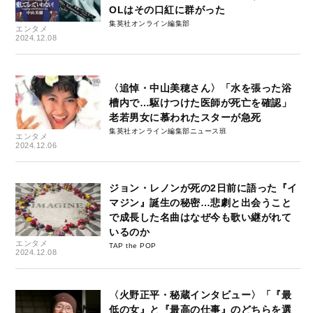
OLはその口紅に群がった
集英社オンライン編集部
エンタメ
2024.12.08
〈追悼・中山美穂さん〉「水を張った浴
槽内で…駆けつけた医師が死亡を確認」
老若男女に慕われたスターが急死
集英社オンライン編集部ニュース班
エンタメ
2024.12.06
ジョン・レノンが死の2日前に語った『イ
マジン』誕生の秘密…悲劇と出会うこと
で成長した名曲はなぜ今も歌い継がれて
いるのか
エンタメ
TAP the POP
2024.12.08
〈火野正平・秘蔵インタビュー〉「『最
低の女』と『最高の仕事』のどちらを選