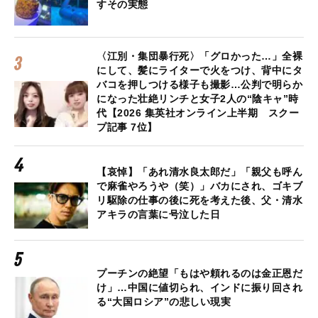
すその実態
〈江別・集団暴行死〉「グロかった…」全裸
にして、髪にライターで火をつけ、背中にタ
バコを押しつける様子も撮影…公判で明らか
になった壮絶リンチと女子2人の“陰キャ”時
代【2026 集英社オンライン上半期 スクー
プ記事 7位】
【哀悼】「あれ清水良太郎だ」「親父も呼ん
で麻雀やろうや（笑）」バカにされ、ゴキブ
リ駆除の仕事の後に死を考えた後、父・清水
アキラの言葉に号泣した日
プーチンの絶望「もはや頼れるのは金正恩だ
け」…中国に値切られ、インドに振り回され
る“大国ロシア”の悲しい現実