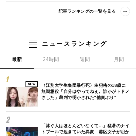
記事ランキングの一覧を見る
ニュースランキング
最新
24時間
週間
月間
NEW
〈江別大学生集団暴行死〉主犯格の18歳に
無期懲役「自分はやってねぇ。誰かがトドメ
さした」裁判で明かされた“他責ぶり”
「泳ぐ人はほとんどいなくて…」猛暑のナイ
トプールで起きていた異変…港区女子が明か