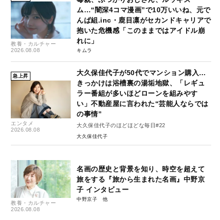
ム…“闇深4コマ漫画”で10万いいね、元で
んぱ組.inc・鹿目凛がセカンドキャリアで
抱いた危機感「このままではアイドル崩
れに」
教養・カルチャー
2026.08.08
キムラ
大久保佳代子が50代でマンション購入…
急上昇
きっかけは浴槽裏の湯垢地獄、「レギュ
ラー番組が多いほどローンを組みやす
い」不動産屋に言われた“芸能人ならでは
の事情”
エンタメ
大久保佳代子のほどほどな毎日#22
2026.08.08
大久保佳代子
名画の歴史と背景を知り、時空を超えて
旅をする『旅から生まれた名画』中野京
子 インタビュー
中野京子
教養・カルチャー
2026.08.08