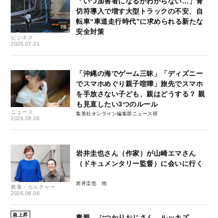
「いつ加害者になるかわからない…」青
切符導入で増す大型トラックの不安、自
転車“車道走行時代”に求められる新たな
安全対策
ビジネス
2026.07.21
「沖縄の海でゲーム三昧」「ディズニー
でスマホめぐり親子喧嘩」旅先でスマホ
を手放さない子ども、親はどうする？ 親
も見直したい3つのルール
ニュース
集英社オンライン編集部ニュース班
2026.08.08
岩井圭也さん（作家）が山崎エマさん
（ドキュメンタリー監督）に会いに行く
岩井圭也
教養・カルチャー
2026.08.08
急上昇
毒親、ぶつかりおじさん、ルッキズ