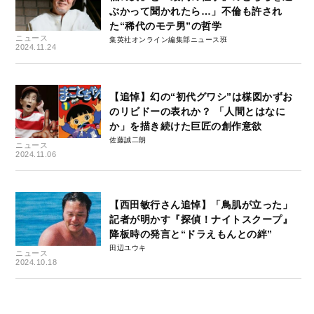
ぶかって聞かれたら…」不倫も許され
た“稀代のモテ男”の哲学
ニュース
集英社オンライン編集部ニュース班
2024.11.24
【追悼】幻の“初代グワシ”は楳図かずお
のリビドーの表れか？ 「人間とはなに
か」を描き続けた巨匠の創作意欲
佐藤誠二朗
ニュース
2024.11.06
【西田敏行さん追悼】「鳥肌が立った」
記者が明かす『探偵！ナイトスクープ』
降板時の発言と“ドラえもんとの絆”
田辺ユウキ
ニュース
2024.10.18