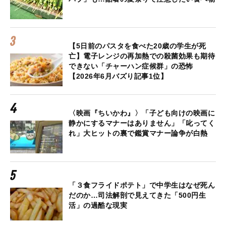
【5日前のパスタを食べた20歳の学生が死
亡】電子レンジの再加熱での殺菌効果も期待
できない「チャーハン症候群」の恐怖
【2026年6月バズり記事1位】
〈映画『ちいかわ』〉「子ども向けの映画に
静かにするマナーはありません」「叱ってく
れ」大ヒットの裏で鑑賞マナー論争が白熱
「３食フライドポテト」で中学生はなぜ死ん
だのか…司法解剖で見えてきた「500円生
活」の過酷な現実