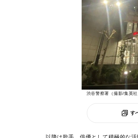
渋谷警察署（撮影/集英
す
以降は歌手、俳優として積極的な活動