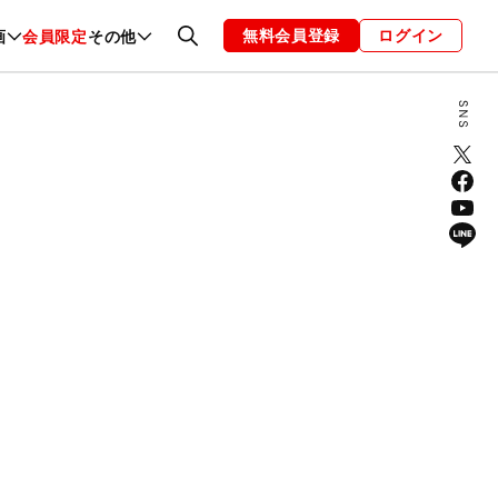
無料会員登録
ログイン
画
会員限定
その他
ファッション
恋愛・結婚
編集部
お知らせ