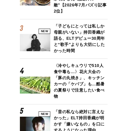
敵”【2026年7月バズり記事
2位】
「子どもにとっては私しか
NEW
母親がいない」持田香織が
語る、ELTデビュー30周年
と“歌手”よりも大切にした
かった時間
〈冷やしキュウリで510人
食中毒も…〉花火大会の
「豚の丸焼き」、キッチン
カーの「ケバブ」も…酷暑
の夏祭りで注意したい食べ
物
「昔の私なら絶対に言えな
NEW
かった」ELT持田香織が明
かす「嫌いなもの」を口に
するようになった理由