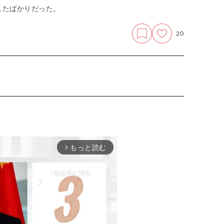
したばかりだった。
20
もっと読む
arrow_forward_ios