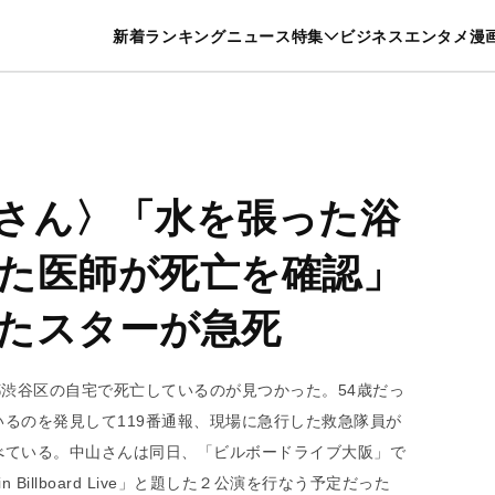
特集一覧を見る
漫画一覧を見る
新着
ランキング
ニュース
特集
ビジネス
エンタメ
漫
養・カルチャー
暮らし
スポーツ
ヘルスケア
美容
グルメ
さん〉「水を張った浴
た医師が死亡を確認」
たスターが急死
都渋谷区の自宅で死亡しているのが見つかった。54歳だっ
るのを発見して119番通報、現場に急行した救急隊員が
べている。中山さんは同日、「ビルボードライブ大阪」で
2024 in Billboard Live」と題した２公演を行なう予定だった