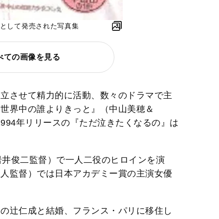
編として発売された写真集
べての画像を見る
両立させて精力的に活動、数々のドラマで主
『世界中の誰よりきっと』（中山美穂＆
1994年リリースの『ただ泣きたくなるの』は
er』（岩井俊二監督）で一人二役のヒロインを演
直人監督）では日本アカデミー賞の主演女優
家の辻仁成と結婚、フランス・パリに移住し