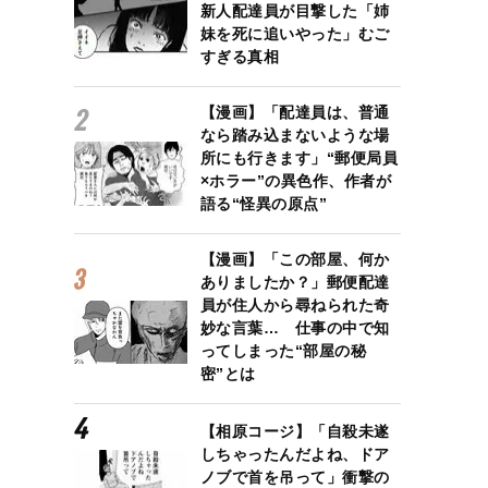
新人配達員が目撃した「姉
妹を死に追いやった」むご
すぎる真相
【漫画】「配達員は、普通
なら踏み込まないような場
所にも行きます」“郵便局員
×ホラー”の異色作、作者が
語る“怪異の原点”
【漫画】「この部屋、何か
ありましたか？」郵便配達
員が住人から尋ねられた奇
妙な言葉… 仕事の中で知
ってしまった“部屋の秘
密”とは
【相原コージ】「自殺未遂
しちゃったんだよね、ドア
ノブで首を吊って」衝撃の