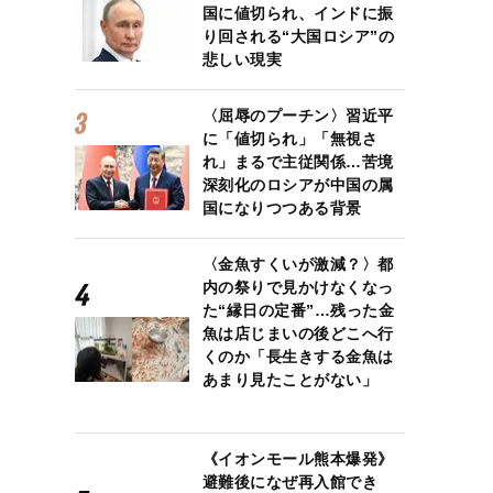
国に値切られ、インドに振
り回される“大国ロシア”の
悲しい現実
〈屈辱のプーチン〉習近平
に「値切られ」「無視さ
れ」まるで主従関係…苦境
深刻化のロシアが中国の属
国になりつつある背景
〈金魚すくいが激減？〉都
内の祭りで見かけなくなっ
た“縁日の定番”…残った金
魚は店じまいの後どこへ行
くのか「長生きする金魚は
あまり見たことがない」
《イオンモール熊本爆発》
避難後になぜ再入館でき