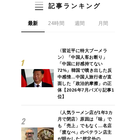
記事ランキング
最新
24時間
週間
月間
〈習近平に特大ブーメラ
ン〉「中国人客お断り」
「中国に好感持てない
72%」韓国で噴き出した反
中感情…中国人旅行者が直
面した「政治的摩擦」の正
体【2026年7月バズり記事1
位】
〈人気ラーメン店が1年3カ
月で閉店〉原因は「味」で
も「売上」でもなく…名店
「渡なべ」のベテラン店主
が明かした“想定外の