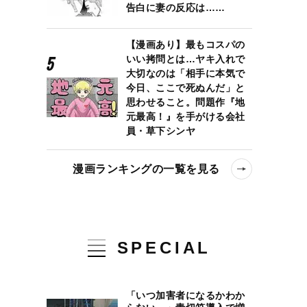
告白に妻の反応は……
【漫画あり】最もコスパの
いい拷問とは…ヤキ入れで
大切なのは「相手に本気で
今日、ここで死ぬんだ」と
思わせること。問題作『地
元最高！』を手がける会社
員・草下シンヤ
漫画ランキングの一覧を見る
SPECIAL
「いつ加害者になるかわか