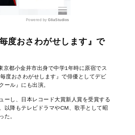
Powered by 
GliaStudios
M
マ『毎度おさわがせします』で
u
t
e
。東京都小金井市出身で中学1年時に原宿でス
マ『毎度おさわがせします』で俳優としてデビ
クール』にも出演。
ューし、日本レコード大賞新人賞を受賞する
。以降もテレビドラマやCM、歌手として昭
った。