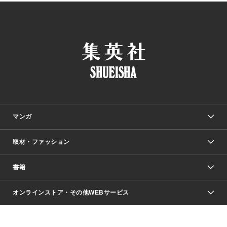
マンガ
取材・ファッション
少年マンガ
週刊少年ジャンプ
書籍
ファッション・美容
青年マンガ
ジャンプSQ.
Seventeen
週刊ヤングジャンプ
オンラインストア・その他WEBサービス
文芸・文庫・総合
芸能・情報・スポーツ
少女マンガ
Vジャンプ
non-no Web
ヤングジャンプ定期購読デジタル
すばる
Myojo
オンラインストア
りぼん
学芸・ノンフィクション・新書
最強ジャンプ
女性マンガ