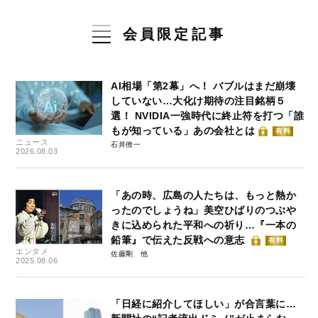
会員限定記事
AI相場「第2幕」へ！ バブルはまだ崩壊
していない…大化け期待の注目銘柄５
選！ NVIDIA一強時代に終止符を打つ「誰
もが知っている」あの会社とは
有料
ニュース
石井僚一
2026.08.03
「あの時、広島の人たちは、もっと熱か
ったのでしょうね」美空ひばりのつぶや
きに込められた平和への祈り…『一本の
鉛筆』で伝えた反戦への意志
有料
エンタメ
佐藤剛
2025.08.06
「日経に紹介してほしい」が合言葉に…