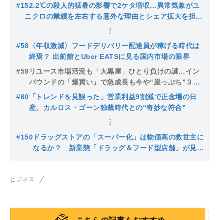
#1
52.2℃の殺人的猛暑の影響で2ケタ増収…異常気象がユ
ニクロの業績を左右する意外な理由とシェア拡大を担う
あの定番アイテム
#58
〈年収激減〉フードデリバリー配達員が稼げる時代は
終焉？ 出前館とUber EATSに見る国内市場の限界
#59
リユース市場活況も「大黒屋」ひとり負けの謎…イン
バウンドの「爆買い」で急成長も今や“崖っぷち”３つ
のワケ
#60
「トレンドを見誤った」営業利益9割減で正念場の日
産、カルロス・ゴーン独裁時代との“奇妙な符合”
#150
ドラッグストアの「スーパー化」は物価高の救世主に
なるか？ 新業態「ドラッグ＆フード型店舗」が見据
える勝算と死角
ビジネス