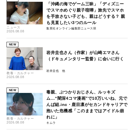
「沖縄の海でゲーム三昧」「ディズニー
でスマホめぐり親子喧嘩」旅先でスマホ
を手放さない子ども、親はどうする？ 親
も見直したい3つのルール
ニュース
集英社オンライン編集部ニュース班
2026.08.08
NEW
岩井圭也さん（作家）が山崎エマさん
（ドキュメンタリー監督）に会いに行く
岩井圭也
教養・カルチャー
2026.08.08
NEW
毒親、ぶつかりおじさん、ルッキズ
ム…“闇深4コマ漫画”で10万いいね、元で
んぱ組.inc・鹿目凛がセカンドキャリアで
抱いた危機感「このままではアイドル崩
れに」
教養・カルチャー
2026.08.08
キムラ