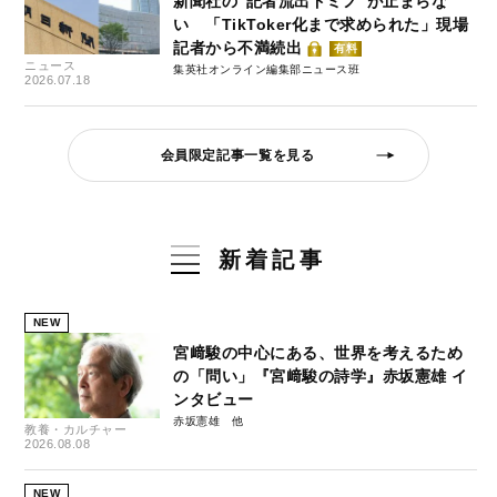
新聞社の“記者流出ドミノ”が止まらな
い 「TikToker化まで求められた」現場
記者から不満続出
有料
ニュース
集英社オンライン編集部ニュース班
2026.07.18
会員限定記事一覧を見る
新着記事
NEW
宮﨑駿の中心にある、世界を考えるため
の「問い」『宮﨑駿の詩学』赤坂憲雄 イ
ンタビュー
赤坂憲雄
教養・カルチャー
2026.08.08
NEW