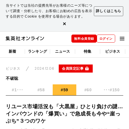
当サイトでは当社の提携先等がお客様のニーズ等につ
いて調査・分析したり、お客様にお勧めの広告を表示
詳しくはこちら
する目的で Cookie を使用する場合があります。
×
無料会員登録
ログイン
新着
ランキング
ニュース
特集
ビジネス
2024.12.06
会員限定記事
ビジネス
不破聡
#1･･･
#58
#59
#60
･･･#150
リユース市場活況も「大黒屋」ひとり負けの謎…
インバウンドの「爆買い」で急成長も今や“崖っ
ぷち”３つのワケ