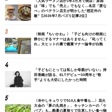
〈人気ラーメン店が1年3カ月で閉店〉原因
は「味」でも「売上」でもなく…名店「渡な
べ」のベテラン店主が明かした“想定外の
敵”【2026年7月バズり記事2位】
〈映画『ちいかわ』〉「子ども向けの映画に
静かにするマナーはありません」「叱ってく
れ」大ヒットの裏で鑑賞マナー論争が白熱
「子どもにとっては私しか母親がいない」持
田香織が語る、ELTデビュー30周年と“歌
手”よりも大切にしたかった時間
〈冷やしキュウリで510人食中毒も…〉花火
大会の「豚の丸焼き」、キッチンカーの「ケ
バブ」も…酷暑の夏祭りで注意したい食べ物