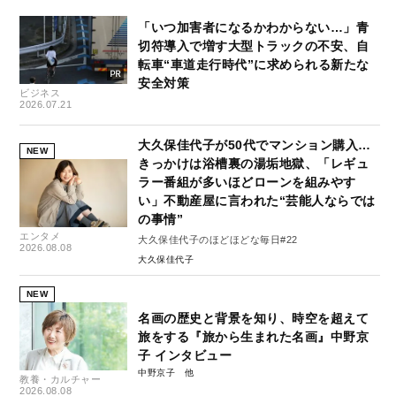
「いつ加害者になるかわからない…」青
切符導入で増す大型トラックの不安、自
転車“車道走行時代”に求められる新たな
安全対策
ビジネス
2026.07.21
大久保佳代子が50代でマンション購入…
NEW
きっかけは浴槽裏の湯垢地獄、「レギュ
ラー番組が多いほどローンを組みやす
い」不動産屋に言われた“芸能人ならでは
の事情”
エンタメ
大久保佳代子のほどほどな毎日#22
2026.08.08
大久保佳代子
NEW
名画の歴史と背景を知り、時空を超えて
旅をする『旅から生まれた名画』中野京
子 インタビュー
中野京子
教養・カルチャー
2026.08.08