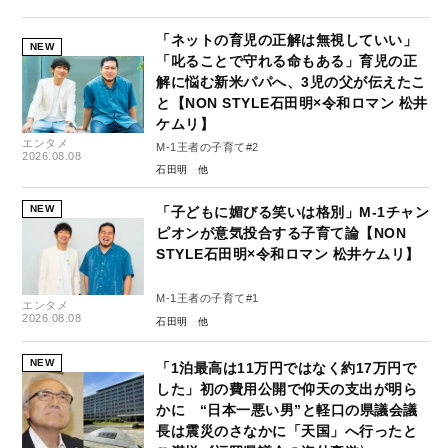
「ネットの育児の正解は無視していい」
NEW
「叱ることで守れる命もある」育児の正
解に悩む新米パパへ、3児の父が伝えたこ
と【NON STYLE石田明×令和ロマン 松井
ケムリ】
エンタメ
M-1王者の子育て#2
2026.08.08
石田明
NEW
「子どもに媚びる笑いは格別」M-1チャン
ピオンが意気投合する子育て論【NON
STYLE石田明×令和ロマン 松井ケムリ】
M-1王者の子育て#1
エンタメ
2026.08.08
石田明
NEW
「1泊最高は11万円ではなく約17万円で
した」初の費用公開で仰天の支出が明ら
かに “日本一悪い男”と軽口の県議会議
長は震災のさなかに「天国」へ行ったと