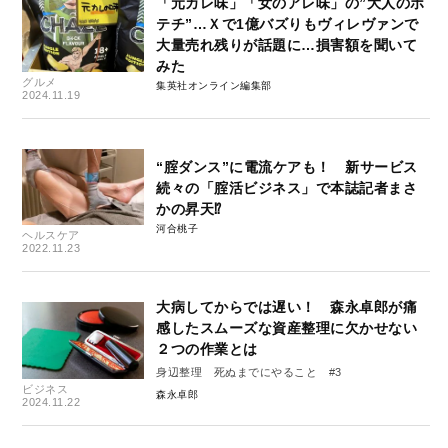
「元カレ味」「女のアレ味」の”大人のポ
テチ”…Ｘで1億バズりもヴィレヴァンで
大量売れ残りが話題に…損害額を聞いて
みた
グルメ
集英社オンライン編集部
2024.11.19
“腟ダンス”に電流ケアも！ 新サービス
続々の「腟活ビジネス」で本誌記者まさ
かの昇天⁉
河合桃子
ヘルスケア
2022.11.23
大病してからでは遅い！ 森永卓郎が痛
感したスムーズな資産整理に欠かせない
２つの作業とは
身辺整理 死ぬまでにやること #3
ビジネス
森永卓郎
2024.11.22