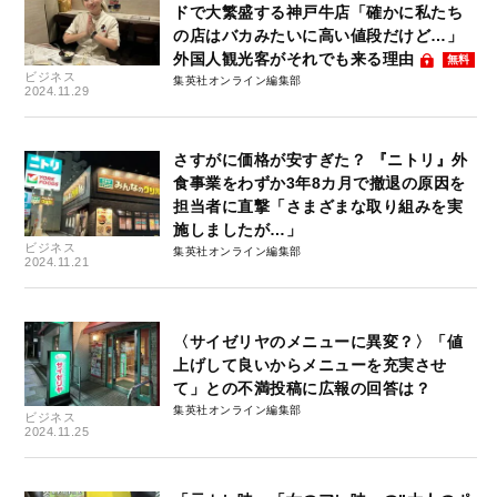
ドで大繁盛する神戸牛店「確かに私たち
の店はバカみたいに高い値段だけど…」
外国人観光客がそれでも来る理由
無料
ビジネス
集英社オンライン編集部
2024.11.29
さすがに価格が安すぎた？ 『ニトリ』外
食事業をわずか3年8カ月で撤退の原因を
担当者に直撃「さまざまな取り組みを実
施しましたが…」
ビジネス
集英社オンライン編集部
2024.11.21
〈サイゼリヤのメニューに異変？〉「値
上げして良いからメニューを充実させ
て」との不満投稿に広報の回答は？
集英社オンライン編集部
ビジネス
2024.11.25