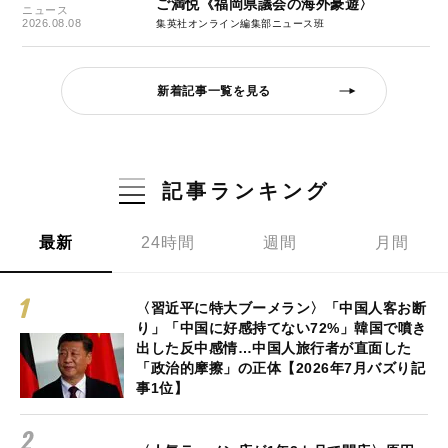
ご満悦《福岡県議会の海外豪遊〉
ニュース
2026.08.08
集英社オンライン編集部ニュース班
新着記事一覧を見る
記事ランキング
最新
24時間
週間
月間
〈習近平に特大ブーメラン〉「中国人客お断
り」「中国に好感持てない72%」韓国で噴き
出した反中感情…中国人旅行者が直面した
「政治的摩擦」の正体【2026年7月バズり記
事1位】