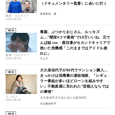
（ドキュメンタリー監督）に会いに行く
岩井圭也
教養・カルチャー
2026.08.08
NEW
毒親、ぶつかりおじさん、ルッキズ
ム…“闇深4コマ漫画”で10万いいね、元で
んぱ組.inc・鹿目凛がセカンドキャリアで
抱いた危機感「このままではアイドル崩
れに」
教養・カルチャー
2026.08.08
キムラ
大久保佳代子が50代でマンション購入…
NEW
きっかけは浴槽裏の湯垢地獄、「レギュ
ラー番組が多いほどローンを組みやす
い」不動産屋に言われた“芸能人ならでは
の事情”
エンタメ
大久保佳代子のほどほどな毎日#22
2026.08.08
大久保佳代子
NEW