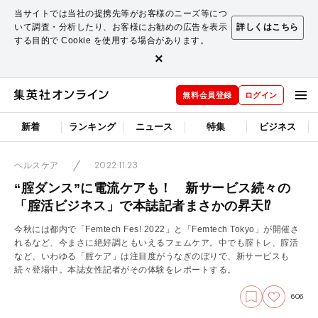
当サイトでは当社の提携先等がお客様のニーズ等につ
いて調査・分析したり、お客様にお勧めの広告を表示
詳しくはこちら
する目的で Cookie を使用する場合があります。
×
無料会員登録
ログイン
新着
ランキング
ニュース
特集
ビジネス
2022.11.23
ヘルスケア
“腟ダンス”に電流ケアも！ 新サービス続々の
「腟活ビジネス」で本誌記者まさかの昇天⁉
今秋には都内で「Femtech Fes! 2022」と「Femtech Tokyo」が開催さ
れるなど、今まさに絶好調ともいえるフェムケア。中でも腟トレ、腟活
など、いわゆる「腟ケア」は注目度がうなぎのぼりで、新サービスも
続々登場中。本誌女性記者がその体験をレポートする。
606