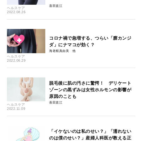
喜田直江
ヘルスケア
2022.08.26
コロナ禍で急増する、つらい「膣カンジ
ダ」にナマコが効く？
海老根真由美
ヘルスケア
2022.06.29
脱毛後に肌の汚さに驚愕！ デリケート
ゾーンの黒ずみは女性ホルモンの影響が
原因のことも
喜田直江
ヘルスケア
2022.11.09
「イケないのは私のせい？」「濡れない
のは僕のせい？」産婦人科医が教える正