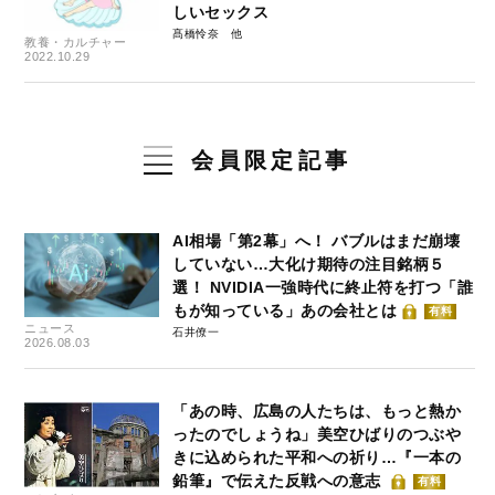
しいセックス
髙橋怜奈
教養・カルチャー
2022.10.29
会員限定記事
AI相場「第2幕」へ！ バブルはまだ崩壊
していない…大化け期待の注目銘柄５
選！ NVIDIA一強時代に終止符を打つ「誰
もが知っている」あの会社とは
有料
ニュース
石井僚一
2026.08.03
「あの時、広島の人たちは、もっと熱か
ったのでしょうね」美空ひばりのつぶや
きに込められた平和への祈り…『一本の
鉛筆』で伝えた反戦への意志
有料