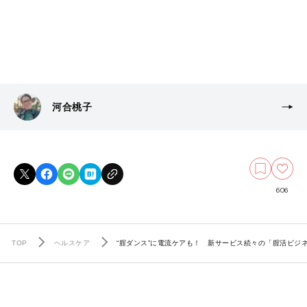
河合桃子
606
TOP
ヘルスケア
“腟ダンス”に電流ケアも！ 新サービス続々の「腟活ビジ