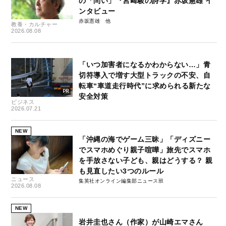
の「問い」『宮﨑駿の詩学』赤坂憲雄 イ
ンタビュー
赤坂憲雄
教養・カルチャー
2026.08.08
「いつ加害者になるかわからない…」青
切符導入で増す大型トラックの不安、自
転車“車道走行時代”に求められる新たな
安全対策
ビジネス
2026.07.21
NEW
「沖縄の海でゲーム三昧」「ディズニー
でスマホめぐり親子喧嘩」旅先でスマホ
を手放さない子ども、親はどうする？ 親
も見直したい3つのルール
ニュース
集英社オンライン編集部ニュース班
2026.08.08
NEW
岩井圭也さん（作家）が山崎エマさん