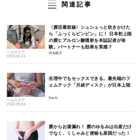
関連記事
〈膣活最前線〉シュシュっと吹きかけた
ら「ふっくらピンピン」に！ 日本初上陸
の膣ヒアルロン酸噴射を本誌記者が体
験。パートナーも効果を実感？
ヘルスケア
河合桃子
2023.02.21
生理中でもセックスできる。最先端のフ
ェムテック「月経ディスク」が日本上陸
Sachi
ヘルスケア
2022.09.04
膣からお湯漏れ！ 膣のゆるみは出産だけ
でなく、くしゃみと便秘も原因だった！