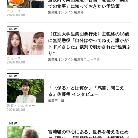
での食事」に知っておきたい予防策
ニュース
集英社オンライン編集部
2026.08.08
NEW
〈江別大学生集団暴行死〉主犯格の18歳
に無期懲役「自分はやってねぇ。誰かが
トドメさした」裁判で明かされた“他責ぶ
り”
ニュース
集英社オンライン編集部ニュース班
2026.08.08
NEW
「〈保る〉とは何か」『汽笛、聞こえ
る』佐藤雫 インタビュー
佐藤雫
教養・カルチャー
2026.08.08
NEW
宮﨑駿の中心にある、世界を考えるため