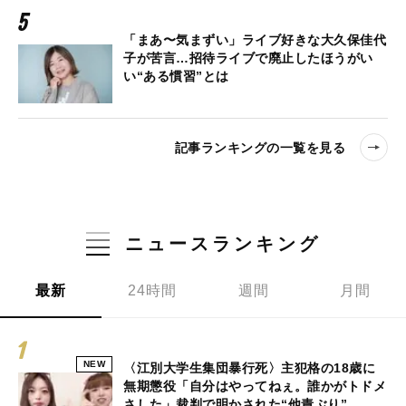
「まあ〜気まずい」ライブ好きな大久保佳代
子が苦言…招待ライブで廃止したほうがい
い“ある慣習”とは
記事ランキングの一覧を見る
ニュースランキング
最新
24時間
週間
月間
NEW
〈江別大学生集団暴行死〉主犯格の18歳に
無期懲役「自分はやってねぇ。誰かがトドメ
さした」裁判で明かされた“他責ぶり”