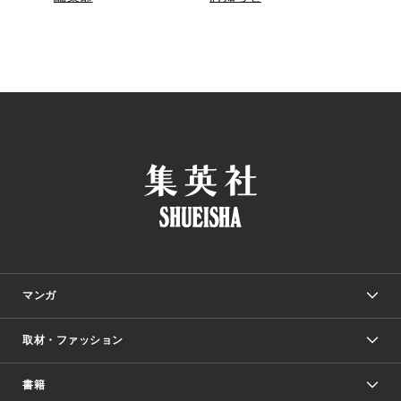
マンガ
取材・ファッション
少年マンガ
週刊少年ジャンプ
書籍
ファッション・美容
青年マンガ