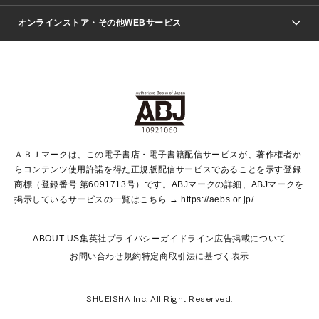
ジャンプSQ.
Seventeen
週刊ヤングジャンプ
オンラインストア・その他WEBサービス
文芸・文庫・総合
芸能・情報・スポーツ
少女マンガ
Vジャンプ
non-no Web
ヤングジャンプ定期購読デジタル
すばる
Myojo
オンラインストア
りぼん
学芸・ノンフィクション・新書
最強ジャンプ
女性マンガ
@BAILA
ヤンジャン＋
小説すばる
週プレNEWS
マーガレット
集英社OTOコンテンツ
集英社 学芸編集部
少年ジャンプ＋
その他WEBサービス
クッキー
ライトノベル・ノベライズ
MAQUIA ONLINE
となりのヤングジャンプ
集英社 文芸ステーション
週プレ グラジャパ！
別冊マーガレット
SHUEISHA MANGA-ART HERITAGE
集英社 ビジネス書
ゼブラック
ココハナ
SHUEISHA ADNAVI
SPUR.JP
集英社Webマガジン Cobalt
グランドジャンプ
web 集英社文庫
キッズ
web Sportiva
マンガMee
ジャンプキャラクターズストア
集英社新書
ジャンプルーキー！
月刊オフィスユー
ＡＢＪマークは、この電子書店・電子書籍配信サービスが、著作権者か
EDITOR'S LAB
LEE
集英社オレンジ文庫
ウルトラジャンプ
青春と読書
パラスポ＋！
らコンテンツ使用許諾を得た正規版配信サービスであることを示す登録
集英社みらい文庫
リマコミ＋
HAPPY PLUS STORE
集英社新書プラス
ジャンプTOON
商標（登録番号 第6091713号）です。ABJマークの詳細、ABJマークを
Marisol
シフォン文庫
アジア人物史
S-KIDS.LAND
マンガMeets
掲示しているサービスの一覧はこちら →
https://aebs.or.jp/
shueisha vox
よみタイ
S-MANGA
Web éclat
ダッシュエックス文庫
LEEマルシェ
kotoba
集英社ジャンプリミックス
ABOUT US
集英社プライバシーガイドライン
広告掲載について
T JAPAN:The New York Times Style Magazine
JUMP j BOOKS
お問い合わせ
規約
特定商取引法に基づく表示
SHOP Marisol
e!集英社
集英社コミック文庫
集英社女性誌ポータル
éclat premium
imidas
MEN'S NON-NO WEB
SHUEISHA Inc. All Right Reserved.
mirabella