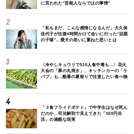
に言われた“芸能人ならではの事情”
「私もまだ、こんな感情になるんだ」大久保
佳代子が往復4時間かけて会いに行った“話題
の子猿”…愛犬の老いに重ねた思いとは
〈冷やしキュウリで510人食中毒も…〉花火
大会の「豚の丸焼き」、キッチンカーの「ケ
バブ」も…酷暑の夏祭りで注意したい食べ物
「３食フライドポテト」で中学生はなぜ死ん
だのか…司法解剖で見えてきた「500円生
活」の過酷な現実