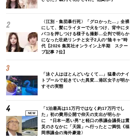
〈江別・集団暴行死〉「グロかった…」全裸
にして、髪にライターで火をつけ、背中にタ
バコを押しつける様子も撮影…公判で明らか
になった壮絶リンチと女子2人の“陰キャ”時
代【2026 集英社オンライン上半期 スクー
プ記事 7位】
「泳ぐ人はほとんどいなくて…」猛暑のナイ
トプールで起きていた異変…港区女子が明か
すその実態
「1泊最高は11万円ではなく約17万円でし
NEW
た」初の費用公開で仰天の支出が明らか
に “日本一悪い男”と軽口の県議会議長は震
災のさなかに「天国」へ行ったとご満悦《福
岡県議会の海外豪遊〉