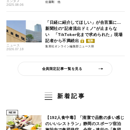
エンタメ
佐藤剛
2025.08.06
「日経に紹介してほしい」が合言葉に…
新聞社の“記者流出ドミノ”が止まらな
い 「TikToker化まで求められた」現場
記者から不満続出
有料
ニュース
集英社オンライン編集部ニュース班
2026.07.18
会員限定記事一覧を見る
新着記事
NEW
【192人食中毒】「清潔で品数の多い感じ
のいいレストラン」静岡のスポーツ宿泊
施設内で集団発症…合宿・遠征の「集団