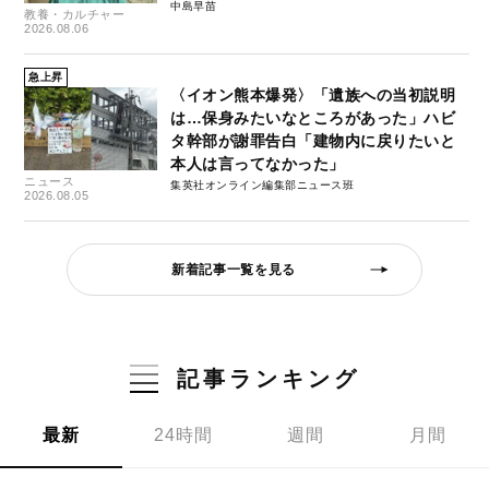
中島早苗
教養・カルチャー
2026.08.06
急上昇
〈イオン熊本爆発〉「遺族への当初説明
は…保身みたいなところがあった」ハビ
タ幹部が謝罪告白「建物内に戻りたいと
本人は言ってなかった」
ニュース
集英社オンライン編集部ニュース班
2026.08.05
新着記事一覧を見る
記事ランキング
最新
24時間
週間
月間