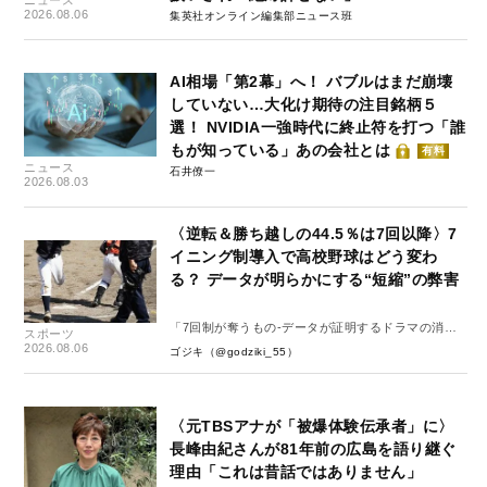
ニュース
2026.08.06
集英社オンライン編集部ニュース班
AI相場「第2幕」へ！ バブルはまだ崩壊
していない…大化け期待の注目銘柄５
選！ NVIDIA一強時代に終止符を打つ「誰
もが知っている」あの会社とは
有料
ニュース
石井僚一
2026.08.03
〈逆転＆勝ち越しの44.5％は7回以降〉7
イニング制導入で高校野球はどう変わ
る？ データが明らかにする“短縮”の弊害
「7回制が奪うもの-データが証明するドラマの消
スポーツ
失-」
2026.08.06
ゴジキ（@godziki_55）
〈元TBSアナが「被爆体験伝承者」に〉
長峰由紀さんが81年前の広島を語り継ぐ
理由「これは昔話ではありません」