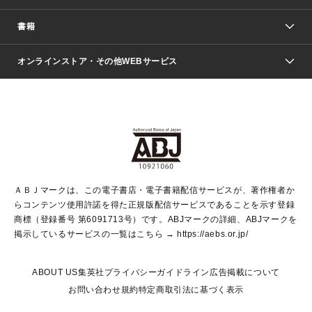
週刊少年ジャンプ
書籍
ファッション・美容
青年マンガ
ジャンプSQ.
Seventeen
週刊ヤングジャンプ
オンラインストア・その他WEBサービス
文芸・文庫・総合
芸能・情報・スポーツ
少女マンガ
Vジャンプ
non-no Web
ヤングジャンプ定期購読デジタル
すばる
Myojo
オンラインストア
りぼん
学芸・ノンフィクション・新書
最強ジャンプ
女性マンガ
@BAILA
ヤンジャン＋
小説すばる
週プレNEWS
マーガレット
集英社OTOコンテンツ
集英社 学芸編集部
少年ジャンプ＋
その他WEBサービス
クッキー
ライトノベル・ノベライズ
MAQUIA ONLINE
となりのヤングジャンプ
集英社 文芸ステーション
週プレ グラジャパ！
別冊マーガレット
SHUEISHA MANGA-ART HERITAGE
集英社 ビジネス書
ゼブラック
ココハナ
SHUEISHA ADNAVI
SPUR.JP
集英社Webマガジン Cobalt
グランドジャンプ
web 集英社文庫
キッズ
web Sportiva
マンガMee
ジャンプキャラクターズストア
集英社新書
ジャンプルーキー！
月刊オフィスユー
ＡＢＪマークは、この電子書店・電子書籍配信サービスが、著作権者か
EDITOR'S LAB
LEE
集英社オレンジ文庫
ウルトラジャンプ
青春と読書
パラスポ＋！
らコンテンツ使用許諾を得た正規版配信サービスであることを示す登録
集英社みらい文庫
リマコミ＋
HAPPY PLUS STORE
集英社新書プラス
ジャンプTOON
商標（登録番号 第6091713号）です。ABJマークの詳細、ABJマークを
Marisol
シフォン文庫
アジア人物史
S-KIDS.LAND
マンガMeets
掲示しているサービスの一覧はこちら →
https://aebs.or.jp/
shueisha vox
よみタイ
S-MANGA
Web éclat
ダッシュエックス文庫
LEEマルシェ
kotoba
集英社ジャンプリミックス
ABOUT US
集英社プライバシーガイドライン
広告掲載について
T JAPAN:The New York Times Style Magazine
JUMP j BOOKS
お問い合わせ
規約
特定商取引法に基づく表示
SHOP Marisol
e!集英社
集英社コミック文庫
集英社女性誌ポータル