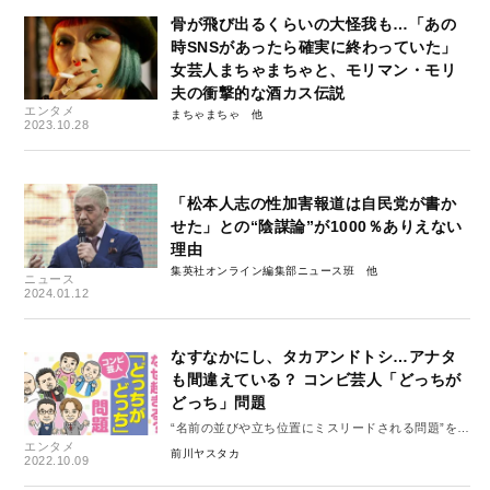
骨が飛び出るくらいの大怪我も…「あの
時SNSがあったら確実に終わっていた」
女芸人まちゃまちゃと、モリマン・モリ
夫の衝撃的な酒カス伝説
エンタメ
まちゃまちゃ
2023.10.28
「松本人志の性加害報道は自民党が書か
せた」との“陰謀論”が1000％ありえない
理由
集英社オンライン編集部ニュース班
ニュース
2024.01.12
なすなかにし、タカアンドトシ…アナタ
も間違えている？ コンビ芸人「どっちが
どっち」問題
“名前の並びや立ち位置にミスリードされる問題”を検
エンタメ
証
前川ヤスタカ
2022.10.09