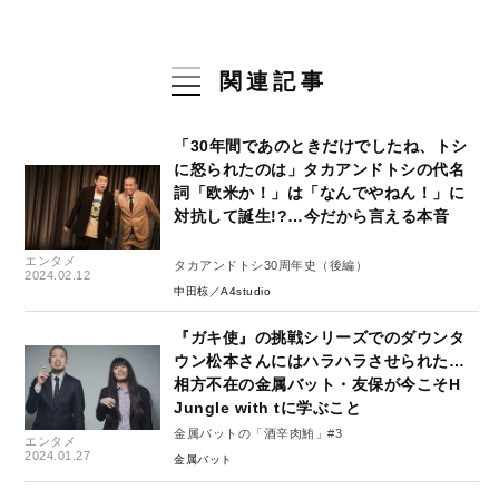
関連記事
「30年間であのときだけでしたね、トシ
に怒られたのは」タカアンドトシの代名
詞「欧米か！」は「なんでやねん！」に
対抗して誕生!?…今だから言える本音
エンタメ
タカアンドトシ30周年史（後編）
2024.02.12
中田椋／A4studio
『ガキ使』の挑戦シリーズでのダウンタ
ウン松本さんにはハラハラさせられた…
相方不在の金属バット・友保が今こそH
Jungle with tに学ぶこと
金属バットの「酒辛肉鮪」#3
エンタメ
2024.01.27
金属バット