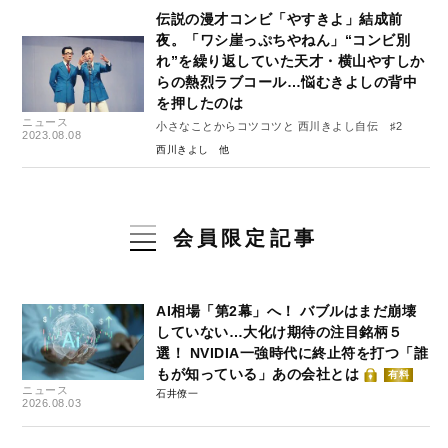
伝説の漫才コンビ「やすきよ」結成前
夜。「ワシ崖っぷちやねん」“コンビ別
れ”を繰り返していた天才・横山やすしか
らの熱烈ラブコール…悩むきよしの背中
を押したのは
ニュース
小さなことからコツコツと 西川きよし自伝 ♯2
2023.08.08
西川きよし
会員限定記事
AI相場「第2幕」へ！ バブルはまだ崩壊
していない…大化け期待の注目銘柄５
選！ NVIDIA一強時代に終止符を打つ「誰
もが知っている」あの会社とは
有料
ニュース
石井僚一
2026.08.03