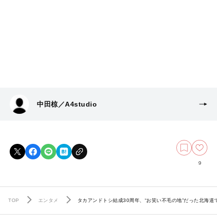
中田椋／A4studio
9
TOP
エンタメ
タカアンドトシ結成30周年、“お笑い不毛の地”だった北海