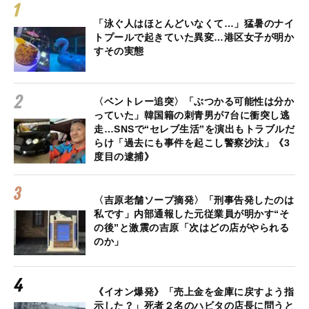
「泳ぐ人はほとんどいなくて…」猛暑のナイ
トプールで起きていた異変…港区女子が明か
すその実態
〈ベントレー追突〉「ぶつかる可能性は分か
っていた」韓国籍の刺青男が7台に衝突し逃
走…SNSで“セレブ生活”を演出もトラブルだ
らけ「過去にも事件を起こし警察沙汰」《3
度目の逮捕》
〈吉原老舗ソープ摘発〉「刑事告発したのは
私です」内部通報した元従業員が明かす“そ
の後”と激震の吉原「次はどの店がやられる
のか」
《イオン爆発》「売上金を金庫に戻すよう指
示した？」死者２名のハビタの店長に問うと