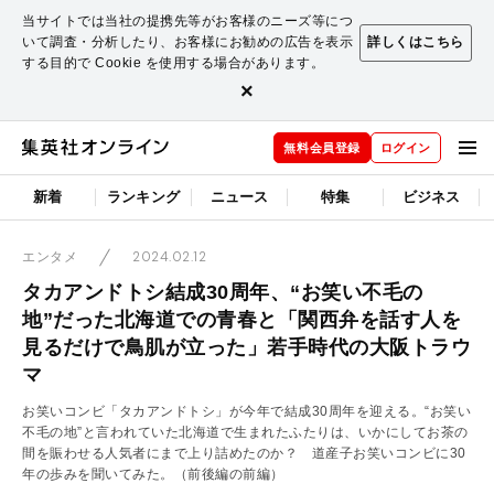
当サイトでは当社の提携先等がお客様のニーズ等につ
いて調査・分析したり、お客様にお勧めの広告を表示
詳しくはこちら
する目的で Cookie を使用する場合があります。
×
無料会員登録
ログイン
新着
ランキング
ニュース
特集
ビジネス
2024.02.12
エンタメ
タカアンドトシ結成30周年、“お笑い不毛の
地”だった北海道での青春と「関西弁を話す人を
見るだけで鳥肌が立った」若手時代の大阪トラウ
マ
お笑いコンビ「タカアンドトシ」が今年で結成30周年を迎える。“お笑い
不毛の地”と言われていた北海道で生まれたふたりは、いかにしてお茶の
間を賑わせる人気者にまで上り詰めたのか？ 道産子お笑いコンビに30
年の歩みを聞いてみた。（前後編の前編）