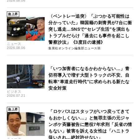
2026.08.06
急上昇
〈ベントレー追突〉「ぶつかる可能性は
分かっていた」韓国籍の刺青男が7台に衝
突し逃走…SNSで“セレブ生活”を演出も
トラブルだらけ「過去にも事件を起こし
警察沙汰」《3度目の逮捕》
ニュース
2026.08.06
集英社オンライン編集部ニュース班
「いつ加害者になるかわからない…」青
切符導入で増す大型トラックの不安、自
転車“車道走行時代”に求められる新たな
安全対策
ビジネス
2026.07.21
急上昇
「ロケバスはスタッフがいつ戻ってきて
もおかしくない…」と無罪主張の元ジャ
ンポケ斉藤被告に懲役7年求刑「反省の情
もない」被害を訴える女性は「ハニトラ
扱いされ…絶対許せない」