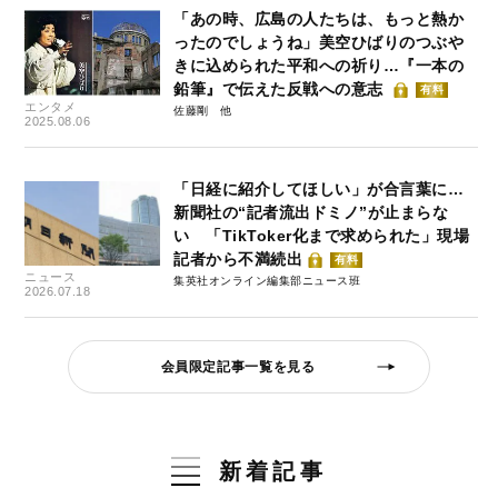
「あの時、広島の人たちは、もっと熱か
ったのでしょうね」美空ひばりのつぶや
きに込められた平和への祈り…『一本の
鉛筆』で伝えた反戦への意志
有料
エンタメ
佐藤剛
2025.08.06
「日経に紹介してほしい」が合言葉に…
新聞社の“記者流出ドミノ”が止まらな
い 「TikToker化まで求められた」現場
記者から不満続出
有料
ニュース
集英社オンライン編集部ニュース班
2026.07.18
会員限定記事一覧を見る
新着記事