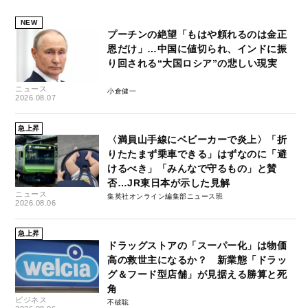
NEW
プーチンの絶望「もはや頼れるのは金正
恩だけ」…中国に値切られ、インドに振
り回される“大国ロシア”の悲しい現実
ニュース
小倉健一
2026.08.07
急上昇
〈満員山手線にベビーカーで炎上〉「折
りたたまず乗車できる」はずなのに「避
けるべき」「みんなで守るもの」と賛
否…JR東日本が示した見解
ニュース
集英社オンライン編集部ニュース班
2026.08.06
急上昇
ドラッグストアの「スーパー化」は物価
高の救世主になるか？ 新業態「ドラッ
グ＆フード型店舗」が見据える勝算と死
角
ビジネス
不破聡