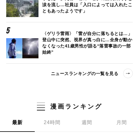
涙を流し…社員は「入口によっては入れたこ
ともあったようです」
〈ゲリラ雷雨〉「雷が自分に落ちるとは…」
登山中に突然、視界が真っ白に…全身が動か
なくなった41歳男性が語る“落雷事故の一部
始終”
ニュースランキングの一覧を見る
漫画ランキング
最新
24時間
週間
月間