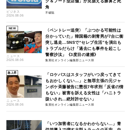
グ＆フード型店舗」が見据える勝算と死
角
ビジネス
不破聡
2026.08.06
NEW
〈ベントレー追突〉「ぶつかる可能性は
分かっていた」韓国籍の刺青男が7台に衝
突し逃走…SNSで“セレブ生活”を演出も
トラブルだらけ「過去にも事件を起こし
警察沙汰」《3度目の逮捕》
ニュース
2026.08.06
集英社オンライン編集部ニュース班
急上昇
「ロケバスはスタッフがいつ戻ってきて
もおかしくない…」と無罪主張の元ジャ
ンポケ斉藤被告に懲役7年求刑「反省の情
もない」被害を訴える女性は「ハニトラ
扱いされ…絶対許せない」
ニュース
2026.08.06
集英社オンライン編集部ニュース班
「いつ加害者になるかわからない…」青
切符導入で増す大型トラックの不安、自