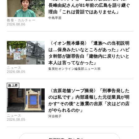
長峰由紀さんが81年前の広島を語り継ぐ
理由「これは昔話ではありません」
中島早苗
教養・カルチャー
2026.08.06
〈イオン熊本爆発〉「遺族への当初説明
は…保身みたいなところがあった」ハビ
タ幹部が謝罪告白「建物内に戻りたいと
本人は言ってなかった」
ニュース
集英社オンライン編集部ニュース班
2026.08.05
急上昇
〈吉原老舗ソープ摘発〉「刑事告発した
のは私です」内部通報した元従業員が明
かす“その後”と激震の吉原「次はどの店
がやられるのか」
ニュース
河合桃子
2026.08.05