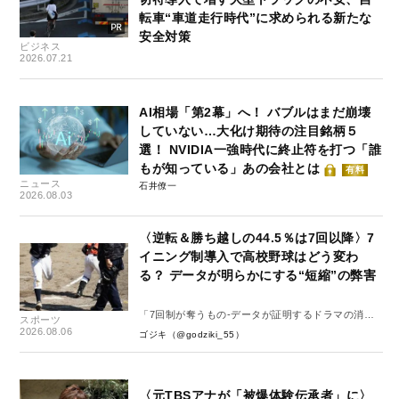
転車“車道走行時代”に求められる新たな
安全対策
ビジネス
2026.07.21
AI相場「第2幕」へ！ バブルはまだ崩壊
していない…大化け期待の注目銘柄５
選！ NVIDIA一強時代に終止符を打つ「誰
もが知っている」あの会社とは
有料
ニュース
石井僚一
2026.08.03
〈逆転＆勝ち越しの44.5％は7回以降〉7
イニング制導入で高校野球はどう変わ
る？ データが明らかにする“短縮”の弊害
「7回制が奪うもの-データが証明するドラマの消
スポーツ
失-」
2026.08.06
ゴジキ（@godziki_55）
〈元TBSアナが「被爆体験伝承者」に〉