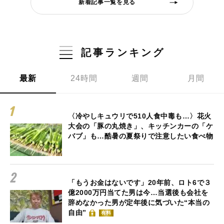
新着記事一覧を見る
記事ランキング
最新
24時間
週間
月間
〈冷やしキュウリで510人食中毒も…〉花火
大会の「豚の丸焼き」、キッチンカーの「ケ
バブ」も…酷暑の夏祭りで注意したい食べ物
「もうお金はないです」20年前、ロト6で３
億2000万円当てた男は今…当選後も会社を
辞めなかった男が定年後に気づいた“本当の
自由”
有料