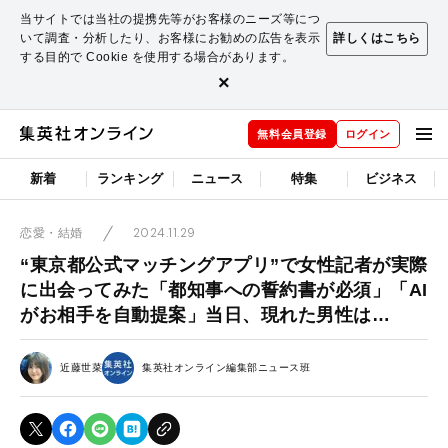
当サイトでは当社の提携先等がお客様のニーズ等につ
いて調査・分析したり、お客様にお勧めの広告を表示
詳しくはこちら
する目的で Cookie を使用する場合があります。
×
無料会員登録
ログイン
新着
ランキング
ニュース
特集
ビジネス
2024.11.29
恋愛・結婚
“東京都公式マッチングアプリ”で女性記者が実際
に出会ってみた「都知事への誓約書が必須」「AI
がお相手を自動提案」当日、現れた男性は…
近藤世菜
集英社オンライン編集部ニュース班