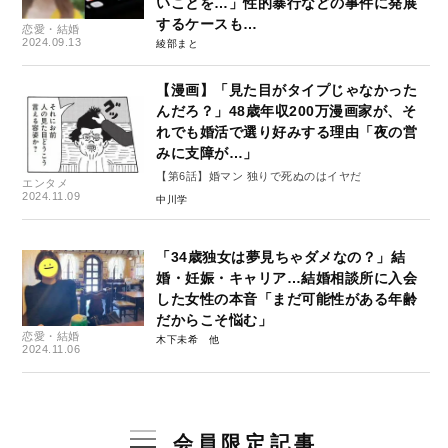
いことを…」性的暴行などの事件に発展
するケースも…
恋愛・結婚
2024.09.13
綾部まと
【漫画】「見た目がタイプじゃなかった
んだろ？」48歳年収200万漫画家が、そ
れでも婚活で選り好みする理由「夜の営
みに支障が…」
【第6話】婚マン 独りで死ぬのはイヤだ
エンタメ
2024.11.09
中川学
「34歳独女は夢見ちゃダメなの？」結
婚・妊娠・キャリア…結婚相談所に入会
した女性の本音「まだ可能性がある年齢
だからこそ悩む」
恋愛・結婚
木下未希
2024.11.06
会員限定記事