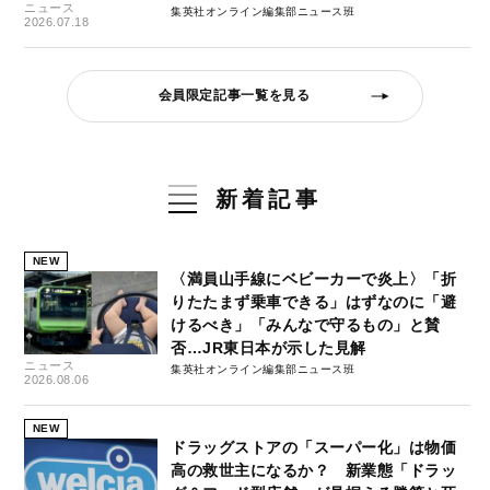
ニュース
集英社オンライン編集部ニュース班
2026.07.18
会員限定記事一覧を見る
新着記事
NEW
〈満員山手線にベビーカーで炎上〉「折
りたたまず乗車できる」はずなのに「避
けるべき」「みんなで守るもの」と賛
否…JR東日本が示した見解
ニュース
集英社オンライン編集部ニュース班
2026.08.06
NEW
ドラッグストアの「スーパー化」は物価
高の救世主になるか？ 新業態「ドラッ