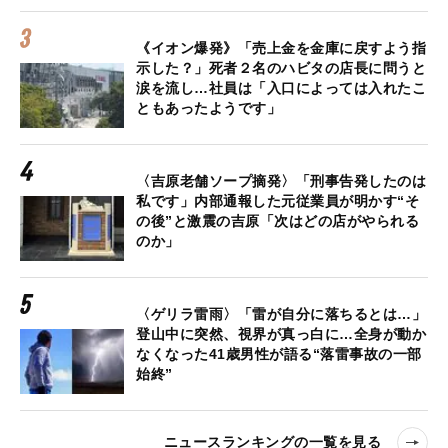
《イオン爆発》「売上金を金庫に戻すよう指
示した？」死者２名のハビタの店長に問うと
涙を流し…社員は「入口によっては入れたこ
ともあったようです」
〈吉原老舗ソープ摘発〉「刑事告発したのは
私です」内部通報した元従業員が明かす“そ
の後”と激震の吉原「次はどの店がやられる
のか」
〈ゲリラ雷雨〉「雷が自分に落ちるとは…」
登山中に突然、視界が真っ白に…全身が動か
なくなった41歳男性が語る“落雷事故の一部
始終”
ニュースランキングの一覧を見る