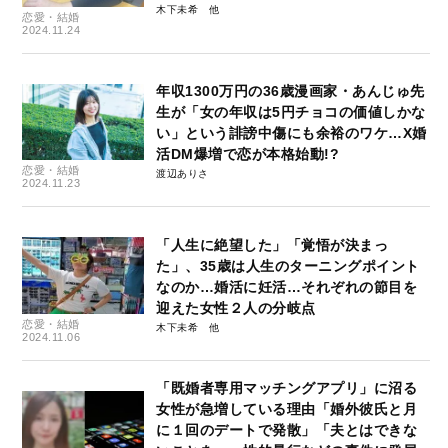
木下未希
恋愛・結婚
2024.11.24
年収1300万円の36歳漫画家・あんじゅ先
生が「女の年収は5円チョコの価値しかな
い」という誹謗中傷にも余裕のワケ…X婚
活DM爆増で恋が本格始動!?
恋愛・結婚
渡辺ありさ
2024.11.23
「人生に絶望した」「覚悟が決まっ
た」、35歳は人生のターニングポイント
なのか…婚活に妊活…それぞれの節目を
迎えた女性２人の分岐点
恋愛・結婚
木下未希
2024.11.06
「既婚者専用マッチングアプリ」に沼る
女性が急増している理由「婚外彼氏と月
に１回のデートで発散」「夫とはできな