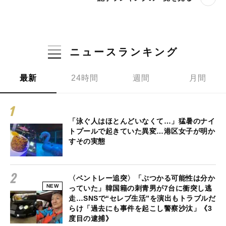
ニュースランキング
最新
24時間
週間
月間
「泳ぐ人はほとんどいなくて…」猛暑のナイ
トプールで起きていた異変…港区女子が明か
すその実態
〈ベントレー追突〉「ぶつかる可能性は分か
NEW
っていた」韓国籍の刺青男が7台に衝突し逃
走…SNSで“セレブ生活”を演出もトラブルだ
らけ「過去にも事件を起こし警察沙汰」《3
度目の逮捕》