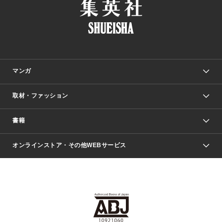
マンガ
取材・ファッション
少年マンガ
週刊少年ジャンプ
書籍
ファッション・美容
青年マンガ
ジャンプSQ.
Seventeen
週刊ヤングジャンプ
オンラインストア・その他WEBサービス
文芸・文庫・総合
芸能・情報・スポーツ
少女マンガ
Vジャンプ
non-no Web
ヤングジャンプ定期購読デジタル
すばる
Myojo
オンラインストア
りぼん
学芸・ノンフィクション・新書
最強ジャンプ
女性マンガ
@BAILA
ヤンジャン＋
小説すばる
週プレNEWS
マーガレット
集英社OTOコンテンツ
集英社 学芸編集部
少年ジャンプ＋
その他WEBサービス
クッキー
ライトノベル・ノベライズ
MAQUIA ONLINE
となりのヤングジャンプ
集英社 文芸ステーション
週プレ グラジャパ！
別冊マーガレット
SHUEISHA MANGA-ART HERITAGE
集英社 ビジネス書
ゼブラック
ココハナ
SHUEISHA ADNAVI
SPUR.JP
集英社Webマガジン Cobalt