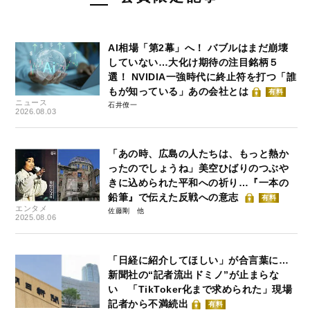
AI相場「第2幕」へ！ バブルはまだ崩壊
していない…大化け期待の注目銘柄５
選！ NVIDIA一強時代に終止符を打つ「誰
もが知っている」あの会社とは
有料
ニュース
石井僚一
2026.08.03
「あの時、広島の人たちは、もっと熱か
ったのでしょうね」美空ひばりのつぶや
きに込められた平和への祈り…『一本の
鉛筆』で伝えた反戦への意志
有料
エンタメ
佐藤剛
2025.08.06
「日経に紹介してほしい」が合言葉に…
新聞社の“記者流出ドミノ”が止まらな
い 「TikToker化まで求められた」現場
記者から不満続出
有料