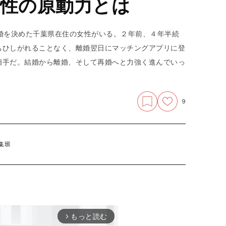
女性の原動力とは
婚を決めた千葉県在住の女性がいる。２年前、４年半続
ちひしがれることなく、離婚翌日にマッチングアプリに登
相手だ。結婚から離婚、そして再婚へと力強く進んでいっ
9
集班
もっと読む
arrow_forward_ios