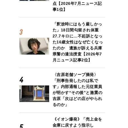
点【2026年7月ニュース記
事1位】
「釈放時にはもう厳しかっ
た」18日間勾留され体重
27.7キロに…不起訴となっ
た16歳女性はなぜ亡くなっ
たのか 遺族が訴える兵庫
県警の違法捜査【2026年7
月ニュース記事2位】
〈吉原老舗ソープ摘発〉
「刑事告発したのは私で
す」内部通報した元従業員
が明かす“その後”と激震の
吉原「次はどの店がやられ
るのか」
《イオン爆発》「売上金を
金庫に戻すよう指示し