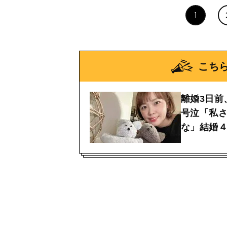
1
こち
離婚3日前
号泣「私
な」結婚