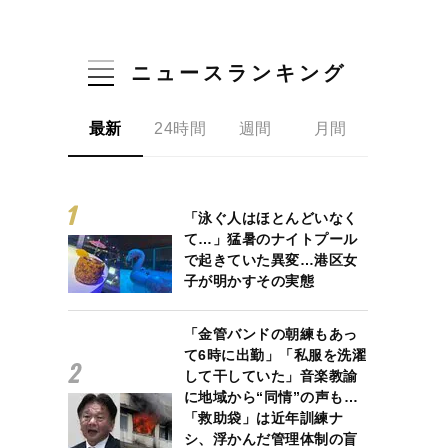
ニュースランキング
最新
24時間
週間
月間
「泳ぐ人はほとんどいなく
て…」猛暑のナイトプール
で起きていた異変…港区女
子が明かすその実態
「金管バンドの朝練もあっ
て6時に出勤」「私服を洗濯
して干していた」音楽教諭
に地域から“同情”の声も…
「救助袋」は近年訓練ナ
シ、浮かんだ管理体制の盲