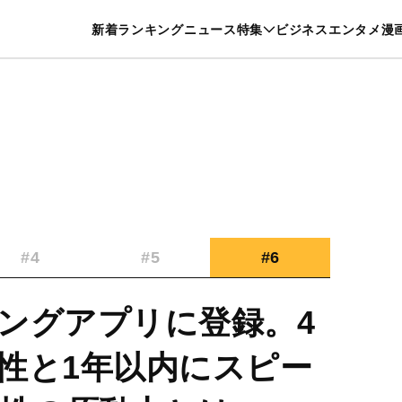
特集一覧を見る
漫画一覧を見る
新着
ランキング
ニュース
特集
ビジネス
エンタメ
漫
養・カルチャー
暮らし
スポーツ
ヘルスケア
美容
グルメ
#4
#5
#6
ングアプリに登録。4
性と1年以内にスピー