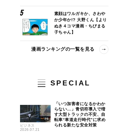
素顔はワルガキか、さわや
か少年か!? 大野くん【より
ぬき４コマ漫画・ちびまる
子ちゃん】
漫画ランキングの一覧を見る
SPECIAL
「いつ加害者になるかわか
らない…」青切符導入で増
す大型トラックの不安、自
転車“車道走行時代”に求め
られる新たな安全対策
ビジネス
2026.07.21