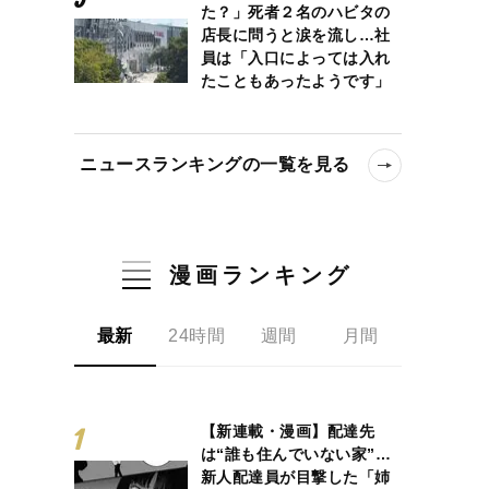
た？」死者２名のハビタの
店長に問うと涙を流し…社
員は「入口によっては入れ
たこともあったようです」
ニュースランキングの一覧を見る
漫画ランキング
最新
24時間
週間
月間
【新連載・漫画】配達先
は“誰も住んでいない家”…
新人配達員が目撃した「姉