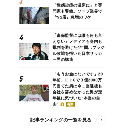
「性感染症の温床に」と専
門家も警鐘。ソープ業界で
〝NS店〟急増のワケ
「森保監督には誰も何も言
えない」メディアも身内も
批判を避けた4年間…ブラジ
ル敗戦を招いた日本サッカ
ー界の構造
「もうお金はないです」20
年前、ロト6で３億2000万
円当てた男は今…当選後も
会社を辞めなかった男が定
年後に気づいた“本当の自
由”
有料
記事ランキングの一覧を見る