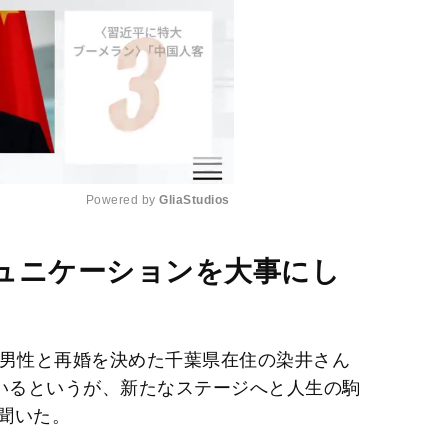
Powered by 
GliaStudios
M
ュニケーションを大事にし
u
t
e
の男性と再婚を決めた千葉県在住の染井さん
ているというが、新たなステージへと人生の駒
聞いた。