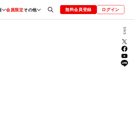
無料会員登録
ログイン
画
会員限定
その他
ファッション
恋愛・結婚
編集部
お知らせ