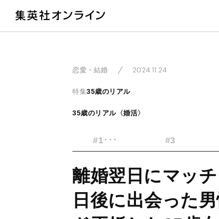
教
2024.11.24
恋愛・結婚
特集
35歳のリアル
35歳のリアル〈婚活〉
#1･･･
#3
離婚翌日にマッチ
日後に出会った男