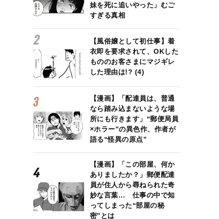
妹を死に追いやった」むご
すぎる真相
【風俗嬢として初仕事】着
衣即を要求されて、OKした
もののお客さまにマジギレ
した理由は!? (4)
【漫画】「配達員は、普通
なら踏み込まないような場
所にも行きます」“郵便局員
×ホラー”の異色作、作者が
語る“怪異の原点”
【漫画】「この部屋、何か
ありましたか？」郵便配達
員が住人から尋ねられた奇
妙な言葉… 仕事の中で知
ってしまった“部屋の秘
密”とは