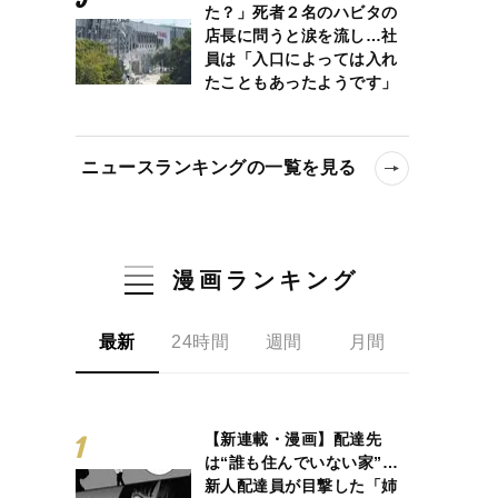
た？」死者２名のハビタの
店長に問うと涙を流し…社
員は「入口によっては入れ
たこともあったようです」
ニュースランキングの一覧を見る
漫画ランキング
最新
24時間
週間
月間
【新連載・漫画】配達先
は“誰も住んでいない家”…
新人配達員が目撃した「姉