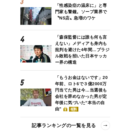
「性感染症の温床に」と専
門家も警鐘。ソープ業界で
〝NS店〟急増のワケ
「森保監督には誰も何も言
えない」メディアも身内も
批判を避けた4年間…ブラジ
ル敗戦を招いた日本サッカ
ー界の構造
「もうお金はないです」20
年前、ロト6で３億2000万
円当てた男は今…当選後も
会社を辞めなかった男が定
年後に気づいた“本当の自
由”
有料
記事ランキングの一覧を見る