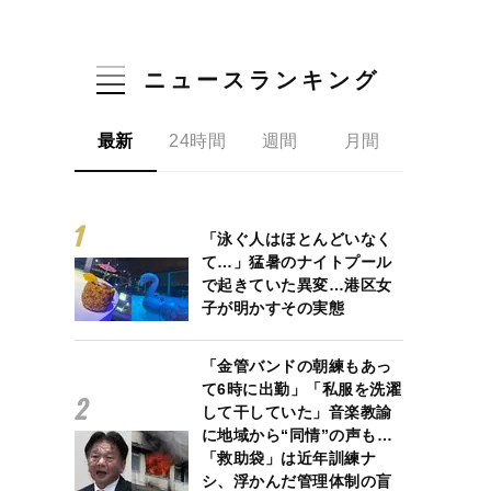
ニュースランキング
最新
24時間
週間
月間
「泳ぐ人はほとんどいなく
て…」猛暑のナイトプール
で起きていた異変…港区女
子が明かすその実態
「金管バンドの朝練もあっ
て6時に出勤」「私服を洗濯
して干していた」音楽教諭
に地域から“同情”の声も…
「救助袋」は近年訓練ナ
シ、浮かんだ管理体制の盲