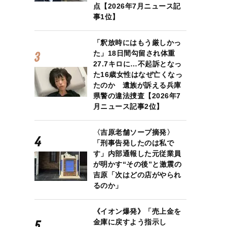
点【2026年7月ニュース記
事1位】
「釈放時にはもう厳しかっ
た」18日間勾留され体重
27.7キロに…不起訴となっ
た16歳女性はなぜ亡くなっ
たのか 遺族が訴える兵庫
県警の違法捜査【2026年7
月ニュース記事2位】
〈吉原老舗ソープ摘発〉
「刑事告発したのは私で
す」内部通報した元従業員
が明かす“その後”と激震の
吉原「次はどの店がやられ
るのか」
《イオン爆発》「売上金を
金庫に戻すよう指示し