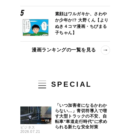
素顔はワルガキか、さわや
か少年か!? 大野くん【より
ぬき４コマ漫画・ちびまる
子ちゃん】
漫画ランキングの一覧を見る
SPECIAL
「いつ加害者になるかわか
らない…」青切符導入で増
す大型トラックの不安、自
転車“車道走行時代”に求め
られる新たな安全対策
ビジネス
2026.07.21