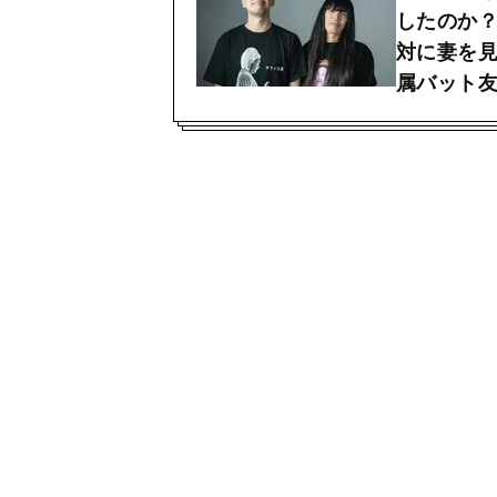
したのか
対に妻を見
属バット友