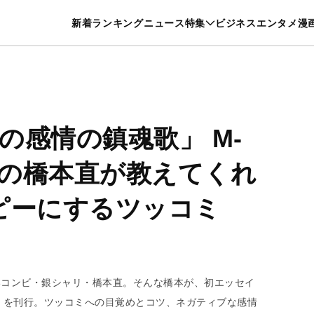
特集一覧を見る
漫画一覧を見る
新着
ランキング
ニュース
特集
ビジネス
エンタメ
漫
養・カルチャー
暮らし
スポーツ
ヘルスケア
美容
グルメ
の感情の鎮魂歌」 M-
の橋本直が教えてくれ
ピーにするツッコミ
いコンビ・銀シャリ・橋本直。そんな橋本が、初エッセイ
）を刊行。ツッコミへの目覚めとコツ、ネガティブな感情