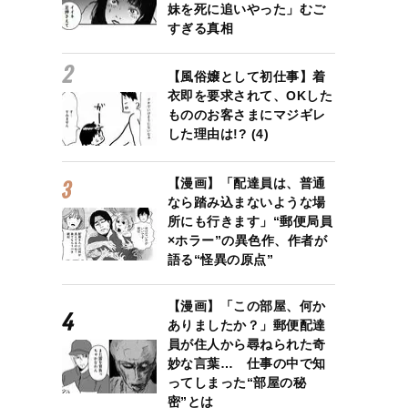
妹を死に追いやった」むご
すぎる真相
【風俗嬢として初仕事】着
衣即を要求されて、OKした
もののお客さまにマジギレ
した理由は!? (4)
【漫画】「配達員は、普通
なら踏み込まないような場
所にも行きます」“郵便局員
×ホラー”の異色作、作者が
語る“怪異の原点”
【漫画】「この部屋、何か
ありましたか？」郵便配達
員が住人から尋ねられた奇
妙な言葉… 仕事の中で知
ってしまった“部屋の秘
密”とは