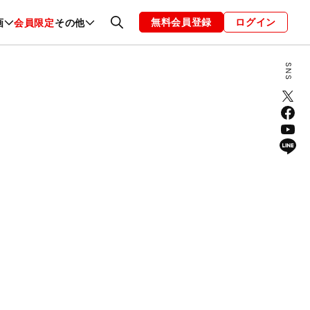
無料会員登録
ログイン
画
会員限定
その他
ファッション
恋愛・結婚
編集部
お知らせ