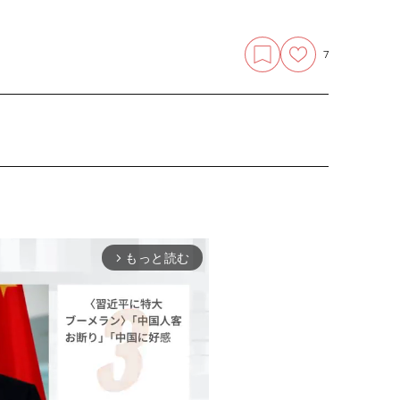
7
もっと読む
arrow_forward_ios