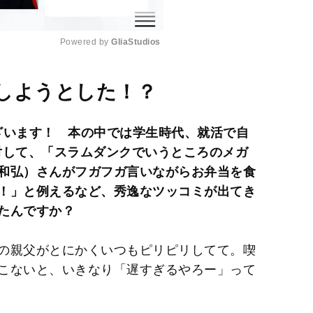
Powered by 
GliaStudios
M
しようとした！？
u
t
ざいます！ 本の中では学生時代、就活で自
e
対して、「スラムダンクでいうところのメガ
和弘）さんがフガフガ言いながらお弁当を食
！」と例えるなど、秀逸なツッコミが出てき
たんですか？
の親父がとにかくいつもピリピリしてて。喫
こないと、いきなり「遅すぎるやろー」って