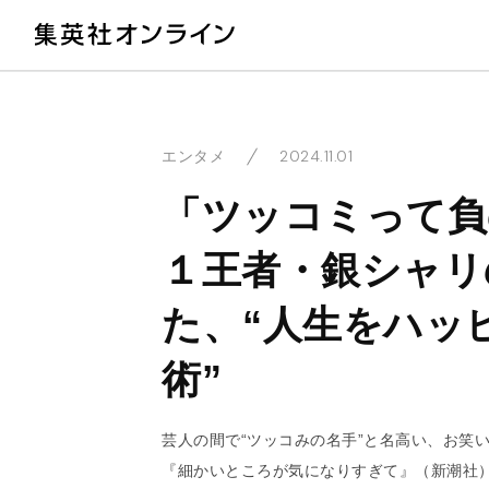
教
2024.11.01
エンタメ
「ツッコミって負
１王者・銀シャリ
た、“人生をハッ
術”
芸人の間で“ツッコみの名手”と名高い、お笑
『細かいところが気になりすぎて』（新潮社