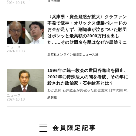
日向咲嗣
2024.10.15
〈兵庫県・資金疑惑が拡大〉クラファン
不発で阪神・オリックス優勝パレードの
お金が足りず、副知事が泣きついた財団
はポンッと最高額の2000万円を出し
た……その財団名を県はなぜか黒塗りに
ニュース
2024.10.03
集英社オンライン編集部ニュース班
1996年に統一教会の世田谷進出を阻止、
2002年に特殊法人の闇を看破、その年に
殺された政治家・石井紘基とは？
わが恩師 石井紘基が見破った官僚国家 日本の闇 #1
ニュース
泉房穂
2024.10.18
会員限定記事