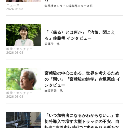
り”
ニュース
集英社オンライン編集部ニュース班
2026.08.08
「〈保る〉とは何か」『汽笛、聞こえ
る』佐藤雫 インタビュー
佐藤雫
教養・カルチャー
2026.08.08
宮﨑駿の中心にある、世界を考えるため
の「問い」『宮﨑駿の詩学』赤坂憲雄 イ
ンタビュー
赤坂憲雄
教養・カルチャー
2026.08.08
「いつ加害者になるかわからない…」青
切符導入で増す大型トラックの不安、自
転車“車道走行時代”に求められる新たな