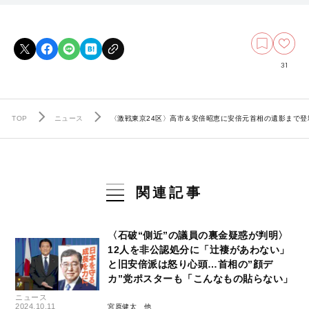
31
TOP
ニュース
〈激戦東京24区〉高市＆安倍昭恵に安倍元首相の遺影まで登
関連記事
〈石破“側近”の議員の裏金疑惑が判明〉
12人を非公認処分に「辻褄があわない」
と旧安倍派は怒り心頭…首相の”顔デ
カ”党ポスターも「こんなもの貼らない」
ニュース
2024.10.11
宮原健太