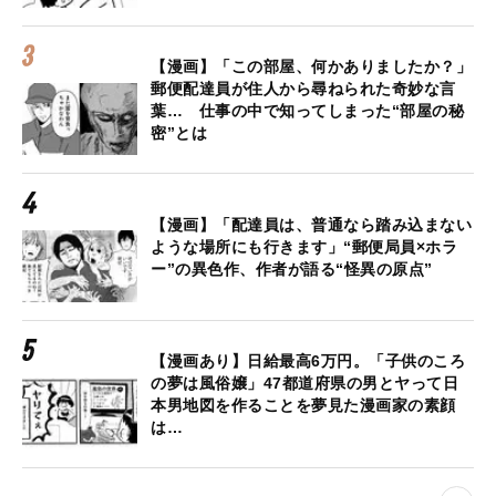
【漫画】「この部屋、何かありましたか？」
郵便配達員が住人から尋ねられた奇妙な言
葉… 仕事の中で知ってしまった“部屋の秘
密”とは
【漫画】「配達員は、普通なら踏み込まない
ような場所にも行きます」“郵便局員×ホラ
ー”の異色作、作者が語る“怪異の原点”
【漫画あり】日給最高6万円。「子供のころ
の夢は風俗嬢」47都道府県の男とヤって日
本男地図を作ることを夢見た漫画家の素顔
は…