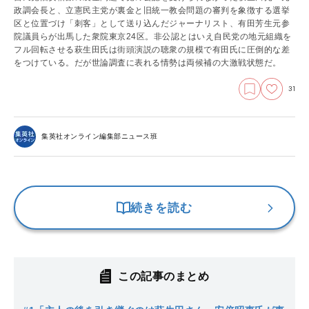
政調会長と、立憲民主党が裏金と旧統一教会問題の審判を象徴する選挙
区と位置づけ「刺客」として送り込んだジャーナリスト、有田芳生元参
院議員らが出馬した衆院東京24区。非公認とはいえ自民党の地元組織を
フル回転させる萩生田氏は街頭演説の聴衆の規模で有田氏に圧倒的な差
をつけている。だが世論調査に表れる情勢は両候補の大激戦状態だ。
31
集英社オンライン編集部ニュース班
続きを読む
この記事のまとめ