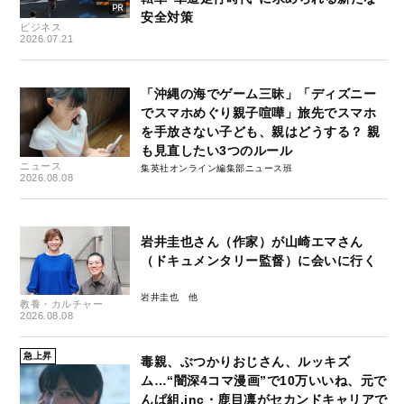
安全対策
ビジネス
2026.07.21
「沖縄の海でゲーム三昧」「ディズニー
でスマホめぐり親子喧嘩」旅先でスマホ
を手放さない子ども、親はどうする？ 親
も見直したい3つのルール
ニュース
集英社オンライン編集部ニュース班
2026.08.08
岩井圭也さん（作家）が山崎エマさん
（ドキュメンタリー監督）に会いに行く
岩井圭也
教養・カルチャー
2026.08.08
急上昇
毒親、ぶつかりおじさん、ルッキズ
ム…“闇深4コマ漫画”で10万いいね、元で
んぱ組.inc・鹿目凛がセカンドキャリアで