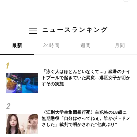
ニュースランキング
最新
24時間
週間
月間
「泳ぐ人はほとんどいなくて…」猛暑のナイ
トプールで起きていた異変…港区女子が明か
すその実態
〈江別大学生集団暴行死〉主犯格の18歳に
無期懲役「自分はやってねぇ。誰かがトドメ
さした」裁判で明かされた“他責ぶり”