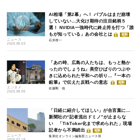
AI相場「第2幕」へ！ バブルはまだ崩壊
していない…大化け期待の注目銘柄５
選！ NVIDIA一強時代に終止符を打つ「誰
もが知っている」あの会社とは
有料
ニュース
石井僚一
2026.08.03
「あの時、広島の人たちは、もっと熱か
ったのでしょうね」美空ひばりのつぶや
きに込められた平和への祈り…『一本の
鉛筆』で伝えた反戦への意志
有料
エンタメ
佐藤剛
2025.08.06
「日経に紹介してほしい」が合言葉に…
新聞社の“記者流出ドミノ”が止まらな
い 「TikToker化まで求められた」現場
記者から不満続出
有料
ニュース
集英社オンライン編集部ニュース班
2026.07.18