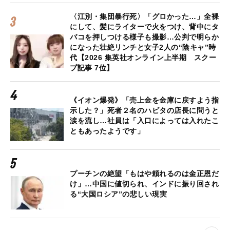
〈江別・集団暴行死〉「グロかった…」全裸
にして、髪にライターで火をつけ、背中にタ
バコを押しつける様子も撮影…公判で明らか
になった壮絶リンチと女子2人の“陰キャ”時
代【2026 集英社オンライン上半期 スクー
プ記事 7位】
《イオン爆発》「売上金を金庫に戻すよう指
示した？」死者２名のハビタの店長に問うと
涙を流し…社員は「入口によっては入れたこ
ともあったようです」
プーチンの絶望「もはや頼れるのは金正恩だ
け」…中国に値切られ、インドに振り回され
る“大国ロシア”の悲しい現実