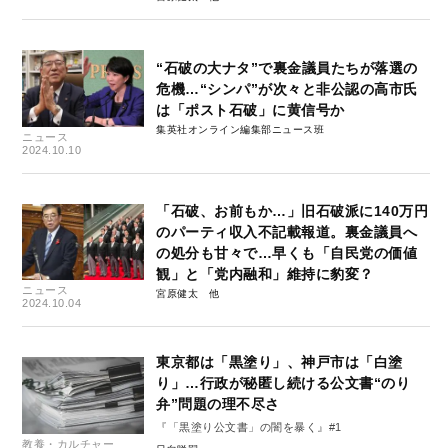
“石破の大ナタ”で裏金議員たちが落選の
危機…“シンパ”が次々と非公認の高市氏
は「ポスト石破」に黄信号か
集英社オンライン編集部ニュース班
ニュース
2024.10.10
「石破、お前もか…」旧石破派に140万円
のパーティ収入不記載報道。裏金議員へ
の処分も甘々で…早くも「自民党の価値
観」と「党内融和」維持に豹変？
ニュース
宮原健太
2024.10.04
東京都は「黒塗り」、神戸市は「白塗
り」…行政が秘匿し続ける公文書“のり
弁”問題の理不尽さ
『「黒塗り公文書」の闇を暴く』#1
教養・カルチャー