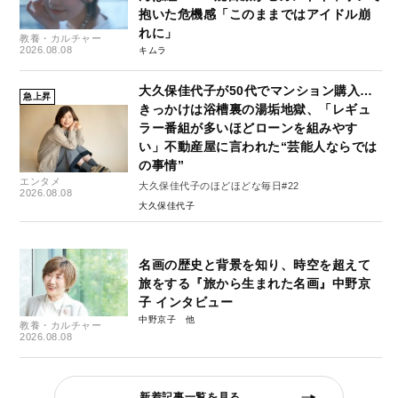
抱いた危機感「このままではアイドル崩
れに」
教養・カルチャー
2026.08.08
キムラ
大久保佳代子が50代でマンション購入…
急上昇
きっかけは浴槽裏の湯垢地獄、「レギュ
ラー番組が多いほどローンを組みやす
い」不動産屋に言われた“芸能人ならでは
の事情”
エンタメ
大久保佳代子のほどほどな毎日#22
2026.08.08
大久保佳代子
名画の歴史と背景を知り、時空を超えて
旅をする『旅から生まれた名画』中野京
子 インタビュー
中野京子
教養・カルチャー
2026.08.08
新着記事一覧を見る