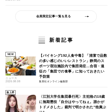
会員限定記事一覧を見る
新着記事
NEW
【バイキング192人食中毒】「清潔で品数
の多い感じのいいレストラン」静岡のス
ポーツ宿泊施設内で集団発症…合宿・遠
征の「集団での食事」に知っておきたい
予防策
ニュース
2026.08.08
集英社オンライン編集部
急上昇
〈江別大学生集団暴行死〉主犯格の18歳
に無期懲役「自分はやってねぇ。誰かが
トドメさした」裁判で明かされた“他責ぶ