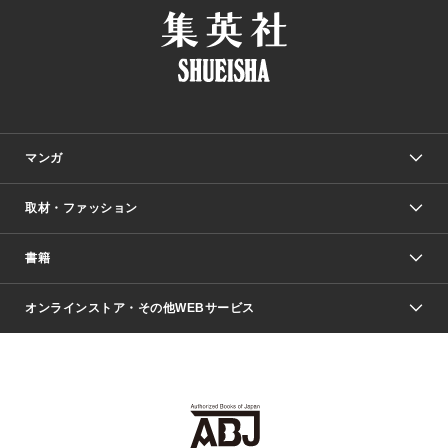
マンガ
取材・ファッション
少年マンガ
週刊少年ジャンプ
書籍
ファッション・美容
青年マンガ
ジャンプSQ.
Seventeen
週刊ヤングジャンプ
オンラインストア・その他WEBサービス
文芸・文庫・総合
芸能・情報・スポーツ
少女マンガ
Vジャンプ
non-no Web
ヤングジャンプ定期購読デジタル
すばる
Myojo
オンラインストア
りぼん
学芸・ノンフィクション・新書
最強ジャンプ
女性マンガ
@BAILA
ヤンジャン＋
小説すばる
週プレNEWS
マーガレット
集英社OTOコンテンツ
集英社 学芸編集部
少年ジャンプ＋
その他WEBサービス
クッキー
ライトノベル・ノベライズ
MAQUIA ONLINE
となりのヤングジャンプ
集英社 文芸ステーション
週プレ グラジャパ！
別冊マーガレット
SHUEISHA MANGA-ART HERITAGE
集英社 ビジネス書