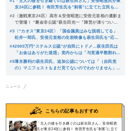
#1
「主人の後を引き継ぐのは萩生田さん」安倍昭恵氏が東
京24区に参戦！ 有田芳生氏を”刺客”に立てた立民も
「裏金！」連呼で応戦
#2
〈激戦東京24区〉高市＆安倍昭恵に安倍元首相の遺影ま
で登場！ “裏金非公認”萩生田光一「陣営が凍りつい
た」選挙情勢
#3
〈“カオス”東京24区〉「国会議員はみな脱税してる」
松井一郎氏、安倍元首相の生前映像も萩生田氏を“応
援” さらに「左翼は出ていけ」の応酬も…
#4
2000万円“ステルス公認”が自民にトドメ…萩生田氏は
「お金はありがた迷惑」党内からは「与党過半数割れ確
実」の声も
#5
薄氷勝利の萩生田氏、追加公認については「（自民党
の）マニフェストもまだ見てないのでわかりません」と
石破政権に恨み節…比例復活の有田氏は「これで終わり
じゃない」
ニュース
こちらの記事もおすすめ
「主人の後を引き継ぐのは萩生田さん」安倍昭恵
氏が東京24区に参戦！ 有田芳生氏を”刺客”に立て