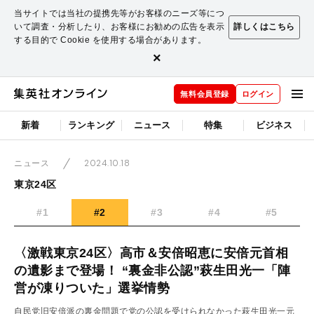
当サイトでは当社の提携先等がお客様のニーズ等につ
いて調査・分析したり、お客様にお勧めの広告を表示
詳しくはこちら
する目的で Cookie を使用する場合があります。
×
無料会員登録
ログイン
新着
ランキング
ニュース
特集
ビジネス
2024.10.18
ニュース
東京24区
#1
#2
#3
#4
#5
〈激戦東京24区〉高市＆安倍昭恵に安倍元首相
の遺影まで登場！ “裏金非公認”萩生田光一「陣
営が凍りついた」選挙情勢
自民党旧安倍派の裏金問題で党の公認を受けられなかった萩生田光一元