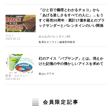
「ひと目で義理とわかるチョコ」から
「あげる楽しさをすべての人に」…もう
すぐ発売30周年・累計17億本超えのブラ
ックサンダーとバレンタインのいい関係
グルメ
みんなのバレンタイン#1
2024.02.12
集英社オンライン編集部特集班
幻のアイス「バブヤング」とは。消えか
けた記憶の中の懐かしいアイスを求めて
柴山ヒデアキ
教養・カルチャー
2023.06.01
会員限定記事