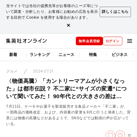
当サイトでは当社の提携先等がお客様のニーズ等につ
いて調査・分析したり、お客様にお勧めの広告を表示
詳しくはこちら
する目的で Cookie を使用する場合があります。
×
無料会員登録
ログイン
新着
ランキング
ニュース
特集
ビジネス
2024.07.21
グルメ
〈物価高騰〉「カントリーマアムが小さくなっ
た」は都市伝説？ 不二家に“サイズの変遷”につ
いて聞いてみた！ 90年代との大きさの差は…
7月11日、ケーキやお菓子を製造販売する食品メーカー「不二家」が、
一部商品の価格改定、および、内容量の変更を9月に行うと発表した。背
景には物価の高騰などがあるようで、SNSなどでは動揺の声が広がって
いる。
72