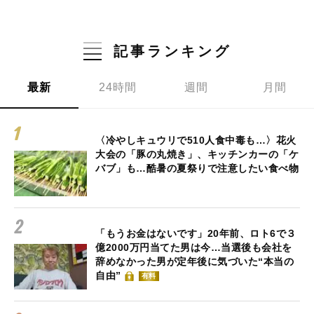
記事ランキング
最新
24時間
週間
月間
〈冷やしキュウリで510人食中毒も…〉花火
大会の「豚の丸焼き」、キッチンカーの「ケ
バブ」も…酷暑の夏祭りで注意したい食べ物
「もうお金はないです」20年前、ロト6で３
億2000万円当てた男は今…当選後も会社を
辞めなかった男が定年後に気づいた“本当の
自由”
有料