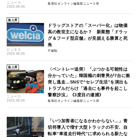
ニュース
集英社オンライン編集部ニュース班
2026.08.06
急上昇
ドラッグストアの「スーパー化」は物価
高の救世主になるか？ 新業態「ドラッ
グ＆フード型店舗」が見据える勝算と死
角
ビジネス
不破聡
2026.08.06
急上昇
〈ベントレー追突〉「ぶつかる可能性は
分かっていた」韓国籍の刺青男が7台に衝
突し逃走…SNSで“セレブ生活”を演出も
トラブルだらけ「過去にも事件を起こし
警察沙汰」《3度目の逮捕》
ニュース
2026.08.06
集英社オンライン編集部ニュース班
「いつ加害者になるかわからない…」青
切符導入で増す大型トラックの不安、自
転車“車道走行時代”に求められる新たな