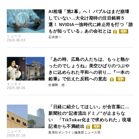
AI相場「第2幕」へ！ バブルはまだ崩壊
していない…大化け期待の注目銘柄５
選！ NVIDIA一強時代に終止符を打つ「誰
もが知っている」あの会社とは
有料
ニュース
石井僚一
2026.08.03
「あの時、広島の人たちは、もっと熱か
ったのでしょうね」美空ひばりのつぶや
きに込められた平和への祈り…『一本の
鉛筆』で伝えた反戦への意志
有料
エンタメ
佐藤剛
2025.08.06
「日経に紹介してほしい」が合言葉に…
新聞社の“記者流出ドミノ”が止まらな
い 「TikToker化まで求められた」現場
記者から不満続出
有料
ニュース
集英社オンライン編集部ニュース班
2026.07.18