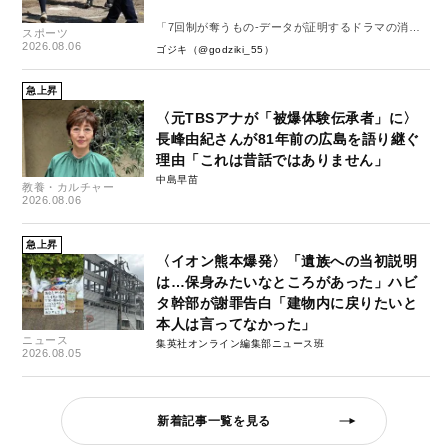
「7回制が奪うもの-データが証明するドラマの消
スポーツ
失-」
2026.08.06
ゴジキ（@godziki_55）
急上昇
〈元TBSアナが「被爆体験伝承者」に〉
長峰由紀さんが81年前の広島を語り継ぐ
理由「これは昔話ではありません」
中島早苗
教養・カルチャー
2026.08.06
急上昇
〈イオン熊本爆発〉「遺族への当初説明
は…保身みたいなところがあった」ハビ
タ幹部が謝罪告白「建物内に戻りたいと
本人は言ってなかった」
ニュース
集英社オンライン編集部ニュース班
2026.08.05
新着記事一覧を見る