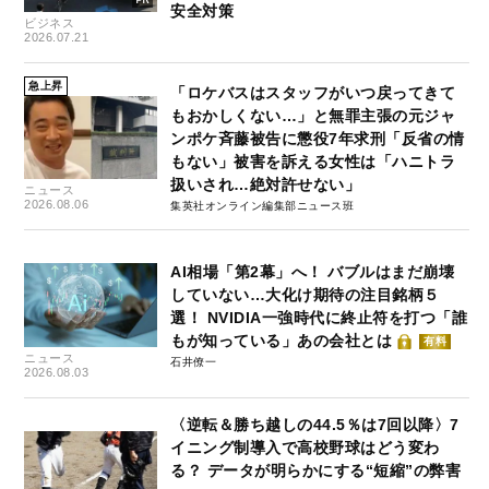
安全対策
ビジネス
2026.07.21
急上昇
「ロケバスはスタッフがいつ戻ってきて
もおかしくない…」と無罪主張の元ジャ
ンポケ斉藤被告に懲役7年求刑「反省の情
もない」被害を訴える女性は「ハニトラ
扱いされ…絶対許せない」
ニュース
2026.08.06
集英社オンライン編集部ニュース班
AI相場「第2幕」へ！ バブルはまだ崩壊
していない…大化け期待の注目銘柄５
選！ NVIDIA一強時代に終止符を打つ「誰
もが知っている」あの会社とは
有料
ニュース
石井僚一
2026.08.03
〈逆転＆勝ち越しの44.5％は7回以降〉7
イニング制導入で高校野球はどう変わ
る？ データが明らかにする“短縮”の弊害