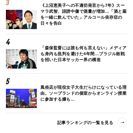
《上沼恵美子への不適切発言から7年》スー
マラ武智、誹謗中傷で酒量が増加…「酒と薬
を一緒に飲んでいた」アルコール依存症の
日々を告白
「森保監督には誰も何も言えない」メディア
も身内も批判を避けた4年間…ブラジル敗戦
を招いた日本サッカー界の構造
風俗店が現役女子大生だらけになっている理
由。ソープランドの個室からオンライン授業
に参加する嬢も…
記事ランキングの一覧を見る