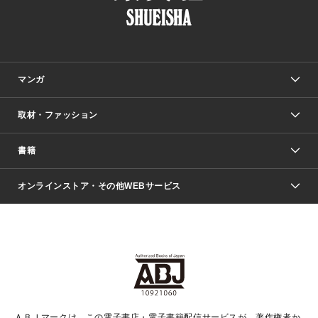
マンガ
取材・ファッション
少年マンガ
週刊少年ジャンプ
書籍
ファッション・美容
青年マンガ
ジャンプSQ.
Seventeen
週刊ヤングジャンプ
オンラインストア・その他WEBサービス
文芸・文庫・総合
芸能・情報・スポーツ
少女マンガ
Vジャンプ
non-no Web
ヤングジャンプ定期購読デジタル
すばる
Myojo
オンラインストア
りぼん
学芸・ノンフィクション・新書
最強ジャンプ
女性マンガ
@BAILA
ヤンジャン＋
小説すばる
週プレNEWS
マーガレット
集英社OTOコンテンツ
集英社 学芸編集部
少年ジャンプ＋
その他WEBサービス
クッキー
ライトノベル・ノベライズ
MAQUIA ONLINE
となりのヤングジャンプ
集英社 文芸ステーション
週プレ グラジャパ！
別冊マーガレット
SHUEISHA MANGA-ART HERITAGE
集英社 ビジネス書
ゼブラック
ココハナ
SHUEISHA ADNAVI
SPUR.JP
集英社Webマガジン Cobalt
グランドジャンプ
web 集英社文庫
キッズ
web Sportiva
マンガMee
ジャンプキャラクターズストア
集英社新書
ジャンプルーキー！
月刊オフィスユー
ＡＢＪマークは、この電子書店・電子書籍配信サービスが、著作権者か