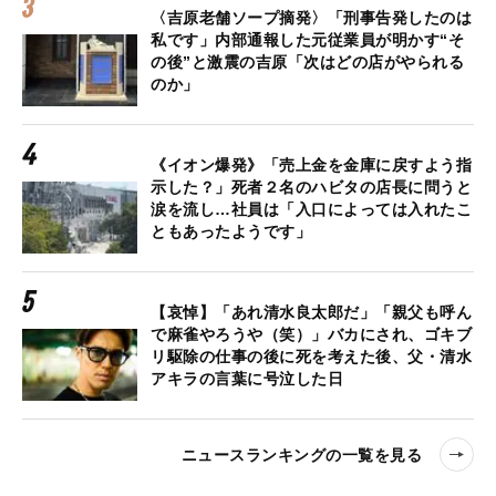
〈吉原老舗ソープ摘発〉「刑事告発したのは
私です」内部通報した元従業員が明かす“そ
の後”と激震の吉原「次はどの店がやられる
のか」
《イオン爆発》「売上金を金庫に戻すよう指
示した？」死者２名のハビタの店長に問うと
涙を流し…社員は「入口によっては入れたこ
ともあったようです」
【哀悼】「あれ清水良太郎だ」「親父も呼ん
で麻雀やろうや（笑）」バカにされ、ゴキブ
リ駆除の仕事の後に死を考えた後、父・清水
アキラの言葉に号泣した日
ニュースランキングの一覧を見る