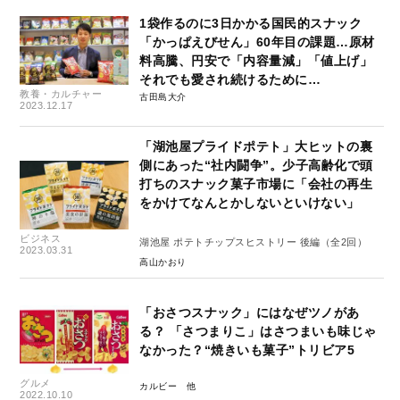
1袋作るのに3日かかる国民的スナック
「かっぱえびせん」60年目の課題…原材
料高騰、円安で「内容量減」「値上げ」
それでも愛され続けるために…
教養・カルチャー
古田島大介
2023.12.17
「湖池屋プライドポテト」大ヒットの裏
側にあった“社内闘争”。少子高齢化で頭
打ちのスナック菓子市場に「会社の再生
をかけてなんとかしないといけない」
ビジネス
湖池屋 ポテトチップスヒストリー 後編（全2回）
2023.03.31
高山かおり
「おさつスナック」にはなぜツノがあ
る？ 「さつまりこ」はさつまいも味じゃ
なかった？“焼きいも菓子”トリビア5
グルメ
カルビー
2022.10.10