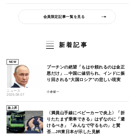
会員限定記事一覧を見る
新着記事
NEW
プーチンの絶望「もはや頼れるのは金正
恩だけ」…中国に値切られ、インドに振
り回される“大国ロシア”の悲しい現実
ニュース
小倉健一
2026.08.07
急上昇
〈満員山手線にベビーカーで炎上〉「折
りたたまず乗車できる」はずなのに「避
けるべき」「みんなで守るもの」と賛
否…JR東日本が示した見解