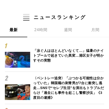
ニュースランキング
最新
24時間
週間
月間
「泳ぐ人はほとんどいなくて…」猛暑のナイ
トプールで起きていた異変…港区女子が明か
すその実態
〈ベントレー追突〉「ぶつかる可能性は分か
っていた」韓国籍の刺青男が7台に衝突し逃
走…SNSで“セレブ生活”を演出もトラブルだ
らけ「過去にも事件を起こし警察沙汰」《3
度目の逮捕》