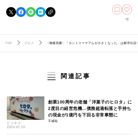
72
TOP
グルメ
〈物価高騰〉「カントリーマアムが小さくなった」は都市伝説？ 
関連記事
創業100周年の老舗「洋菓子のヒロタ」に
2度目の経営危機…債務超過転落と手持ち
の現金が1億円を下回る非常事態に
不破聡
ビジネス
2024.07.10