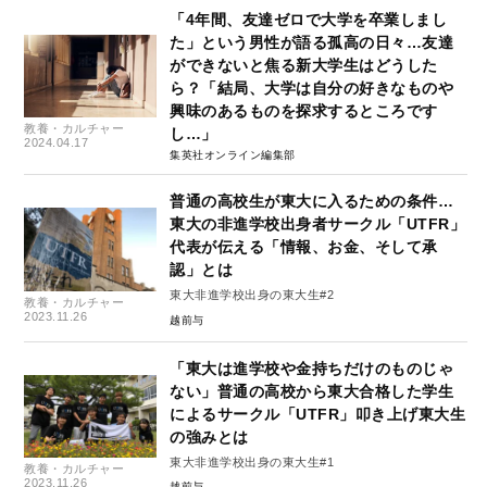
「4年間、友達ゼロで大学を卒業しまし
た」という男性が語る孤高の日々…友達
ができないと焦る新大学生はどうした
ら？「結局、大学は自分の好きなものや
興味のあるものを探求するところです
教養・カルチャー
し…」
2024.04.17
集英社オンライン編集部
普通の高校生が東大に入るための条件…
東大の非進学校出身者サークル「UTFR」
代表が伝える「情報、お金、そして承
認」とは
東大非進学校出身の東大生#2
教養・カルチャー
2023.11.26
越前与
「東大は進学校や金持ちだけのものじゃ
ない」普通の高校から東大合格した学生
によるサークル「UTFR」叩き上げ東大生
の強みとは
東大非進学校出身の東大生#1
教養・カルチャー
2023.11.26
越前与