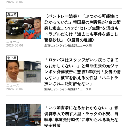
2026.08.06
急上昇
〈ベントレー追突〉「ぶつかる可能性は
分かっていた」韓国籍の刺青男が7台に衝
突し逃走…SNSで“セレブ生活”を演出も
トラブルだらけ「過去にも事件を起こし
警察沙汰」《3度目の逮捕》
ニュース
2026.08.06
集英社オンライン編集部ニュース班
急上昇
「ロケバスはスタッフがいつ戻ってきて
もおかしくない…」と無罪主張の元ジャ
ンポケ斉藤被告に懲役7年求刑「反省の情
もない」被害を訴える女性は「ハニトラ
扱いされ…絶対許せない」
ニュース
2026.08.06
集英社オンライン編集部ニュース班
「いつ加害者になるかわからない…」青
切符導入で増す大型トラックの不安、自
転車“車道走行時代”に求められる新たな
安全対策