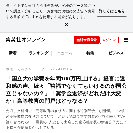
当サイトでは当社の提携先等がお客様のニーズ等につ
いて調査・分析したり、お客様にお勧めの広告を表示
詳しくはこちら
する目的で Cookie を使用する場合があります。
×
無料会員登録
ログイン
新着
ランキング
ニュース
特集
ビジネス
2024.05.04
教養・カルチャー
「国立大の学費を年間100万円上げる」提言に違
和感の声、続々「裕福でなくてもいけるのが国公
立じゃないの？」「奨学金返済がどれだけ大変
か」高等教育の門戸はどうなる？
先月、文科省で「高等教育の在り方に関する特別部会」が開催。「今後
の高等教育の在り方について」という議題で大学教育の今後の在り方が
話し合われる中、委員の1人として出席した慶応義塾長の伊藤公平氏によ
る提言が物議をかもしている。