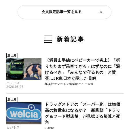
会員限定記事一覧を見る
新着記事
急上昇
〈満員山手線にベビーカーで炎上〉「折
りたたまず乗車できる」はずなのに「避
けるべき」「みんなで守るもの」と賛
否…JR東日本が示した見解
ニュース
集英社オンライン編集部ニュース班
2026.08.06
急上昇
ドラッグストアの「スーパー化」は物価
高の救世主になるか？ 新業態「ドラッ
グ＆フード型店舗」が見据える勝算と死
角
ビジネス
不破聡