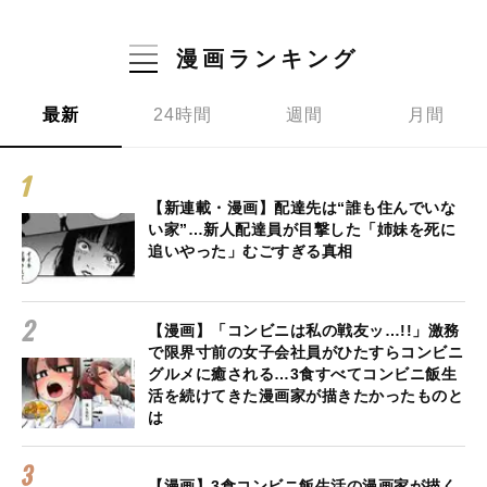
漫画ランキング
最新
24時間
週間
月間
【新連載・漫画】配達先は“誰も住んでいな
い家”…新人配達員が目撃した「姉妹を死に
追いやった」むごすぎる真相
【漫画】「コンビニは私の戦友ッ…!!」激務
で限界寸前の女子会社員がひたすらコンビニ
グルメに癒される…3食すべてコンビニ飯生
活を続けてきた漫画家が描きたかったものと
は
【漫画】3食コンビニ飯生活の漫画家が描く