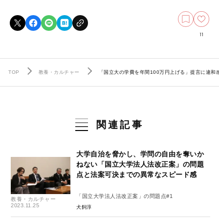
11
TOP
教養・カルチャー
「国立大の学費を年間100万円上げる」提言に違
関連記事
大学自治を脅かし、学問の自由を奪いか
ねない「国立大学法人法改正案」の問題
点と法案可決までの異常なスピード感
「国立大学法人法改正案」の問題点#1
教養・カルチャー
2023.11.25
犬飼淳