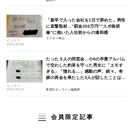
「新卒で入った会社を1日で辞めた」男性
に直撃取材…“罰金250万円”“スポ根研
修”に抱いた入社前からの違和感
ライター神山
ビジネス
2024.04.06
たった３人の同窓会…小6の卒業アルバム
で交わした約束を守った男女に「エモす
ぎる」「憧れる…」感動の声、続々。奇
跡の再会を果たした3人が話したことは…
エンタメ
2024.04.13
集英社オンライン編集部
会員限定記事