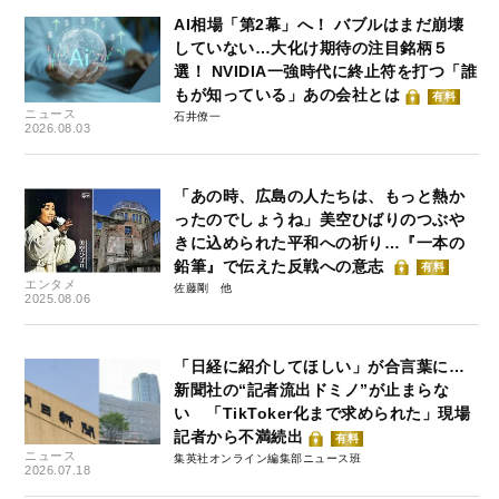
AI相場「第2幕」へ！ バブルはまだ崩壊
していない…大化け期待の注目銘柄５
選！ NVIDIA一強時代に終止符を打つ「誰
もが知っている」あの会社とは
有料
ニュース
石井僚一
2026.08.03
「あの時、広島の人たちは、もっと熱か
ったのでしょうね」美空ひばりのつぶや
きに込められた平和への祈り…『一本の
鉛筆』で伝えた反戦への意志
有料
エンタメ
佐藤剛
2025.08.06
「日経に紹介してほしい」が合言葉に…
新聞社の“記者流出ドミノ”が止まらな
い 「TikToker化まで求められた」現場
記者から不満続出
有料
ニュース
集英社オンライン編集部ニュース班
2026.07.18