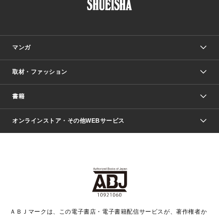
マンガ
取材・ファッション
少年マンガ
週刊少年ジャンプ
書籍
ファッション・美容
青年マンガ
ジャンプSQ.
Seventeen
週刊ヤングジャンプ
オンラインストア・その他WEBサービス
文芸・文庫・総合
芸能・情報・スポーツ
少女マンガ
Vジャンプ
non-no Web
ヤングジャンプ定期購読デジタル
すばる
Myojo
オンラインストア
りぼん
学芸・ノンフィクション・新書
最強ジャンプ
女性マンガ
@BAILA
ヤンジャン＋
小説すばる
週プレNEWS
マーガレット
集英社OTOコンテンツ
集英社 学芸編集部
少年ジャンプ＋
その他WEBサービス
クッキー
ライトノベル・ノベライズ
MAQUIA ONLINE
となりのヤングジャンプ
集英社 文芸ステーション
週プレ グラジャパ！
別冊マーガレット
SHUEISHA MANGA-ART HERITAGE
集英社 ビジネス書
ゼブラック
ココハナ
SHUEISHA ADNAVI
SPUR.JP
集英社Webマガジン Cobalt
グランドジャンプ
web 集英社文庫
キッズ
web Sportiva
マンガMee
ジャンプキャラクターズストア
集英社新書
ジャンプルーキー！
月刊オフィスユー
ＡＢＪマークは、この電子書店・電子書籍配信サービスが、著作権者か
EDITOR'S LAB
LEE
集英社オレンジ文庫
ウルトラジャンプ