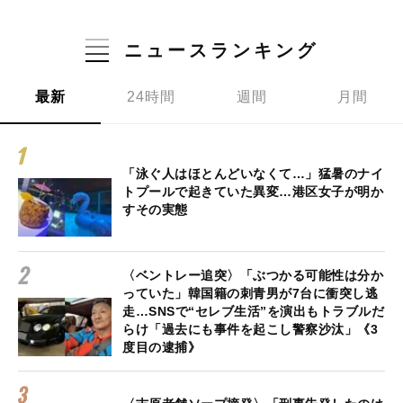
ニュースランキング
最新
24時間
週間
月間
「泳ぐ人はほとんどいなくて…」猛暑のナイ
トプールで起きていた異変…港区女子が明か
すその実態
〈ベントレー追突〉「ぶつかる可能性は分か
っていた」韓国籍の刺青男が7台に衝突し逃
走…SNSで“セレブ生活”を演出もトラブルだ
らけ「過去にも事件を起こし警察沙汰」《3
度目の逮捕》