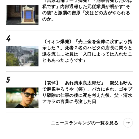
〈吉原老舗ソープ摘発〉「刑事告発したのは
私です」内部通報した元従業員が明かす“そ
の後”と激震の吉原「次はどの店がやられる
のか」
《イオン爆発》「売上金を金庫に戻すよう指
示した？」死者２名のハビタの店長に問うと
涙を流し…社員は「入口によっては入れたこ
ともあったようです」
【哀悼】「あれ清水良太郎だ」「親父も呼ん
で麻雀やろうや（笑）」バカにされ、ゴキブ
リ駆除の仕事の後に死を考えた後、父・清水
アキラの言葉に号泣した日
ニュースランキングの一覧を見る