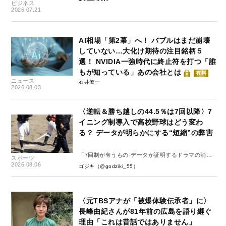
ビジネス
2026.07.21
AI相場「第2幕」へ！ バブルはまだ崩壊
していない…大化け期待の注目銘柄５
選！ NVIDIA一強時代に終止符を打つ「誰
もが知っている」あの会社とは
有料
ニュース
石井僚一
2026.08.03
〈逆転＆勝ち越しの44.5％は7回以降〉7
イニング制導入で高校野球はどう変わ
る？ データが明らかにする“短縮”の弊害
「7回制が奪うもの-データが証明するドラマの消
スポーツ
失-」
2026.08.06
ゴジキ（@godziki_55）
〈元TBSアナが「被爆体験伝承者」に〉
長峰由紀さんが81年前の広島を語り継ぐ
理由「これは昔話ではありません」