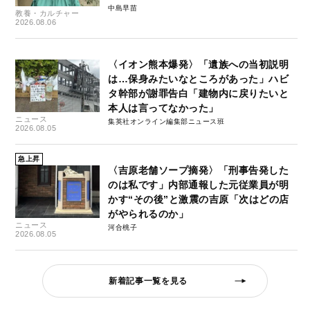
中島早苗
教養・カルチャー
2026.08.06
〈イオン熊本爆発〉「遺族への当初説明
は…保身みたいなところがあった」ハビ
タ幹部が謝罪告白「建物内に戻りたいと
本人は言ってなかった」
ニュース
集英社オンライン編集部ニュース班
2026.08.05
急上昇
〈吉原老舗ソープ摘発〉「刑事告発した
のは私です」内部通報した元従業員が明
かす“その後”と激震の吉原「次はどの店
がやられるのか」
ニュース
河合桃子
2026.08.05
新着記事一覧を見る