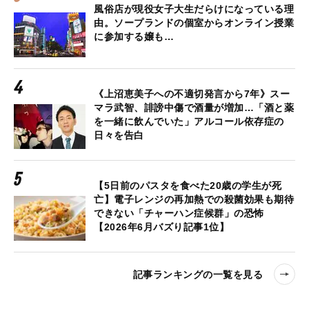
風俗店が現役女子大生だらけになっている理
由。ソープランドの個室からオンライン授業
に参加する嬢も…
《上沼恵美子への不適切発言から7年》スー
マラ武智、誹謗中傷で酒量が増加…「酒と薬
を一緒に飲んでいた」アルコール依存症の
日々を告白
【5日前のパスタを食べた20歳の学生が死
亡】電子レンジの再加熱での殺菌効果も期待
できない「チャーハン症候群」の恐怖
【2026年6月バズり記事1位】
記事ランキングの一覧を見る