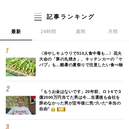
記事ランキング
最新
24時間
週間
月間
〈冷やしキュウリで510人食中毒も…〉花火
大会の「豚の丸焼き」、キッチンカーの「ケ
バブ」も…酷暑の夏祭りで注意したい食べ物
「もうお金はないです」20年前、ロト6で３
億2000万円当てた男は今…当選後も会社を
辞めなかった男が定年後に気づいた“本当の
自由”
有料